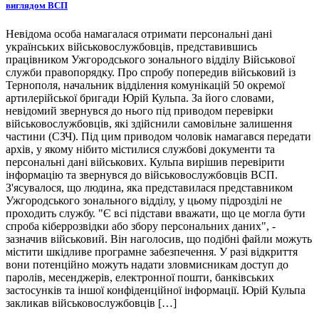
виглядом ВСП
Невідома особа намагалася отримати персональні дані
українських військовослужбовців, представившись
працівником Ужгородського зонального відділу Військової
служби правопорядку. Про спробу попередив військовий із
Тернополя, начальник відділення комунікацій 50 окремої
артилерійської бригади Юрій Кульпа. За його словами,
невідомий звернувся до нього під приводом перевірки
військовослужбовців, які здійснили самовільне залишення
частини (СЗЧ). Під цим приводом чоловік намагався передати
архів, у якому нібито містилися службові документи та
персональні дані військових. Кульпа вирішив перевірити
інформацію та звернувся до військовослужбовців ВСП.
З'ясувалося, що людина, яка представилася представником
Ужгородського зонального відділу, у цьому підрозділі не
проходить службу. "Є всі підстави вважати, що це могла бути
спроба кіберрозвідки або збору персональних даних", -
зазначив військовий. Він наголосив, що подібні файли можуть
містити шкідливе програмне забезпечення. У разі відкриття
вони потенційно можуть надати зловмисникам доступ до
паролів, месенджерів, електронної пошти, банківських
застосунків та іншої конфіденційної інформації. Юрій Кульпа
закликав військовослужбовців […]