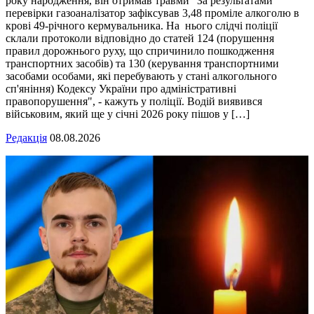
року народження, він отримав травми "За результатами
перевірки газоаналізатор зафіксував 3,48 проміле алкоголю в
крові 49-річного кермувальника. На нього слідчі поліції
склали протоколи відповідно до статей 124 (порушення
правил дорожнього руху, що спричинило пошкодження
транспортних засобів) та 130 (керування транспортними
засобами особами, які перебувають у стані алкогольного
сп'яніння) Кодексу України про адміністративні
правопорушення", - кажуть у поліції. Водій виявився
військовим, який ще у січні 2026 року пішов у […]
Редакція
08.08.2026