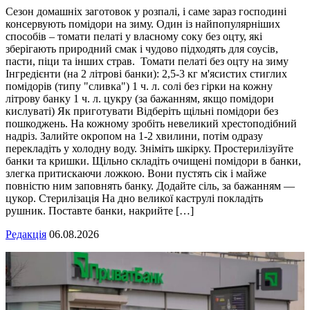
Сезон домашніх заготовок у розпалі, і саме зараз господині
консервують помідори на зиму. Один із найпопулярніших
способів – томати пелаті у власному соку без оцту, які
зберігають природний смак і чудово підходять для соусів,
пасти, піци та інших страв. Томати пелаті без оцту на зиму
Інгредієнти (на 2 літрові банки): 2,5-3 кг м'ясистих стиглих
помідорів (типу "сливка") 1 ч. л. солі без гірки на кожну
літрову банку 1 ч. л. цукру (за бажанням, якщо помідори
кислуваті) Як приготувати Відберіть щільні помідори без
пошкоджень. На кожному зробіть невеликий хрестоподібний
надріз. Залийте окропом на 1-2 хвилини, потім одразу
перекладіть у холодну воду. Зніміть шкірку. Простерилізуйте
банки та кришки. Щільно складіть очищені помідори в банки,
злегка притискаючи ложкою. Вони пустять сік і майже
повністю ним заповнять банку. Додайте сіль, за бажанням —
цукор. Стерилізація На дно великої каструлі покладіть
рушник. Поставте банки, накрийте […]
Редакція
06.08.2026