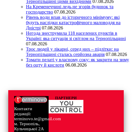
Тернопільщині цими вихідними
07.08.2026
На Кременеччині ледь не згорів будинок та
господарство
07.08.2026
Рівень води впав до історичного мінімуму: які
будуть наслідки катастрофічного маловоддя на
Дністрі
07.08.2026
Негода знеструмила 118 населених пунктів в
Україні: яка ситуація зі світлом на Тернопільщині
07.08.2026
Троє людей у лікарні, серед них – підлітки: на
Тернопільщині сталась серйозна аварія
07.08.2026
Томати пелаті у власному соку: як закрити на зиму
без оцту й кислоти
06.08.2026
ПАРТНЕРИ
Контакти
редакції:
terminovo.te@gmail.com
м. Тернопіль,
Кульчицької 2А