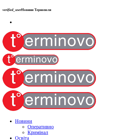
verified_user
Новини Тернополя
Новини
Оперативно
Кримінал
Освіта