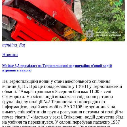
trending_flat
Новини
Майже 3,5 промілле: на Тернопільщині надзвичайно п’яний водій
втрапив в аварію
На Тернопільщині водій у стані алкогольного сп'яніння
вчинив ДТП. Про це повідомляють у ГУНП у Тернопільській
області. "Аварія трапилася 8 серпня близько 11:00 в селі
Скоморохи. На місце події виїжджала слідчо-оперативна
група відділу поліції №2 Тернополя. за попередньою
інформацією, водій автомобіля ВАЗ 2108 не зупинився на
вимогу співробітників групи реагування патрульної поліції та
почав тікати," - йдеться у заяві. Втікаючи, водій допустив з'їзд
на узбіччя та перекинувся. У салоні перебував пасажир 1957