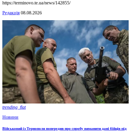
https://terminovo.te.ua/news/142855/
Редакція
08.08.2026
trending_flat
Новини
Військовий із Тернополя попередив про спробу виманити дані бійців під