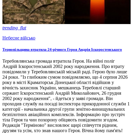
trending_flat
Небесне військо
Тернопільщина втратила 24-річного Героя Андрія Іскоростенського
Теребовлянська громада втратила Героя. На війні поліг
Андрій Іскоростенський 2002 року народження. Про втрату
повідомили у Теребовлянській міській раді. Герою було лише
24 роки. "Із глибоким сумом повідомляємо, що 4 серпня 2026
року в місті Краматорськ Донецької області відійшов у
вічність захисник України, мешканець Теребовлі старший
сержант Іскоростенський Андрій Миколайович, 26 грудня
2002 року народження", - йдеться у заяві громади. Він
проходив службу на посаді інспектора прикордонної служби 1
категорії - начальника другої групи зенітно-винищувальних
безпілотних авіаційних комплексів. Інформацію про зустріч
тіла Героя та чин похорону обіцяють повідомити згодом.
Редакція "Терміново" висловлює щирі співчуття рідним,
друзям та усім, хто знав нашого Героя. Вічна йому пам'ять!