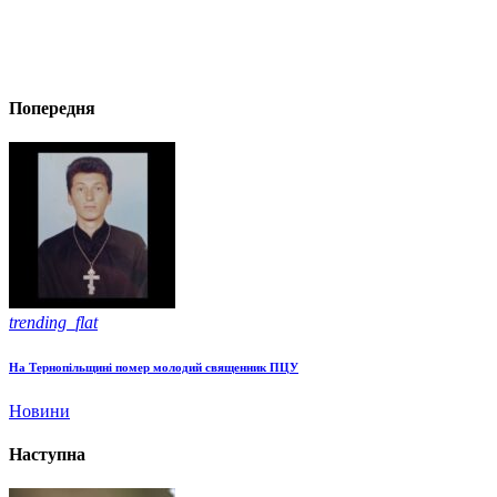
Попередня
trending_flat
На Тернопільщині помер молодий священник ПЦУ
Новини
Наступна