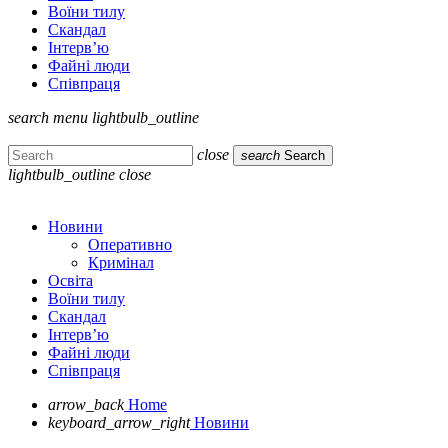
Воїни тилу
Скандал
Інтерв’ю
Файні люди
Співпраця
search
menu
lightbulb_outline
close
search
Search
lightbulb_outline
close
Новини
Оперативно
Кримінал
Освіта
Воїни тилу
Скандал
Інтерв’ю
Файні люди
Співпраця
arrow_back
Home
keyboard_arrow_right
Новини