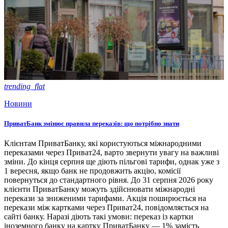
trending_flat
Новини
ПриватБанк змінює правила переказів: що потрібно знати
Клієнтам ПриватБанку, які користуються міжнародними
переказами через Приват24, варто звернути увагу на важливі
зміни. До кінця серпня ще діють пільгові тарифи, однак уже з
1 вересня, якщо банк не продовжить акцію, комісії
повернуться до стандартного рівня. До 31 серпня 2026 року
клієнти ПриватБанку можуть здійснювати міжнародні
перекази за зниженими тарифами. Акція поширюється на
перекази між картками через Приват24, повідомляється на
сайті банку. Наразі діють такі умови: переказ із картки
іноземного банку на картку ПриватБанку — 1% замість