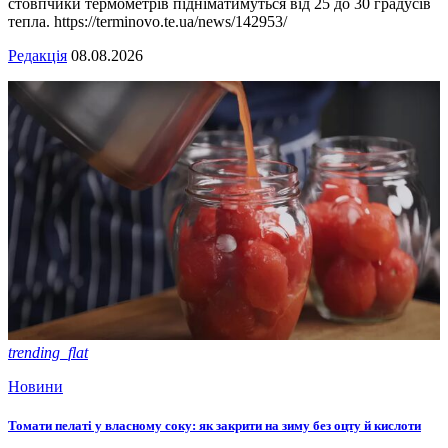
стовпчики термометрів підніматимуться від 25 до 30 градусів
тепла. https://terminovo.te.ua/news/142953/
Редакція
08.08.2026
trending_flat
Новини
Томати пелаті у власному соку: як закрити на зиму без оцту й кислоти