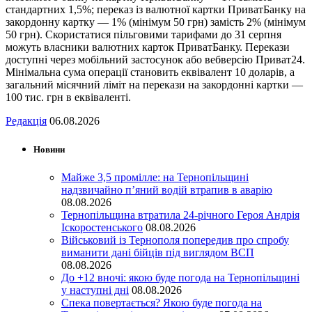
стандартних 1,5%; переказ із валютної картки ПриватБанку на
закордонну картку — 1% (мінімум 50 грн) замість 2% (мінімум
50 грн). Скористатися пільговими тарифами до 31 серпня
можуть власники валютних карток ПриватБанку. Перекази
доступні через мобільний застосунок або вебверсію Приват24.
Мінімальна сума операції становить еквівалент 10 доларів, а
загальний місячний ліміт на перекази на закордонні картки —
100 тис. грн в еквіваленті.
Редакція
06.08.2026
Новини
Майже 3,5 промілле: на Тернопільщині
надзвичайно п’яний водій втрапив в аварію
08.08.2026
Тернопільщина втратила 24-річного Героя Андрія
Іскоростенського
08.08.2026
Військовий із Тернополя попередив про спробу
виманити дані бійців під виглядом ВСП
08.08.2026
До +12 вночі: якою буде погода на Тернопільщині
у наступні дні
08.08.2026
Спека повертається? Якою буде погода на