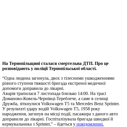
На Тернопільщині сталася смертельна ДТП. Про це
розповідають у поліції Тернопільської області.
“Одна людина загинула, двох з тілесними ушкодженнями
різного ступеня тяжкості бригада екстреної медичної
допомоги доправила до лікарні.
Аварія трапилася 7 листопада близько 14:00. На трасі
Доманово-Ковель-Чернівці-Тереблече, а саме в селищі
Дружба, зіткнулися Volkswagen T5 та Mercedes Benz Sprinter.
У результаті удару водій Volkswagen T5, 1958 року
народження, загинув на місці події, пасажира з даного авто
доправили до лікарні. Госпіталізувала бригада швидкої й
кермувальника з Sprinter,” – йдеться у
повідомленні.