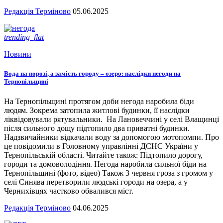
Редакція Терміново
05.06.2025
trending_flat
Новини
Вода на порозі, а замість городу – озеро: наслідки негоди на
Тернопільщині
На Тернопільщині протягом доби негода наробила біди
людям. Зокрема затопила житлові будинки, її наслідки
ліквідовували рятувальники. На Лановеччині у селі Влащинці
після сильного дощу підтопило два приватні будинки.
Надзвичайники відкачали воду за допомогою мотопомпи. Про
це повідомили в Головному управлінні ДСНС України у
Тернопільській області. Читайте також: Підтопило дорогу,
городи та домоволодіння. Негода наробила сильної біди на
Тернопільщині (фото, відео) Також 3 червня гроза з громом у
селі Синява перетворили людські городи на озера, а у
Чернихівцях частково обвалився міст.
Редакція Терміново
04.06.2025