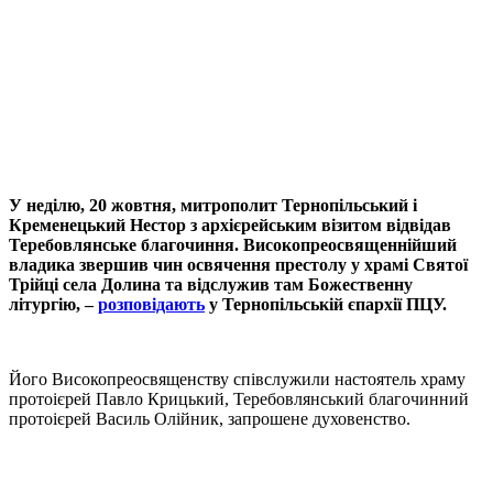
У неділю, 20 жовтня, митрополит Тернопільський і
Кременецький Нестор з архієрейським візитом відвідав
Теребовлянське благочиння. Високопреосвященнійший
владика звершив чин освячення престолу у храмі Святої
Трійці села Долина та відслужив там Божественну
літургію, –
розповідають
у Тернопільській єпархії ПЦУ.
Його Високопреосвященству співслужили настоятель храму
протоієрей Павло Крицький, Теребовлянський благочинний
протоієрей Василь Олійник, запрошене духовенство.