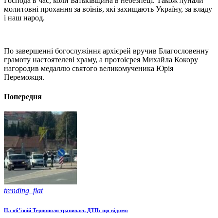
Господа в час, коли Батьківщина в небезпеці. Також лунали
молитовні прохання за воїнів, які захищають Україну, за владу
і наш народ.
По завершенні богослужіння архієрей вручив Благословенну
грамоту настоятелеві храму, а протоієрея Михайла Кокору
нагородив медаллю святого великомученика Юрія
Переможця.
Попередня
trending_flat
На об’їзній Тернополя трапилась ДТП: що відомо