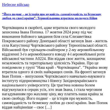
Небесне військо
“Його подвиг – це історія про мужність, самовідданість та безмежну
любов до своєї країни”: Тернопільщина втратила молодого бійця
Чортківщина в скорботі, адже втратила свого молодого
захисника Івана Попика. 17 жовтня 2024 року під час
виконання бойового завдання біля села Єлизаветівка
Покровського району Донецької області загинув Іван - житель
села Капустинці Чортківського району Тернопільської області.
Військовий був стрільцем-снайпером у 2-му аеромобільному
відділенні 3-го аеромобільного взводу 4-ї аеромобільної роти
військової частини А0224. Він віддав своє життя, захищаючи
незалежність та територіальну цілісність України. Про це
повідомили у групі "Наш край - Чортківщина". "Україна знову
втратила одного зі своїх найкращих синів. На фронті загинув
Іван Попик – випускник Чортківського навчально-наукового
інституту підприємництва і бізнесу Західноукраїнського
національного університету. Ця трагічна новина болем
відгукнулася в серцях усіх, хто знав Івана, і стала черговим
нагадуванням про жахливу ціну, яку платить наша країна за
свою свободу. Його подвиг – це історія про мужність,
самовідданість та безмежну любов до своєї країни. Іван Попик
віддав найцінніше – своє […]