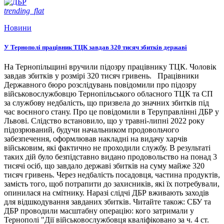
trending_flat
Новини
У Тернополі працівник ТЦК завдав 320 тисяч збитків державі
На Тернопільщині вручили підозру працівнику ТЦК. Чоловік
завдав збитків у розмірі 320 тисяч гривень. Працівники
Державного бюро розслідувань повідомили про підозру
військовослужбовцю Тернопільського обласного ТЦК та СП
за службову недбалість, що призвела до значних збитків під
час воєнного стану. Про це повідомили в Теруправлінні ДБР у
Львові. Слідство встановило, що у травні-липні 2022 року
підозрюваний, будучи начальником продовольчого
забезпечення, оформлював накладні на видачу харчів
військовим, які фактично не проходили службу. В результаті
таких дій було безпідставно видано продовольство на понад 3
тисячі осіб, що завдало державі збитків на суму майже 320
тисяч гривень. Через недбалість посадовця, частина продуктів,
замість того, щоб потрапити до захисників, які їх потребували,
опинилася на смітнику. Наразі слідчі ДБР вживають заходів
для відшкодування завданих збитків. Читайте також: СБУ та
ДБР проводили масштабну операцію: кого затримали у
Тернополі "Дії військовослужбовця кваліфіковано за ч. 4 ст.