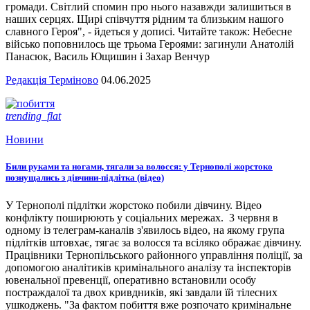
громади. Світлий спомин про нього назавжди залишиться в
наших серцях. Щирі співчуття рідним та близьким нашого
славного Героя", - йдеться у дописі. Читайте також: Небесне
військо поповнилось ще трьома Героями: загинули Анатолій
Панасюк, Василь Ющишин і Захар Венчур
Редакція Терміново
04.06.2025
trending_flat
Новини
Били руками та ногами, тягали за волосся: у Тернополі жорстоко
познущались з дівчини-підлітка (відео)
У Тернополі підлітки жорстоко побили дівчину. Відео
конфлікту поширюють у соціальних мережах. 3 червня в
одному із телеграм-каналів з'явилось відео, на якому група
підлітків штовхає, тягає за волосся та всіляко ображає дівчину.
Працівники Тернопільського районного управління поліції, за
допомогою аналітиків кримінального аналізу та інспекторів
ювенальної превенції, оперативно встановили особу
постраждалої та двох кривдників, які завдали їй тілесних
ушкоджень. "За фактом побиття вже розпочато кримінальне