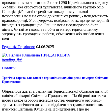
провадження за частиною 2 статті 296 Кримінального кодексу
України, яка стосується хуліганства, вчиненого групою осіб.
Санкція цієї статті передбачає покарання у вигляді
позбавлення волі на строк до чотирьох років", - повідомляють
правоохоронці. У соцмережах повідомляють, що це не перший
інцидент з кривдницею. Раніше вона неодноразово била
дівчат. Читайте також: За побиття матері тернополянину
загрожують громадські роботи, обмеження або позбавлення
волі
Редакція Терміново
04.06.2025
trending_flat
Новини
Трагічна втрата для однієї з тернопільських лікарень: померла Світлана
Придаткевич
Обірвалось життя працівниці Тернопільської обласної дитячої
клінічної лікарні Світлани Придаткевич. На 60 році життя та
після важкої хвороби померла сестра медичного ортопедо-
травматологічного дитячого відділення з травматологічним
пунктом Світлана Юліанівна Придаткевич. Про це