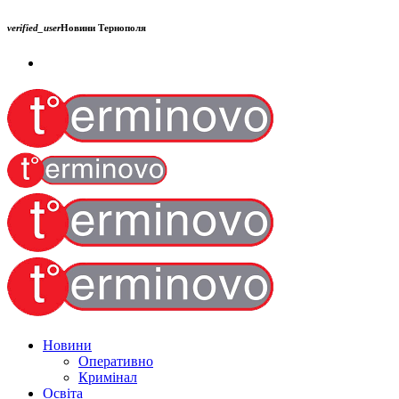
verified_user
Новини Тернополя
Новини
Оперативно
Кримінал
Освіта