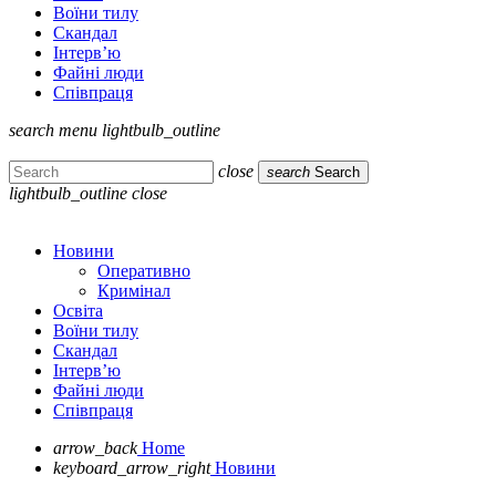
Воїни тилу
Скандал
Інтерв’ю
Файні люди
Співпраця
search
menu
lightbulb_outline
close
search
Search
lightbulb_outline
close
Новини
Оперативно
Кримінал
Освіта
Воїни тилу
Скандал
Інтерв’ю
Файні люди
Співпраця
arrow_back
Home
keyboard_arrow_right
Новини