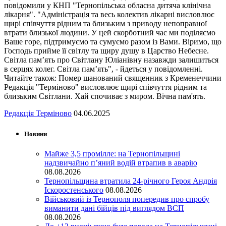
повідомили у КНП "Тернопільська обласна дитяча клінічна
лікарня". "Адміністрація та весь колектив лікарні висловлює
щирі співчуття рідним та близьким з приводу непоправної
втрати близької людини. У цей скорботний час ми поділяємо
Ваше горе, підтримуємо та сумуємо разом із Вами. Віримо, що
Господь прийме її світлу та щиру душу в Царство Небесне.
Світла пам’ять про Світлану Юліанівну назавжди залишиться
в серцях колег. Світла пам’ять", - йдеться у повідомленні.
Читайте також: Помер шанований священник з Кременеччини
Редакція "Терміново" висловлює щирі співчуття рідним та
близьким Світлани. Хай спочиває з миром. Вічна пам'ять.
Редакція Терміново
04.06.2025
Новини
Майже 3,5 промілле: на Тернопільщині
надзвичайно п’яний водій втрапив в аварію
08.08.2026
Тернопільщина втратила 24-річного Героя Андрія
Іскоростенського
08.08.2026
Військовий із Тернополя попередив про спробу
виманити дані бійців під виглядом ВСП
08.08.2026