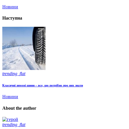
Новини
Наступна
trending_flat
Класичні зимові шини – все, що потрібно про них знати
Новини
About the author
trending_flat