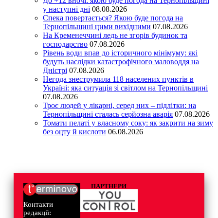
До +12 вночі: якою буде погода на Тернопільщині
у наступні дні
08.08.2026
Спека повертається? Якою буде погода на
Тернопільщині цими вихідними
07.08.2026
На Кременеччині ледь не згорів будинок та
господарство
07.08.2026
Рівень води впав до історичного мінімуму: які
будуть наслідки катастрофічного маловоддя на
Дністрі
07.08.2026
Негода знеструмила 118 населених пунктів в
Україні: яка ситуація зі світлом на Тернопільщині
07.08.2026
Троє людей у лікарні, серед них – підлітки: на
Тернопільщині сталась серйозна аварія
07.08.2026
Томати пелаті у власному соку: як закрити на зиму
без оцту й кислоти
06.08.2026
ПАРТНЕРИ
Контакти
редакції: