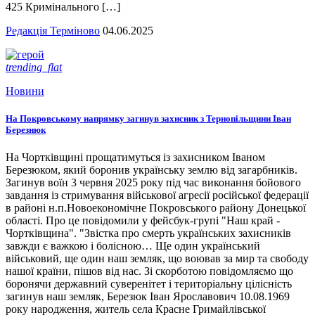
425 Кримінального […]
Редакція Терміново
04.06.2025
trending_flat
Новини
На Покровському напрямку загинув захисник з Тернопільщини Іван
Березнюк
На Чортківщині прощатимуться із захисником Іваном
Березюком, який боронив українську землю від загарбників.
Загинув воїн 3 червня 2025 року під час виконання бойового
завдання із стримування військової агресії російської федерації
в районі н.п.Новоекономічне Покровського району Донецької
області. Про це повідомили у фейсбук-групі "Наш край -
Чортківщина". "Звістка про смерть українських захисників
завжди є важкою і болісною… Ще один український
військовий, ще один наш земляк, що воював за мир та свободу
нашої країни, пішов від нас. Зі скорботою повідомляємо що
боронячи державний суверенітет і територіальну цілісність
загинув наш земляк, Березюк Іван Ярославович 10.08.1969
року народження, житель села Красне Гримайлівської