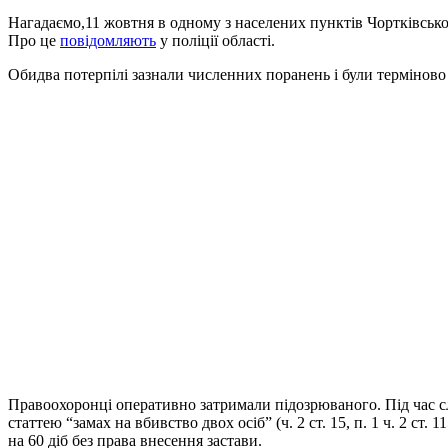
Нагадаємо,11 жовтня в одному з населених пунктів Чортківського
Про це
повідомляють
у поліції області.
Обидва потерпілі зазнали численних поранень і були терміново 
Правоохоронці оперативно затримали підозрюваного. Під час слі
статтею “замах на вбивство двох осіб” (ч. 2 ст. 15, п. 1 ч. 2 с
на 60 діб без права внесення застави.