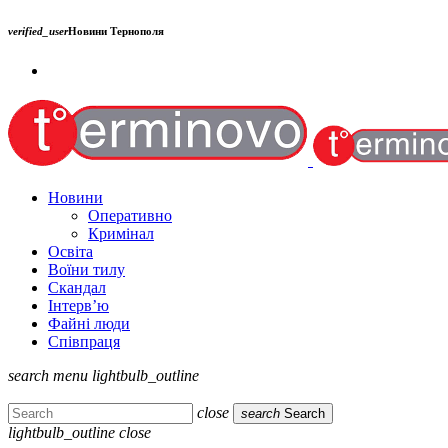
verified_user
Новини Тернополя
Новини
Оперативно
Кримінал
Освіта
Воїни тилу
Скандал
Інтерв’ю
Файні люди
Співпраця
search
menu
lightbulb_outline
close
search
Search
lightbulb_outline
close