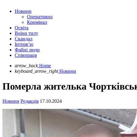
Новини
Оперативно
Кримінал
Освіта
Воїни тилу
Скандал
Інтерв’ю
Файні люди
Співпраця
arrow_back
Home
keyboard_arrow_right
Новини
Померла жителька Чортківськ
Новини
Редакція
17.10.2024