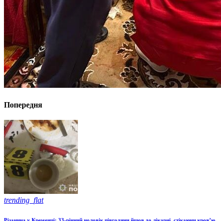
Попередня
trending_flat
Різанина у Кременці: 33-річний чоловік півгодини йшов до лікарні, стікаючи кров’ю