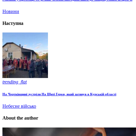
Новини
Наступна
trending_flat
На Чортківщині зустріли На Щиті Героя, який загинув в Курській області
Небесне військо
About the author