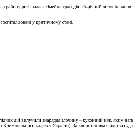
 району розігралася сімейна трагедія. 25-річний чоловік напав з
госпіталізовані у критичному стані.
дчих дій вилучили знаряддя злочину – кухонний ніж, яким нападн
т. 115 Кримінального кодексу України). За клопотанням слідства су