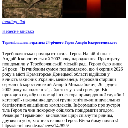
trending_flat
Небесне військо
Тернопільщина втратила 24-річного Героя Андрія Іскоростенського
Теребовлянська громада втратила Героя. На війні поліг
Андрій Іскоростенський 2002 року народження. Про втрату
повідомили у Теребовлянській міській раді. Герою було лише
24 роки. "Із глибоким сумом повідомляємо, що 4 серпня 2026
року в місті Краматорськ Донецької області відійшов у
вічність захисник України, мешканець Теребовлі старший
сержант Іскоростенський Андрій Миколайович, 26 грудня
2002 року народження", - йдеться у заяві громади. Він
проходив службу на посаді інспектора прикордонної служби 1
категорії - начальника другої групи зенітно-винищувальних
безпілотних авіаційних комплексів. Інформацію про зустріч
тіла Героя та чин похорону обіцяють повідомити згодом.
Редакція "Терміново" висловлює щирі співчуття рідним,
друзям та усім, хто знав нашого Героя. Вічна йому пам'ять!
https://terminovo.te.ua/news/142855/