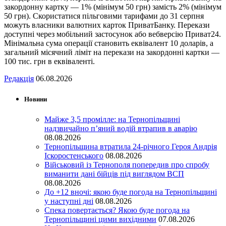
закордонну картку — 1% (мінімум 50 грн) замість 2% (мінімум
50 грн). Скористатися пільговими тарифами до 31 серпня
можуть власники валютних карток ПриватБанку. Перекази
доступні через мобільний застосунок або вебверсію Приват24.
Мінімальна сума операції становить еквівалент 10 доларів, а
загальний місячний ліміт на перекази на закордонні картки —
100 тис. грн в еквіваленті.
Редакція
06.08.2026
Новини
Майже 3,5 промілле: на Тернопільщині
надзвичайно п’яний водій втрапив в аварію
08.08.2026
Тернопільщина втратила 24-річного Героя Андрія
Іскоростенського
08.08.2026
Військовий із Тернополя попередив про спробу
виманити дані бійців під виглядом ВСП
08.08.2026
До +12 вночі: якою буде погода на Тернопільщині
у наступні дні
08.08.2026
Спека повертається? Якою буде погода на
Тернопільщині цими вихідними
07.08.2026