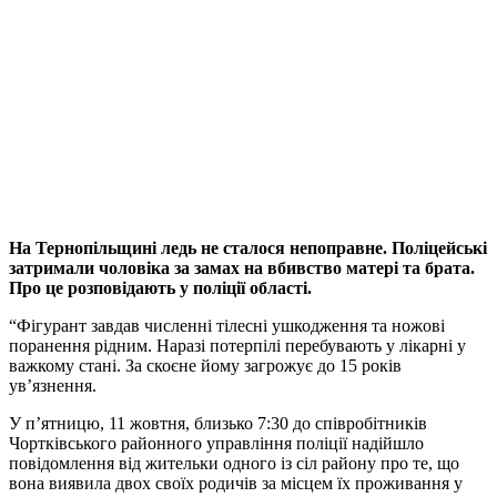
На Тернопільщині ледь не сталося непоправне. Поліцейські
затримали чоловіка за замах на вбивство матері та брата.
Про це розповідають у поліції області.
“Фігурант завдав численні тілесні ушкодження та ножові
поранення рідним. Наразі потерпілі перебувають у лікарні у
важкому стані. За скоєне йому загрожує до 15 років
ув’язнення.
У п’ятницю, 11 жовтня, близько 7:30 до співробітників
Чортківського районного управління поліції надійшло
повідомлення від жительки одного із сіл району про те, що
вона виявила двох своїх родичів за місцем їх проживання у