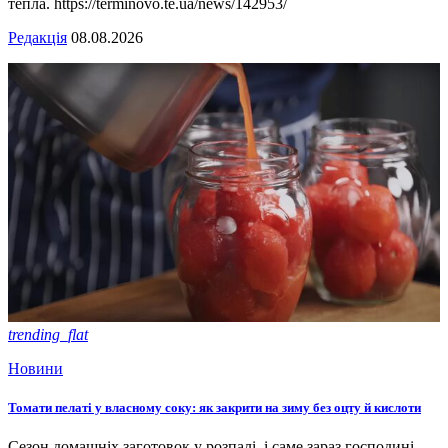
тепла. https://terminovo.te.ua/news/142953/
Редакція
08.08.2026
trending_flat
Новини
Томати пелаті у власному соку: як закрити на зиму без оцту й кислоти
Сезон домашніх заготовок у розпалі, і саме зараз господині