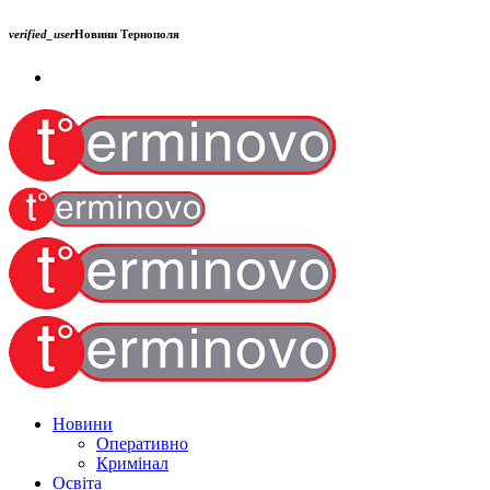
verified_user
Новини Тернополя
Новини
Оперативно
Кримінал
Освіта