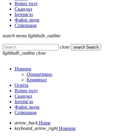
Воїни тилу
Скандал
Інтерв’ю
Файні люди
Співпраця
search
menu
lightbulb_outline
close
search
Search
lightbulb_outline
close
Новини
Оперативно
Кримінал
Освіта
Воїни тилу
Скандал
Інтерв’ю
Файні люди
Співпраця
arrow_back
Home
keyboard_arrow_right
Новини