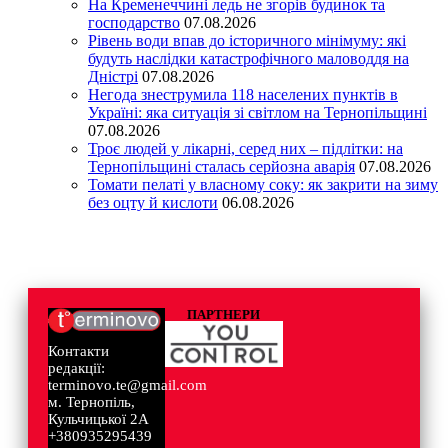
На Кременеччині ледь не згорів будинок та
господарство
07.08.2026
Рівень води впав до історичного мінімуму: які
будуть наслідки катастрофічного маловоддя на
Дністрі
07.08.2026
Негода знеструмила 118 населених пунктів в
Україні: яка ситуація зі світлом на Тернопільщині
07.08.2026
Троє людей у лікарні, серед них – підлітки: на
Тернопільщині сталась серйозна аварія
07.08.2026
Томати пелаті у власному соку: як закрити на зиму
без оцту й кислоти
06.08.2026
ПАРТНЕРИ
Контакти
редакції:
terminovo.te@gmail.com
м. Тернопіль,
Кульчицької 2А
+380935295439