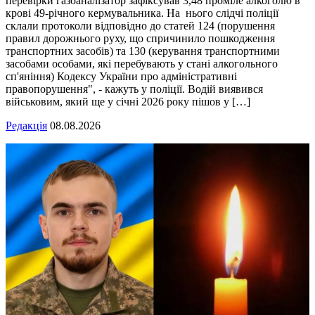
перевірки газоаналізатор зафіксував 3,48 проміле алкоголю в
крові 49-річного кермувальника. На нього слідчі поліції
склали протоколи відповідно до статей 124 (порушення
правил дорожнього руху, що спричинило пошкодження
транспортних засобів) та 130 (керування транспортними
засобами особами, які перебувають у стані алкогольного
сп'яніння) Кодексу України про адміністративні
правопорушення", - кажуть у поліції. Водій виявився
військовим, який ще у січні 2026 року пішов у […]
Редакція
08.08.2026