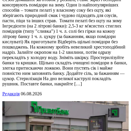
консервують помідори на зиму. Один із найпопулярніших
способів – томати пелаті у власному соку без оцту, які
зберігають природний смак і чудово підходять для соусів,
пасти, піци та інших страв. Томати пелаті без оцту на зиму
Інгредієнти (на 2 літрові банки): 2,5-3 кг м'ясистих стиглих
помідорів (типу "сливка") 1 ч. л. солі без гірки на кожну
літрову банку 1 ч. л. цукру (за бажанням, якщо помідори
кислуваті) Як приготувати Відберіть щільні помідори без
пошкоджень. На кожному зробіть невеликий хрестоподібний
надріз. Залийте окропом на 1-2 хвилини, потім одразу
перекладіть у холодну воду. Зніміть шкірку. Простерилізуйте
банки та кришки. Щільно складіть очищені помідори в банки,
злегка притискаючи ложкою. Вони пустять сік і майже
повністю ним заповнять банку. Додайте сіль, за бажанням —
цукор. Стерилізація На дно великої каструлі покладіть
рушник. Поставте банки, накрийте […]
Редакція
06.08.2026