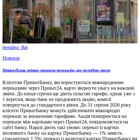
trending_flat
Новини
ПриватБанк змінює правила переказів: що потрібно знати
Клієнтам ПриватБанку, які користуються міжнародними
переказами через Приват24, варто звернути увагу на важливі
зміни. До кінця серпня ще діють пільгові тарифи, однак уже з
1 вересня, якщо банк не продовжить акцію, комісії
повернуться до стандартного рівня. До 31 серпня 2026 року
клієнти ПриватБанку можуть здійснювати міжнародні
перекази за зниженими тарифами. Акція поширюється на
перекази між картками через Приват24, повідомляється на
сайті банку. Наразі діють такі умови: переказ із картки
іноземного банку на картку ПриватБанку — 1% замість
стандартних 1,5%; переказ із валютної картки ПриватБанку на