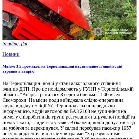
trending_flat
Новини
Майже 3,5 промілле: на Тернопільщині надзвичайно п’яний водій
втрапив в аварію
На Тернопільщині водій у стані алкогольного сп'яніння
вчинив ДТП. Про це повідомляють у ГУНП у Тернопільській
області. "Аварія трапилася 8 серпня близько 11:00 в селі
Скоморохи. На місце події виїжджала слідчо-оперативна
група відділу поліції №2 Тернополя. за попередньою
інформацією, водій автомобіля ВАЗ 2108 не зупинився на
вимогу співробітників групи реагування патрульної поліції та
почав тікати," - йдеться у заяві. Втікаючи, водій допустив з'їзд
на узбіччя та перекинувся. У салоні перебував пасажир 1957
року народження, він отримав травми "За результатами