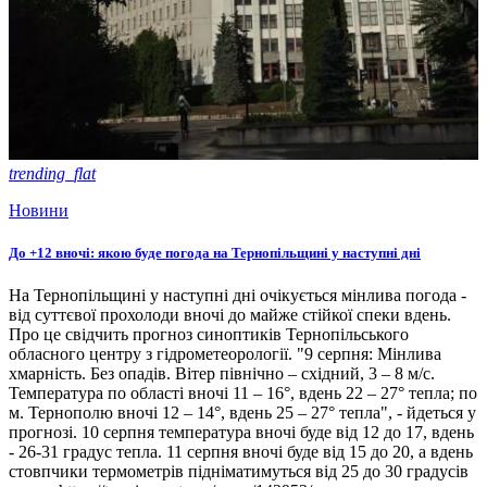
trending_flat
Новини
До +12 вночі: якою буде погода на Тернопільщині у наступні дні
На Тернопільщині у наступні дні очікується мінлива погода -
від суттєвої прохолоди вночі до майже стійкої спеки вдень.
Про це свідчить прогноз синоптиків Тернопільського
обласного центру з гідрометеорології. "9 серпня: Мінлива
хмарність. Без опадів. Вітер північно – східний, 3 – 8 м/с.
Температура по області вночі 11 – 16°, вдень 22 – 27° тепла; по
м. Тернополю вночі 12 – 14°, вдень 25 – 27° тепла", - йдеться у
прогнозі. 10 серпня температура вночі буде від 12 до 17, вдень
- 26-31 градус тепла. 11 серпня вночі буде від 15 до 20, а вдень
стовпчики термометрів підніматимуться від 25 до 30 градусів