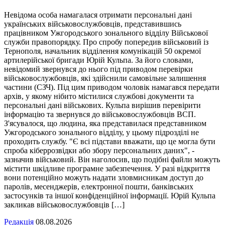
Невідома особа намагалася отримати персональні дані
українських військовослужбовців, представившись
працівником Ужгородського зонального відділу Військової
служби правопорядку. Про спробу попередив військовий із
Тернополя, начальник відділення комунікацій 50 окремої
артилерійської бригади Юрій Кульпа. За його словами,
невідомий звернувся до нього під приводом перевірки
військовослужбовців, які здійснили самовільне залишення
частини (СЗЧ). Під цим приводом чоловік намагався передати
архів, у якому нібито містилися службові документи та
персональні дані військових. Кульпа вирішив перевірити
інформацію та звернувся до військовослужбовців ВСП.
З'ясувалося, що людина, яка представилася представником
Ужгородського зонального відділу, у цьому підрозділі не
проходить службу. "Є всі підстави вважати, що це могла бути
спроба кіберрозвідки або збору персональних даних", -
зазначив військовий. Він наголосив, що подібні файли можуть
містити шкідливе програмне забезпечення. У разі відкриття
вони потенційно можуть надати зловмисникам доступ до
паролів, месенджерів, електронної пошти, банківських
застосунків та іншої конфіденційної інформації. Юрій Кульпа
закликав військовослужбовців […]
Редакція
08.08.2026