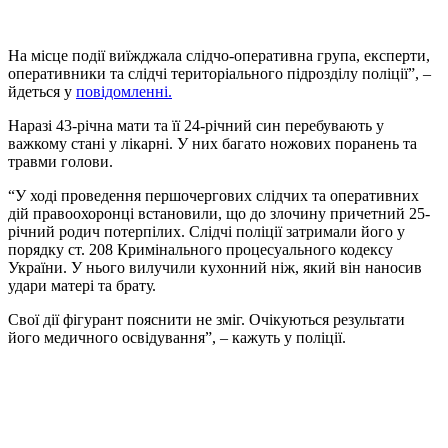
На місце події виїжджала слідчо-оперативна група, експерти,
оперативники та слідчі територіального підрозділу поліції”, –
йдеться у
повідомленні.
Наразі 43-річна мати та її 24-річний син перебувають у
важкому стані у лікарні. У них багато ножових поранень та
травми голови.
“У ході проведення першочергових слідчих та оперативних
дій правоохоронці встановили, що до злочину причетний 25-
річний родич потерпілих. Слідчі поліції затримали його у
порядку ст. 208 Кримінального процесуального кодексу
України. У нього вилучили кухонний ніж, який він наносив
удари матері та брату.
Свої дії фігурант пояснити не зміг. Очікуються результати
його медичного освідування”, – кажуть у поліції.