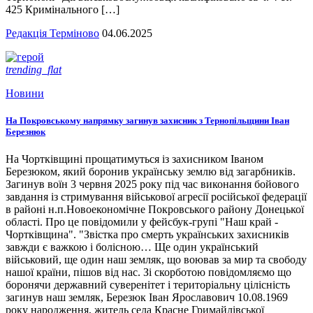
425 Кримінального […]
Редакція Терміново
04.06.2025
trending_flat
Новини
На Покровському напрямку загинув захисник з Тернопільщини Іван
Березнюк
На Чортківщині прощатимуться із захисником Іваном
Березюком, який боронив українську землю від загарбників.
Загинув воїн 3 червня 2025 року під час виконання бойового
завдання із стримування військової агресії російської федерації
в районі н.п.Новоекономічне Покровського району Донецької
області. Про це повідомили у фейсбук-групі "Наш край -
Чортківщина". "Звістка про смерть українських захисників
завжди є важкою і болісною… Ще один український
військовий, ще один наш земляк, що воював за мир та свободу
нашої країни, пішов від нас. Зі скорботою повідомляємо що
боронячи державний суверенітет і територіальну цілісність
загинув наш земляк, Березюк Іван Ярославович 10.08.1969
року народження, житель села Красне Гримайлівської