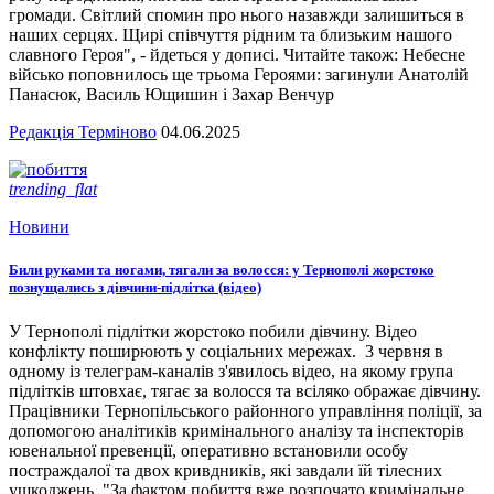
громади. Світлий спомин про нього назавжди залишиться в
наших серцях. Щирі співчуття рідним та близьким нашого
славного Героя", - йдеться у дописі. Читайте також: Небесне
військо поповнилось ще трьома Героями: загинули Анатолій
Панасюк, Василь Ющишин і Захар Венчур
Редакція Терміново
04.06.2025
trending_flat
Новини
Били руками та ногами, тягали за волосся: у Тернополі жорстоко
познущались з дівчини-підлітка (відео)
У Тернополі підлітки жорстоко побили дівчину. Відео
конфлікту поширюють у соціальних мережах. 3 червня в
одному із телеграм-каналів з'явилось відео, на якому група
підлітків штовхає, тягає за волосся та всіляко ображає дівчину.
Працівники Тернопільського районного управління поліції, за
допомогою аналітиків кримінального аналізу та інспекторів
ювенальної превенції, оперативно встановили особу
постраждалої та двох кривдників, які завдали їй тілесних
ушкоджень. "За фактом побиття вже розпочато кримінальне