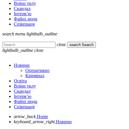
Воїни тилу
Скандал
Інтерв’ю
Файні люди
Співпраця
search
menu
lightbulb_outline
close
search
Search
lightbulb_outline
close
Новини
Оперативно
Кримінал
Освіта
Воїни тилу
Скандал
Інтерв’ю
Файні люди
Співпраця
arrow_back
Home
keyboard_arrow_right
Новини