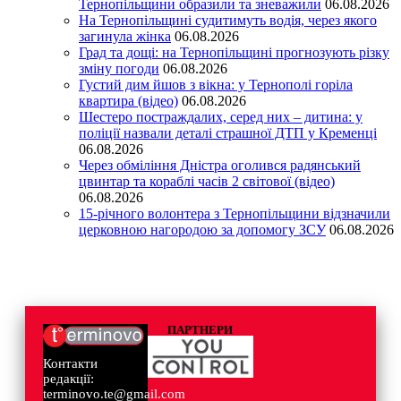
Тернопільщини образили та зневажили
06.08.2026
На Тернопільщині судитимуть водія, через якого
загинула жінка
06.08.2026
Град та дощі: на Тернопільщині прогнозують різку
зміну погоди
06.08.2026
Густий дим йшов з вікна: у Тернополі горіла
квартира (відео)
06.08.2026
Шестеро постраждалих, серед них – дитина: у
поліції назвали деталі страшної ДТП у Кременці
06.08.2026
Через обміління Дністра оголився радянський
цвинтар та кораблі часів 2 світової (відео)
06.08.2026
15-річного волонтера з Тернопільщини відзначили
церковною нагородою за допомогу ЗСУ
06.08.2026
ПАРТНЕРИ
Контакти
редакції:
terminovo.te@gmail.com