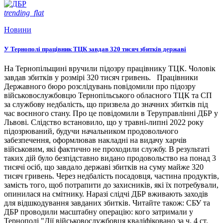
trending_flat
Новини
У Тернополі працівник ТЦК завдав 320 тисяч збитків державі
На Тернопільщині вручили підозру працівнику ТЦК. Чоловік
завдав збитків у розмірі 320 тисяч гривень. Працівники
Державного бюро розслідувань повідомили про підозру
військовослужбовцю Тернопільського обласного ТЦК та СП
за службову недбалість, що призвела до значних збитків під
час воєнного стану. Про це повідомили в Теруправлінні ДБР у
Львові. Слідство встановило, що у травні-липні 2022 року
підозрюваний, будучи начальником продовольчого
забезпечення, оформлював накладні на видачу харчів
військовим, які фактично не проходили службу. В результаті
таких дій було безпідставно видано продовольство на понад 3
тисячі осіб, що завдало державі збитків на суму майже 320
тисяч гривень. Через недбалість посадовця, частина продуктів,
замість того, щоб потрапити до захисників, які їх потребували,
опинилася на смітнику. Наразі слідчі ДБР вживають заходів
для відшкодування завданих збитків. Читайте також: СБУ та
ДБР проводили масштабну операцію: кого затримали у
Тернополі "Дії військовослужбовця кваліфіковано за ч. 4 ст.