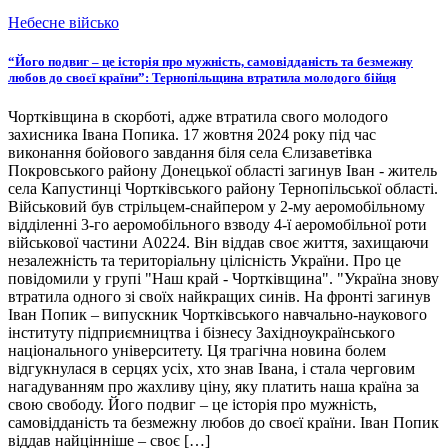
Небесне військо
“Його подвиг – це історія про мужність, самовідданість та безмежну
любов до своєї країни”: Тернопільщина втратила молодого бійця
Чортківщина в скорботі, адже втратила свого молодого
захисника Івана Попика. 17 жовтня 2024 року під час
виконання бойового завдання біля села Єлизаветівка
Покровського району Донецької області загинув Іван - житель
села Капустинці Чортківського району Тернопільської області.
Військовий був стрільцем-снайпером у 2-му аеромобільному
відділенні 3-го аеромобільного взводу 4-ї аеромобільної роти
військової частини А0224. Він віддав своє життя, захищаючи
незалежність та територіальну цілісність України. Про це
повідомили у групі "Наш край - Чортківщина". "Україна знову
втратила одного зі своїх найкращих синів. На фронті загинув
Іван Попик – випускник Чортківського навчально-наукового
інституту підприємництва і бізнесу Західноукраїнського
національного університету. Ця трагічна новина болем
відгукнулася в серцях усіх, хто знав Івана, і стала черговим
нагадуванням про жахливу ціну, яку платить наша країна за
свою свободу. Його подвиг – це історія про мужність,
самовідданість та безмежну любов до своєї країни. Іван Попик
віддав найцінніше – своє […]