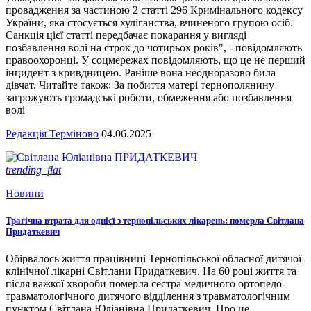
провадження за частиною 2 статті 296 Кримінального кодексу
України, яка стосується хуліганства, вчиненого групою осіб.
Санкція цієї статті передбачає покарання у вигляді
позбавлення волі на строк до чотирьох років", - повідомляють
правоохоронці. У соцмережах повідомляють, що це не перший
інцидент з кривдницею. Раніше вона неодноразово била
дівчат. Читайте також: За побиття матері тернополянину
загрожують громадські роботи, обмеження або позбавлення
волі
Редакція Терміново
04.06.2025
trending_flat
Новини
Трагічна втрата для однієї з тернопільських лікарень: померла Світлана
Придаткевич
Обірвалось життя працівниці Тернопільської обласної дитячої
клінічної лікарні Світлани Придаткевич. На 60 році життя та
після важкої хвороби померла сестра медичного ортопедо-
травматологічного дитячого відділення з травматологічним
пунктом Світлана Юліанівна Придаткевич. Про це