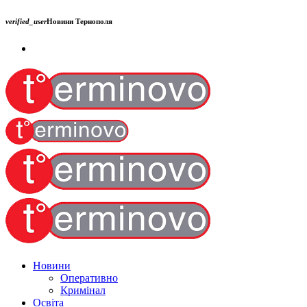
verified_user
Новини Тернополя
Новини
Оперативно
Кримінал
Освіта