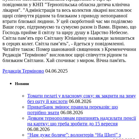
повідомили у КНП "Тернопільська обласна дитяча клінічна
лікарня". "Адміністрація та весь колектив лікарні висловлює
щирі співчуття рідним та близьким з приводу непоправної
втрати близької людини. У цей скорботний час ми поділяємо
Ваше горе, підтримуємо та сумуємо разом із Вами. Віримо, що
Господь прийме її світлу та щиру душу в Царство Небесне.
Світла пам’ять про Світлану Юліанівну назавжди залишиться
в серцях колег. Світла пам’ять", - йдеться у повідомленні.
Читайте також: Помер шанований священник з Кременеччини
Редакція "Терміново" висловлює щирі співчуття рідним та
близьким Світлани. Хай спочиває з миром. Вічна пам'ять.
Редакція Терміново
04.06.2025
Новини
Томати пелаті у власному соку: як закрити на зиму
без оцту й кислоти
06.08.2026
ПриватБанк змінює правила переказів: що
потрібно знати
06.08.2026
Деяким тернополянам припинять надсилати пенсії
на картку: що треба зробити до 15 вересня
06.08.2026
“Нам дуже боляче”: волонтерів “На Щиті” з