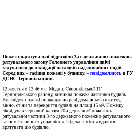
Пожежно-рятувальні підрозділи 3-го державного пожежно-
рятувального загону Головного управління двічі
залучалися до ліквідації наслідків надзвичайних подій.
Серед них – гасіння пожежі у будинку, –
повідомляють
в ГУ
ДСНС Тернопільщини.
12 жовтня о 13:46 у с. Медин, Скориківської ТГ
Тернопільського району, виникла пожежа житлової будівлі.
Внаслідок пожежі пошкоджено речі домашнього вжитку,
вікно, стіни та перекриття будівлі на площі 15 м². Пожежу
ліквідував черговий караул 20-ї державної пожежно-
рятувальної частини 3-го державного пожежно-рятувального
загону Головного управління. Під час гасіння вдалося
врятувати цю будівлю.