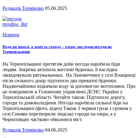
Редакція Терміново
05.06.2025
trending_flat
Новини
Вода на порозі, а замість городу – озеро: наслідки негоди на
Тернопільщині
На Тернопільщині протягом доби негода наробила біди
людям. Зокрема затопила житлові будинки, її наслідки
ліквідовували рятувальники. На Лановеччині у селі Влащинці
після сильного дощу підтопило два приватні будинки.
Надзвичайники відкачали воду за допомогою мотопомпи. Про
це повідомили в Головному управлінні ДСНС України у
Тернопільській області. Читайте також: Підтопило дорогу,
городи та домоволодіння. Негода наробила сильної біди на
Тернопільщині (фото, відео) Також 3 червня гроза з громом у
селі Синява перетворили людські городи на озера, а у
Чернихівцях частково обвалився міст.
Редакція Терміново
04.06.2025