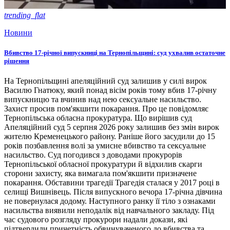
trending_flat
Новини
Вбивство 17-річної випускниці на Тернопільщині: суд ухвалив остаточне
рішення
На Тернопільщині апеляційний суд залишив у силі вирок
Василю Гнатюку, який понад вісім років тому вбив 17-річну
випускницю та вчинив над нею сексуальне насильство.
Захист просив пом'якшити покарання. Про це повідомляє
Тернопільська обласна прокуратура. Що вирішив суд
Апеляційний суд 5 серпня 2026 року залишив без змін вирок
жителю Кременецького району. Раніше його засудили до 15
років позбавлення волі за умисне вбивство та сексуальне
насильство. Суд погодився з доводами прокурорів
Тернопільської обласної прокуратури й відхилив скарги
сторони захисту, яка вимагала пом'якшити призначене
покарання. Обставини трагедії Трагедія сталася у 2017 році в
селищі Вишнівець. Після випускного вечора 17-річна дівчина
не повернулася додому. Наступного ранку її тіло з ознаками
насильства виявили неподалік від навчального закладу. Під
час судового розгляду прокурори надали докази, які
підтвердили причетність обвинуваченого до вбивства та