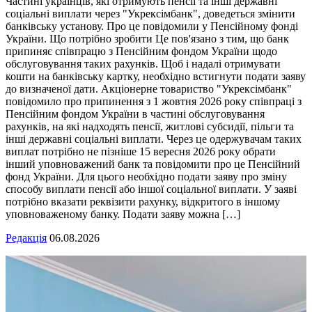
Частині українців, які отримують пенсії та інші державні
соціальні виплати через "Укрексімбанк", доведеться змінити
банківську установу. Про це повідомили у Пенсійному фонді
України. Що потрібно зробити Це пов'язано з тим, що банк
припиняє співпрацю з Пенсійним фондом України щодо
обслуговування таких рахунків. Щоб і надалі отримувати
кошти на банківську картку, необхідно встигнути подати заяву
до визначеної дати. Акціонерне товариство "Укрексімбанк"
повідомило про припинення з 1 жовтня 2026 року співпраці з
Пенсійним фондом України в частині обслуговування
рахунків, на які надходять пенсії, житлові субсидії, пільги та
інші державні соціальні виплати. Через це одержувачам таких
виплат потрібно не пізніше 15 вересня 2026 року обрати
інший уповноважений банк та повідомити про це Пенсійний
фонд України. Для цього необхідно подати заяву про зміну
способу виплати пенсії або іншої соціальної виплати. У заяві
потрібно вказати реквізити рахунку, відкритого в іншому
уповноваженому банку. Подати заяву можна […]
Редакція
06.08.2026