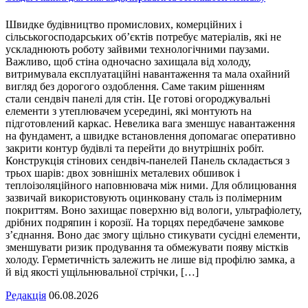
Швидке будівництво промислових, комерційних і
сільськогосподарських об’єктів потребує матеріалів, які не
ускладнюють роботу зайвими технологічними паузами.
Важливо, щоб стіна одночасно захищала від холоду,
витримувала експлуатаційні навантаження та мала охайний
вигляд без дорогого оздоблення. Саме таким рішенням
стали сендвіч панелі для стін. Це готові огороджувальні
елементи з утеплювачем усередині, які монтують на
підготовлений каркас. Невелика вага зменшує навантаження
на фундамент, а швидке встановлення допомагає оперативно
закрити контур будівлі та перейти до внутрішніх робіт.
Конструкція стінових сендвіч-панелей Панель складається з
трьох шарів: двох зовнішніх металевих обшивок і
теплоізоляційного наповнювача між ними. Для облицювання
зазвичай використовують оцинковану сталь із полімерним
покриттям. Воно захищає поверхню від вологи, ультрафіолету,
дрібних подряпин і корозії. На торцях передбачене замкове
з’єднання. Воно дає змогу щільно стикувати сусідні елементи,
зменшувати ризик продування та обмежувати появу містків
холоду. Герметичність залежить не лише від профілю замка, а
й від якості ущільнювальної стрічки, […]
Редакція
06.08.2026