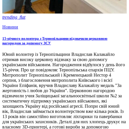
trending_flat
Новини
15-річного волонтера з Тернопільщини відзначили церковною
нагородою за допомогу ЗСУ
Юний волонтер із Тернопільщини Владислав Калакайло
отримав високу церковну відзнаку за свою допомогу
українським військовим. Нагородження відбулося у день його
15-річчя. Про це повідомляє Тернопільська єпархія ПЦУ.
Митрополит Тернопільський і Кременецький Нестор 4
серпня, з благословення митрополита Київського і всієї
України Епіфанія, вручив Владиславу Калакайлу медаль "За
жертовність і любов до України". Церковною нагородою
відзначили учня Заліщицької загальноосвітньої школи №2 за
систематичну підтримку українських військових, які
захищають Україну від російської агресії. Попри свій юний
вік, Владислав займається волонтерством вже кілька років. Із
13 років він самостійно виготовляє ліхтарики та павербанки
для українських захисників. Деталі для них хлопець друкує на
власному 3D-принтері, а готові вироби за допомогою