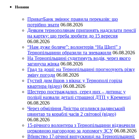
Новини
ПриватБанк змінює правила переказів: що
потрібно знати
06.08.2026
Деяким тернополянам припинять надсилати пенсії
на картку: що треба зробити до 15 вересня
06.08.2026
“Нам дуже боляче”: волонтерів “На Щиті” з
Тернопільщини образили та зневажили
06.08.2026
На Тернопільщині судитимуть водія, через якого
загинула жінка
06.08.2026
Град та дощі: на Тернопільщині прогнозують різку
зміну погоди
06.08.2026
Густий дим йшов з вікна: у Тернополі горіла
квартира (відео)
06.08.2026
Шестеро постраждалих, серед них – дитина: у
поліції назвали деталі страшної ДТП у Кременці
06.08.2026
Через обміління Дністра оголився радянський
цвинтар та кораблі часів 2 світової (відео)
06.08.2026
15-річного волонтера з Тернопільщини відзначили
церковною нагородою за допомогу ЗСУ
06.08.2026
Вбивство 17-річної випускниці на Тернопільщині: