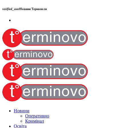
verified_user
Новини Тернополя
Новини
Оперативно
Кримінал
Освіта