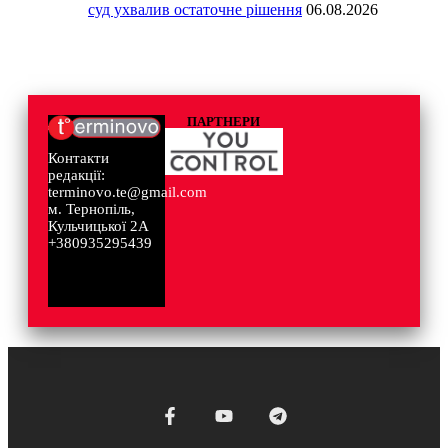
суд ухвалив остаточне рішення
06.08.2026
ПАРТНЕРИ
Контакти
редакції:
terminovo.te@gmail.com
м. Тернопіль,
Кульчицької 2А
+380935295439