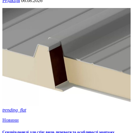
Редакція
06.08.2026
trending_flat
Новини
Сендвіч-панелі для стін: види, переваги та особливості монтажу