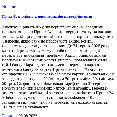
Новини
ПриватБанк змінює правила переказів: що потрібно знати
Клієнтам ПриватБанку, які користуються міжнародними
переказами через Приват24, варто звернути увагу на важливі
зміни. До кінця серпня ще діють пільгові тарифи, однак уже з
1 вересня, якщо банк не продовжить акцію, комісії
повернуться до стандартного рівня. До 31 серпня 2026 року
клієнти ПриватБанку можуть здійснювати міжнародні
перекази за зниженими тарифами. Акція поширюється на
перекази між картками через Приват24, повідомляється на
сайті банку. Наразі діють такі умови: переказ із картки
іноземного банку на картку ПриватБанку — 1% замість
стандартних 1,5%; переказ із валютної картки ПриватБанку на
закордонну картку — 1% (мінімум 50 грн) замість 2% (мінімум
50 грн). Скористатися пільговими тарифами до 31 серпня
можуть власники валютних карток ПриватБанку. Перекази
доступні через мобільний застосунок або вебверсію Приват24.
Мінімальна сума операції становить еквівалент 10 доларів, а
загальний місячний ліміт на перекази на закордонні картки —
100 тис. грн в еквіваленті.
Редакція
06.08.2026