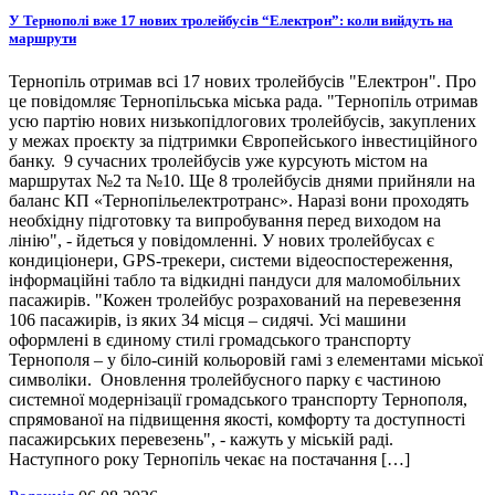
У Тернополі вже 17 нових тролейбусів “Електрон”: коли вийдуть на
маршрути
Тернопіль отримав всі 17 нових тролейбусів "Електрон". Про
це повідомляє Тернопільська міська рада. "Тернопіль отримав
усю партію нових низькопідлогових тролейбусів, закуплених
у межах проєкту за підтримки Європейського інвестиційного
банку. 9 сучасних тролейбусів уже курсують містом на
маршрутах №2 та №10. Ще 8 тролейбусів днями прийняли на
баланс КП «Тернопільелектротранс». Наразі вони проходять
необхідну підготовку та випробування перед виходом на
лінію", - йдеться у повідомленні. У нових тролейбусах є
кондиціонери, GPS-трекери, системи відеоспостереження,
інформаційні табло та відкидні пандуси для маломобільних
пасажирів. "Кожен тролейбус розрахований на перевезення
106 пасажирів, із яких 34 місця – сидячі. Усі машини
оформлені в єдиному стилі громадського транспорту
Тернополя – у біло-синій кольоровій гамі з елементами міської
символіки. Оновлення тролейбусного парку є частиною
системної модернізації громадського транспорту Тернополя,
спрямованої на підвищення якості, комфорту та доступності
пасажирських перевезень", - кажуть у міській раді.
Наступного року Тернопіль чекає на постачання […]