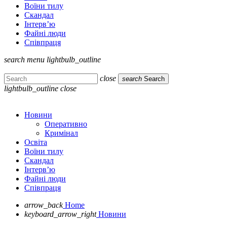
Воїни тилу
Скандал
Інтерв’ю
Файні люди
Співпраця
search
menu
lightbulb_outline
close
search
Search
lightbulb_outline
close
Новини
Оперативно
Кримінал
Освіта
Воїни тилу
Скандал
Інтерв’ю
Файні люди
Співпраця
arrow_back
Home
keyboard_arrow_right
Новини