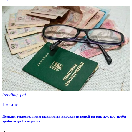
trending_flat
Новини
Деяким тернополянам припинять надсилати пенсії на картку: що треба
зробити до 15 вересня