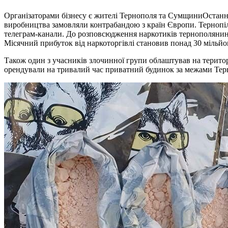
Організаторами бізнесу є жителі Тернополя та СумщиниОстанні
виробництва замовляли контрабандою з країн Європи. Тернопіл
телеграм-канали. До розповсюдження наркотиків тернополянин 
Місячний прибуток від наркоторгівлі становив понад 30 мільйо
Також один з учасників злочинної групи облаштував на територ
орендували на тривалий час приватний будинок за межами Те