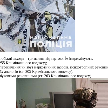
апобіжні заходи – тримання під вартою. Їм інкримінують:
. 255 Кримінального кодексу);
ересилання чи збут наркотичних засобів, психотропних речовин аб
х аналогів (ст. 305 Кримінального кодексу);
буховими речовинами (ст. 263 Кримінального кодексу).