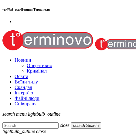
verified_user
Новини Тернополя
Новини
Оперативно
Кримінал
Освіта
Воїни тилу
Скандал
Інтерв’ю
Файні люди
Співпраця
search
menu
lightbulb_outline
close
search
Search
lightbulb_outline
close