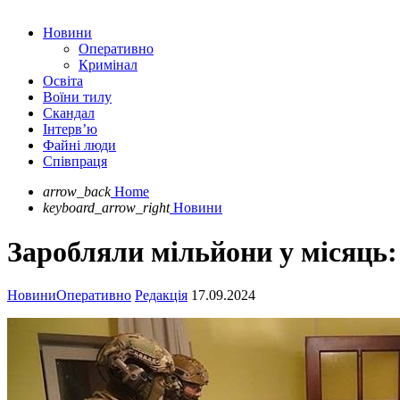
Новини
Оперативно
Кримінал
Освіта
Воїни тилу
Скандал
Інтерв’ю
Файні люди
Співпраця
arrow_back
Home
keyboard_arrow_right
Новини
Заробляли мільйони у місяць
Новини
Оперативно
Редакція
17.09.2024