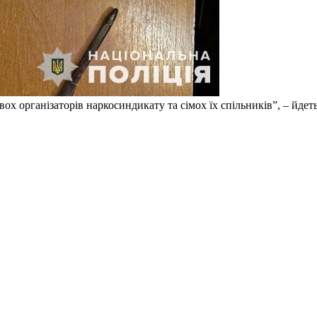
ох організаторів наркосиндикату та сімох їх спільників”, – йдет