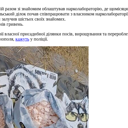
й разом зі знайомим облаштував нарколабораторію, де щомісяця
ьський ділок почав співпрацювати з власником нарколабораторії
залучив шістьох своїх знайомих.
нів гривень.
ії власної присадибної ділянки посів, вирощування та переробл
рнополя,
кажуть
у поліції.