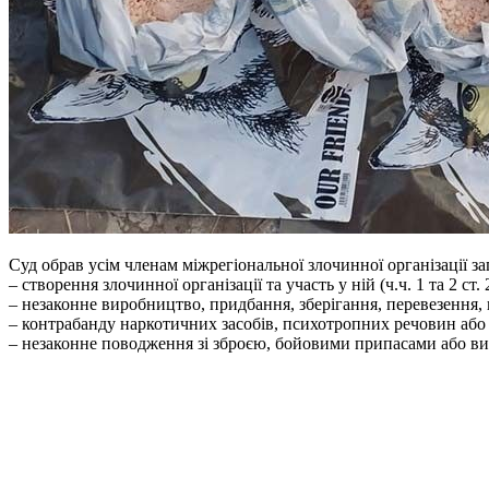
Суд обрав усім членам міжрегіональної злочинної організації з
– створення злочинної організації та участь у ній (ч.ч. 1 та 2 ст
– незаконне виробництво, придбання, зберігання, перевезення, п
– контрабанду наркотичних засобів, психотропних речовин або ї
– незаконне поводження зі зброєю, бойовими припасами або ви