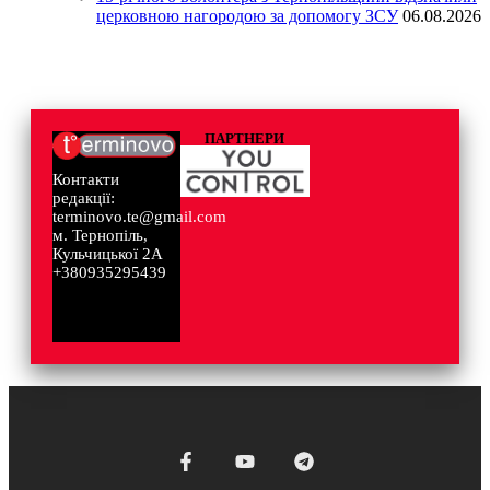
церковною нагородою за допомогу ЗСУ
06.08.2026
ПАРТНЕРИ
Контакти
редакції:
terminovo.te@gmail.com
м. Тернопіль,
Кульчицької 2А
+380935295439