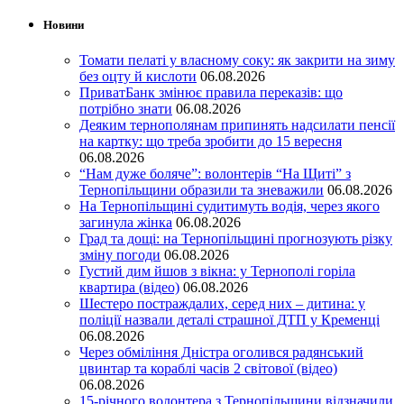
Новини
Томати пелаті у власному соку: як закрити на зиму
без оцту й кислоти
06.08.2026
ПриватБанк змінює правила переказів: що
потрібно знати
06.08.2026
Деяким тернополянам припинять надсилати пенсії
на картку: що треба зробити до 15 вересня
06.08.2026
“Нам дуже боляче”: волонтерів “На Щиті” з
Тернопільщини образили та зневажили
06.08.2026
На Тернопільщині судитимуть водія, через якого
загинула жінка
06.08.2026
Град та дощі: на Тернопільщині прогнозують різку
зміну погоди
06.08.2026
Густий дим йшов з вікна: у Тернополі горіла
квартира (відео)
06.08.2026
Шестеро постраждалих, серед них – дитина: у
поліції назвали деталі страшної ДТП у Кременці
06.08.2026
Через обміління Дністра оголився радянський
цвинтар та кораблі часів 2 світової (відео)
06.08.2026
15-річного волонтера з Тернопільщини відзначили