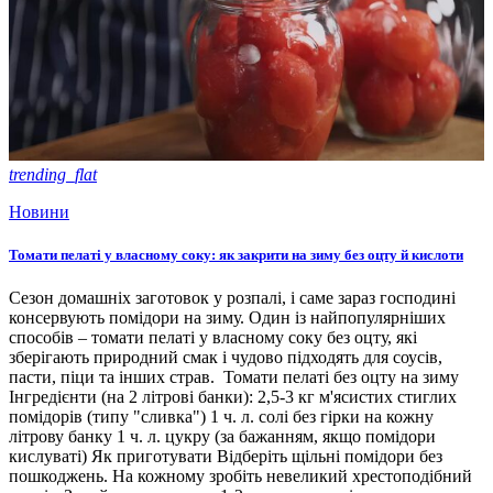
trending_flat
Новини
Томати пелаті у власному соку: як закрити на зиму без оцту й кислоти
Сезон домашніх заготовок у розпалі, і саме зараз господині
консервують помідори на зиму. Один із найпопулярніших
способів – томати пелаті у власному соку без оцту, які
зберігають природний смак і чудово підходять для соусів,
пасти, піци та інших страв. Томати пелаті без оцту на зиму
Інгредієнти (на 2 літрові банки): 2,5-3 кг м'ясистих стиглих
помідорів (типу "сливка") 1 ч. л. солі без гірки на кожну
літрову банку 1 ч. л. цукру (за бажанням, якщо помідори
кислуваті) Як приготувати Відберіть щільні помідори без
пошкоджень. На кожному зробіть невеликий хрестоподібний