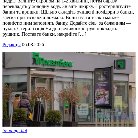
надріз. Залийте окропом на 1-2 хвилини, потім одразу
перекладіть у холодну воду. Зніміть шкірку. Простерилізуйте
банки та кришки. Щільно складіть очищені помідори в банки,
злегка притискаючи ложкою. Вони пустять сік і майже
повністю ним заповнять банку. Додайте сіль, за бажанням —
цукор. Стерилізація На дно великої каструлі покладіть
рушник. Поставте банки, накрийте […]
Редакція
06.08.2026
trending_flat