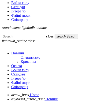
Воїни тилу
Скандал
Інтерв’ю
Файні люди
Співпраця
search
menu
lightbulb_outline
close
search
Search
lightbulb_outline
close
Новини
Оперативно
Кримінал
Освіта
Воїни тилу
Скандал
Інтерв’ю
Файні люди
Співпраця
arrow_back
Home
keyboard_arrow_right
Новини