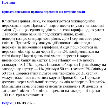
Новини
ПриватБанк змінює правила переказів: що потрібно знати
Клієнтам ПриватБанку, які користуються міжнародними
переказами через Приват24, варто звернути увагу на важливі
зміни. До кінця серпня ще діють пільгові тарифи, однак уже з
1 вересня, якщо банк не продовжить акцію, комісії
повернуться до стандартного рівня. До 31 серпня 2026 року
клієнти ПриватБанку можуть здійснювати міжнародні
перекази за зниженими тарифами. Акція поширюється на
перекази між картками через Приват24, повідомляється на
сайті банку. Наразі діють такі умови: переказ із картки
іноземного банку на картку ПриватБанку — 1% замість
стандартних 1,5%; переказ із валютної картки ПриватБанку на
закордонну картку — 1% (мінімум 50 грн) замість 2% (мінімум
50 грн). Скористатися пільговими тарифами до 31 серпня
можуть власники валютних карток ПриватБанку. Перекази
доступні через мобільний застосунок або вебверсію Приват24.
Мінімальна сума операції становить еквівалент 10 доларів, а
загальний місячний ліміт на перекази на закордонні картки —
100 тис. грн в еквіваленті.
Редакція
06.08.2026