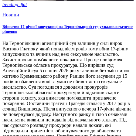
trending_flat
Новини
Вбивство 17-річної випускниці на Тернопільщині: суд ухвалив остаточне
рішення
На Тернопільщині апеляційний суд залишив у силі вирок
Василю Гнатюку, який понад вісім років тому вбив 17-річну
випускницю та вчинив над нею сексуальне насильство.
Захист просив пом'якшити покарання. Про це повідомляє
Тернопільська обласна прокуратура. Що вирішив суд
Апеляційний суд 5 серпня 2026 року залишив без змін вирок
жителю Кременецького району. Раніше його засудили до 15
років позбавлення волі за умисне вбивство та сексуальне
насильство. Суд погодився з доводами прокурорів
Тернопільської обласної прокуратури й відхилив скарги
сторони захисту, яка вимагала пом'якшити призначене
покарання. Обставини трагедії Трагедія сталася у 2017 році в
селищі Вишнівець. Після випускного вечора 17-річна дівчина
не повернулася додому. Наступного ранку її тіло з ознаками
насильства виявили неподалік від навчального закладу. Під
час судового розгляду прокурори надали докази, які
підтвердили причетність обвинуваченого до вбивства та