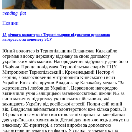
trending_flat
Новини
15-річного волонтера з Тернопільщини відзначили церковною
нагородою за допомогу ЗСУ
Юний волонтер із Тернопільщини Владислав Калакайло
отримав високу церковну відзнаку за свою допомогу
українським військовим. Нагородження відбулося у день його
15-річчя. Про це повідомляє Тернопільська єпархія ПЦУ.
Митрополит Тернопільський і Кременецький Нестор 4
серпня, з благословення митрополита Київського і всієї
України Епіфанія, вручив Владиславу Калакайлу медаль "За
жертовність і любов до України". Церковною нагородою
відзначили учня Заліщицької загальноосвітньої школи №2 за
систематичну підтримку українських військових, які
захищають Україну від російської агресії. Попри свій юний
вік, Владислав займається волонтерством вже кілька років. Із
13 років він самостійно виготовляє ліхтарики та павербанки
для українських захисників. Деталі для них хлопець друкує на
власному 3D-принтері, а готові вироби за допомогою
волонтерів передають на фронт. У єпархії зазначають, що