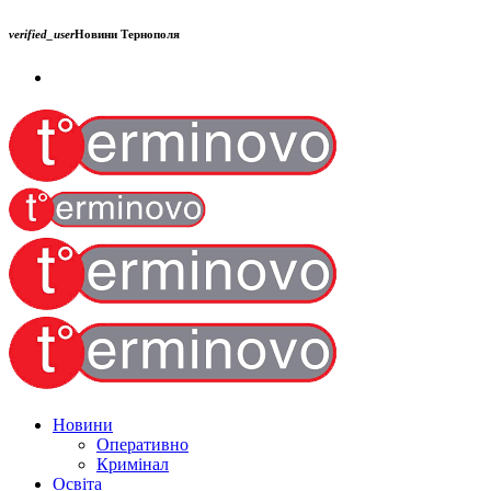
verified_user
Новини Тернополя
Новини
Оперативно
Кримінал
Освіта