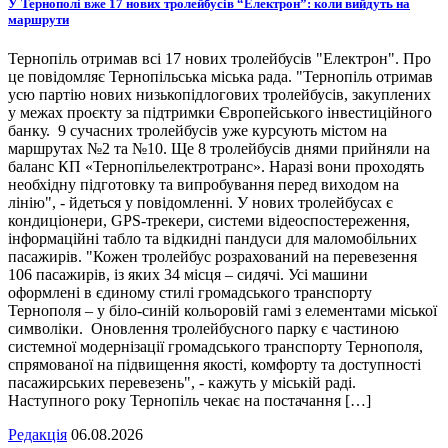
У Тернополі вже 17 нових тролейбусів “Електрон”: коли вийдуть на
маршрути
Тернопіль отримав всі 17 нових тролейбусів "Електрон". Про
це повідомляє Тернопільська міська рада. "Тернопіль отримав
усю партію нових низькопідлогових тролейбусів, закуплених
у межах проєкту за підтримки Європейського інвестиційного
банку. 9 сучасних тролейбусів уже курсують містом на
маршрутах №2 та №10. Ще 8 тролейбусів днями прийняли на
баланс КП «Тернопільелектротранс». Наразі вони проходять
необхідну підготовку та випробування перед виходом на
лінію", - йдеться у повідомленні. У нових тролейбусах є
кондиціонери, GPS-трекери, системи відеоспостереження,
інформаційні табло та відкидні пандуси для маломобільних
пасажирів. "Кожен тролейбус розрахований на перевезення
106 пасажирів, із яких 34 місця – сидячі. Усі машини
оформлені в єдиному стилі громадського транспорту
Тернополя – у біло-синій кольоровій гамі з елементами міської
символіки. Оновлення тролейбусного парку є частиною
системної модернізації громадського транспорту Тернополя,
спрямованої на підвищення якості, комфорту та доступності
пасажирських перевезень", - кажуть у міській раді.
Наступного року Тернопіль чекає на постачання […]
Редакція
06.08.2026