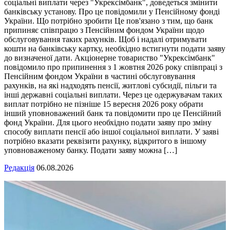
соціальні виплати через "Укрексімбанк", доведеться змінити
банківську установу. Про це повідомили у Пенсійному фонді
України. Що потрібно зробити Це пов'язано з тим, що банк
припиняє співпрацю з Пенсійним фондом України щодо
обслуговування таких рахунків. Щоб і надалі отримувати
кошти на банківську картку, необхідно встигнути подати заяву
до визначеної дати. Акціонерне товариство "Укрексімбанк"
повідомило про припинення з 1 жовтня 2026 року співпраці з
Пенсійним фондом України в частині обслуговування
рахунків, на які надходять пенсії, житлові субсидії, пільги та
інші державні соціальні виплати. Через це одержувачам таких
виплат потрібно не пізніше 15 вересня 2026 року обрати
інший уповноважений банк та повідомити про це Пенсійний
фонд України. Для цього необхідно подати заяву про зміну
способу виплати пенсії або іншої соціальної виплати. У заяві
потрібно вказати реквізити рахунку, відкритого в іншому
уповноваженому банку. Подати заяву можна […]
Редакція
06.08.2026