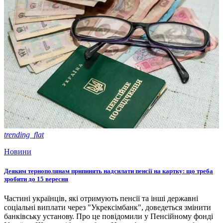
trending_flat
Новини
Деяким тернополянам припинять надсилати пенсії на картку: що треба
зробити до 15 вересня
Частині українців, які отримують пенсії та інші державні
соціальні виплати через "Укрексімбанк", доведеться змінити
банківську установу. Про це повідомили у Пенсійному фонді