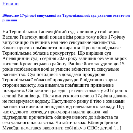
Новини
Вбивство 17-річної випускниці на Тернопільщині: суд ухвалив остаточне
рішення
На Тернопільщині апеляційний суд залишив у силі вирок
Василю Гнатюку, який понад вісім років тому вбив 17-річну
випускницю та вчинив над нею сексуальне насильство.
Захист просив пом'якшити покарання. Про це повідомляє
Тернопільська обласна прокуратура. Що вирішив суд
Апеляційний суд 5 серпня 2026 року залишив без змін вирок
жителю Кременецького району. Раніше його засудили до 15
років позбавлення волі за умисне вбивство та сексуальне
насильство. Суд погодився з доводами прокурорів
Тернопільської обласної прокуратури й відхилив скарги
сторони захисту, яка вимагала пом'якшити призначене
покарання. Обставини трагедії Трагедія сталася у 2017 році в
селищі Вишнівець. Після випускного вечора 17-річна дівчина
не повернулася додому. Наступного ранку її тіло з ознаками
насильства виявили неподалік від навчального закладу. Під
час судового розгляду прокурори надали докази, які
підтвердили причетність обвинуваченого до вбивства та
сексуального насильства. Читайте також: Вбивця Іринки
Мукоїди намагався вкоротити собі віку в СІЗО: деталі […]