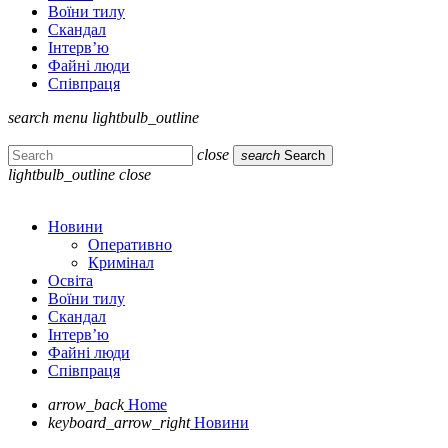
Воїни тилу
Скандал
Інтерв’ю
Файні люди
Співпраця
search
menu
lightbulb_outline
close
search
Search
lightbulb_outline
close
Новини
Оперативно
Кримінал
Освіта
Воїни тилу
Скандал
Інтерв’ю
Файні люди
Співпраця
arrow_back
Home
keyboard_arrow_right
Новини