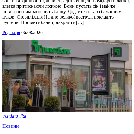
банки та кришки. Щільно складіть очищені помідори в банки,
злегка притискаючи ложкою. Вони пустять сік і майже
повністю ним заповнять банку. Додайте сіль, за бажанням —
цукор. Стерилізація На дно великої каструлі покладіть
рушник. Поставте банки, накрийте […]
Редакція
06.08.2026
trending_flat
Новини