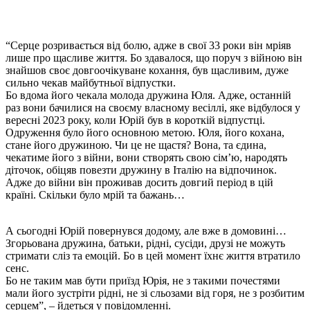
“Серце розривається від болю, адже в свої 33 роки він мріяв
лише про щасливе життя. Бо здавалося, що поруч з війною він
знайшов своє довгоочікуване кохання, був щасливим, дуже
сильно чекав майбутньої відпустки.
Бо вдома його чекала молода дружина Юля. Адже, останній
раз вони бачилися на своєму власному весіллі, яке відбулося у
вересні 2023 року, коли Юрій був в короткій відпустці.
Одруження було його основною метою. Юля, його кохана,
стане його дружиною. Чи це не щастя? Вона, та єдина,
чекатиме його з війни, вони створять свою сімʼю, народять
діточок, обіцяв повезти дружину в Італію на відпочинок.
Адже до війни він проживав досить довгий період в цій
країні. Скільки було мрій та бажань…
А сьогодні Юрій повернувся додому, але вже в домовині…
Згорьована дружина, батьки, рідні, сусіди, друзі не можуть
стримати сліз та емоцій. Бо в цей момент їхнє життя втратило
сенс.
Бо не таким мав бути приїзд Юрія, не з такими почестями
мали його зустріти рідні, не зі сльозами від горя, не з розбитим
серцем”, – йдеться у повідомленні.