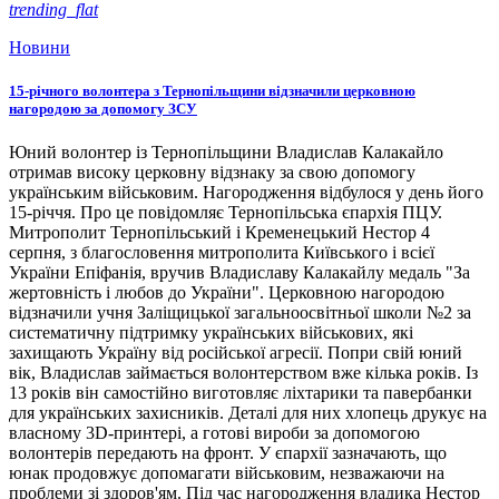
trending_flat
Новини
15-річного волонтера з Тернопільщини відзначили церковною
нагородою за допомогу ЗСУ
Юний волонтер із Тернопільщини Владислав Калакайло
отримав високу церковну відзнаку за свою допомогу
українським військовим. Нагородження відбулося у день його
15-річчя. Про це повідомляє Тернопільська єпархія ПЦУ.
Митрополит Тернопільський і Кременецький Нестор 4
серпня, з благословення митрополита Київського і всієї
України Епіфанія, вручив Владиславу Калакайлу медаль "За
жертовність і любов до України". Церковною нагородою
відзначили учня Заліщицької загальноосвітньої школи №2 за
систематичну підтримку українських військових, які
захищають Україну від російської агресії. Попри свій юний
вік, Владислав займається волонтерством вже кілька років. Із
13 років він самостійно виготовляє ліхтарики та павербанки
для українських захисників. Деталі для них хлопець друкує на
власному 3D-принтері, а готові вироби за допомогою
волонтерів передають на фронт. У єпархії зазначають, що
юнак продовжує допомагати військовим, незважаючи на
проблеми зі здоров'ям. Під час нагородження владика Нестор