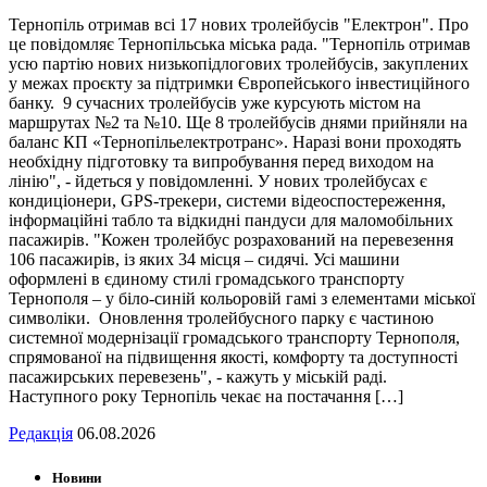
Тернопіль отримав всі 17 нових тролейбусів "Електрон". Про
це повідомляє Тернопільська міська рада. "Тернопіль отримав
усю партію нових низькопідлогових тролейбусів, закуплених
у межах проєкту за підтримки Європейського інвестиційного
банку. 9 сучасних тролейбусів уже курсують містом на
маршрутах №2 та №10. Ще 8 тролейбусів днями прийняли на
баланс КП «Тернопільелектротранс». Наразі вони проходять
необхідну підготовку та випробування перед виходом на
лінію", - йдеться у повідомленні. У нових тролейбусах є
кондиціонери, GPS-трекери, системи відеоспостереження,
інформаційні табло та відкидні пандуси для маломобільних
пасажирів. "Кожен тролейбус розрахований на перевезення
106 пасажирів, із яких 34 місця – сидячі. Усі машини
оформлені в єдиному стилі громадського транспорту
Тернополя – у біло-синій кольоровій гамі з елементами міської
символіки. Оновлення тролейбусного парку є частиною
системної модернізації громадського транспорту Тернополя,
спрямованої на підвищення якості, комфорту та доступності
пасажирських перевезень", - кажуть у міській раді.
Наступного року Тернопіль чекає на постачання […]
Редакція
06.08.2026
Новини