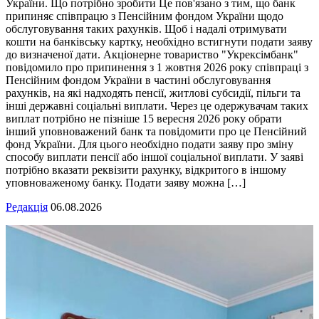
України. Що потрібно зробити Це пов'язано з тим, що банк
припиняє співпрацю з Пенсійним фондом України щодо
обслуговування таких рахунків. Щоб і надалі отримувати
кошти на банківську картку, необхідно встигнути подати заяву
до визначеної дати. Акціонерне товариство "Укрексімбанк"
повідомило про припинення з 1 жовтня 2026 року співпраці з
Пенсійним фондом України в частині обслуговування
рахунків, на які надходять пенсії, житлові субсидії, пільги та
інші державні соціальні виплати. Через це одержувачам таких
виплат потрібно не пізніше 15 вересня 2026 року обрати
інший уповноважений банк та повідомити про це Пенсійний
фонд України. Для цього необхідно подати заяву про зміну
способу виплати пенсії або іншої соціальної виплати. У заяві
потрібно вказати реквізити рахунку, відкритого в іншому
уповноваженому банку. Подати заяву можна […]
Редакція
06.08.2026