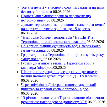
Томати пелаті у власному соку: як закрити на зиму
без оцту й кислоти
06.08.2026
ПриватБанк змінює правила переказів: що
потрібно знати
06.08.2026
Деяким тернополянам припинять надсилати пенсії
на картку: що треба зробити до 15 вересня
06.08.2026
“Нам дуже боляче”: волонтерів “На Щиті” з
Тернопільщини образили та зневажили
06.08.2026
На Тернопільщині судитимуть водія, через якого
загинула жінка
06.08.2026
Град та дощі: на Тернопільщині прогнозують різку
зміну погоди
06.08.2026
Густий дим йшов з вікна: у Тернополі горіла
квартира (відео)
06.08.2026
Шестеро постраждалих, серед них – дитина: у
поліції назвали деталі страшної ДТП у Кременці
06.08.2026
Через обміління Дністра оголився радянський
цвинтар та кораблі часів 2 світової (відео)
06.08.2026
15-річного волонтера з Тернопільщини відзначили
церковною нагородою за допомогу ЗСУ
06.08.2026