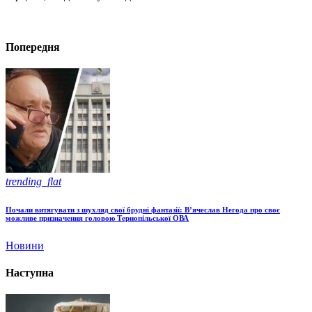
Попередня
trending_flat
Почали витягувати з шухляд свої брудні фантазії: В’ячеслав Негода про своє
можливе призначення головою Тернопільської ОВА
Новини
Наступна