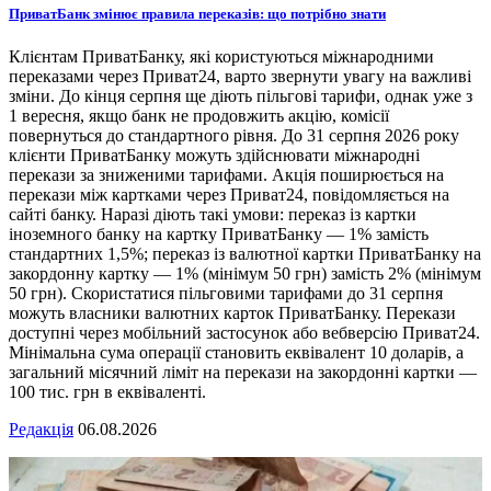
ПриватБанк змінює правила переказів: що потрібно знати
Клієнтам ПриватБанку, які користуються міжнародними
переказами через Приват24, варто звернути увагу на важливі
зміни. До кінця серпня ще діють пільгові тарифи, однак уже з
1 вересня, якщо банк не продовжить акцію, комісії
повернуться до стандартного рівня. До 31 серпня 2026 року
клієнти ПриватБанку можуть здійснювати міжнародні
перекази за зниженими тарифами. Акція поширюється на
перекази між картками через Приват24, повідомляється на
сайті банку. Наразі діють такі умови: переказ із картки
іноземного банку на картку ПриватБанку — 1% замість
стандартних 1,5%; переказ із валютної картки ПриватБанку на
закордонну картку — 1% (мінімум 50 грн) замість 2% (мінімум
50 грн). Скористатися пільговими тарифами до 31 серпня
можуть власники валютних карток ПриватБанку. Перекази
доступні через мобільний застосунок або вебверсію Приват24.
Мінімальна сума операції становить еквівалент 10 доларів, а
загальний місячний ліміт на перекази на закордонні картки —
100 тис. грн в еквіваленті.
Редакція
06.08.2026