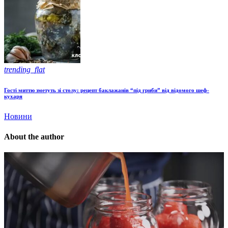
trending_flat
Гості миттю зметуть зі столу: рецепт баклажанів “під гриби” від відомого шеф-
кухаря
Новини
About the author