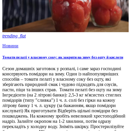
trending_flat
Новини
Томати пелаті у власному соку: як закрити на зиму без оцту й кислоти
Сезон домашніх заготовок у розпалі, і саме зараз господині
консервують помідори на зиму. Один із найпопулярніших
способів – томати пелаті у власному соку без оцту, які
зберігають природний смак і чудово підходять для соусів,
пасти, піци та інших страв. Томати пелаті без оцту на зиму
Інгредієнти (на 2 літрові банки): 2,5-3 кг м'ясистих стиглих
помідорів (типу "сливка") 1 ч. л. солі без гірки на кожну
літрову банку 1 ч. л. цукру (за бажанням, якщо помідори
кислуваті) Як приготувати Відберіть щільні помідори без
пошкоджень. На кожному зробіть невеликий хрестоподібний
надріз. Залийте окропом на 1-2 хвилини, потім одразу
перекладіть у холодну воду. Зніміть шкірку. Простерилізуйте