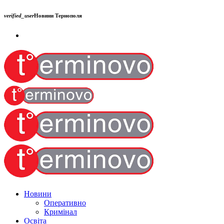
verified_user
Новини Тернополя
Новини
Оперативно
Кримінал
Освіта