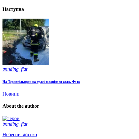
Наступна
trending_flat
На Тернопільщині на трасі загорілося авто. Фото
Новини
About the author
trending_flat
Небесне військо