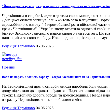
“Його подвиг – це історія про мужність, самовідданість та безмежну люб
Чортківщина в скорботі, адже втратила свого молодого захисни
Донецької області загинув Іван - житель села Капустинці Чортк
аеромобільного взводу 4-ї аеромобільної роти військової части
край - Чортківщина". "Україна знову втратила одного зі своїх
бізнесу Західноукраїнського національного університету. Ця тра
наша країна за свою свободу. Його подвиг – це історія про мужн
Редакція Терміново
05.06.2025
trending_flat
Новини
Вода на порозі, а замість городу – озеро: наслідки негоди на Тернопільщи
На Тернопільщині протягом доби негода наробила біди людям. З
дощу підтопило два приватні будинки. Надзвичайники відкача
також: Підтопило дорогу, городи та домоволодіння. Негода наро
озера, а у Чернихівцях частково обвалився міст.
Редакція Терміново
04.06.2025