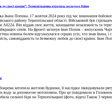
ов до своєї країни”: Тернопільщина втратила молодого бійця
ка Івана Попика. 17 жовтня 2024 року під час виконання бойовог
івського району Тернопільської області. Військовий був стрільце
ни А0224. Він віддав своє життя, захищаючи незалежність та тери
 найкращих синів. На фронті загинув Іван Попик – випускник Чор
гічна новина болем відгукнулася в серцях усіх, хто знав Івана, 
ість, самовідданість та безмежну любов до своєї країни. Іван По
ні
окрема затопила житлові будинки, її наслідки ліквідовували ря
ли воду за допомогою мотопомпи. Про це повідомили в Головном
била сильної біди на Тернопільщині (фото, відео) Також 3 червн