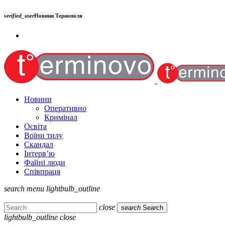
verified_user
Новини Тернополя
Новини
Оперативно
Кримінал
Освіта
Воїни тилу
Скандал
Інтерв’ю
Файні люди
Співпраця
search
menu
lightbulb_outline
close
search
Search
lightbulb_outline
close