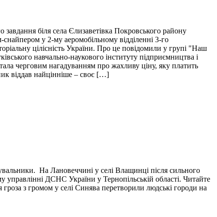
о завдання біля села Єлизаветівка Покровського району
м-снайпером у 2-му аеромобільному відділенні 3-го
торіальну цілісність України. Про це повідомили у групі "Наш
тківського навчально-наукового інституту підприємництва і
і стала черговим нагадуванням про жахливу ціну, яку платить
пик віддав найцінніше – своє […]
тувальники. На Лановеччині у селі Влащинці після сильного
у управлінні ДСНС України у Тернопільській області. Читайте
я гроза з громом у селі Синява перетворили людські городи на