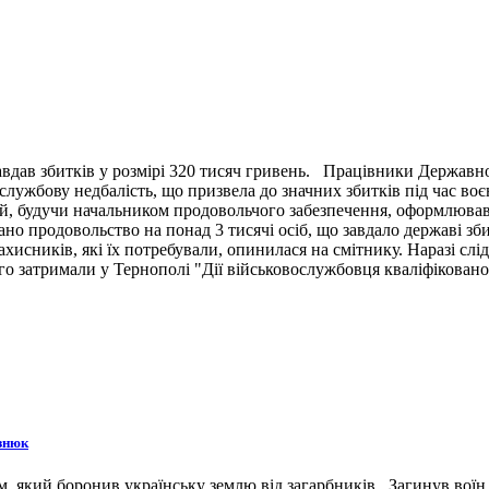
вдав збитків у розмірі 320 тисяч гривень. Працівники Державн
ужбову недбалість, що призвела до значних збитків під час воє
й, будучи начальником продовольчого забезпечення, оформлював 
ано продовольство на понад 3 тисячі осіб, що завдало державі зб
ахисників, які їх потребували, опинилася на смітнику. Наразі сл
 затримали у Тернополі "Дії військовослужбовця кваліфіковано 
знюк
 який боронив українську землю від загарбників. Загинув воїн 3