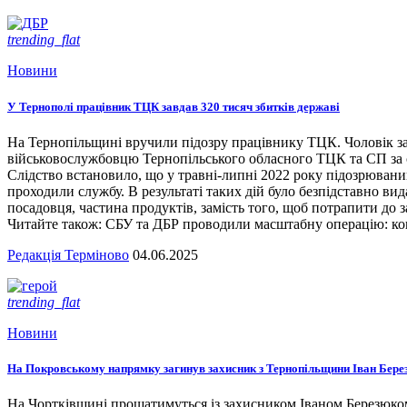
trending_flat
Новини
У Тернополі працівник ТЦК завдав 320 тисяч збитків державі
На Тернопільщині вручили підозру працівнику ТЦК. Чоловік за
військовослужбовцю Тернопільського обласного ТЦК та СП за сл
Слідство встановило, що у травні-липні 2022 року підозрювани
проходили службу. В результаті таких дій було безпідставно вид
посадовця, частина продуктів, замість того, щоб потрапити до з
Читайте також: СБУ та ДБР проводили масштабну операцію: кого
Редакція Терміново
04.06.2025
trending_flat
Новини
На Покровському напрямку загинув захисник з Тернопільщини Іван Бере
На Чортківщині прощатимуться із захисником Іваном Березюком,