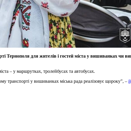
рті Тернополя для жителів і гостей міста у вишиванках чи в
іста – у маршрутках, тролейбусах та автобусах.
ому транспорті у вишиванках міська рада реалізовує щороку”, –
й