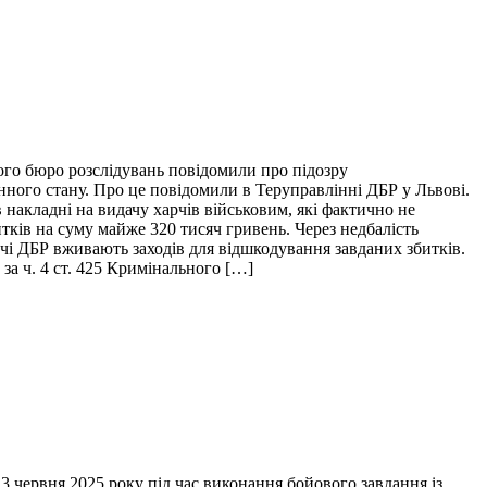
ого бюро розслідувань повідомили про підозру
нного стану. Про це повідомили в Теруправлінні ДБР у Львові.
накладні на видачу харчів військовим, які фактично не
итків на суму майже 320 тисяч гривень. Через недбалість
ідчі ДБР вживають заходів для відшкодування завданих збитків.
за ч. 4 ст. 425 Кримінального […]
 червня 2025 року під час виконання бойового завдання із