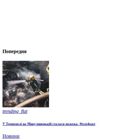
Попередня
trending_flat
У Тернополі на Микулинецькій сталася пожежа. Фотофакт
Новини