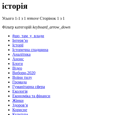
історія
Усього 1-1 з 1
remove
Сторінок 1 з 1
Фільтр категорій
keyboard_arrow_down
#шо_там_у_влади
Інтерв’ю
Історії
Історична спадщина
Аналітика
Анонс
Блоги
Відео
Вибори-2020
Воїни тилу
Громада
Гуманітарна сфера
Екологія
Економіка та фінанси
Жінки
Здоров’я
Корисне
Культура