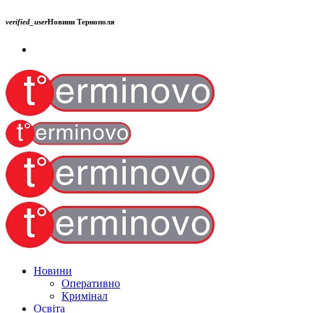
verified_user
Новини Тернополя
Новини
Оперативно
Кримінал
Освіта