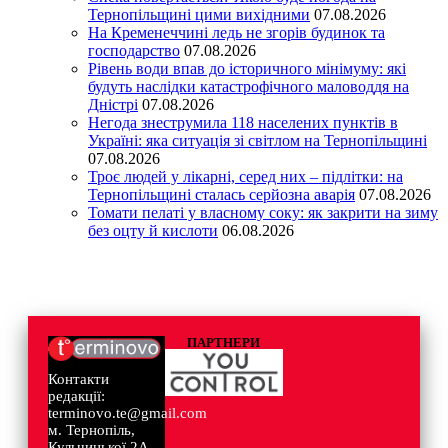
Тернопільщині цими вихідними
07.08.2026
На Кременеччині ледь не згорів будинок та
господарство
07.08.2026
Рівень води впав до історичного мінімуму: які
будуть наслідки катастрофічного маловоддя на
Дністрі
07.08.2026
Негода знеструмила 118 населених пунктів в
Україні: яка ситуація зі світлом на Тернопільщині
07.08.2026
Троє людей у лікарні, серед них – підлітки: на
Тернопільщині сталась серйозна аварія
07.08.2026
Томати пелаті у власному соку: як закрити на зиму
без оцту й кислоти
06.08.2026
ПАРТНЕРИ
Контакти
редакції:
terminovo.te@gmail.com
м. Тернопіль,
Кульчицької 2А