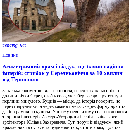
trending_flat
Новини
Асиметричний храм і віадук, що бачив падіння
імперій: стрибок у Середньовіччя за 10 хвилин
від Тернополя
За кілька кілометрів від Тернополя, серед тихих пагорбів і
долини річки Серет, стоїть село, яке зберігає дві архітектурні
перлини минулого. Буцнів — місце, де історія говорить не
через підручники, а через камінь і метал, через форму арки та
дзвін храмового купола. У цьому невеликому селі поєдналися
творіння інженерів Австро-Угорщини і геній львівського
архітектора Юліана Захаревича. Тут, поруч із віадуком, який
вражає навіть сучасних будівельників, стоїть храм, що став