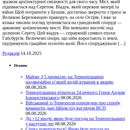
зразком архітектурної сміливості для свого часу. Міст, який
піднімається над Серетом. Віадук, який пережив імперії та
війни Щоб потрапити у Буцнів, достатньо звернути з траси за
Великою Березовицею праворуч, на село Острів. І вже за
кілька хвилин погляд зупиняється на грандіозній споруді —
арковому залізничному мості. Він мовчазно височіє над
долиною Серету. Цей віадук — справжній символ епохи
Габсбургів. Величезні опори, що ніби виростають із землі,
підтримують граційне полотно колії. Його споруджували […]
Редакція
14.10.2025
Новини
Майже 3,5 промілле: на Тернопільщині
надзвичайно п’яний водій втрапив в аварію
08.08.2026
Тернопільщина втратила 24-річного Героя Андрія
Іскоростенського
08.08.2026
Військовий із Тернополя попередив про спробу
виманити дані бійців під виглядом ВСП
08.08.2026
До +12 вночі: якою буде погода на Тернопільщині
у наступні дні
08.08.2026
Спека повертається? Якою буде погода на