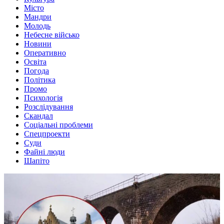
Місто
Мандри
Молодь
Небесне військо
Новини
Оперативно
Освіта
Погода
Політика
Промо
Психологія
Розслідування
Скандал
Соціальні проблеми
Спецпроекти
Суди
Файні люди
Шапіто