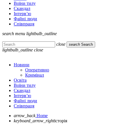
Воїни тилу
Скандал
Інтерв’ю
Файні люди
Співпраця
search
menu
lightbulb_outline
close
search
Search
lightbulb_outline
close
Новини
Оперативно
Кримінал
Освіта
Воїни тилу
Скандал
Інтерв’ю
Файні люди
Співпраця
arrow_back
Home
keyboard_arrow_right
історія