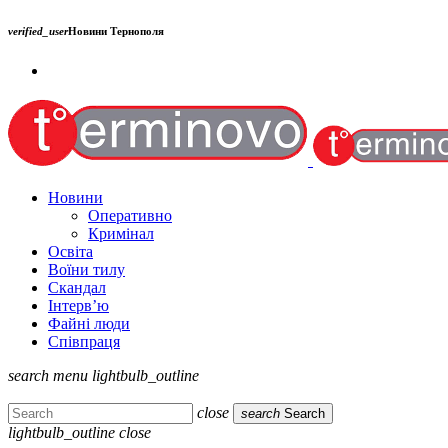
verified_user
Новини Тернополя
Новини
Оперативно
Кримінал
Освіта
Воїни тилу
Скандал
Інтерв’ю
Файні люди
Співпраця
search
menu
lightbulb_outline
close
search
Search
lightbulb_outline
close