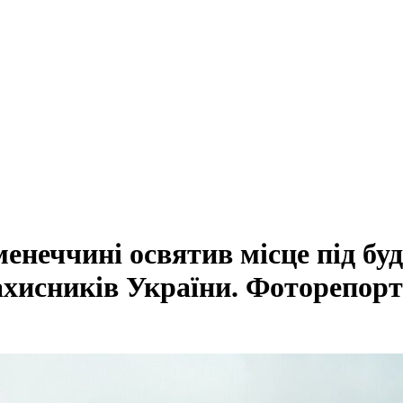
неччині освятив місце під бу
ахисників України. Фоторепор