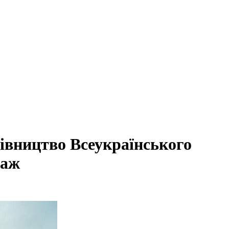
дівництво Всеукраїнського
таж