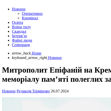
Новини
Оперативно
Кримінал
Освіта
Воїни тилу
Скандал
Інтерв’ю
Файні люди
Співпраця
arrow_back
Home
keyboard_arrow_right
Новини
Митрополит Епіфаній на Креме
меморіалу памʼяті полеглих з
Новини
Редакція Терміново
26.07.2024