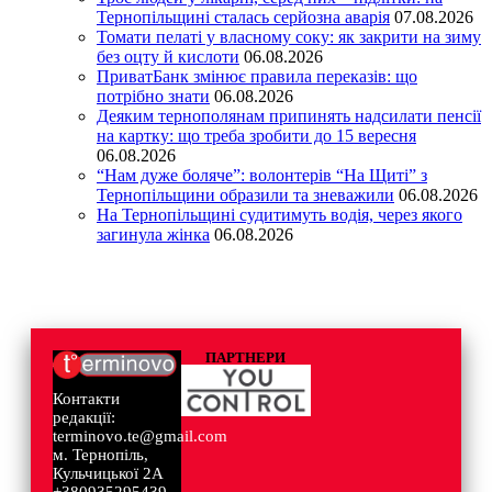
Тернопільщині сталась серйозна аварія
07.08.2026
Томати пелаті у власному соку: як закрити на зиму
без оцту й кислоти
06.08.2026
ПриватБанк змінює правила переказів: що
потрібно знати
06.08.2026
Деяким тернополянам припинять надсилати пенсії
на картку: що треба зробити до 15 вересня
06.08.2026
“Нам дуже боляче”: волонтерів “На Щиті” з
Тернопільщини образили та зневажили
06.08.2026
На Тернопільщині судитимуть водія, через якого
загинула жінка
06.08.2026
ПАРТНЕРИ
Контакти
редакції:
terminovo.te@gmail.com
м. Тернопіль,
Кульчицької 2А
+380935295439