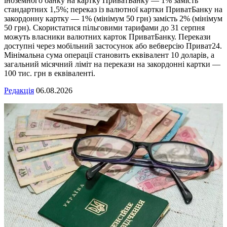
іноземного банку на картку ПриватБанку — 1% замість
стандартних 1,5%; переказ із валютної картки ПриватБанку на
закордонну картку — 1% (мінімум 50 грн) замість 2% (мінімум
50 грн). Скористатися пільговими тарифами до 31 серпня
можуть власники валютних карток ПриватБанку. Перекази
доступні через мобільний застосунок або вебверсію Приват24.
Мінімальна сума операції становить еквівалент 10 доларів, а
загальний місячний ліміт на перекази на закордонні картки —
100 тис. грн в еквіваленті.
Редакція
06.08.2026