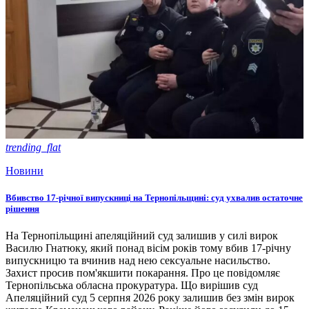
trending_flat
Новини
Вбивство 17-річної випускниці на Тернопільщині: суд ухвалив остаточне
рішення
На Тернопільщині апеляційний суд залишив у силі вирок
Василю Гнатюку, який понад вісім років тому вбив 17-річну
випускницю та вчинив над нею сексуальне насильство.
Захист просив пом'якшити покарання. Про це повідомляє
Тернопільська обласна прокуратура. Що вирішив суд
Апеляційний суд 5 серпня 2026 року залишив без змін вирок