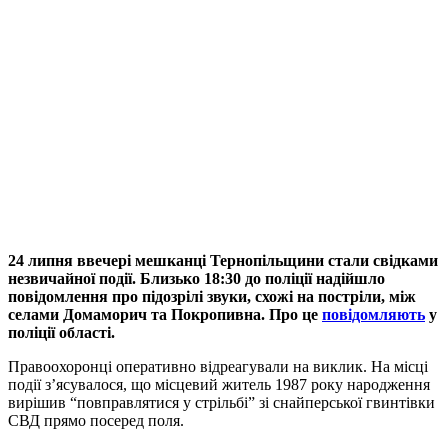
24 липня ввечері мешканці Тернопільщини стали свідками
незвичайної події. Близько 18:30 до поліції надійшло
повідомлення про підозрілі звуки, схожі на постріли, між
селами Домаморич та Покропивна. Про це
повідомляють
у
поліції області.
Правоохоронці оперативно відреагували на виклик. На місці
події з’ясувалося, що місцевий житель 1987 року народження
вирішив “повправлятися у стрільбі” зі снайперської гвинтівки
СВД прямо посеред поля.