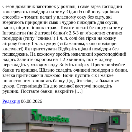
Сезон домашніх заготовок у розпалі, і саме зараз господині
консервують помідори на зиму. Один із найпопулярніших
способів – томати пелаті у власному соку без оцту, які
зберігають природний смак і чудово підходять для соусів,
пасти, піци та інших страв. Томати пелаті без оцту на зиму
Інгредієнти (на 2 літрові банки): 2,5-3 кг м'ясистих стиглих
помідорів (типу "сливка") 1 ч. л. солі без гірки на кожну
літрову банку 1 ч. л. цукру (за бажанням, якщо помідори
кислуваті) Як приготувати Відберіть щільні помідори без
пошкоджень. На кожному зробіть невеликий хрестоподібний
надріз. Залийте окропом на 1-2 хвилини, потім одразу
перекладіть у холодну воду. Зніміть шкірку. Простерилізуйте
банки та кришки. Щільно складіть очищені помідори в банки,
злегка притискаючи ложкою. Вони пустять сік і майже
повністю ним заповнять банку. Додайте сіль, за бажанням —
цукор. Стерилізація На дно великої каструлі покладіть
рушник. Поставте банки, накрийте […]
Редакція
06.08.2026