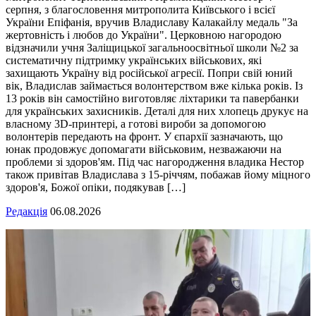
серпня, з благословення митрополита Київського і всієї
України Епіфанія, вручив Владиславу Калакайлу медаль "За
жертовність і любов до України". Церковною нагородою
відзначили учня Заліщицької загальноосвітньої школи №2 за
систематичну підтримку українських військових, які
захищають Україну від російської агресії. Попри свій юний
вік, Владислав займається волонтерством вже кілька років. Із
13 років він самостійно виготовляє ліхтарики та павербанки
для українських захисників. Деталі для них хлопець друкує на
власному 3D-принтері, а готові вироби за допомогою
волонтерів передають на фронт. У єпархії зазначають, що
юнак продовжує допомагати військовим, незважаючи на
проблеми зі здоров'ям. Під час нагородження владика Нестор
також привітав Владислава з 15-річчям, побажав йому міцного
здоров'я, Божої опіки, подякував […]
Редакція
06.08.2026