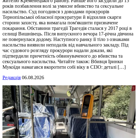
жителю Кременецького району. Раніше його засудили до 15
років позбавлення волі за умисне вбивство та сексуальне
насильство. Суд погодився з доводами прокурорів
Тернопільської обласної прокуратури й відхилив скарги
сторони захисту, яка вимагала пом'якшити призначене
покарання. Обставини трагедії Трагедія сталася у 2017 році в
селищі Вишнівець. Після випускного вечора 17-річна дівчина
не повернулася додому. Наступного ранку її тіло з ознаками
насильства виявили неподалік від навчального закладу. Під
час судового розгляду прокурори надали докази, які
підтвердили причетність обвинуваченого до вбивства та
сексуального насильства. Читайте також: Вбивця Іринки
Мукоїди намагався вкоротити собі віку в СІЗО: деталі […]
Редакція
06.08.2026