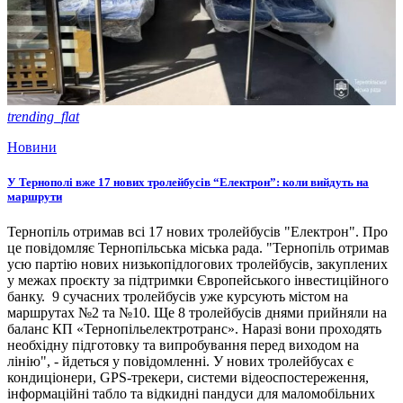
trending_flat
Новини
У Тернополі вже 17 нових тролейбусів “Електрон”: коли вийдуть на
маршрути
Тернопіль отримав всі 17 нових тролейбусів "Електрон". Про
це повідомляє Тернопільська міська рада. "Тернопіль отримав
усю партію нових низькопідлогових тролейбусів, закуплених
у межах проєкту за підтримки Європейського інвестиційного
банку. 9 сучасних тролейбусів уже курсують містом на
маршрутах №2 та №10. Ще 8 тролейбусів днями прийняли на
баланс КП «Тернопільелектротранс». Наразі вони проходять
необхідну підготовку та випробування перед виходом на
лінію", - йдеться у повідомленні. У нових тролейбусах є
кондиціонери, GPS-трекери, системи відеоспостереження,
інформаційні табло та відкидні пандуси для маломобільних