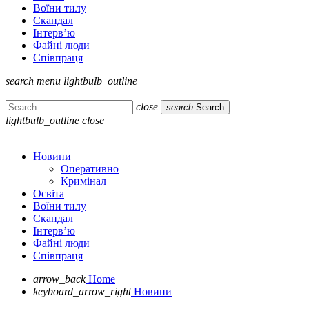
Воїни тилу
Скандал
Інтерв’ю
Файні люди
Співпраця
search
menu
lightbulb_outline
close
search
Search
lightbulb_outline
close
Новини
Оперативно
Кримінал
Освіта
Воїни тилу
Скандал
Інтерв’ю
Файні люди
Співпраця
arrow_back
Home
keyboard_arrow_right
Новини