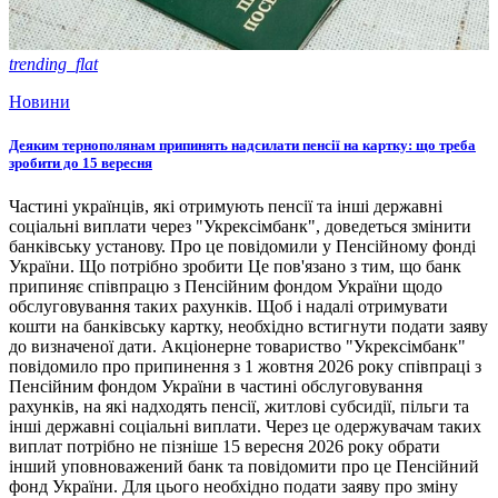
trending_flat
Новини
Деяким тернополянам припинять надсилати пенсії на картку: що треба
зробити до 15 вересня
Частині українців, які отримують пенсії та інші державні
соціальні виплати через "Укрексімбанк", доведеться змінити
банківську установу. Про це повідомили у Пенсійному фонді
України. Що потрібно зробити Це пов'язано з тим, що банк
припиняє співпрацю з Пенсійним фондом України щодо
обслуговування таких рахунків. Щоб і надалі отримувати
кошти на банківську картку, необхідно встигнути подати заяву
до визначеної дати. Акціонерне товариство "Укрексімбанк"
повідомило про припинення з 1 жовтня 2026 року співпраці з
Пенсійним фондом України в частині обслуговування
рахунків, на які надходять пенсії, житлові субсидії, пільги та
інші державні соціальні виплати. Через це одержувачам таких
виплат потрібно не пізніше 15 вересня 2026 року обрати
інший уповноважений банк та повідомити про це Пенсійний
фонд України. Для цього необхідно подати заяву про зміну