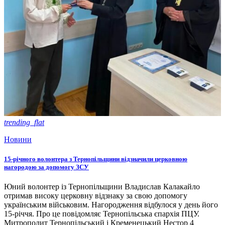
trending_flat
Новини
15-річного волонтера з Тернопільщини відзначили церковною
нагородою за допомогу ЗСУ
Юний волонтер із Тернопільщини Владислав Калакайло
отримав високу церковну відзнаку за свою допомогу
українським військовим. Нагородження відбулося у день його
15-річчя. Про це повідомляє Тернопільська єпархія ПЦУ.
Митрополит Тернопільський і Кременецький Нестор 4