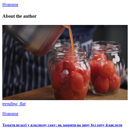
Новини
About the author
trending_flat
Новини
Томати пелаті у власному соку: як закрити на зиму без оцту й кислоти