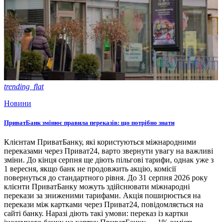
trending_flat
Новини
ПриватБанк змінює правила переказів: що потрібно знати
Клієнтам ПриватБанку, які користуються міжнародними
переказами через Приват24, варто звернути увагу на важливі
зміни. До кінця серпня ще діють пільгові тарифи, однак уже з
1 вересня, якщо банк не продовжить акцію, комісії
повернуться до стандартного рівня. До 31 серпня 2026 року
клієнти ПриватБанку можуть здійснювати міжнародні
перекази за зниженими тарифами. Акція поширюється на
перекази між картками через Приват24, повідомляється на
сайті банку. Наразі діють такі умови: переказ із картки