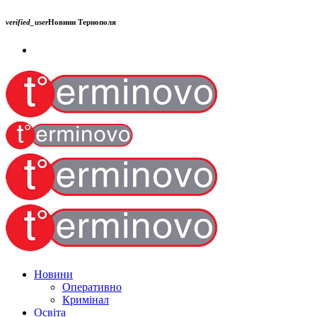
verified_user
Новини Тернополя
Новини
Оперативно
Кримінал
Освіта