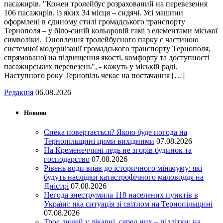
пасажирів. "Кожен тролейбус розрахований на перевезення
106 пасажирів, із яких 34 місця – сидячі. Усі машини
оформлені в єдиному стилі громадського транспорту
Тернополя – у біло-синій кольоровій гамі з елементами міської
символіки. Оновлення тролейбусного парку є частиною
системної модернізації громадського транспорту Тернополя,
спрямованої на підвищення якості, комфорту та доступності
пасажирських перевезень", - кажуть у міській раді.
Наступного року Тернопіль чекає на постачання […]
Редакція
06.08.2026
Новини
Спека повертається? Якою буде погода на
Тернопільщині цими вихідними
07.08.2026
На Кременеччині ледь не згорів будинок та
господарство
07.08.2026
Рівень води впав до історичного мінімуму: які
будуть наслідки катастрофічного маловоддя на
Дністрі
07.08.2026
Негода знеструмила 118 населених пунктів в
Україні: яка ситуація зі світлом на Тернопільщині
07.08.2026
Троє людей у лікарні, серед них – підлітки: на