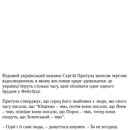
Відомий український шоумен Сергій Притула записав чергове
відеозвернення, в якому висловив щире здивування: де
українці беруть стільки часу, щоб обливати одне одного
брудом у Фейсбуці.
Притула стверджує, що серед його знайомих є люди, які свого
часу писали, що “Ющенко – чмо, потім вони писали, що Янек
– чмо, пізніше вони писали, що Порох – чмо, тепер вони
пишуть, що Зеленський – чмо”.
– Одні і ті самі люди, – дивується шоумен. – Їм не вгодиш.