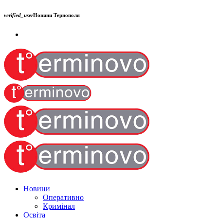
verified_user
Новини Тернополя
Новини
Оперативно
Кримінал
Освіта