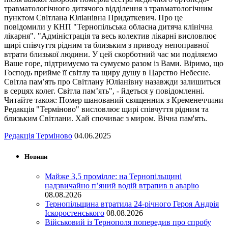
травматологічного дитячого відділення з травматологічним
пунктом Світлана Юліанівна Придаткевич. Про це
повідомили у КНП "Тернопільська обласна дитяча клінічна
лікарня". "Адміністрація та весь колектив лікарні висловлює
щирі співчуття рідним та близьким з приводу непоправної
втрати близької людини. У цей скорботний час ми поділяємо
Ваше горе, підтримуємо та сумуємо разом із Вами. Віримо, що
Господь прийме її світлу та щиру душу в Царство Небесне.
Світла пам’ять про Світлану Юліанівну назавжди залишиться
в серцях колег. Світла пам’ять", - йдеться у повідомленні.
Читайте також: Помер шанований священник з Кременеччини
Редакція "Терміново" висловлює щирі співчуття рідним та
близьким Світлани. Хай спочиває з миром. Вічна пам'ять.
Редакція Терміново
04.06.2025
Новини
Майже 3,5 промілле: на Тернопільщині
надзвичайно п’яний водій втрапив в аварію
08.08.2026
Тернопільщина втратила 24-річного Героя Андрія
Іскоростенського
08.08.2026
Військовий із Тернополя попередив про спробу