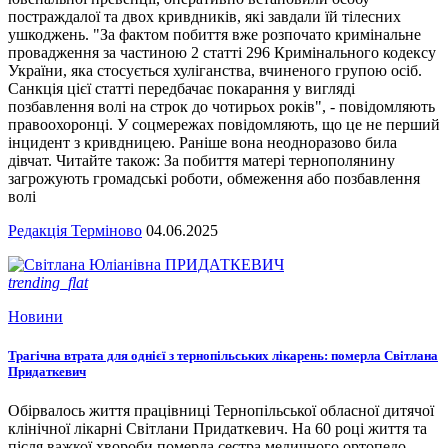
постраждалої та двох кривдників, які завдали їй тілесних
ушкоджень. "За фактом побиття вже розпочато кримінальне
провадження за частиною 2 статті 296 Кримінального кодексу
України, яка стосується хуліганства, вчиненого групою осіб.
Санкція цієї статті передбачає покарання у вигляді
позбавлення волі на строк до чотирьох років", - повідомляють
правоохоронці. У соцмережах повідомляють, що це не перший
інцидент з кривдницею. Раніше вона неодноразово била
дівчат. Читайте також: За побиття матері тернополянину
загрожують громадські роботи, обмеження або позбавлення
волі
Редакція Терміново
04.06.2025
trending_flat
Новини
Трагічна втрата для однієї з тернопільських лікарень: померла Світлана
Придаткевич
Обірвалось життя працівниці Тернопільської обласної дитячої
клінічної лікарні Світлани Придаткевич. На 60 році життя та
після важкої хвороби померла сестра медичного ортопедо-