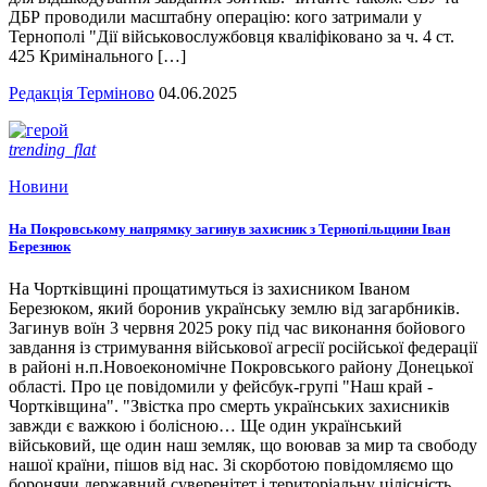
ДБР проводили масштабну операцію: кого затримали у
Тернополі "Дії військовослужбовця кваліфіковано за ч. 4 ст.
425 Кримінального […]
Редакція Терміново
04.06.2025
trending_flat
Новини
На Покровському напрямку загинув захисник з Тернопільщини Іван
Березнюк
На Чортківщині прощатимуться із захисником Іваном
Березюком, який боронив українську землю від загарбників.
Загинув воїн 3 червня 2025 року під час виконання бойового
завдання із стримування військової агресії російської федерації
в районі н.п.Новоекономічне Покровського району Донецької
області. Про це повідомили у фейсбук-групі "Наш край -
Чортківщина". "Звістка про смерть українських захисників
завжди є важкою і болісною… Ще один український
військовий, ще один наш земляк, що воював за мир та свободу
нашої країни, пішов від нас. Зі скорботою повідомляємо що
боронячи державний суверенітет і територіальну цілісність