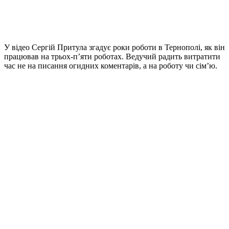
У відео Сергій Притула згадує роки роботи в Тернополі, як він
працював на трьох-п’яти роботах. Ведучий радить витратити
час не на писання огидних коментарів, а на роботу чи сім’ю.