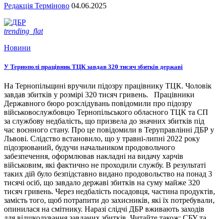
Редакція Терміново
04.06.2025
trending_flat
Новини
У Тернополі працівник ТЦК завдав 320 тисяч збитків державі
На Тернопільщині вручили підозру працівнику ТЦК. Чоловік
завдав збитків у розмірі 320 тисяч гривень. Працівники
Державного бюро розслідувань повідомили про підозру
військовослужбовцю Тернопільського обласного ТЦК та СП
за службову недбалість, що призвела до значних збитків під
час воєнного стану. Про це повідомили в Теруправлінні ДБР у
Львові. Слідство встановило, що у травні-липні 2022 року
підозрюваний, будучи начальником продовольчого
забезпечення, оформлював накладні на видачу харчів
військовим, які фактично не проходили службу. В результаті
таких дій було безпідставно видано продовольство на понад 3
тисячі осіб, що завдало державі збитків на суму майже 320
тисяч гривень. Через недбалість посадовця, частина продуктів,
замість того, щоб потрапити до захисників, які їх потребували,
опинилася на смітнику. Наразі слідчі ДБР вживають заходів
для відшкодування завданих збитків. Читайте також: СБУ та