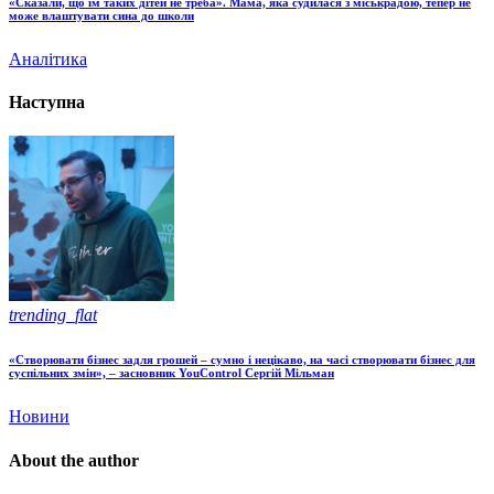
«Сказали, що їм таких дітей не треба». Мама, яка судилася з міськрадою, тепер не
може влаштувати сина до школи
Аналітика
Наступна
trending_flat
«Створювати бізнес задля грошей – сумно і нецікаво, на часі створювати бізнес для
суспільних змін», – засновник YouControl Сергій Мільман
Новини
About the author