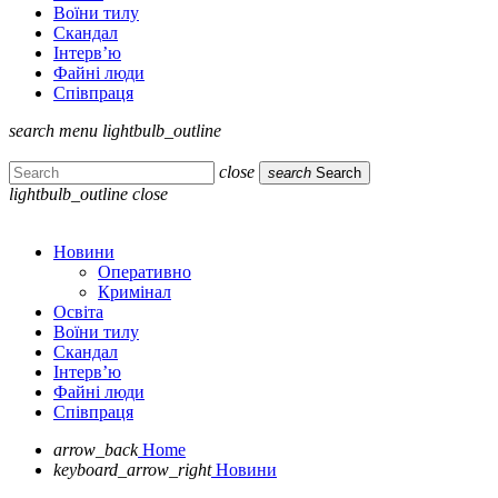
Воїни тилу
Скандал
Інтерв’ю
Файні люди
Співпраця
search
menu
lightbulb_outline
close
search
Search
lightbulb_outline
close
Новини
Оперативно
Кримінал
Освіта
Воїни тилу
Скандал
Інтерв’ю
Файні люди
Співпраця
arrow_back
Home
keyboard_arrow_right
Новини