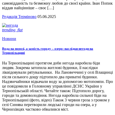
самовідданість та безмежну любов до своєї країни. Іван Попик
віддав найцінніше – своє […]
Редакція Терміново
05.06.2025
trending_flat
Новини
Вода на порозі, а замість городу – озеро: наслідки негоди на
Тернопільщині
На Тернопільщині протягом доби негода наробила біди
людям. Зокрема затопила житлові будинки, її наслідки
ліквідовували рятувальники. На Лановеччині у селі Влащинці
після сильного дощу підтопило два приватні будинки.
Надзвичайники відкачали воду за допомогою мотопомпи. Про
це повідомили в Головному управлінні ДСНС України у
Тернопільській області. Читайте також: Підтопило дорогу,
городи та домоволодіння. Негода наробила сильної біди на
Тернопільщині (фото, відео) Також 3 червня гроза з громом у
селі Синява перетворили людські городи на озера, а у
Чернихівцях частково обвалився міст.