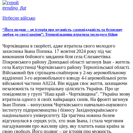
trending_flat
Небесне військо
“Його подвиг – це історія про мужність, самовідданість та безмежну
любов до своєї країни”: Тернопільщина втратила молодого бійця
Чортківщина в скорботі, адже втратила свого молодого
захисника Івана Попика. 17 жовтня 2024 року під час
виконання бойового завдання біля села Єлизаветівка
Покровського району Донецької області загинув Іван - житель
села Капустинці Чортківського району Тернопільської області.
Військовий був стрільцем-снайпером у 2-му аеромобільному
відділенні 3-го аеромобільного взводу 4-ї аеромобільної роти
військової частини А0224. Він віддав своє життя, захищаючи
незалежність та територіальну цілісність України. Про це
повідомили у групі "Наш край - Чортківщина". "Україна знову
втратила одного зі своїх найкращих синів. На фронті загинув
Іван Попик – випускник Чортківського навчально-наукового
інституту підприємництва і бізнесу Західноукраїнського
національного університету. Ця трагічна новина болем
відгукнулася в серцях усіх, хто знав Івана, і стала черговим
нагадуванням про жахливу ціну, яку платить наша країна за
свою свободу. Його подвиг – це історія про мужність,