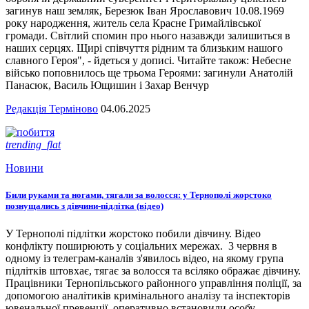
загинув наш земляк, Березюк Іван Ярославович 10.08.1969
року народження, житель села Красне Гримайлівської
громади. Світлий спомин про нього назавжди залишиться в
наших серцях. Щирі співчуття рідним та близьким нашого
славного Героя", - йдеться у дописі. Читайте також: Небесне
військо поповнилось ще трьома Героями: загинули Анатолій
Панасюк, Василь Ющишин і Захар Венчур
Редакція Терміново
04.06.2025
trending_flat
Новини
Били руками та ногами, тягали за волосся: у Тернополі жорстоко
познущались з дівчини-підлітка (відео)
У Тернополі підлітки жорстоко побили дівчину. Відео
конфлікту поширюють у соціальних мережах. 3 червня в
одному із телеграм-каналів з'явилось відео, на якому група
підлітків штовхає, тягає за волосся та всіляко ображає дівчину.
Працівники Тернопільського районного управління поліції, за
допомогою аналітиків кримінального аналізу та інспекторів
ювенальної превенції, оперативно встановили особу