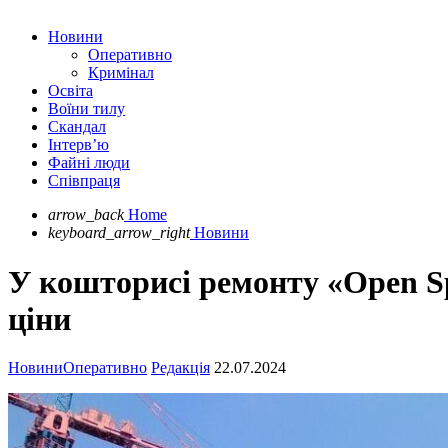
Новини
Оперативно
Кримінал
Освіта
Воїни тилу
Скандал
Інтерв’ю
Файні люди
Співпраця
arrow_back
Home
keyboard_arrow_right
Новини
У кошторисі ремонту «Open Sp
ціни
Новини
Оперативно
Редакція
22.07.2024