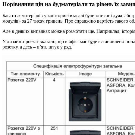
Порівняння цін на будматеріали та рівень їх зави
Багато ж матеріалів у кошторисі взагалі були описані дуже аб
модулів» за 27 тисяч гривень. Про справжню вартість такого о
Але в деяких випадках можна розмотати ще. Наприклад, історія
У дизайн-проекті вказано, що в офісі має буде встановлено пон
розетку, а десь – п’ять штук у ряд.