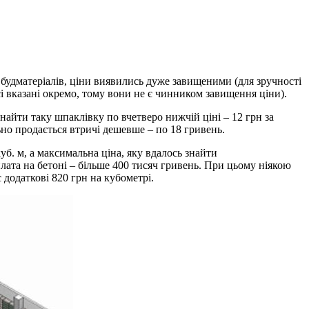
 будматеріалів, ціни виявились дуже завищеними (для зручності
сі вказані окремо, тому вони не є чинником завищення ціни).
найти таку шпаклівку по вчетверо нижчій ціні – 12 грн за
но продається втричі дешевше – по 18 гривень.
уб. м, а максимальна ціна, яку вдалось знайти
плата на бетоні – більше 400 тисяч гривень. При цьому ніякою
 додаткові 820 грн на кубометрі.