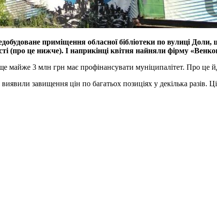
обудоване приміщення обласної бібліотеки по вулиці Доли, 
ті (про це нижче). І наприкінці квітня найняли фірму «Венко
е майже 3 млн грн має профінансувати муніципалітет. Про це йд
виявили завищення цін по багатьох позиціях у декілька разів. Ц