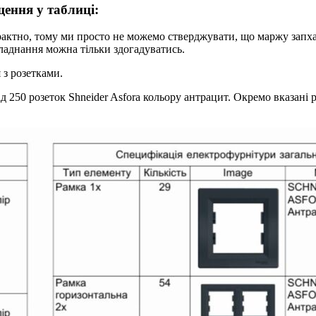
щення у таблиці:
страктно, тому ми просто не можемо стверджувати, що маржу запха
бладнання можна тільки здогадуватись.
 з розетками.
ад 250 розеток Shneider Asfora кольору антрацит. Окремо вказані