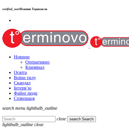
verified_user
Новини Тернополя
Новини
Оперативно
Кримінал
Освіта
Воїни тилу
Скандал
Інтерв’ю
Файні люди
Співпраця
search
menu
lightbulb_outline
close
search
Search
lightbulb_outline
close