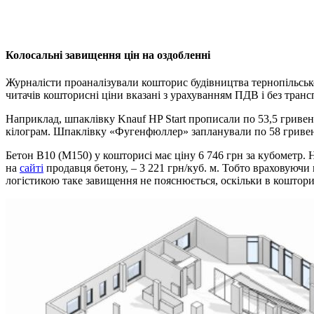
Колосальні завищення цін на оздобленні
Журналісти проаналізували кошторис будівництва тернопільсько
читачів кошторисні ціни вказані з урахуванням ПДВ і без транс
Наприклад, шпаклівку Knauf HP Stаrt прописали по 53,5 гривень
кілограм. Шпаклівку «Фугенфюллер» запланували по
58 гриве
Бетон В10 (М150) у кошторисі має ціну 6 746 грн за кубометр. 
на
сайті
продавця бетону, – 3 221 грн/куб. м. Тобто враховуючи 
логістикою таке завищення не пояснюється, оскільки в кошторис