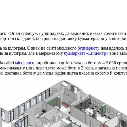
го «Опен спейсу», і у випадках, де замовник вказав точні назви
портної складової, бо гроші на доставку будматеріалів у коштори
 за кілограм. Однак на сайті місцевого
будмаркету
нам вдалось з
нь за кілограм, але в мережевому
будмаркеті «Епіцентр»
вона віль
На сайті
місцевого
виробника вартість такого бетону – 2 836 грн/к
максимальну ціну переплата може бути в 2 рази, а загальна пере
і доставка бетону до місця будівництва вказана окремо й коштує