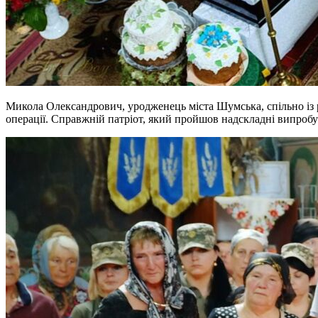
Микола Олександрович, уродженець міста Шумська, спільно із 
операції. Справжній патріот, який пройшов надскладні випробув