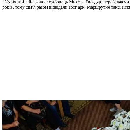
“32-річний військовослужбовець Микола Гвоздяр, перебуваючи 
років, тому сім’я разом відвідали зоопарк. Маршрутне таксі зіт