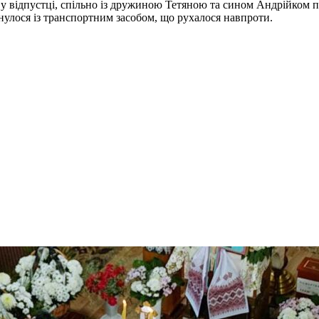
у відпустці, спільно із дружиною Тетяною та сином Андрійком п
кнулося із транспортним засобом, що рухалося навпроти.