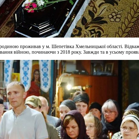
родиною проживав у м. Шепетівка Хмельницької області. Відважн
ання війною, починаючи з 2018 року. Завжди та в усьому проявляв