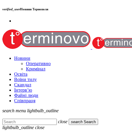
verified_user
Новини Тернополя
Новини
Оперативно
Кримінал
Освіта
Воїни тилу
Скандал
Інтерв’ю
Файні люди
Співпраця
search
menu
lightbulb_outline
close
search
Search
lightbulb_outline
close