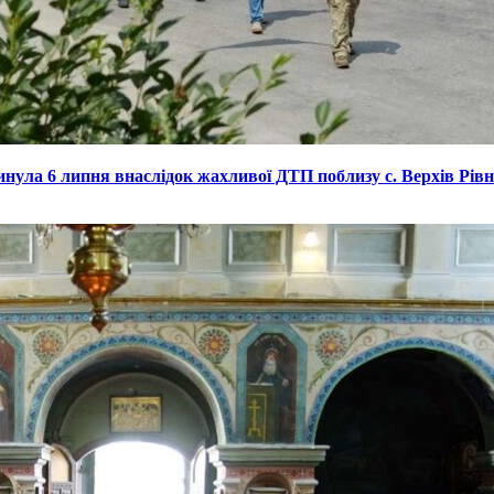
инула 6 липня внаслідок жахливої ДТП поблизу с. Верхів Рівн