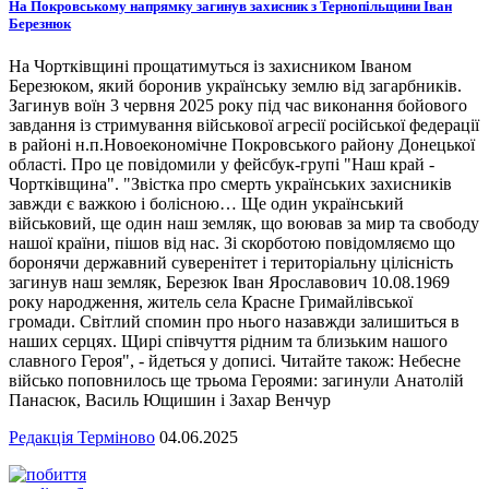
На Покровському напрямку загинув захисник з Тернопільщини Іван
Березнюк
На Чортківщині прощатимуться із захисником Іваном
Березюком, який боронив українську землю від загарбників.
Загинув воїн 3 червня 2025 року під час виконання бойового
завдання із стримування військової агресії російської федерації
в районі н.п.Новоекономічне Покровського району Донецької
області. Про це повідомили у фейсбук-групі "Наш край -
Чортківщина". "Звістка про смерть українських захисників
завжди є важкою і болісною… Ще один український
військовий, ще один наш земляк, що воював за мир та свободу
нашої країни, пішов від нас. Зі скорботою повідомляємо що
боронячи державний суверенітет і територіальну цілісність
загинув наш земляк, Березюк Іван Ярославович 10.08.1969
року народження, житель села Красне Гримайлівської
громади. Світлий спомин про нього назавжди залишиться в
наших серцях. Щирі співчуття рідним та близьким нашого
славного Героя", - йдеться у дописі. Читайте також: Небесне
військо поповнилось ще трьома Героями: загинули Анатолій
Панасюк, Василь Ющишин і Захар Венчур
Редакція Терміново
04.06.2025