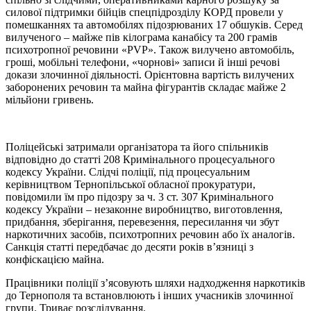
силової підтримки бійців спецпідрозділу КОРД провели у
помешканнях та автомобілях підозрюваних 17 обшуків. Серед
вилученого – майже пів кілограма канабісу та 200 грамів
психотропної речовини «PVP». Також вилучено автомобіль,
гроші, мобільні телефони, «чорнові» записи й інші речові
докази злочинної діяльності. Орієнтовна вартість вилучених
заборонених речовин та майна фігурантів складає майже 2
мільйони гривень.
Поліцейські затримали організатора та його спільників
відповідно до статті 208 Кримінального процесуального
кодексу України. Слідчі поліції, під процесуальним
керівництвом Тернопільської обласної прокуратури,
повідомили їм про підозру за ч. 3 ст. 307 Кримінального
кодексу України – незаконне виробництво, виготовлення,
придбання, зберігання, перевезення, пересилання чи збут
наркотичних засобів, психотропних речовин або їх аналогів.
Санкція статті передбачає до десяти років в’язниці з
конфіскацією майна.
Працівники поліції з’ясовують шляхи надходження наркотиків
до Тернополя та встановлюють і інших учасників злочинної
групи. Триває розслідування.