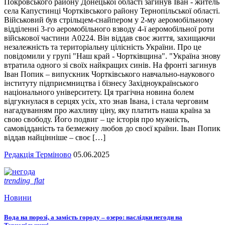
Покровського району Донецької області загинув Іван - житель
села Капустинці Чортківського району Тернопільської області.
Військовий був стрільцем-снайпером у 2-му аеромобільному
відділенні 3-го аеромобільного взводу 4-ї аеромобільної роти
військової частини А0224. Він віддав своє життя, захищаючи
незалежність та територіальну цілісність України. Про це
повідомили у групі "Наш край - Чортківщина". "Україна знову
втратила одного зі своїх найкращих синів. На фронті загинув
Іван Попик – випускник Чортківського навчально-наукового
інституту підприємництва і бізнесу Західноукраїнського
національного університету. Ця трагічна новина болем
відгукнулася в серцях усіх, хто знав Івана, і стала черговим
нагадуванням про жахливу ціну, яку платить наша країна за
свою свободу. Його подвиг – це історія про мужність,
самовідданість та безмежну любов до своєї країни. Іван Попик
віддав найцінніше – своє […]
Редакція Терміново
05.06.2025
trending_flat
Новини
Вода на порозі, а замість городу – озеро: наслідки негоди на