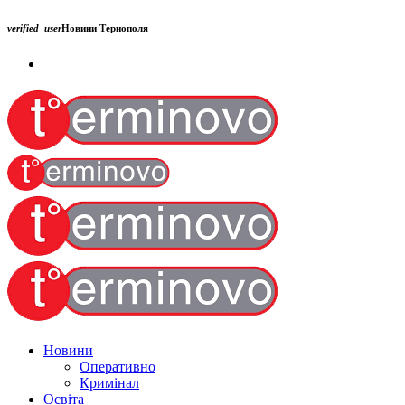
verified_user
Новини Тернополя
Новини
Оперативно
Кримінал
Освіта