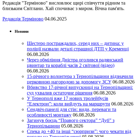
Редакція "Терміново" висловлює щирі співчуття рідним та
близьким Світлани. Хай спочиває з миром. Вічна пам'ять.
Редакція Терміново
04.06.2025
Новини
Шестеро постраждалих, серед них – дитина: у
поліції назвали деталі страшної ДТП у Кременці
06.08.2026
Через обміління Дністра оголився радянський
цвинтар та кораблі часів 2 світової (відео)
06.08.2026
15-річного волонтера з Тернопільщини відзначили
церковною нагородою за допомогу ЗСУ
06.08.2026
Вбивство 17-річної випускниці на Тернопільщині:
суд ухвалив остаточне рішення
06.08.2026
У Тернополі вже 17 нових тролейбусів
“Електрон”: коли вийдуть на маршрути
06.08.2026
Сендвіч-панелі для стін: види, переваги та
особливості монтажу
06.08.2026
Загинув боєць “Правого сектора” “Дуб” з
Тернопільщини
05.08.2026
Спека до +40 та інші “сюрпризи”: чого чекати від
погоди на Тернопільщині
05.08.2026