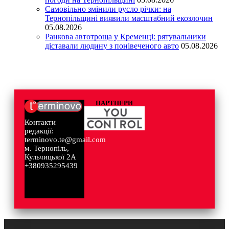
Самовільно змінили русло річки: на
Тернопільщині виявили масштабний екозлочин
05.08.2026
Ранкова автотроща у Кременці: рятувальники
діставали людину з понівеченого авто
05.08.2026
ПАРТНЕРИ
Контакти
редакції:
terminovo.te@gmail.com
м. Тернопіль,
Кульчицької 2А
+380935295439