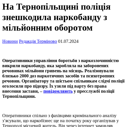
На Тернопільщині поліція
знешкодила наркобанду з
мільйонним оборотом
Новини
Редакція Терміново
01.07.2024
Оперативники управління боротьби з наркозлочинністю
викрили наркобанду, яка заробляла на заборонених
речовинах мільйони гривень на місяць. Реалізовували
близько 2000 доз наркотичних засобів та психотропних
речовин. Організатору та шістьом спільникам слідчі поліції
оголосили про підозру. Їх узяли під варту без права
внесення застави, –
повідомляють
у пресслужбі поліції
Тернопільщини.
Оперативники спільно з фахівцями кримінального аналізу
з’ясували, що наркобізнес ще на початку року організував у
Тернополі місцевий житель. Він через інтернет замовляв