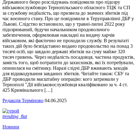
Державного бюро розслідувань повідомили про підозру
військовослужбовцю Тернопільського обласного ТЦК та СП
за службову недбалість, що призвела до значних збитків під
час воєнного стану. Про це повідомили в Теруправлінні ДБР у
Львові. Слідство встановило, що у травні-липні 2022 року
підозрюваний, будучи начальником продовольчого
забезпечення, оформлював накладні на видачу харчів
військовим, які фактично не проходили службу. В результаті
таких дій було безпідставно видано продовольство на понад 3
тисячі осіб, що завдало державі збитків на суму майже 320
тисяч гривень. Через недбалість посадовця, частина продуктів,
замість того, щоб потрапити до захисників, які їх потребували,
опинилася на смітнику. Наразі слідчі ДБР вживають заходів
для відшкодування завданих збитків. Читайте також: СБУ та
ДБР проводили масштабну операцію: кого затримали у
Тернополі "Дії військовослужбовця кваліфіковано за ч. 4 ст.
425 Кримінального […]
Редакція Терміново
04.06.2025
trending_flat
Новини