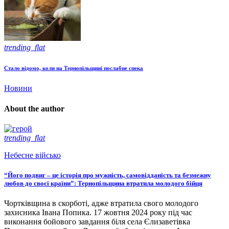
trending_flat
Стало відомо, коли на Тернопільщині послабне спека
Новини
About the author
trending_flat
Небесне військо
“Його подвиг – це історія про мужність, самовідданість та безмежну
любов до своєї країни”: Тернопільщина втратила молодого бійця
Чортківщина в скорботі, адже втратила свого молодого
захисника Івана Попика. 17 жовтня 2024 року під час
виконання бойового завдання біля села Єлизаветівка