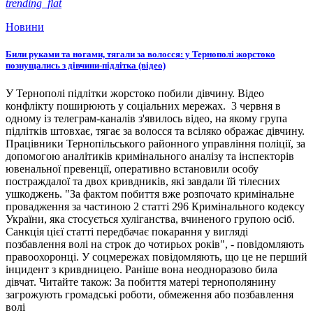
trending_flat
Новини
Били руками та ногами, тягали за волосся: у Тернополі жорстоко
познущались з дівчини-підлітка (відео)
У Тернополі підлітки жорстоко побили дівчину. Відео
конфлікту поширюють у соціальних мережах. 3 червня в
одному із телеграм-каналів з'явилось відео, на якому група
підлітків штовхає, тягає за волосся та всіляко ображає дівчину.
Працівники Тернопільського районного управління поліції, за
допомогою аналітиків кримінального аналізу та інспекторів
ювенальної превенції, оперативно встановили особу
постраждалої та двох кривдників, які завдали їй тілесних
ушкоджень. "За фактом побиття вже розпочато кримінальне
провадження за частиною 2 статті 296 Кримінального кодексу
України, яка стосується хуліганства, вчиненого групою осіб.
Санкція цієї статті передбачає покарання у вигляді
позбавлення волі на строк до чотирьох років", - повідомляють
правоохоронці. У соцмережах повідомляють, що це не перший
інцидент з кривдницею. Раніше вона неодноразово била
дівчат. Читайте також: За побиття матері тернополянину
загрожують громадські роботи, обмеження або позбавлення
волі