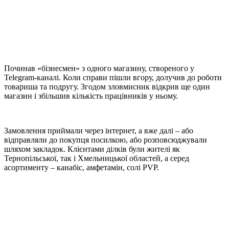
Починав «бізнесмен» з одного магазину, створеного у
Telegram-каналі. Коли справи пішли вгору, долучив до роботи
товариша та подругу. Згодом зловмисник відкрив ще один
магазин і збільшив кількість працівників у ньому.
Замовлення приймали через інтернет, а вже далі – або
відправляли до покупця посилкою, або розповсюджували
шляхом закладок. Клієнтами ділків були жителі як
Тернопільської, так і Хмельницької областей, а серед
асортименту – канабіс, амфетамін, солі PVP.