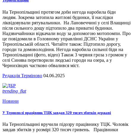
Тернопільщині
На Тернопільщині протягом доби негода наробила біди
людям. Зокрема затопила житлові будинки, її наслідки
ліквідовували рятувальники. На Лановеччині у селі Влащинці
після сильного дощу підтопило два приватні будинки.
Надзвичайники відкачали воду за допомогою мотопомпи. Про
це повідомили в Головному управлінні ДСНС України у
Тернопільській області. Читайте також: Підтопило дорогу,
городи та домоволодіння. Негода наробила сильної біди на
Тернопільщині (фото, відео) Також 3 червня гроза з громом у
селі Синява перетворили людські городи на озера, а у
Чернихівцях частково обвалився міст.
Редакція Терміново
04.06.2025
trending_flat
Новини
У Тернополі працівник ТЦК завдав 320 тисяч збитків державі
На Тернопільщині вручили підозру працівнику ТЦК. Чоловік
завдав збитків у розмірі 320 тисяч гривень. Працівники