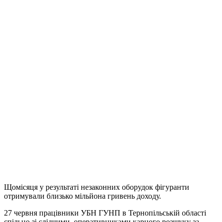
Щомісяця у результаті незаконних оборудок фігуранти
отримували близько мільйона гривень доходу.
27 червня працівники УБН ГУНП в Тернопільській області
спільно зі слідчими, оперативниками карного розшуку за