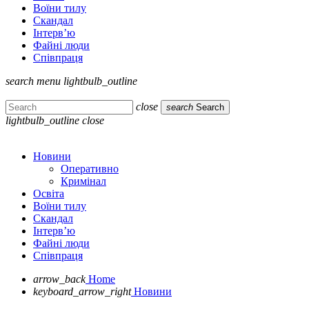
Воїни тилу
Скандал
Інтерв’ю
Файні люди
Співпраця
search
menu
lightbulb_outline
close
search
Search
lightbulb_outline
close
Новини
Оперативно
Кримінал
Освіта
Воїни тилу
Скандал
Інтерв’ю
Файні люди
Співпраця
arrow_back
Home
keyboard_arrow_right
Новини