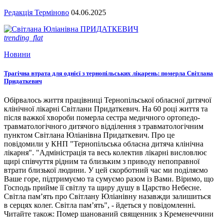
Редакція Терміново
04.06.2025
trending_flat
Новини
Трагічна втрата для однієї з тернопільських лікарень: померла Світлана
Придаткевич
Обірвалось життя працівниці Тернопільської обласної дитячої
клінічної лікарні Світлани Придаткевич. На 60 році життя та
після важкої хвороби померла сестра медичного ортопедо-
травматологічного дитячого відділення з травматологічним
пунктом Світлана Юліанівна Придаткевич. Про це
повідомили у КНП "Тернопільська обласна дитяча клінічна
лікарня". "Адміністрація та весь колектив лікарні висловлює
щирі співчуття рідним та близьким з приводу непоправної
втрати близької людини. У цей скорботний час ми поділяємо
Ваше горе, підтримуємо та сумуємо разом із Вами. Віримо, що
Господь прийме її світлу та щиру душу в Царство Небесне.
Світла пам’ять про Світлану Юліанівну назавжди залишиться
в серцях колег. Світла пам’ять", - йдеться у повідомленні.
Читайте також: Помер шанований священник з Кременеччини