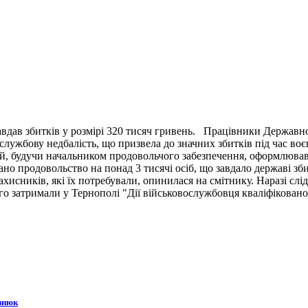
вдав збитків у розмірі 320 тисяч гривень. Працівники Державн
ужбову недбалість, що призвела до значних збитків під час воє
й, будучи начальником продовольчого забезпечення, оформлював 
ано продовольство на понад 3 тисячі осіб, що завдало державі зб
ахисників, які їх потребували, опинилася на смітнику. Наразі сл
 затримали у Тернополі "Дії військовослужбовця кваліфіковано 
знюк