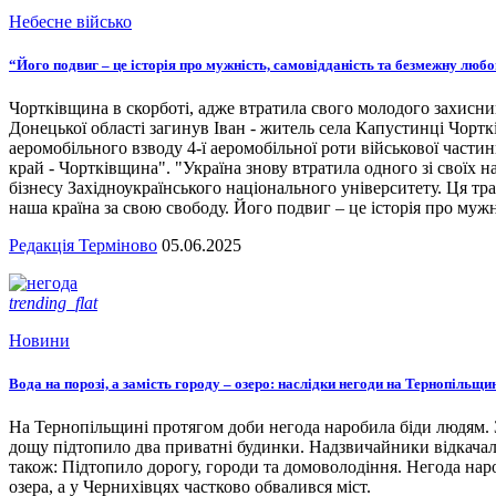
Небесне військо
“Його подвиг – це історія про мужність, самовідданість та безмежну люб
Чортківщина в скорботі, адже втратила свого молодого захисни
Донецької області загинув Іван - житель села Капустинці Чортк
аеромобільного взводу 4-ї аеромобільної роти військової части
край - Чортківщина". "Україна знову втратила одного зі своїх
бізнесу Західноукраїнського національного університету. Ця тра
наша країна за свою свободу. Його подвиг – це історія про мужн
Редакція Терміново
05.06.2025
trending_flat
Новини
Вода на порозі, а замість городу – озеро: наслідки негоди на Тернопільщи
На Тернопільщині протягом доби негода наробила біди людям. З
дощу підтопило два приватні будинки. Надзвичайники відкача
також: Підтопило дорогу, городи та домоволодіння. Негода наро
озера, а у Чернихівцях частково обвалився міст.