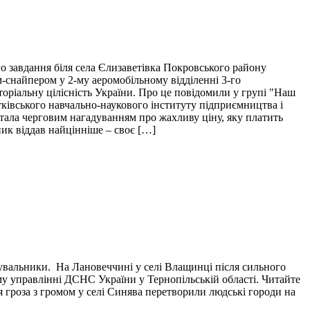
о завдання біля села Єлизаветівка Покровського району
м-снайпером у 2-му аеромобільному відділенні 3-го
торіальну цілісність України. Про це повідомили у групі "Наш
тківського навчально-наукового інституту підприємництва і
і стала черговим нагадуванням про жахливу ціну, яку платить
пик віддав найцінніше – своє […]
тувальники. На Лановеччині у селі Влащинці після сильного
у управлінні ДСНС України у Тернопільській області. Читайте
я гроза з громом у селі Синява перетворили людські городи на