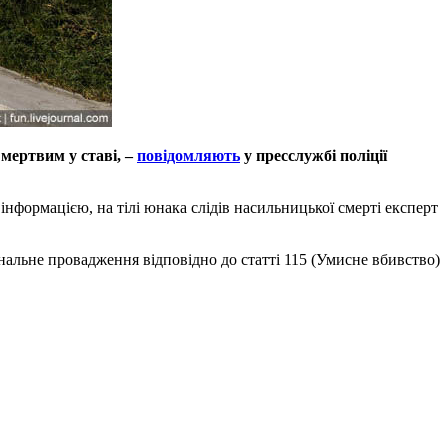
мертвим у ставі, –
повідомляють
у пресслужбі поліції
нформацією, на тілі юнака слідів насильницької смерті експерт
інальне провадження відповідно до статті 115 (Умисне вбивство)