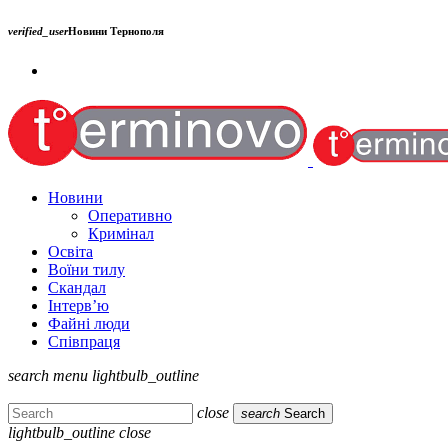
verified_user
Новини Тернополя
Новини
Оперативно
Кримінал
Освіта
Воїни тилу
Скандал
Інтерв’ю
Файні люди
Співпраця
search
menu
lightbulb_outline
close
search
Search
lightbulb_outline
close