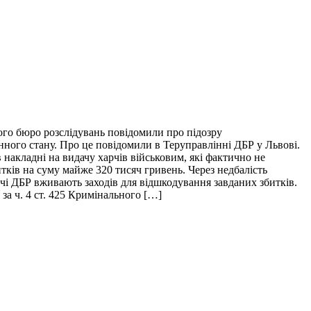
ого бюро розслідувань повідомили про підозру
нного стану. Про це повідомили в Теруправлінні ДБР у Львові.
накладні на видачу харчів військовим, які фактично не
итків на суму майже 320 тисяч гривень. Через недбалість
ідчі ДБР вживають заходів для відшкодування завданих збитків.
за ч. 4 ст. 425 Кримінального […]