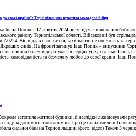
ов до своєї країни”: Тернопільщина втратила молодого бійця
ка Івана Попика. 17 жовтня 2024 року під час виконання бойовог
івського району Тернопільської області. Військовий був стрільце
ни А0224. Він віддав своє життя, захищаючи незалежність та тери
 найкращих синів. На фронті загинув Іван Попик – випускник Чор
гічна новина болем відгукнулася в серцях усіх, хто знав Івана, 
ість, самовідданість та безмежну любов до своєї країни. Іван По
ні
окрема затопила житлові будинки, її наслідки ліквідовували ря
ли воду за допомогою мотопомпи. Про це повідомили в Головном
била сильної біди на Тернопільщині (фото, відео) Також 3 червн