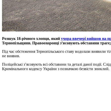
Розшук 18-річного хлопця, який
учора ввечері вийшов на пр
Тернопільщини. Правоохоронці з’ясовують обставини трагеді
Під час обстеження Тернопільського ставу водолази виявили ті
не виявив.
Поліцейські з’ясовують всі обставини та деталі даної події. С
Кримінального кодексу України з позначкою безвісти зниклий.