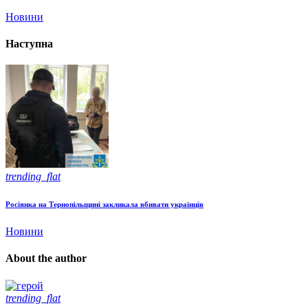
Новини
Наступна
trending_flat
Росіянка на Тернопільщині закликала вбивати українців
Новини
About the author
trending_flat