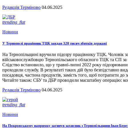
Редакція Терміново
04.06.2025
trending_flat
Новини
У Тернополі працівник ТЦК завдав 320 тисяч збитків державі
На Тернопільщині вручили підозру працівнику ТЦК. Чоловік за
військовослужбовцю Тернопільського обласного ТЦК та СП за сл
Слідство встановило, що у травні-липні 2022 року підозрювани
проходили службу. В результаті таких дій було безпідставно вид
посадовця, частина продуктів, замість того, щоб потрапити до з
Читайте також: СБУ та ДБР проводили масштабну операцію: кого
Редакція Терміново
04.06.2025
trending_flat
Новини
На Покровському напрямку загинув захисник з Тернопільщини Іван Бере