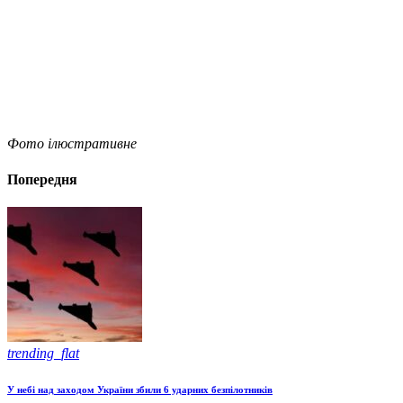
Фото ілюстративне
Попередня
trending_flat
У небі над заходом України збили 6 ударних безпілотників