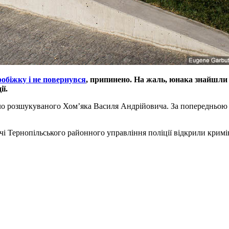
обіжку і не повернувся
, припинено. На жаль, юнака знайшли 
ї.
ло розшукуваного Хом’яка Василя Андрійовича. За попередньою і
лідчі Тернопільського районного управління поліції відкрили крим