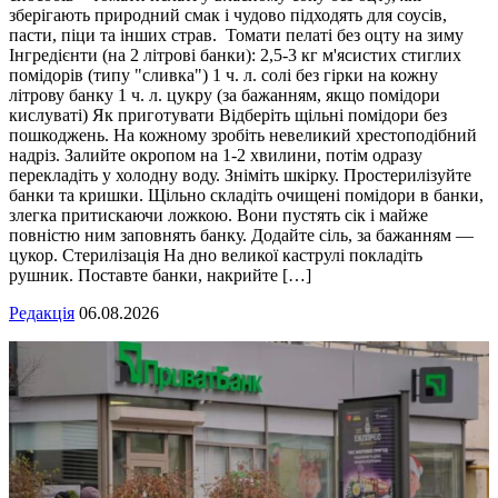
зберігають природний смак і чудово підходять для соусів,
пасти, піци та інших страв. Томати пелаті без оцту на зиму
Інгредієнти (на 2 літрові банки): 2,5-3 кг м'ясистих стиглих
помідорів (типу "сливка") 1 ч. л. солі без гірки на кожну
літрову банку 1 ч. л. цукру (за бажанням, якщо помідори
кислуваті) Як приготувати Відберіть щільні помідори без
пошкоджень. На кожному зробіть невеликий хрестоподібний
надріз. Залийте окропом на 1-2 хвилини, потім одразу
перекладіть у холодну воду. Зніміть шкірку. Простерилізуйте
банки та кришки. Щільно складіть очищені помідори в банки,
злегка притискаючи ложкою. Вони пустять сік і майже
повністю ним заповнять банку. Додайте сіль, за бажанням —
цукор. Стерилізація На дно великої каструлі покладіть
рушник. Поставте банки, накрийте […]
Редакція
06.08.2026