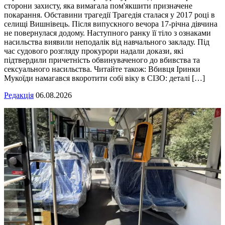
сторони захисту, яка вимагала пом'якшити призначене
покарання. Обставини трагедії Трагедія сталася у 2017 році в
селищі Вишнівець. Після випускного вечора 17-річна дівчина
не повернулася додому. Наступного ранку її тіло з ознаками
насильства виявили неподалік від навчального закладу. Під
час судового розгляду прокурори надали докази, які
підтвердили причетність обвинуваченого до вбивства та
сексуального насильства. Читайте також: Вбивця Іринки
Мукоїди намагався вкоротити собі віку в СІЗО: деталі […]
Редакція
06.08.2026