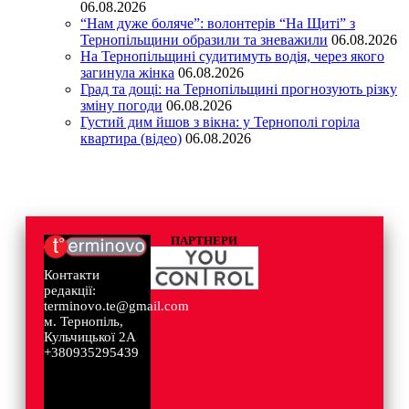
06.08.2026
“Нам дуже боляче”: волонтерів “На Щиті” з
Тернопільщини образили та зневажили
06.08.2026
На Тернопільщині судитимуть водія, через якого
загинула жінка
06.08.2026
Град та дощі: на Тернопільщині прогнозують різку
зміну погоди
06.08.2026
Густий дим йшов з вікна: у Тернополі горіла
квартира (відео)
06.08.2026
ПАРТНЕРИ
Контакти
редакції:
terminovo.te@gmail.com
м. Тернопіль,
Кульчицької 2А
+380935295439