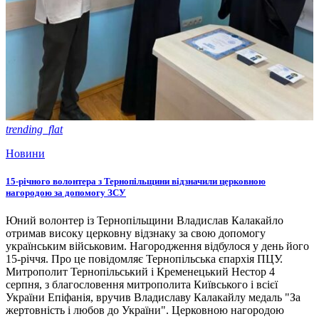
trending_flat
Новини
15-річного волонтера з Тернопільщини відзначили церковною
нагородою за допомогу ЗСУ
Юний волонтер із Тернопільщини Владислав Калакайло
отримав високу церковну відзнаку за свою допомогу
українським військовим. Нагородження відбулося у день його
15-річчя. Про це повідомляє Тернопільська єпархія ПЦУ.
Митрополит Тернопільський і Кременецький Нестор 4
серпня, з благословення митрополита Київського і всієї
України Епіфанія, вручив Владиславу Калакайлу медаль "За
жертовність і любов до України". Церковною нагородою