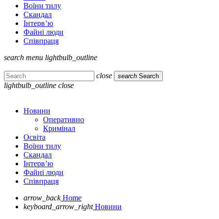
Воїни тилу
Скандал
Інтерв’ю
Файні люди
Співпраця
search
menu
lightbulb_outline
close
search
Search
lightbulb_outline
close
Новини
Оперативно
Кримінал
Освіта
Воїни тилу
Скандал
Інтерв’ю
Файні люди
Співпраця
arrow_back
Home
keyboard_arrow_right
Новини