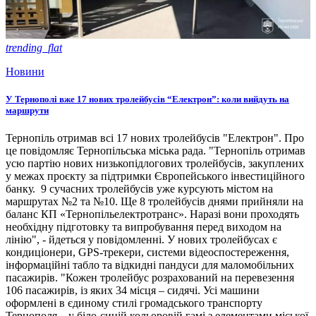
trending_flat
Новини
У Тернополі вже 17 нових тролейбусів “Електрон”: коли вийдуть на
маршрути
Тернопіль отримав всі 17 нових тролейбусів "Електрон". Про
це повідомляє Тернопільська міська рада. "Тернопіль отримав
усю партію нових низькопідлогових тролейбусів, закуплених
у межах проєкту за підтримки Європейського інвестиційного
банку. 9 сучасних тролейбусів уже курсують містом на
маршрутах №2 та №10. Ще 8 тролейбусів днями прийняли на
баланс КП «Тернопільелектротранс». Наразі вони проходять
необхідну підготовку та випробування перед виходом на
лінію", - йдеться у повідомленні. У нових тролейбусах є
кондиціонери, GPS-трекери, системи відеоспостереження,
інформаційні табло та відкидні пандуси для маломобільних
пасажирів. "Кожен тролейбус розрахований на перевезення
106 пасажирів, із яких 34 місця – сидячі. Усі машини
оформлені в єдиному стилі громадського транспорту
Тернополя – у біло-синій кольоровій гамі з елементами міської