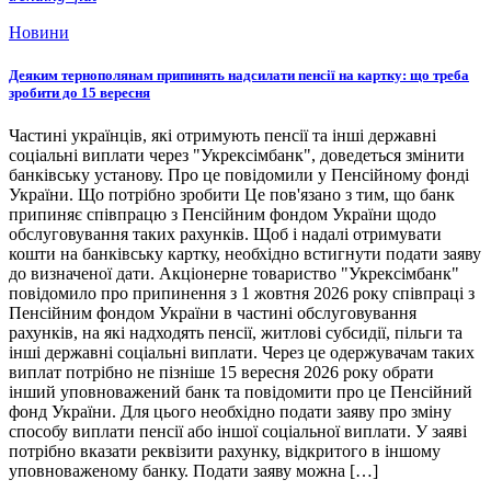
Новини
Деяким тернополянам припинять надсилати пенсії на картку: що треба
зробити до 15 вересня
Частині українців, які отримують пенсії та інші державні
соціальні виплати через "Укрексімбанк", доведеться змінити
банківську установу. Про це повідомили у Пенсійному фонді
України. Що потрібно зробити Це пов'язано з тим, що банк
припиняє співпрацю з Пенсійним фондом України щодо
обслуговування таких рахунків. Щоб і надалі отримувати
кошти на банківську картку, необхідно встигнути подати заяву
до визначеної дати. Акціонерне товариство "Укрексімбанк"
повідомило про припинення з 1 жовтня 2026 року співпраці з
Пенсійним фондом України в частині обслуговування
рахунків, на які надходять пенсії, житлові субсидії, пільги та
інші державні соціальні виплати. Через це одержувачам таких
виплат потрібно не пізніше 15 вересня 2026 року обрати
інший уповноважений банк та повідомити про це Пенсійний
фонд України. Для цього необхідно подати заяву про зміну
способу виплати пенсії або іншої соціальної виплати. У заяві
потрібно вказати реквізити рахунку, відкритого в іншому
уповноваженому банку. Подати заяву можна […]