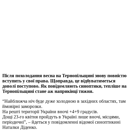
Після похолодання весна на Тернопільщині знову повністю
вступить у свої права. Щоправда, це відбуватиметься
доволі поступово. Як повідомляють синоптики, тепліше на
Тернопільщині стане аж наприкінці тижня.
“Найближча ніч буде дуже холодною в західних областях, там
ймовірні заморозки.
На решті території України вночі +4+9 градусів.
Дощі 23-го квітня пройдуть в Україні лише вночі, місцями,
періодичні”, – йдеться у повідомленні відомої синоптикині
Наталки Діденко.