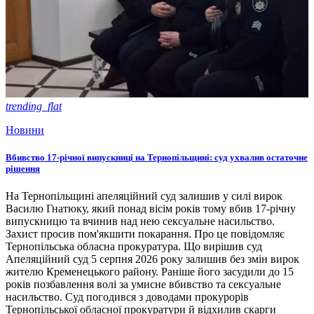
trending_flat
Новини
Вбивство 17-річної випускниці на Тернопільщині: суд ухвалив остаточне
рішення
На Тернопільщині апеляційний суд залишив у силі вирок
Василю Гнатюку, який понад вісім років тому вбив 17-річну
випускницю та вчинив над нею сексуальне насильство.
Захист просив пом'якшити покарання. Про це повідомляє
Тернопільська обласна прокуратура. Що вирішив суд
Апеляційний суд 5 серпня 2026 року залишив без змін вирок
жителю Кременецького району. Раніше його засудили до 15
років позбавлення волі за умисне вбивство та сексуальне
насильство. Суд погодився з доводами прокурорів
Тернопільської обласної прокуратури й відхилив скарги