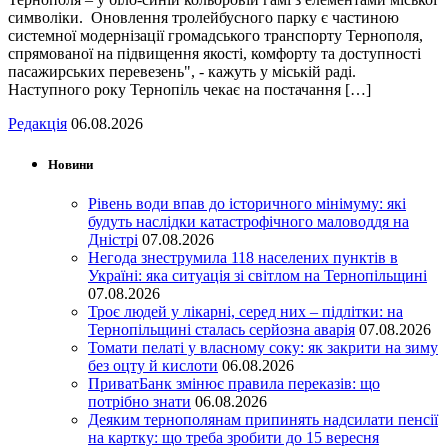
символіки. Оновлення тролейбусного парку є частиною
системної модернізації громадського транспорту Тернополя,
спрямованої на підвищення якості, комфорту та доступності
пасажирських перевезень", - кажуть у міській раді.
Наступного року Тернопіль чекає на постачання […]
Редакція
06.08.2026
Новини
Рівень води впав до історичного мінімуму: які
будуть наслідки катастрофічного маловоддя на
Дністрі
07.08.2026
Негода знеструмила 118 населених пунктів в
Україні: яка ситуація зі світлом на Тернопільщині
07.08.2026
Троє людей у лікарні, серед них – підлітки: на
Тернопільщині сталась серйозна аварія
07.08.2026
Томати пелаті у власному соку: як закрити на зиму
без оцту й кислоти
06.08.2026
ПриватБанк змінює правила переказів: що
потрібно знати
06.08.2026
Деяким тернополянам припинять надсилати пенсії
на картку: що треба зробити до 15 вересня