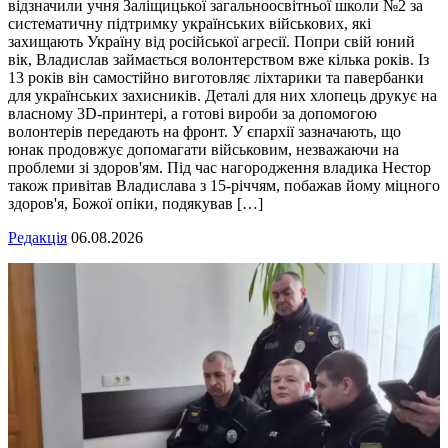
відзначили учня Заліщицької загальноосвітньої школи №2 за
систематичну підтримку українських військових, які
захищають Україну від російської агресії. Попри свій юний
вік, Владислав займається волонтерством вже кілька років. Із
13 років він самостійно виготовляє ліхтарики та павербанки
для українських захисників. Деталі для них хлопець друкує на
власному 3D-принтері, а готові вироби за допомогою
волонтерів передають на фронт. У єпархії зазначають, що
юнак продовжує допомагати військовим, незважаючи на
проблеми зі здоров'ям. Під час нагородження владика Нестор
також привітав Владислава з 15-річчям, побажав йому міцного
здоров'я, Божої опіки, подякував […]
Редакція
06.08.2026