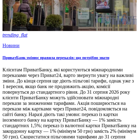
trending_flat
Новини
ПриватБанк змінює правила переказів: що потрібно знати
Клієнтам ПриватБанку, які користуються міжнародними
переказами через Приват24, варто звернути увагу на важливі
зміни. До кінця серпня ще діють пільгові тарифи, однак уже з
1 вересня, якщо банк не продовжить акцію, комісії
повернуться до стандартного рівня. До 31 серпня 2026 року
клієнти ПриватБанку можуть здійснювати міжнародні
перекази за зниженими тарифами. Акція поширюється на
перекази між картками через Приват24, повідомляється на
сайті банку. Наразі діють такі умови: переказ із картки
іноземного банку на картку ПриватБанку — 1% замість
стандартних 1,5%; переказ із валютної картки ПриватБанку на
закордонну картку — 1% (мінімум 50 грн) замість 2% (мінімум
50 грн). Скористатися пільговими тарифами до 31 серпня