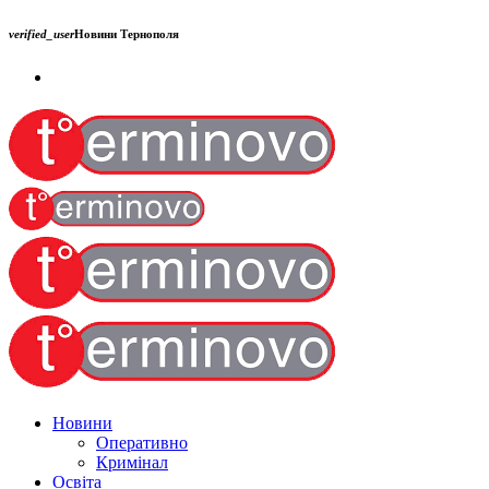
verified_user
Новини Тернополя
Новини
Оперативно
Кримінал
Освіта