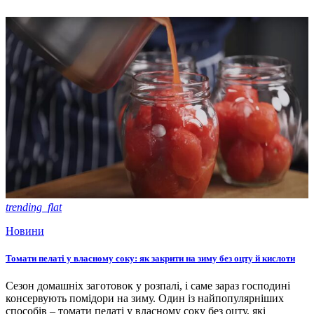
trending_flat
Новини
Томати пелаті у власному соку: як закрити на зиму без оцту й кислоти
Сезон домашніх заготовок у розпалі, і саме зараз господині
консервують помідори на зиму. Один із найпопулярніших
способів – томати пелаті у власному соку без оцту, які