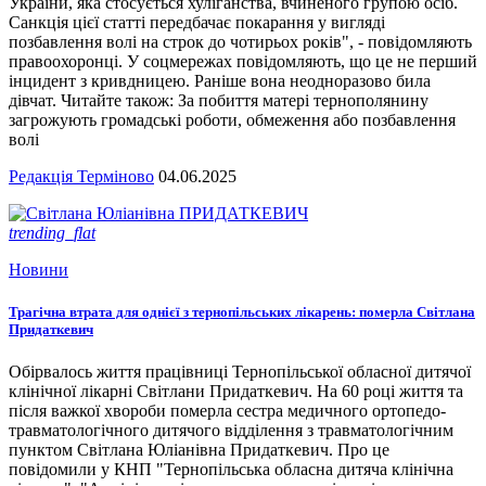
України, яка стосується хуліганства, вчиненого групою осіб.
Санкція цієї статті передбачає покарання у вигляді
позбавлення волі на строк до чотирьох років", - повідомляють
правоохоронці. У соцмережах повідомляють, що це не перший
інцидент з кривдницею. Раніше вона неодноразово била
дівчат. Читайте також: За побиття матері тернополянину
загрожують громадські роботи, обмеження або позбавлення
волі
Редакція Терміново
04.06.2025
trending_flat
Новини
Трагічна втрата для однієї з тернопільських лікарень: померла Світлана
Придаткевич
Обірвалось життя працівниці Тернопільської обласної дитячої
клінічної лікарні Світлани Придаткевич. На 60 році життя та
після важкої хвороби померла сестра медичного ортопедо-
травматологічного дитячого відділення з травматологічним
пунктом Світлана Юліанівна Придаткевич. Про це
повідомили у КНП "Тернопільська обласна дитяча клінічна