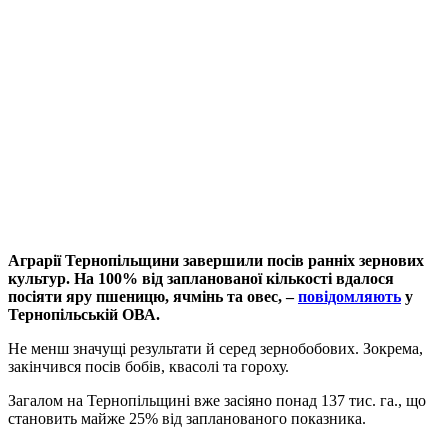
Аграрії Тернопільщини завершили посів ранніх зернових
культур. На 100% від запланованої кількості вдалося
посіяти яру пшеницю, ячмінь та овес, –
повідомляють
у
Тернопільській ОВА.
Не менш значущі результати й серед зернобобових. Зокрема,
закінчився посів бобів, квасолі та гороху.
Загалом на Тернопільщині вже засіяно понад 137 тис. га., що
становить майже 25% від запланованого показника.