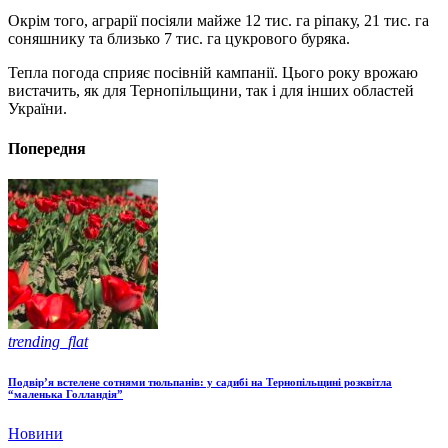
Окрім того, аграрії посіяли майже 12 тис. га ріпаку, 21 тис. га
соняшнику та близько 7 тис. га цукрового буряка.
Тепла погода сприяє посівній кампанії. Цього року врожаю
вистачить, як для Тернопільщини, так і для інших областей
України.
Попередня
trending_flat
Подвір’я встелене сотнями тюльпанів: у садибі на Тернопільщині розквітла
“маленька Голландія”
Новини