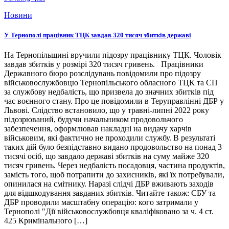
Новини
У Тернополі працівник ТЦК завдав 320 тисяч збитків державі
На Тернопільщині вручили підозру працівнику ТЦК. Чоловік
завдав збитків у розмірі 320 тисяч гривень. Працівники
Державного бюро розслідувань повідомили про підозру
військовослужбовцю Тернопільського обласного ТЦК та СП
за службову недбалість, що призвела до значних збитків під
час воєнного стану. Про це повідомили в Теруправлінні ДБР у
Львові. Слідство встановило, що у травні-липні 2022 року
підозрюваний, будучи начальником продовольчого
забезпечення, оформлював накладні на видачу харчів
військовим, які фактично не проходили службу. В результаті
таких дій було безпідставно видано продовольство на понад 3
тисячі осіб, що завдало державі збитків на суму майже 320
тисяч гривень. Через недбалість посадовця, частина продуктів,
замість того, щоб потрапити до захисників, які їх потребували,
опинилася на смітнику. Наразі слідчі ДБР вживають заходів
для відшкодування завданих збитків. Читайте також: СБУ та
ДБР проводили масштабну операцію: кого затримали у
Тернополі "Дії військовослужбовця кваліфіковано за ч. 4 ст.
425 Кримінального […]