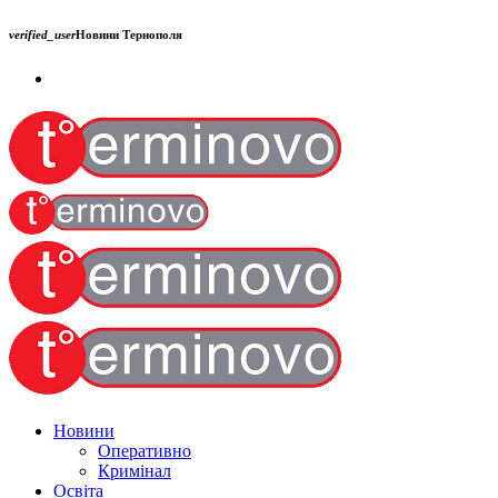
verified_user
Новини Тернополя
Новини
Оперативно
Кримінал
Освіта