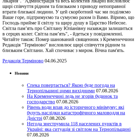
лікарня". "Адміністрація та весь колектив лікарні висловлює
щирі співчуття рідним та близьким з приводу непоправної
втрати близької людини. У цей скорботний час ми поділяємо
Ваше горе, підтримуємо та сумуємо разом із Вами. Віримо, що
Господь прийме її світлу та щиру душу в Царство Небесне.
Світла пам’ять про Світлану Юліанівну назавжди залишиться
в серцях колег. Світла пам’ять", - йдеться у повідомленні.
Читайте також: Помер шанований священник з Кременеччини
Редакція "Терміново" висловлює щирі співчуття рідним та
близьким Світлани. Хай спочиває з миром. Вічна пам'ять.
Редакція Терміново
04.06.2025
Новини
Спека повертається? Якою буде погода на
Тернопільщині цими вихідними
07.08.2026
На Кременеччині ледь не згорів будинок та
господарство
07.08.2026
Рівень води впав до історичного мінімуму: які
будуть наслідки катастрофічного маловоддя на
Дністрі
07.08.2026
Негода знеструмила 118 населених пунктів в
Україні: яка ситуація зі світлом на Тернопільщині
07.08.2026