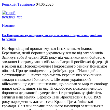
Редакція Терміново
04.06.2025
trending_flat
Новини
На Покровському напрямку загинув захисник з Тернопільщини Іван
Березнюк
На Чортківщині прощатимуться із захисником Іваном
Березюком, який боронив українську землю від загарбників.
Загинув воїн 3 червня 2025 року під час виконання бойового
завдання із стримування військової агресії російської федерації
в районі н.п.Новоекономічне Покровського району Донецької
області. Про це повідомили у фейсбук-групі "Наш край -
Чортківщина". "Звістка про смерть українських захисників
завжди є важкою і болісною… Ще один український
військовий, ще один наш земляк, що воював за мир та свободу
нашої країни, пішов від нас. Зі скорботою повідомляємо що
боронячи державний суверенітет і територіальну цілісність
загинув наш земляк, Березюк Іван Ярославович 10.08.1969
року народження, житель села Красне Гримайлівської
громади. Світлий спомин про нього назавжди залишиться в