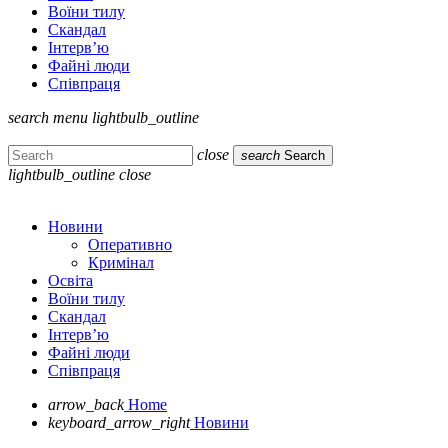
Воїни тилу
Скандал
Інтерв’ю
Файні люди
Співпраця
search
menu
lightbulb_outline
close
search
Search
lightbulb_outline
close
Новини
Оперативно
Кримінал
Освіта
Воїни тилу
Скандал
Інтерв’ю
Файні люди
Співпраця
arrow_back
Home
keyboard_arrow_right
Новини