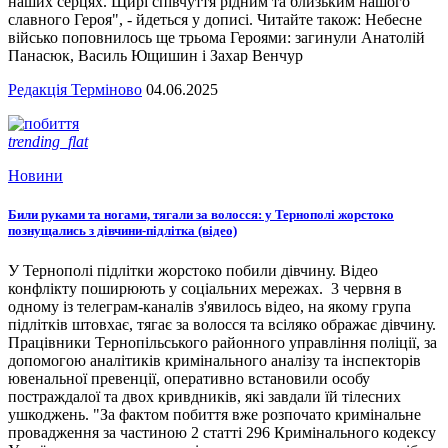
наших серцях. Щирі співчуття рідним та близьким нашого
славного Героя", - йдеться у дописі. Читайте також: Небесне
військо поповнилось ще трьома Героями: загинули Анатолій
Панасюк, Василь Ющишин і Захар Венчур
Редакція Терміново
04.06.2025
trending_flat
Новини
Били руками та ногами, тягали за волосся: у Тернополі жорстоко
познущались з дівчини-підлітка (відео)
У Тернополі підлітки жорстоко побили дівчину. Відео
конфлікту поширюють у соціальних мережах. 3 червня в
одному із телеграм-каналів з'явилось відео, на якому група
підлітків штовхає, тягає за волосся та всіляко ображає дівчину.
Працівники Тернопільського районного управління поліції, за
допомогою аналітиків кримінального аналізу та інспекторів
ювенальної превенції, оперативно встановили особу
постраждалої та двох кривдників, які завдали їй тілесних
ушкоджень. "За фактом побиття вже розпочато кримінальне
провадження за частиною 2 статті 296 Кримінального кодексу