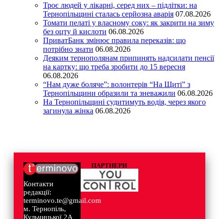
Троє людей у лікарні, серед них – підлітки: на
Тернопільщині сталась серйозна аварія
07.08.2026
Томати пелаті у власному соку: як закрити на зиму
без оцту й кислоти
06.08.2026
ПриватБанк змінює правила переказів: що
потрібно знати
06.08.2026
Деяким тернополянам припинять надсилати пенсії
на картку: що треба зробити до 15 вересня
06.08.2026
“Нам дуже боляче”: волонтерів “На Щиті” з
Тернопільщини образили та зневажили
06.08.2026
На Тернопільщині судитимуть водія, через якого
загинула жінка
06.08.2026
ПАРТНЕРИ
Контакти
редакції:
terminovo.te@gmail.com
м. Тернопіль,
Кульчицької 2А