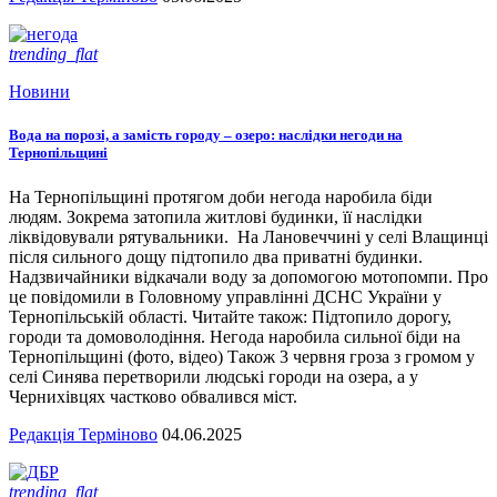
trending_flat
Новини
Вода на порозі, а замість городу – озеро: наслідки негоди на
Тернопільщині
На Тернопільщині протягом доби негода наробила біди
людям. Зокрема затопила житлові будинки, її наслідки
ліквідовували рятувальники. На Лановеччині у селі Влащинці
після сильного дощу підтопило два приватні будинки.
Надзвичайники відкачали воду за допомогою мотопомпи. Про
це повідомили в Головному управлінні ДСНС України у
Тернопільській області. Читайте також: Підтопило дорогу,
городи та домоволодіння. Негода наробила сильної біди на
Тернопільщині (фото, відео) Також 3 червня гроза з громом у
селі Синява перетворили людські городи на озера, а у
Чернихівцях частково обвалився міст.
Редакція Терміново
04.06.2025
trending_flat