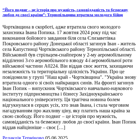
“Його подвиг – це історія про мужність, самовідданість та безмежну
любов до своєї країни”: Тернопільщина втратила молодого бійця
Чортківщина в скорботі, адже втратила свого молодого
захисника Івана Попика. 17 жовтня 2024 року під час
виконання бойового завдання біля села Єлизаветівка
Покровського району Донецької області загинув Іван - житель
села Капустинці Чортківського району Тернопільської області.
Військовий був стрільцем-снайпером у 2-му аеромобільному
відділенні 3-го аеромобільного взводу 4-ї аеромобільної роти
військової частини А0224. Він віддав своє життя, захищаючи
незалежність та територіальну цілісність України. Про це
повідомили у групі "Наш край - Чортківщина". "Україна знову
втратила одного зі своїх найкращих синів. На фронті загинув
Іван Попик – випускник Чортківського навчально-наукового
інституту підприємництва і бізнесу Західноукраїнського
національного університету. Ця трагічна новина болем
відгукнулася в серцях усіх, хто знав Івана, і стала черговим
нагадуванням про жахливу ціну, яку платить наша країна за
свою свободу. Його подвиг – це історія про мужність,
самовідданість та безмежну любов до своєї країни. Іван Попик
віддав найцінніше – своє […]
Редакція Терміново
05.06.2025