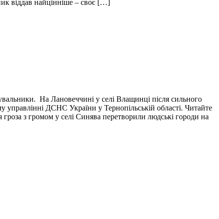
пик віддав найцінніше – своє […]
тувальники. На Лановеччині у селі Влащинці після сильного
у управлінні ДСНС України у Тернопільській області. Читайте
я гроза з громом у селі Синява перетворили людські городи на