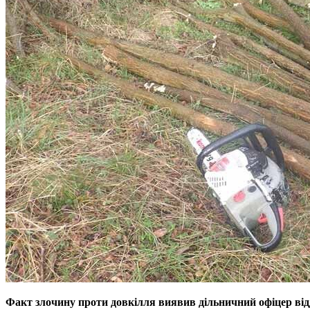
Факт злочину проти довкілля виявив дільничний офіцер відді