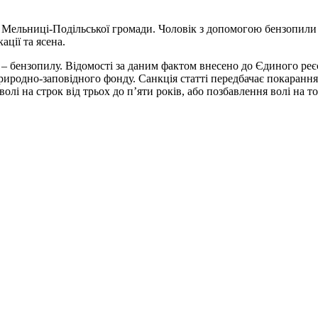
ь Мельниці-Подільської громади. Чоловік з допомогою бензопили 
ації та ясена.
– бензопилу. Відомості за даним фактом внесено до Єдиного реєс
риродно-заповідного фонду. Санкція статті передбачає покарання 
лі на строк від трьох до п’яти років, або позбавлення волі на т