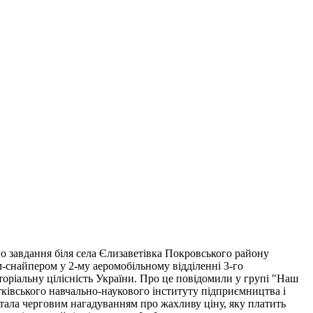
о завдання біля села Єлизаветівка Покровського району
м-снайпером у 2-му аеромобільному відділенні 3-го
торіальну цілісність України. Про це повідомили у групі "Наш
тківського навчально-наукового інституту підприємництва і
і стала черговим нагадуванням про жахливу ціну, яку платить