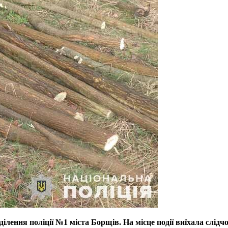
лення поліції №1 міста Борщів. На місце події виїхала слідч