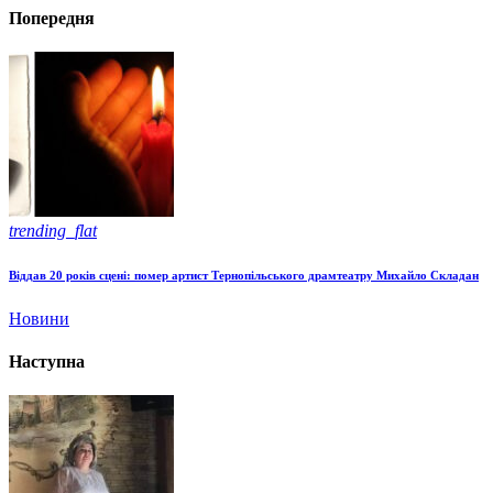
Попередня
trending_flat
Віддав 20 років сцені: помер артист Тернопільського драмтеатру Михайло Складан
Новини
Наступна