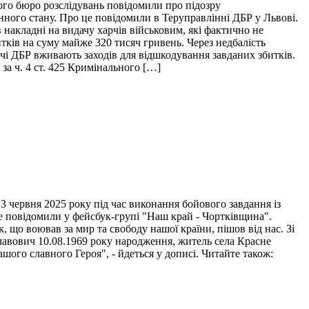
ого бюро розслідувань повідомили про підозру
нного стану. Про це повідомили в Теруправлінні ДБР у Львові.
накладні на видачу харчів військовим, які фактично не
итків на суму майже 320 тисяч гривень. Через недбалість
ідчі ДБР вживають заходів для відшкодування завданих збитків.
за ч. 4 ст. 425 Кримінального […]
 червня 2025 року під час виконання бойового завдання із
це повідомили у фейсбук-групі "Наш край - Чортківщина".
 що воював за мир та свободу нашої країни, пішов від нас. Зі
лавович 10.08.1969 року народження, житель села Красне
ого славного Героя", - йдеться у дописі. Читайте також: