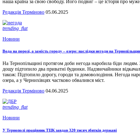
наша країна за свою свободу. Його подвиг – це історія про мужн
Редакція Терміново
05.06.2025
trending_flat
Новини
Вода на порозі, а замість городу – озеро: наслідки негоди на Тернопільщи
На Тернопільщині протягом доби негода наробила біди людям. З
дощу підтопило два приватні будинки. Надзвичайники відкача
також: Підтопило дорогу, городи та домоволодіння. Негода наро
озера, а у Чернихівцях частково обвалився міст.
Редакція Терміново
04.06.2025
trending_flat
Новини
У Тернополі працівник ТЦК завдав 320 тисяч збитків державі