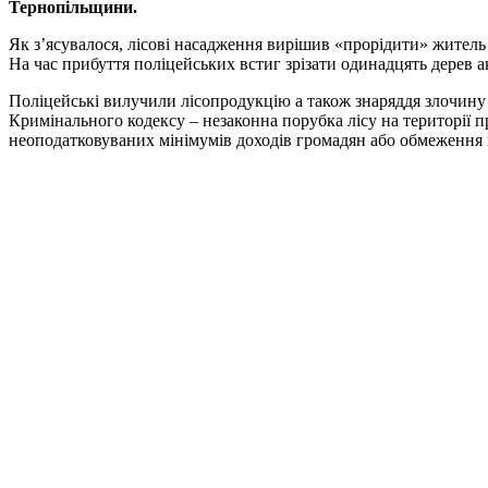
Тернопільщини.
Як з’ясувалося, лісові насадження вирішив «прорідити» жител
На час прибуття поліцейських встиг зрізати одинадцять дерев ак
Поліцейські вилучили лісопродукцію а також знаряддя злочину 
Кримінального кодексу – незаконна порубка лісу на території п
неоподатковуваних мінімумів доходів громадян або обмеження во