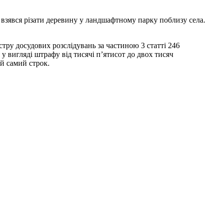
взявся різати деревину у ландшафтному парку поблизу села.
тру досудових розслідувань за частиною 3 статті 246
у вигляді штрафу від тисячі п’ятисот до двох тисяч
ой самий строк.