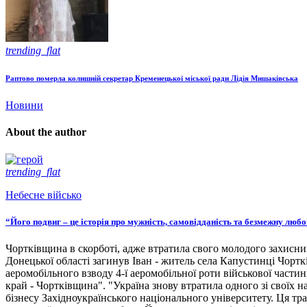
trending_flat
Раптово померла колишній секретар Кременецької міської ради Лідія Мишаківська
Новини
About the author
trending_flat
Небесне військо
“Його подвиг – це історія про мужність, самовідданість та безмежну люб
Чортківщина в скорботі, адже втратила свого молодого захисни
Донецької області загинув Іван - житель села Капустинці Чортк
аеромобільного взводу 4-ї аеромобільної роти військової части
край - Чортківщина". "Україна знову втратила одного зі своїх
бізнесу Західноукраїнського національного університету. Ця тра