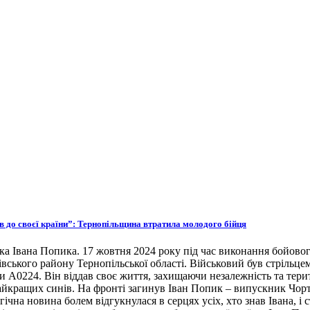
ов до своєї країни”: Тернопільщина втратила молодого бійця
ка Івана Попика. 17 жовтня 2024 року під час виконання бойовог
івського району Тернопільської області. Військовий був стрільце
ни А0224. Він віддав своє життя, захищаючи незалежність та тери
 найкращих синів. На фронті загинув Іван Попик – випускник Чор
гічна новина болем відгукнулася в серцях усіх, хто знав Івана, 