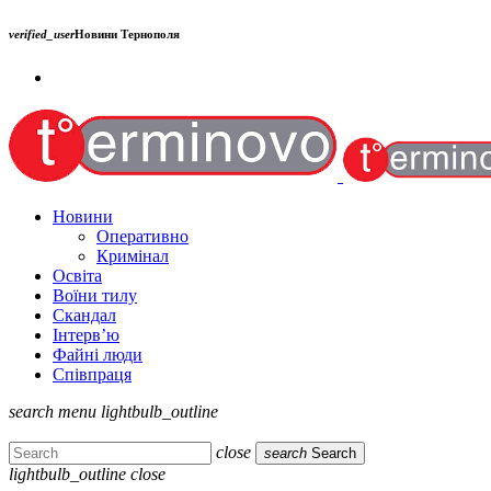
verified_user
Новини Тернополя
Новини
Оперативно
Кримінал
Освіта
Воїни тилу
Скандал
Інтерв’ю
Файні люди
Співпраця
search
menu
lightbulb_outline
close
search
Search
lightbulb_outline
close