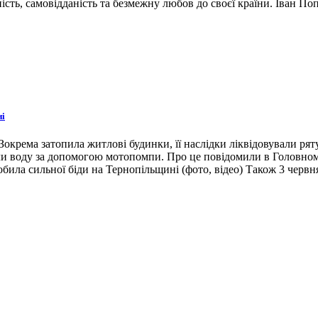
ість, самовідданість та безмежну любов до своєї країни. Іван По
ні
окрема затопила житлові будинки, її наслідки ліквідовували ря
ли воду за допомогою мотопомпи. Про це повідомили в Головном
била сильної біди на Тернопільщині (фото, відео) Також 3 червн