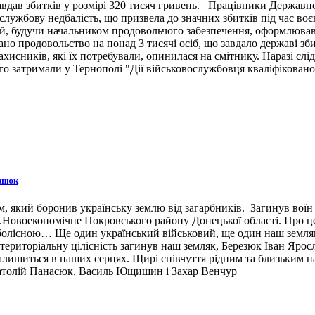
вдав збитків у розмірі 320 тисяч гривень. Працівники Державн
ужбову недбалість, що призвела до значних збитків під час воє
й, будучи начальником продовольчого забезпечення, оформлював 
ано продовольство на понад 3 тисячі осіб, що завдало державі зб
ахисників, які їх потребували, опинилася на смітнику. Наразі сл
 затримали у Тернополі "Дії військовослужбовця кваліфіковано 
знюк
 який боронив українську землю від загарбників. Загинув воїн 3
н.п.Новоекономічне Покровського району Донецької області. Про 
 болісною… Ще один український військовий, ще один наш земляк,
ериторіальну цілісність загинув наш земляк, Березюк Іван Ярос
лишиться в наших серцях. Щирі співчуття рідним та близьким наш
натолій Панасюк, Василь Ющишин і Захар Венчур