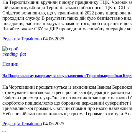
На Тернопільщині вручили підозру працівнику ТЦК. Чоловік за
військовослужбовцю Тернопільського обласного ТЦК та СП за сл
Слідство встановило, що у травні-липні 2022 року підозрювани
проходили службу. В результаті таких дій було безпідставно вид
посадовця, частина продуктів, замість того, щоб потрапити до з
Читайте також: СБУ та ДБР проводили масштабну операцію: кого
Редакція Терміново
04.06.2025
trending_flat
Новини
На Покровському напрямку загинув захисник з Тернопільщини Іван Бере
На Чортківщині прощатимуться із захисником Іваном Березюком,
стримування військової агресії російської федерації в районі 
"Звістка про смерть українських захисників завжди є важкою і
скорботою повідомляємо що боронячи державний суверенітет і т
Гримайлівської громади. Світлий спомин про нього назавжди за
Небесне військо поповнилось ще трьома Героями: загинули А
Редакція Терміново
04.06.2025