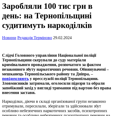
Заробляли 100 тис грн в
день: на Тернопільщині
судитимуть наркоділків
Новини
Редакція Терміново
29.02.2024
Слідчі Головного управління Національної поліції
Тернопільщини скерували до суду матеріали
кримінального провадження, розпочатого за фактом
незаконного збуту наркотичних речовин. Обвинувачені –
мешканець Тернопільського району та Дніпра, –
повідомляють
у пресслужбі поліції Тернопільщини.
Зловмисників затримали, оголосили підозри та обрали
запобіжний захід у вигляді тримання під вартою без права
внесення застави.
Наркоділки, діючи в складі організованої групи незаконно
отримували, пересилали, зберігали та здійснювали збут
особливо небезпечних наркотичних засобів, психотропних
речовин та особливо небезпечних психотропних речовин на