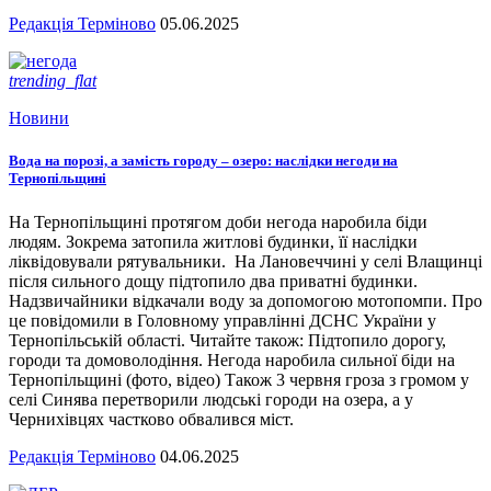
Редакція Терміново
05.06.2025
trending_flat
Новини
Вода на порозі, а замість городу – озеро: наслідки негоди на
Тернопільщині
На Тернопільщині протягом доби негода наробила біди
людям. Зокрема затопила житлові будинки, її наслідки
ліквідовували рятувальники. На Лановеччині у селі Влащинці
після сильного дощу підтопило два приватні будинки.
Надзвичайники відкачали воду за допомогою мотопомпи. Про
це повідомили в Головному управлінні ДСНС України у
Тернопільській області. Читайте також: Підтопило дорогу,
городи та домоволодіння. Негода наробила сильної біди на
Тернопільщині (фото, відео) Також 3 червня гроза з громом у
селі Синява перетворили людські городи на озера, а у
Чернихівцях частково обвалився міст.
Редакція Терміново
04.06.2025