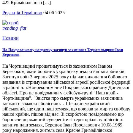
425 Кримінального […]
Редакція Терміново
04.06.2025
trending_flat
Новини
На Покровському напрямку загинув захисник з Тернопільщини Іван
Березнюк
На Чортківщині прощатимуться із захисником Іваном
Березюком, який боронив українську землю від загарбників.
Загинув воїн 3 червня 2025 року під час виконання бойового
завдання із стримування військової агресії російської федерації
в районі н.п.Новоекономічне Покровського району Донецької
області. Про це повідомили у фейсбук-групі "Наш край -
Чортківщина". "Звістка про смерть українських захисників
завжди є важкою і болісною… Ще один український
військовий, ще один наш земляк, що воював за мир та свободу
нашої країни, пішов від нас. Зі скорботою повідомляємо що
боронячи державний суверенітет і територіальну цілісність
загинув наш земляк, Березюк Іван Ярославович 10.08.1969
року народження, житель села Красне Гримайлівської