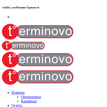
verified_user
Новини Тернополя
Новини
Оперативно
Кримінал
Освіта