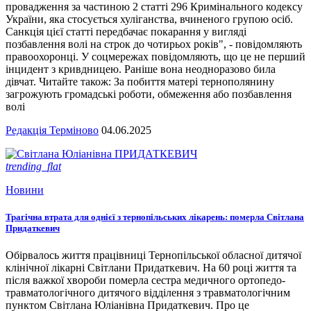
провадження за частиною 2 статті 296 Кримінального кодексу
України, яка стосується хуліганства, вчиненого групою осіб.
Санкція цієї статті передбачає покарання у вигляді
позбавлення волі на строк до чотирьох років", - повідомляють
правоохоронці. У соцмережах повідомляють, що це не перший
інцидент з кривдницею. Раніше вона неодноразово била
дівчат. Читайте також: За побиття матері тернополянину
загрожують громадські роботи, обмеження або позбавлення
волі
Редакція Терміново
04.06.2025
trending_flat
Новини
Трагічна втрата для однієї з тернопільських лікарень: померла Світлана
Придаткевич
Обірвалось життя працівниці Тернопільської обласної дитячої
клінічної лікарні Світлани Придаткевич. На 60 році життя та
після важкої хвороби померла сестра медичного ортопедо-
травматологічного дитячого відділення з травматологічним
пунктом Світлана Юліанівна Придаткевич. Про це