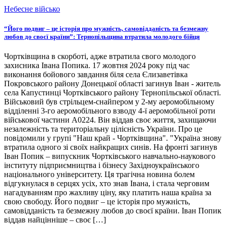
Небесне військо
“Його подвиг – це історія про мужність, самовідданість та безмежну
любов до своєї країни”: Тернопільщина втратила молодого бійця
Чортківщина в скорботі, адже втратила свого молодого
захисника Івана Попика. 17 жовтня 2024 року під час
виконання бойового завдання біля села Єлизаветівка
Покровського району Донецької області загинув Іван - житель
села Капустинці Чортківського району Тернопільської області.
Військовий був стрільцем-снайпером у 2-му аеромобільному
відділенні 3-го аеромобільного взводу 4-ї аеромобільної роти
військової частини А0224. Він віддав своє життя, захищаючи
незалежність та територіальну цілісність України. Про це
повідомили у групі "Наш край - Чортківщина". "Україна знову
втратила одного зі своїх найкращих синів. На фронті загинув
Іван Попик – випускник Чортківського навчально-наукового
інституту підприємництва і бізнесу Західноукраїнського
національного університету. Ця трагічна новина болем
відгукнулася в серцях усіх, хто знав Івана, і стала черговим
нагадуванням про жахливу ціну, яку платить наша країна за
свою свободу. Його подвиг – це історія про мужність,
самовідданість та безмежну любов до своєї країни. Іван Попик
віддав найцінніше – своє […]