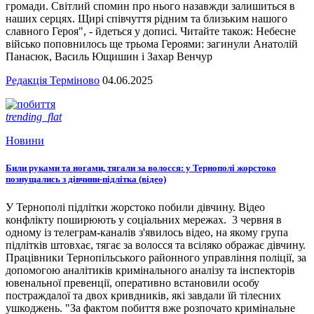
громади. Світлий спомин про нього назавжди залишиться в
наших серцях. Щирі співчуття рідним та близьким нашого
славного Героя", - йдеться у дописі. Читайте також: Небесне
військо поповнилось ще трьома Героями: загинули Анатолій
Панасюк, Василь Ющишин і Захар Венчур
Редакція Терміново
04.06.2025
trending_flat
Новини
Били руками та ногами, тягали за волосся: у Тернополі жорстоко
познущались з дівчини-підлітка (відео)
У Тернополі підлітки жорстоко побили дівчину. Відео
конфлікту поширюють у соціальних мережах. 3 червня в
одному із телеграм-каналів з'явилось відео, на якому група
підлітків штовхає, тягає за волосся та всіляко ображає дівчину.
Працівники Тернопільського районного управління поліції, за
допомогою аналітиків кримінального аналізу та інспекторів
ювенальної превенції, оперативно встановили особу
постраждалої та двох кривдників, які завдали їй тілесних
ушкоджень. "За фактом побиття вже розпочато кримінальне