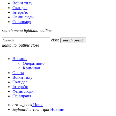
Воїни тилу
Скандал
Інтерв’ю
Файні люди
Співпраця
search
menu
lightbulb_outline
close
search
Search
lightbulb_outline
close
Новини
Оперативно
Кримінал
Освіта
Воїни тилу
Скандал
Інтерв’ю
Файні люди
Співпраця
arrow_back
Home
keyboard_arrow_right
Новини