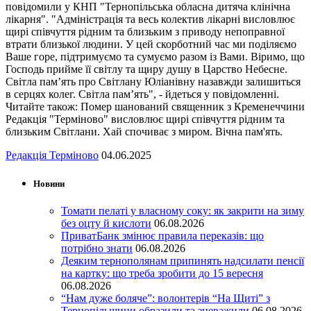
повідомили у КНП "Тернопільська обласна дитяча клінічна
лікарня". "Адміністрація та весь колектив лікарні висловлює
щирі співчуття рідним та близьким з приводу непоправної
втрати близької людини. У цей скорботний час ми поділяємо
Ваше горе, підтримуємо та сумуємо разом із Вами. Віримо, що
Господь прийме її світлу та щиру душу в Царство Небесне.
Світла пам’ять про Світлану Юліанівну назавжди залишиться
в серцях колег. Світла пам’ять", - йдеться у повідомленні.
Читайте також: Помер шанований священник з Кременеччини
Редакція "Терміново" висловлює щирі співчуття рідним та
близьким Світлани. Хай спочиває з миром. Вічна пам'ять.
Редакція Терміново
04.06.2025
Новини
Томати пелаті у власному соку: як закрити на зиму
без оцту й кислоти
06.08.2026
ПриватБанк змінює правила переказів: що
потрібно знати
06.08.2026
Деяким тернополянам припинять надсилати пенсії
на картку: що треба зробити до 15 вересня
06.08.2026
“Нам дуже боляче”: волонтерів “На Щиті” з
Тернопільщини образили та зневажили
06.08.2026