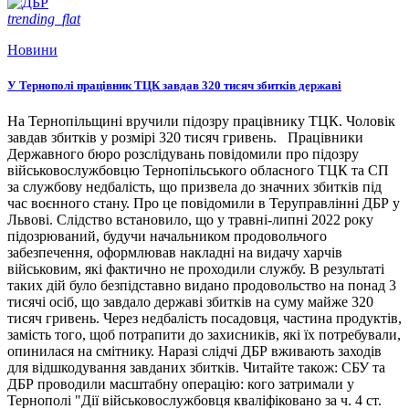
trending_flat
Новини
У Тернополі працівник ТЦК завдав 320 тисяч збитків державі
На Тернопільщині вручили підозру працівнику ТЦК. Чоловік
завдав збитків у розмірі 320 тисяч гривень. Працівники
Державного бюро розслідувань повідомили про підозру
військовослужбовцю Тернопільського обласного ТЦК та СП
за службову недбалість, що призвела до значних збитків під
час воєнного стану. Про це повідомили в Теруправлінні ДБР у
Львові. Слідство встановило, що у травні-липні 2022 року
підозрюваний, будучи начальником продовольчого
забезпечення, оформлював накладні на видачу харчів
військовим, які фактично не проходили службу. В результаті
таких дій було безпідставно видано продовольство на понад 3
тисячі осіб, що завдало державі збитків на суму майже 320
тисяч гривень. Через недбалість посадовця, частина продуктів,
замість того, щоб потрапити до захисників, які їх потребували,
опинилася на смітнику. Наразі слідчі ДБР вживають заходів
для відшкодування завданих збитків. Читайте також: СБУ та
ДБР проводили масштабну операцію: кого затримали у
Тернополі "Дії військовослужбовця кваліфіковано за ч. 4 ст.