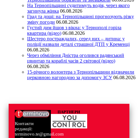
На Тернопільщині судитимуть водія, через якого
загинула жінка
06.08.2026
Град та дощі: на Тернопільщині прогнозують різку
зміну погоди
06.08.2026
Густий дим йшов з вікна: у Тернополі горіла
квартира (відео)
06.08.2026
Шестеро постраждалих, серед них – дитина: у
поліції назвали деталі страшної ДТП у Кременці
06.08.2026
Через обміління Дністра оголився радянський
цвинтар та кораблі часів 2 світової (відео)
06.08.2026
15-річного волонтера з Тернопільщини відзначили
церковною нагородою за допомогу ЗСУ
06.08.2026
ПАРТНЕРИ
Контакти
редакції:
terminovo.te@gmail.com