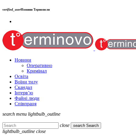
verified_user
Новини Тернополя
Новини
Оперативно
Кримінал
Освіта
Воїни тилу
Скандал
Інтерв’ю
Файні люди
Співпраця
search
menu
lightbulb_outline
close
search
Search
lightbulb_outline
close