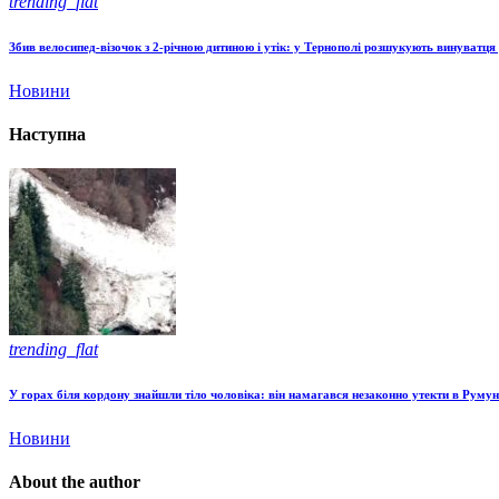
trending_flat
Збив велосипед-візочок з 2-річною дитиною і утік: у Тернополі розшукують винуватц
Новини
Наступна
trending_flat
У горах біля кордону знайшли тіло чоловіка: він намагався незаконно утекти в Руму
Новини
About the author