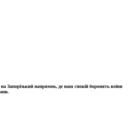
на Запорізький напрямок, де наш спокій боронять воїни
омин.