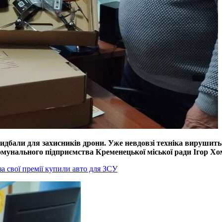
дбали для захисників дрони. Уже невдовзі техніка вирушить 
омунального підприємства Кременецької міської ради Ігор Х
а свої премії купили авто для ЗСУ