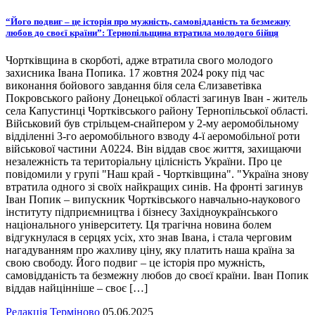
“Його подвиг – це історія про мужність, самовідданість та безмежну
любов до своєї країни”: Тернопільщина втратила молодого бійця
Чортківщина в скорботі, адже втратила свого молодого
захисника Івана Попика. 17 жовтня 2024 року під час
виконання бойового завдання біля села Єлизаветівка
Покровського району Донецької області загинув Іван - житель
села Капустинці Чортківського району Тернопільської області.
Військовий був стрільцем-снайпером у 2-му аеромобільному
відділенні 3-го аеромобільного взводу 4-ї аеромобільної роти
військової частини А0224. Він віддав своє життя, захищаючи
незалежність та територіальну цілісність України. Про це
повідомили у групі "Наш край - Чортківщина". "Україна знову
втратила одного зі своїх найкращих синів. На фронті загинув
Іван Попик – випускник Чортківського навчально-наукового
інституту підприємництва і бізнесу Західноукраїнського
національного університету. Ця трагічна новина болем
відгукнулася в серцях усіх, хто знав Івана, і стала черговим
нагадуванням про жахливу ціну, яку платить наша країна за
свою свободу. Його подвиг – це історія про мужність,
самовідданість та безмежну любов до своєї країни. Іван Попик
віддав найцінніше – своє […]
Редакція Терміново
05.06.2025