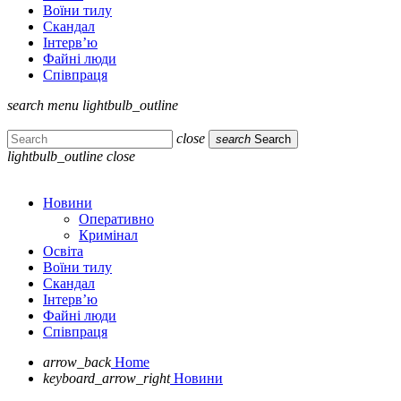
Воїни тилу
Скандал
Інтерв’ю
Файні люди
Співпраця
search
menu
lightbulb_outline
close
search
Search
lightbulb_outline
close
Новини
Оперативно
Кримінал
Освіта
Воїни тилу
Скандал
Інтерв’ю
Файні люди
Співпраця
arrow_back
Home
keyboard_arrow_right
Новини