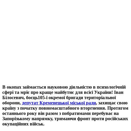
В окопах займається науковою діяльністю в психологічній
сфері та мріє про краще майбутнє для всієї України! Іван
Білосевич, боєць105-ї окремої бригади територіальної
оборони,
депутат Кременецької міської ради
, захищає свою
країну з початку повномасштабного вторгнення. Протягом
останнього року він разом з побратимами перебуває на
Запорізькому напрямку, тримаючи фронт проти російських
окупаційних військ.