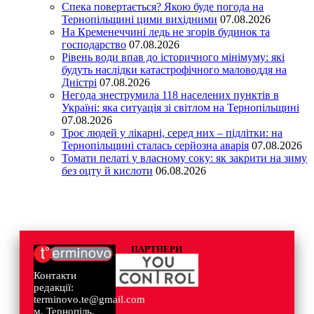
Спека повертається? Якою буде погода на
Тернопільщині цими вихідними
07.08.2026
На Кременеччині ледь не згорів будинок та
господарство
07.08.2026
Рівень води впав до історичного мінімуму: які
будуть наслідки катастрофічного маловоддя на
Дністрі
07.08.2026
Негода знеструмила 118 населених пунктів в
Україні: яка ситуація зі світлом на Тернопільщині
07.08.2026
Троє людей у лікарні, серед них – підлітки: на
Тернопільщині сталась серйозна аварія
07.08.2026
Томати пелаті у власному соку: як закрити на зиму
без оцту й кислоти
06.08.2026
ПАРТНЕРИ
Контакти
редакції:
terminovo.te@gmail.com
м. Тернопіль,