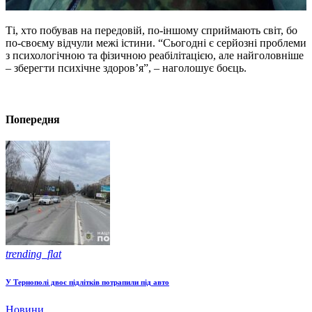
Ті, хто побував на передовій, по-іншому сприймають світ, бо
по-своєму відчули межі істини. “Сьогодні є серйозні проблеми
з психологічною та фізичною реабілітацією, але найголовніше
– зберегти психічне здоров’я”, – наголошує боєць.
Попередня
trending_flat
У Тернополі двоє підлітків потрапили під авто
Новини