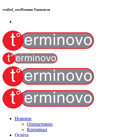
verified_user
Новини Тернополя
Новини
Оперативно
Кримінал
Освіта