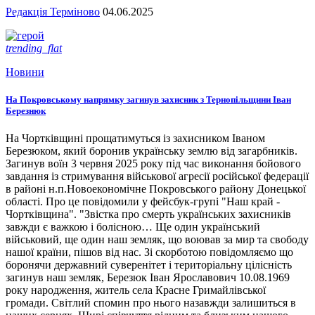
Редакція Терміново
04.06.2025
trending_flat
Новини
На Покровському напрямку загинув захисник з Тернопільщини Іван
Березнюк
На Чортківщині прощатимуться із захисником Іваном
Березюком, який боронив українську землю від загарбників.
Загинув воїн 3 червня 2025 року під час виконання бойового
завдання із стримування військової агресії російської федерації
в районі н.п.Новоекономічне Покровського району Донецької
області. Про це повідомили у фейсбук-групі "Наш край -
Чортківщина". "Звістка про смерть українських захисників
завжди є важкою і болісною… Ще один український
військовий, ще один наш земляк, що воював за мир та свободу
нашої країни, пішов від нас. Зі скорботою повідомляємо що
боронячи державний суверенітет і територіальну цілісність
загинув наш земляк, Березюк Іван Ярославович 10.08.1969
року народження, житель села Красне Гримайлівської
громади. Світлий спомин про нього назавжди залишиться в