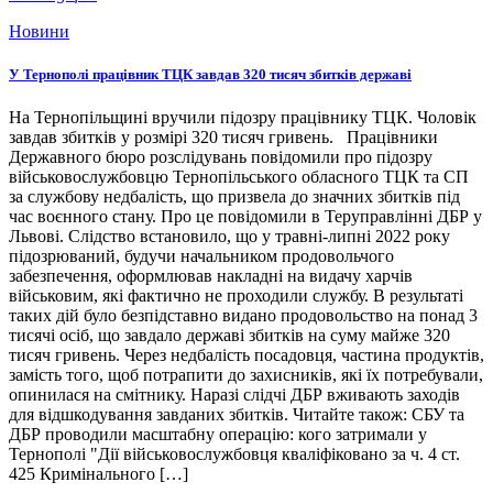
Новини
У Тернополі працівник ТЦК завдав 320 тисяч збитків державі
На Тернопільщині вручили підозру працівнику ТЦК. Чоловік
завдав збитків у розмірі 320 тисяч гривень. Працівники
Державного бюро розслідувань повідомили про підозру
військовослужбовцю Тернопільського обласного ТЦК та СП
за службову недбалість, що призвела до значних збитків під
час воєнного стану. Про це повідомили в Теруправлінні ДБР у
Львові. Слідство встановило, що у травні-липні 2022 року
підозрюваний, будучи начальником продовольчого
забезпечення, оформлював накладні на видачу харчів
військовим, які фактично не проходили службу. В результаті
таких дій було безпідставно видано продовольство на понад 3
тисячі осіб, що завдало державі збитків на суму майже 320
тисяч гривень. Через недбалість посадовця, частина продуктів,
замість того, щоб потрапити до захисників, які їх потребували,
опинилася на смітнику. Наразі слідчі ДБР вживають заходів
для відшкодування завданих збитків. Читайте також: СБУ та
ДБР проводили масштабну операцію: кого затримали у
Тернополі "Дії військовослужбовця кваліфіковано за ч. 4 ст.
425 Кримінального […]