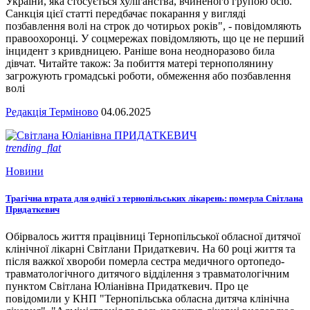
України, яка стосується хуліганства, вчиненого групою осіб.
Санкція цієї статті передбачає покарання у вигляді
позбавлення волі на строк до чотирьох років", - повідомляють
правоохоронці. У соцмережах повідомляють, що це не перший
інцидент з кривдницею. Раніше вона неодноразово била
дівчат. Читайте також: За побиття матері тернополянину
загрожують громадські роботи, обмеження або позбавлення
волі
Редакція Терміново
04.06.2025
trending_flat
Новини
Трагічна втрата для однієї з тернопільських лікарень: померла Світлана
Придаткевич
Обірвалось життя працівниці Тернопільської обласної дитячої
клінічної лікарні Світлани Придаткевич. На 60 році життя та
після важкої хвороби померла сестра медичного ортопедо-
травматологічного дитячого відділення з травматологічним
пунктом Світлана Юліанівна Придаткевич. Про це
повідомили у КНП "Тернопільська обласна дитяча клінічна