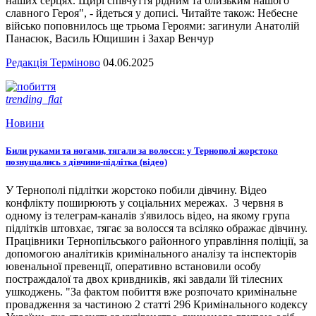
наших серцях. Щирі співчуття рідним та близьким нашого
славного Героя", - йдеться у дописі. Читайте також: Небесне
військо поповнилось ще трьома Героями: загинули Анатолій
Панасюк, Василь Ющишин і Захар Венчур
Редакція Терміново
04.06.2025
trending_flat
Новини
Били руками та ногами, тягали за волосся: у Тернополі жорстоко
познущались з дівчини-підлітка (відео)
У Тернополі підлітки жорстоко побили дівчину. Відео
конфлікту поширюють у соціальних мережах. 3 червня в
одному із телеграм-каналів з'явилось відео, на якому група
підлітків штовхає, тягає за волосся та всіляко ображає дівчину.
Працівники Тернопільського районного управління поліції, за
допомогою аналітиків кримінального аналізу та інспекторів
ювенальної превенції, оперативно встановили особу
постраждалої та двох кривдників, які завдали їй тілесних
ушкоджень. "За фактом побиття вже розпочато кримінальне
провадження за частиною 2 статті 296 Кримінального кодексу