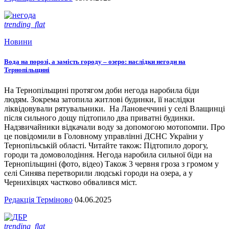
trending_flat
Новини
Вода на порозі, а замість городу – озеро: наслідки негоди на
Тернопільщині
На Тернопільщині протягом доби негода наробила біди
людям. Зокрема затопила житлові будинки, її наслідки
ліквідовували рятувальники. На Лановеччині у селі Влащинці
після сильного дощу підтопило два приватні будинки.
Надзвичайники відкачали воду за допомогою мотопомпи. Про
це повідомили в Головному управлінні ДСНС України у
Тернопільській області. Читайте також: Підтопило дорогу,
городи та домоволодіння. Негода наробила сильної біди на
Тернопільщині (фото, відео) Також 3 червня гроза з громом у
селі Синява перетворили людські городи на озера, а у
Чернихівцях частково обвалився міст.
Редакція Терміново
04.06.2025
trending_flat