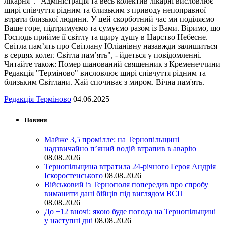
лікарня". "Адміністрація та весь колектив лікарні висловлює
щирі співчуття рідним та близьким з приводу непоправної
втрати близької людини. У цей скорботний час ми поділяємо
Ваше горе, підтримуємо та сумуємо разом із Вами. Віримо, що
Господь прийме її світлу та щиру душу в Царство Небесне.
Світла пам’ять про Світлану Юліанівну назавжди залишиться
в серцях колег. Світла пам’ять", - йдеться у повідомленні.
Читайте також: Помер шанований священник з Кременеччини
Редакція "Терміново" висловлює щирі співчуття рідним та
близьким Світлани. Хай спочиває з миром. Вічна пам'ять.
Редакція Терміново
04.06.2025
Новини
Майже 3,5 промілле: на Тернопільщині
надзвичайно п’яний водій втрапив в аварію
08.08.2026
Тернопільщина втратила 24-річного Героя Андрія
Іскоростенського
08.08.2026
Військовий із Тернополя попередив про спробу
виманити дані бійців під виглядом ВСП
08.08.2026
До +12 вночі: якою буде погода на Тернопільщині
у наступні дні
08.08.2026