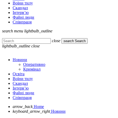
Воїни тилу
Скандал
Інтерв’ю
Файні люди
Співпраця
search
menu
lightbulb_outline
close
search
Search
lightbulb_outline
close
Новини
Оперативно
Кримінал
Освіта
Воїни тилу
Скандал
Інтерв’ю
Файні люди
Співпраця
arrow_back
Home
keyboard_arrow_right
Новини