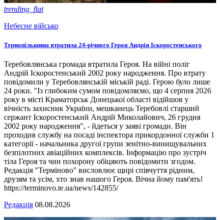
trending_flat
Небесне військо
Тернопільщина втратила 24-річного Героя Андрія Іскоростенського
Теребовлянська громада втратила Героя. На війні поліг
Андрій Іскоростенський 2002 року народження. Про втрату
повідомили у Теребовлянській міській раді. Герою було лише
24 роки. "Із глибоким сумом повідомляємо, що 4 серпня 2026
року в місті Краматорськ Донецької області відійшов у
вічність захисник України, мешканець Теребовлі старший
сержант Іскоростенський Андрій Миколайович, 26 грудня
2002 року народження", - йдеться у заяві громади. Він
проходив службу на посаді інспектора прикордонної служби 1
категорії - начальника другої групи зенітно-винищувальних
безпілотних авіаційних комплексів. Інформацію про зустріч
тіла Героя та чин похорону обіцяють повідомити згодом.
Редакція "Терміново" висловлює щирі співчуття рідним,
друзям та усім, хто знав нашого Героя. Вічна йому пам'ять!
https://terminovo.te.ua/news/142855/
Редакція
08.08.2026