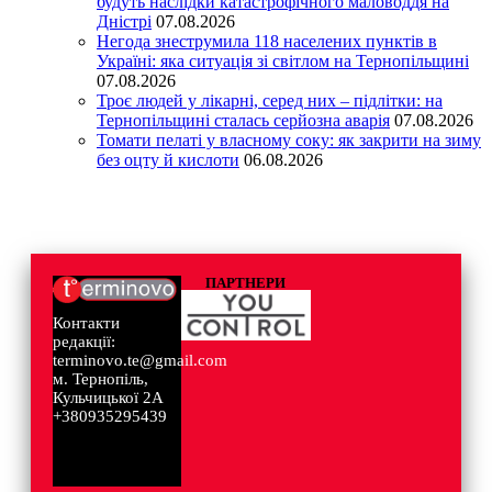
будуть наслідки катастрофічного маловоддя на
Дністрі
07.08.2026
Негода знеструмила 118 населених пунктів в
Україні: яка ситуація зі світлом на Тернопільщині
07.08.2026
Троє людей у лікарні, серед них – підлітки: на
Тернопільщині сталась серйозна аварія
07.08.2026
Томати пелаті у власному соку: як закрити на зиму
без оцту й кислоти
06.08.2026
ПАРТНЕРИ
Контакти
редакції:
terminovo.te@gmail.com
м. Тернопіль,
Кульчицької 2А
+380935295439