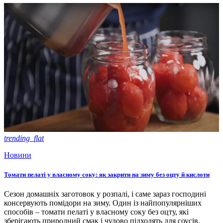
trending_flat
Новини
Томати пелаті у власному соку: як закрити на зиму без оцту й кислоти
Сезон домашніх заготовок у розпалі, і саме зараз господині
консервують помідори на зиму. Один із найпопулярніших
способів – томати пелаті у власному соку без оцту, які
зберігають природний смак і чудово підходять для соусів,