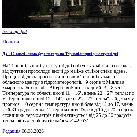
trending_flat
Новини
До +12 вночі: якою буде погода на Тернопільщині у наступні дні
На Тернопільщині у наступні дні очікується мінлива погода -
від суттєвої прохолоди вночі до майже стійкої спеки вдень.
Про це свідчить прогноз синоптиків Тернопільського
обласного центру з гідрометеорології. "9 серпня: Мінлива
хмарність. Без опадів. Вітер північно – східний, 3 – 8 м/с.
Температура по області вночі 11 – 16°, вдень 22 – 27° тепла; по
м. Тернополю вночі 12 – 14°, вдень 25 – 27° тепла", - йдеться у
прогнозі. 10 серпня температура вночі буде від 12 до 17, вдень
- 26-31 градус тепла. 11 серпня вночі буде від 15 до 20, а вдень
стовпчики термометрів підніматимуться від 25 до 30 градусів
тепла. https://terminovo.te.ua/news/142953/
Редакція
08.08.2026