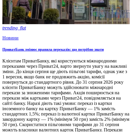
trending_flat
Новини
ПриватБанк змінює правила переказів: що потрібно знати
Клієнтам ПриватБанку, які користуються міжнародними
переказами через Приват24, варто звернути увагу на важливі
зміни. До кінця серпня ще діють пільгові тарифи, однак уже з
1 вересня, якщо банк не продовжить акцію, комісії
повернуться до стандартного рівня. До 31 серпня 2026 року
клієнти ПриватБанку можуть здійснювати міжнародні
перекази за зниженими тарифами. Акція поширюється на
перекази між картками через Приват24, повідомляється на
сайті банку. Наразі діють такі умови: переказ із картки
іноземного банку на картку ПриватБанку — 1% замість
стандартних 1,5%; переказ із валютної картки ПриватБанку на
закордонну картку — 1% (мінімум 50 грн) замість 2% (мінімум
50 грн). Скористатися пільговими тарифами до 31 серпня
можуть власники валютних карток ПриватБанку. Перекази