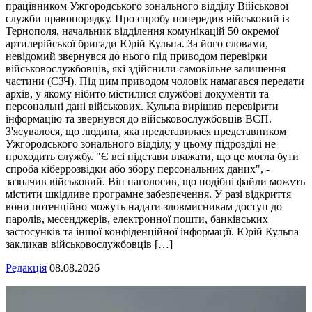
працівником Ужгородського зонального відділу Військової
служби правопорядку. Про спробу попередив військовий із
Тернополя, начальник відділення комунікацій 50 окремої
артилерійської бригади Юрій Кульпа. За його словами,
невідомий звернувся до нього під приводом перевірки
військовослужбовців, які здійснили самовільне залишення
частини (СЗЧ). Під цим приводом чоловік намагався передати
архів, у якому нібито містилися службові документи та
персональні дані військових. Кульпа вирішив перевірити
інформацію та звернувся до військовослужбовців ВСП.
З'ясувалося, що людина, яка представилася представником
Ужгородського зонального відділу, у цьому підрозділі не
проходить службу. "Є всі підстави вважати, що це могла бути
спроба кіберрозвідки або збору персональних даних", -
зазначив військовий. Він наголосив, що подібні файли можуть
містити шкідливе програмне забезпечення. У разі відкриття
вони потенційно можуть надати зловмисникам доступ до
паролів, месенджерів, електронної пошти, банківських
застосунків та іншої конфіденційної інформації. Юрій Кульпа
закликав військовослужбовців […]
Редакція
08.08.2026