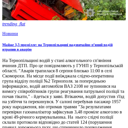
trending_flat
Новини
Майже 3,5 промілле: на Тернопільщині надзвичайно п’яний водій
втрапив в аварію
На Тернопільщині водій у стані алкогольного сп'яніння
вчинив ДТП. Про це повідомляють у ГУНП у Тернопільській
області. "Аварія трапилася 8 серпня близько 11:00 в селі
Скоморохи. На місце події виїжджала слідчо-оперативна
група відділу поліції №2 Тернополя. за попередньою
інформацією, водій автомобіля ВАЗ 2108 не зупинився на
вимогу співробітників групи реагування патрульної поліції та
почав тікати," - йдеться у заяві. Втікаючи, водій допустив з'їзд
на узбіччя та перекинувся. У салоні перебував пасажир 1957
року народження, він отримав травми "За результатами
перевірки газоаналізатор зафіксував 3,48 проміле алкоголю в
крові 49-річного кермувальника. На нього слідчі поліції
склали протоколи відповідно до статей 124 (порушення
правил дорожнього руху, що спричинило пошкодження