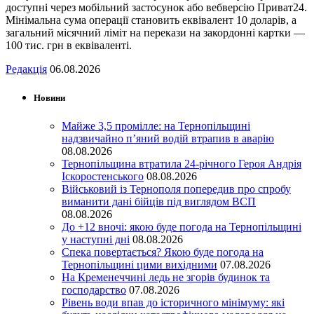
доступні через мобільний застосунок або вебверсію Приват24.
Мінімальна сума операції становить еквівалент 10 доларів, а
загальний місячний ліміт на перекази на закордонні картки —
100 тис. грн в еквіваленті.
Редакція
06.08.2026
Новини
Майже 3,5 промілле: на Тернопільщині
надзвичайно п’яний водій втрапив в аварію
08.08.2026
Тернопільщина втратила 24-річного Героя Андрія
Іскоростенського
08.08.2026
Військовий із Тернополя попередив про спробу
виманити дані бійців під виглядом ВСП
08.08.2026
До +12 вночі: якою буде погода на Тернопільщині
у наступні дні
08.08.2026
Спека повертається? Якою буде погода на
Тернопільщині цими вихідними
07.08.2026
На Кременеччині ледь не згорів будинок та
господарство
07.08.2026
Рівень води впав до історичного мінімуму: які