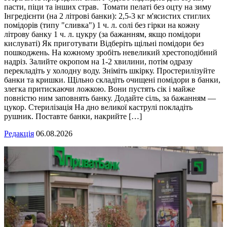
пасти, піци та інших страв. Томати пелаті без оцту на зиму
Інгредієнти (на 2 літрові банки): 2,5-3 кг м'ясистих стиглих
помідорів (типу "сливка") 1 ч. л. солі без гірки на кожну
літрову банку 1 ч. л. цукру (за бажанням, якщо помідори
кислуваті) Як приготувати Відберіть щільні помідори без
пошкоджень. На кожному зробіть невеликий хрестоподібний
надріз. Залийте окропом на 1-2 хвилини, потім одразу
перекладіть у холодну воду. Зніміть шкірку. Простерилізуйте
банки та кришки. Щільно складіть очищені помідори в банки,
злегка притискаючи ложкою. Вони пустять сік і майже
повністю ним заповнять банку. Додайте сіль, за бажанням —
цукор. Стерилізація На дно великої каструлі покладіть
рушник. Поставте банки, накрийте […]
Редакція
06.08.2026