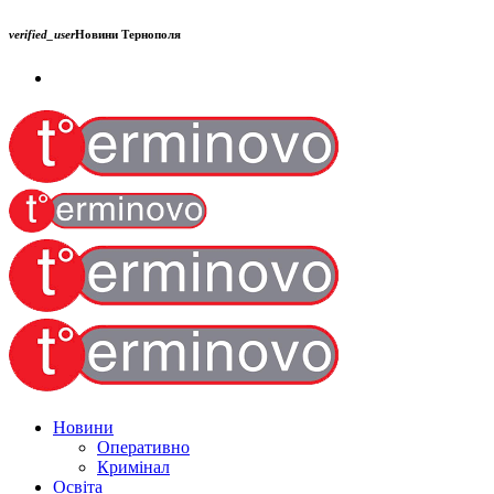
verified_user
Новини Тернополя
Новини
Оперативно
Кримінал
Освіта