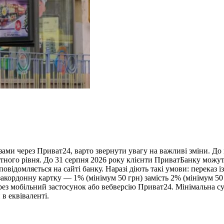
ми через Приват24, варто звернути увагу на важливі зміни. До к
артного рівня. До 31 серпня 2026 року клієнти ПриватБанку мож
відомляється на сайті банку. Наразі діють такі умови: переказ 
закордонну картку — 1% (мінімум 50 грн) замість 2% (мінімум 5
з мобільний застосунок або вебверсію Приват24. Мінімальна сума
 в еквіваленті.