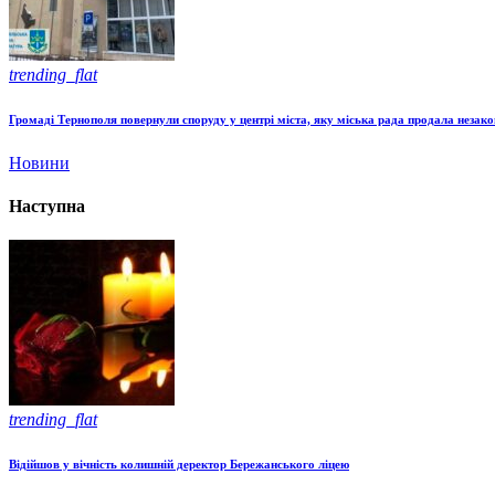
trending_flat
Громаді Тернополя повернули споруду у центрі міста, яку міська рада продала незак
Новини
Наступна
trending_flat
Відійшов у вічність колишній деректор Бережанського ліцею