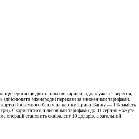
інця серпня ще діють пільгові тарифи, однак уже з 1 вересня,
уть здійснювати міжнародні перекази за зниженими тарифами.
із картки іноземного банку на картку ПриватБанку — 1% замість
0 грн). Скористатися пільговими тарифами до 31 серпня можуть
 операції становить еквівалент 10 доларів, а загальний