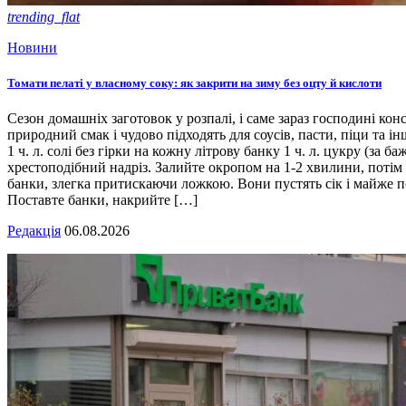
trending_flat
Новини
Томати пелаті у власному соку: як закрити на зиму без оцту й кислоти
Сезон домашніх заготовок у розпалі, і саме зараз господині кон
природний смак і чудово підходять для соусів, пасти, піци та ін
1 ч. л. солі без гірки на кожну літрову банку 1 ч. л. цукру (з
хрестоподібний надріз. Залийте окропом на 1-2 хвилини, потім 
банки, злегка притискаючи ложкою. Вони пустять сік і майже п
Поставте банки, накрийте […]
Редакція
06.08.2026