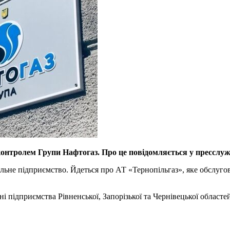
контролем Групи Нафтогаз. Про це повідомляється у пресслужб
ьне підприємство. Йдеться про АТ «Тернопільгаз», яке обслугов
 підприємства Рівненської, Запорізької та Чернівецької областей