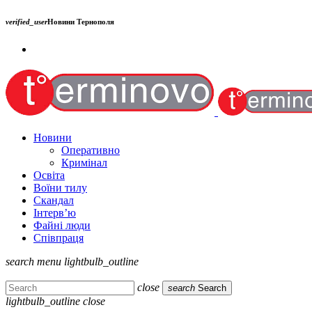
verified_user
Новини Тернополя
Новини
Оперативно
Кримінал
Освіта
Воїни тилу
Скандал
Інтерв’ю
Файні люди
Співпраця
search
menu
lightbulb_outline
close
search
Search
lightbulb_outline
close