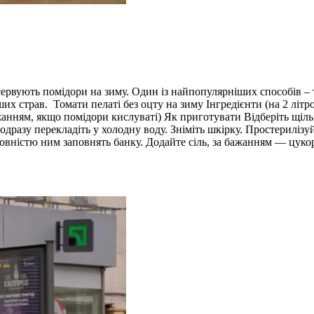
сервують помідори на зиму. Один із найпопулярніших способів – т
ших страв. Томати пелаті без оцту на зиму Інгредієнти (на 2 літро
а бажанням, якщо помідори кислуваті) Як приготувати Відберіть щ
одразу перекладіть у холодну воду. Зніміть шкірку. Простериліз
овністю ним заповнять банку. Додайте сіль, за бажанням — цукор