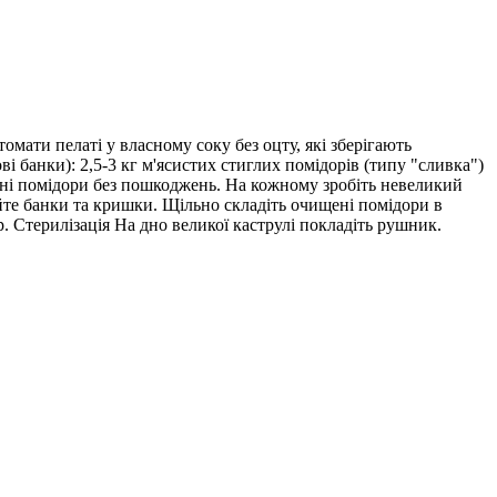
омати пелаті у власному соку без оцту, які зберігають
ві банки): 2,5-3 кг м'ясистих стиглих помідорів (типу "сливка")
ільні помідори без пошкоджень. На кожному зробіть невеликий
уйте банки та кришки. Щільно складіть очищені помідори в
. Стерилізація На дно великої каструлі покладіть рушник.