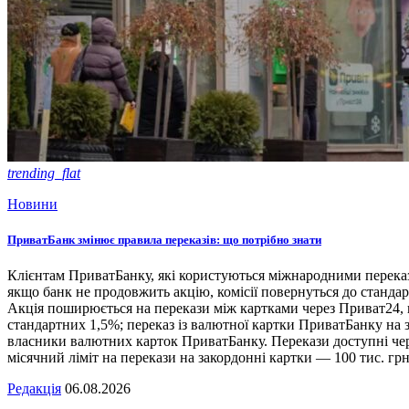
trending_flat
Новини
ПриватБанк змінює правила переказів: що потрібно знати
Клієнтам ПриватБанку, які користуються міжнародними переказа
якщо банк не продовжить акцію, комісії повернуться до станд
Акція поширюється на перекази між картками через Приват24, по
стандартних 1,5%; переказ із валютної картки ПриватБанку на 
власники валютних карток ПриватБанку. Перекази доступні чере
місячний ліміт на перекази на закордонні картки — 100 тис. грн
Редакція
06.08.2026