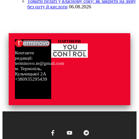
Томати пелаті у власному соку: як закрити на зиму
без оцту й кислоти
06.08.2026
ПАРТНЕРИ
Контакти
редакції:
terminovo.te@gmail.com
м. Тернопіль,
Кульчицької 2А
+380935295439