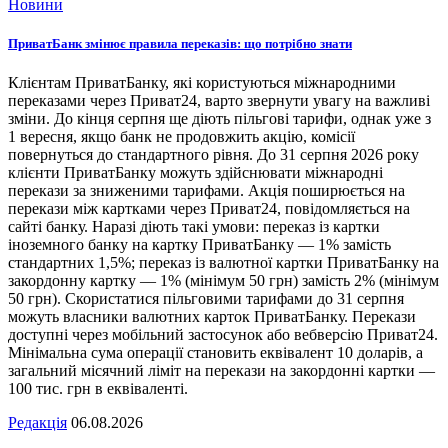
Новини
ПриватБанк змінює правила переказів: що потрібно знати
Клієнтам ПриватБанку, які користуються міжнародними
переказами через Приват24, варто звернути увагу на важливі
зміни. До кінця серпня ще діють пільгові тарифи, однак уже з
1 вересня, якщо банк не продовжить акцію, комісії
повернуться до стандартного рівня. До 31 серпня 2026 року
клієнти ПриватБанку можуть здійснювати міжнародні
перекази за зниженими тарифами. Акція поширюється на
перекази між картками через Приват24, повідомляється на
сайті банку. Наразі діють такі умови: переказ із картки
іноземного банку на картку ПриватБанку — 1% замість
стандартних 1,5%; переказ із валютної картки ПриватБанку на
закордонну картку — 1% (мінімум 50 грн) замість 2% (мінімум
50 грн). Скористатися пільговими тарифами до 31 серпня
можуть власники валютних карток ПриватБанку. Перекази
доступні через мобільний застосунок або вебверсію Приват24.
Мінімальна сума операції становить еквівалент 10 доларів, а
загальний місячний ліміт на перекази на закордонні картки —
100 тис. грн в еквіваленті.
Редакція
06.08.2026