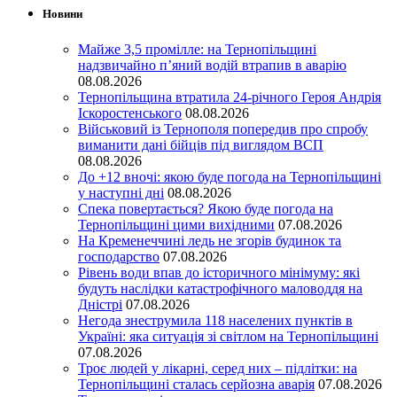
Новини
Майже 3,5 промілле: на Тернопільщині
надзвичайно п’яний водій втрапив в аварію
08.08.2026
Тернопільщина втратила 24-річного Героя Андрія
Іскоростенського
08.08.2026
Військовий із Тернополя попередив про спробу
виманити дані бійців під виглядом ВСП
08.08.2026
До +12 вночі: якою буде погода на Тернопільщині
у наступні дні
08.08.2026
Спека повертається? Якою буде погода на
Тернопільщині цими вихідними
07.08.2026
На Кременеччині ледь не згорів будинок та
господарство
07.08.2026
Рівень води впав до історичного мінімуму: які
будуть наслідки катастрофічного маловоддя на
Дністрі
07.08.2026
Негода знеструмила 118 населених пунктів в
Україні: яка ситуація зі світлом на Тернопільщині
07.08.2026
Троє людей у лікарні, серед них – підлітки: на
Тернопільщині сталась серйозна аварія
07.08.2026