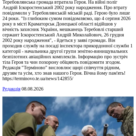
Теребовлянська громада втратила Героя. На війні поліг
Андрій Іскоростенський 2002 року народження. Про втрату
повідомили у Теребовлянській міській раді. Герою було лише
24 роки. "Із глибоким сумом повідомляємо, що 4 серпня 2026
року в місті Краматорськ Донецької області відійшов у
вічність захисник України, мешканець Теребовлі старший
сержант Іскоростенський Андрій Миколайович, 26 грудня
2002 року народження", - йдеться у заяві громади. Він
проходив службу на посаді інспектора прикордонної служби 1
категорії - начальника другої групи зенітно-винищувальних
безпілотних авіаційних комплексів. Інформацію про зустріч
тіла Героя та чин похорону обіцяють повідомити згодом.
Редакція "Терміново" висловлює щирі співчуття рідним,
друзям та усім, хто знав нашого Героя. Вічна йому пам'ять!
https://terminovo.te.ua/news/142855/
Редакція
08.08.2026