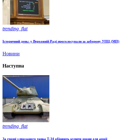
trending_flat
Історичний день: у Верховній Раді проголосували за заборону УПЦ (МП)
Новини
Наступна
trending_flat
За гроші з проданого танка Т-34 обіцяють купити дрони для армії