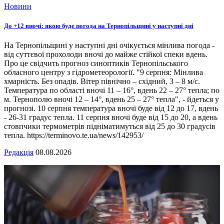
Новини
До +12 вночі: якою буде погода на Тернопільщині у наступні дні
На Тернопільщині у наступні дні очікується мінлива погода -
від суттєвої прохолоди вночі до майже стійкої спеки вдень.
Про це свідчить прогноз синоптиків Тернопільського
обласного центру з гідрометеорології. "9 серпня: Мінлива
хмарність. Без опадів. Вітер північно – східний, 3 – 8 м/с.
Температура по області вночі 11 – 16°, вдень 22 – 27° тепла; по
м. Тернополю вночі 12 – 14°, вдень 25 – 27° тепла", - йдеться у
прогнозі. 10 серпня температура вночі буде від 12 до 17, вдень
- 26-31 градус тепла. 11 серпня вночі буде від 15 до 20, а вдень
стовпчики термометрів підніматимуться від 25 до 30 градусів
тепла. https://terminovo.te.ua/news/142953/
Редакція
08.08.2026