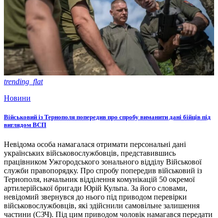
trending_flat
Новини
Військовий із Тернополя попередив про спробу виманити дані бійців під
виглядом ВСП
Невідома особа намагалася отримати персональні дані
українських військовослужбовців, представившись
працівником Ужгородського зонального відділу Військової
служби правопорядку. Про спробу попередив військовий із
Тернополя, начальник відділення комунікацій 50 окремої
артилерійської бригади Юрій Кульпа. За його словами,
невідомий звернувся до нього під приводом перевірки
військовослужбовців, які здійснили самовільне залишення
частини (СЗЧ). Під цим приводом чоловік намагався передати