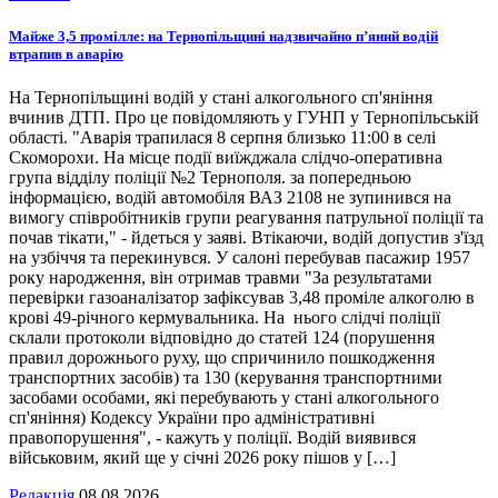
Майже 3,5 промілле: на Тернопільщині надзвичайно п’яний водій
втрапив в аварію
На Тернопільщині водій у стані алкогольного сп'яніння
вчинив ДТП. Про це повідомляють у ГУНП у Тернопільській
області. "Аварія трапилася 8 серпня близько 11:00 в селі
Скоморохи. На місце події виїжджала слідчо-оперативна
група відділу поліції №2 Тернополя. за попередньою
інформацією, водій автомобіля ВАЗ 2108 не зупинився на
вимогу співробітників групи реагування патрульної поліції та
почав тікати," - йдеться у заяві. Втікаючи, водій допустив з'їзд
на узбіччя та перекинувся. У салоні перебував пасажир 1957
року народження, він отримав травми "За результатами
перевірки газоаналізатор зафіксував 3,48 проміле алкоголю в
крові 49-річного кермувальника. На нього слідчі поліції
склали протоколи відповідно до статей 124 (порушення
правил дорожнього руху, що спричинило пошкодження
транспортних засобів) та 130 (керування транспортними
засобами особами, які перебувають у стані алкогольного
сп'яніння) Кодексу України про адміністративні
правопорушення", - кажуть у поліції. Водій виявився
військовим, який ще у січні 2026 року пішов у […]
Редакція
08.08.2026