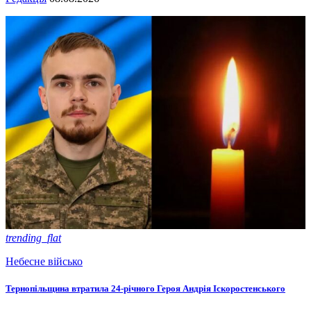
trending_flat
Небесне військо
Тернопільщина втратила 24-річного Героя Андрія Іскоростенського