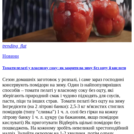
trending_flat
Новини
Томати пелаті у власному соку: як закрити на зиму без оцту й кислоти
Сезон домашніх заготовок у розпалі, і саме зараз господині
консервують помідори на зиму. Один із найпопулярніших
способів – томати пелаті у власному соку без оцту, які
зберігають природний смак і чудово підходять для соусів,
пасти, піци та інших страв. Томати пелаті без оцту на зиму
Інгредієнти (на 2 літрові банки): 2,5-3 кг м'ясистих стиглих
помідорів (типу "сливка") 1 ч. л. солі без гірки на кожну
літрову банку 1 ч. л. цукру (за бажанням, якщо помідори
кислуваті) Як приготувати Відберіть щільні помідори без
пошкоджень. На кожному зробіть невеликий хрестоподібний
надріз. Залийте окропом на 1-2 хвилини, потім одразу