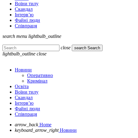
Воїни тилу
Скандал
Інтерв’ю
Файні люди
Співпраця
search
menu
lightbulb_outline
close
search
Search
lightbulb_outline
close
Новини
Оперативно
Кримінал
Освіта
Воїни тилу
Скандал
Інтерв’ю
Файні люди
Співпраця
arrow_back
Home
keyboard_arrow_right
Новини