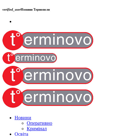
verified_user
Новини Тернополя
Новини
Оперативно
Кримінал
Освіта