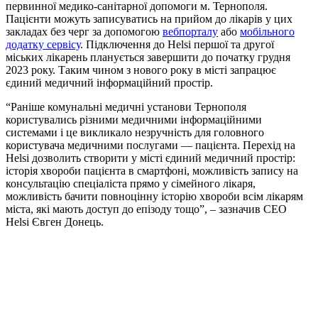
первинної медико-санітарної допомоги м. Тернополя.
Пацієнти можуть записуватись на прийом до лікарів у цих
закладах без черг за допомогою
вебпорталу
або
мобільного
додатку сервісу
. Підключення до Helsi першої та другої
міських лікарень планується завершити до початку грудня
2023 року. Таким чином з нового року в місті запрацює
єдиний медичний інформаційний простір.
“Раніше комунальні медичні установи Тернополя
користувались різними медичними інформаційними
системами і це викликало незручність для головного
користувача медичними послугами — пацієнта. Перехід на
Helsi дозволить створити у місті єдиний медичний простір:
історія хвороби пацієнта в смартфоні, можливість запису на
консультацію спеціаліста прямо у сімейного лікаря,
можливість бачити повноцінну історію хвороби всім лікарям
міста, які мають доступ до епізоду тощо”, – зазначив CEO
Helsi Євген Донець.