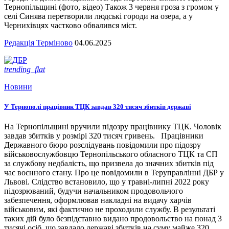
Тернопільщині (фото, відео) Також 3 червня гроза з громом у
селі Синява перетворили людські городи на озера, а у
Чернихівцях частково обвалився міст.
Редакція Терміново
04.06.2025
trending_flat
Новини
У Тернополі працівник ТЦК завдав 320 тисяч збитків державі
На Тернопільщині вручили підозру працівнику ТЦК. Чоловік
завдав збитків у розмірі 320 тисяч гривень. Працівники
Державного бюро розслідувань повідомили про підозру
військовослужбовцю Тернопільського обласного ТЦК та СП
за службову недбалість, що призвела до значних збитків під
час воєнного стану. Про це повідомили в Теруправлінні ДБР у
Львові. Слідство встановило, що у травні-липні 2022 року
підозрюваний, будучи начальником продовольчого
забезпечення, оформлював накладні на видачу харчів
військовим, які фактично не проходили службу. В результаті
таких дій було безпідставно видано продовольство на понад 3
тисячі осіб, що завдало державі збитків на суму майже 320