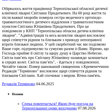
Обірвалось життя працівниці Тернопільської обласної дитячої
клінічної лікарні Світлани Придаткевич. На 60 році життя та
після важкої хвороби померла сестра медичного ортопедо-
травматологічного дитячого відділення з травматологічним
пунктом Світлана Юліанівна Придаткевич. Про це
повідомили у КНП "Тернопільська обласна дитяча клінічна
лікарня". "Адміністрація та весь колектив лікарні висловлює
щирі співчуття рідним та близьким з приводу непоправної
втрати близької людини. У цей скорботний час ми поділяємо
Ваше горе, підтримуємо та сумуємо разом із Вами. Віримо, що
Господь прийме її світлу та щиру душу в Царство Небесне.
Світла пам’ять про Світлану Юліанівну назавжди залишиться
в серцях колег. Світла пам’ять", - йдеться у повідомленні.
Читайте також: Помер шанований священник з Кременеччини
Редакція "Терміново" висловлює щирі співчуття рідним та
близьким Світлани. Хай спочиває з миром. Вічна пам'ять.
Редакція Терміново
04.06.2025
Новини
Спека повертається? Якою буде погода на
Тернопільщині цими вихідними
07.08.2026