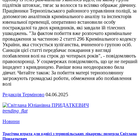
підлітків штовхає, тягає за волосся та всіляко ображає дівчину.
Працівники Тернопільського районного управління поліції, за
допомогою аналітиків кримінального аналізу та інспекторів
ювенальної превенції, оперативно встановили особу
постраждалої та двох кривдників, які завдали їй тілесних
ушкоджень. "За фактом побиття вже розпочато кримінальне
провадження за частиною 2 статті 296 Кримінального кодексу
України, яка стосується хуліганства, вчиненого групою осіб.
Санкція цієї статті передбачає покарання у вигляді
позбавлення волі на строк до чотирьох років", - повідомляють
правоохоронці. У соцмережах повідомляють, що це не перший
інцидент з кривдницею. Раніше вона неодноразово била
дівчат. Читайте також: За побиття матері тернополянину
загрожують громадські роботи, обмеження або позбавлення
волі
Редакція Терміново
04.06.2025
trending_flat
Новини
Трагічна втрата для однієї з тернопільських лікарень: померла Світлана
Придаткевич