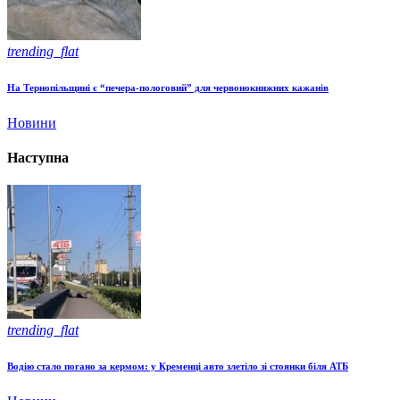
trending_flat
На Тернопільщині є “печера-пологовий” для червонокнижних кажанів
Новини
Наступна
trending_flat
Водію стало погано за кермом: у Кременці авто злетіло зі стоянки біля АТБ