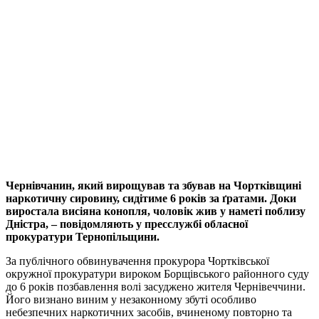
Чернівчанин, який вирощував та збував на Чортківщині
наркотичну сировину, сидітиме 6 років за ґратами. Доки
виростала висіяна конопля, чоловік жив у наметі поблизу
Дністра, – повідомляють у пресслужбі обласної
прокуратури Тернопільщини.
За публічного обвинувачення прокурора Чортківської
окружної прокуратури вироком Борщівського районного суду
до 6 років позбавлення волі засуджено жителя Чернівеччини.
Його визнано виним у незаконному збуті особливо
небезпечних наркотичних засобів, вчиненому повторно та