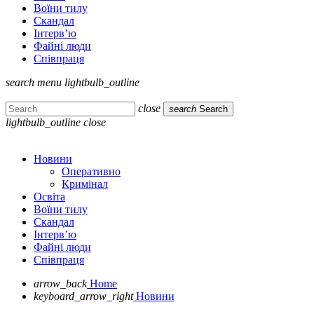
Воїни тилу
Скандал
Інтерв’ю
Файні люди
Співпраця
search
menu
lightbulb_outline
close
search
Search
lightbulb_outline
close
Новини
Оперативно
Кримінал
Освіта
Воїни тилу
Скандал
Інтерв’ю
Файні люди
Співпраця
arrow_back
Home
keyboard_arrow_right
Новини