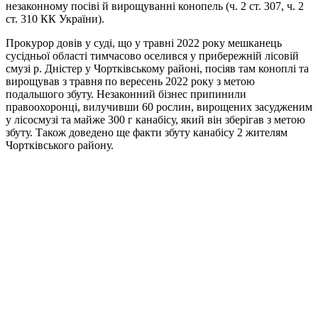
незаконному посіві й вирощуванні конопель (ч. 2 ст. 307, ч. 2
ст. 310 КК України).
Прокурор довів у суді, що у травні 2022 року мешканець
сусідньої області тимчасово оселився у прибережній лісовій
смузі р. Дністер у Чортківському районі, посіяв там коноплі та
вирощував з травня по вересень 2022 року з метою
подальшого збуту. Незаконний бізнес припинили
правоохоронці, вилучивши 60 рослин, вирощених засудженим
у лісосмузі та майже 300 г канабісу, який він зберігав з метою
збуту. Також доведено ще факти збуту канабісу 2 жителям
Чортківського району.