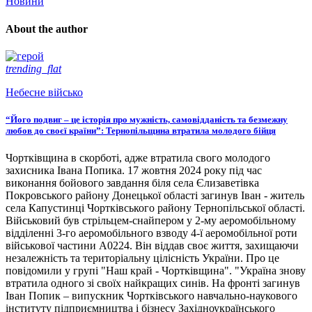
Новини
About the author
trending_flat
Небесне військо
“Його подвиг – це історія про мужність, самовідданість та безмежну
любов до своєї країни”: Тернопільщина втратила молодого бійця
Чортківщина в скорботі, адже втратила свого молодого
захисника Івана Попика. 17 жовтня 2024 року під час
виконання бойового завдання біля села Єлизаветівка
Покровського району Донецької області загинув Іван - житель
села Капустинці Чортківського району Тернопільської області.
Військовий був стрільцем-снайпером у 2-му аеромобільному
відділенні 3-го аеромобільного взводу 4-ї аеромобільної роти
військової частини А0224. Він віддав своє життя, захищаючи
незалежність та територіальну цілісність України. Про це
повідомили у групі "Наш край - Чортківщина". "Україна знову
втратила одного зі своїх найкращих синів. На фронті загинув
Іван Попик – випускник Чортківського навчально-наукового
інституту підприємництва і бізнесу Західноукраїнського