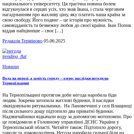
національного університету. Ця трагічна новина болем
відгукнулася в серцях усіх, хто знав Івана, і стала черговим
нагадуванням про жахливу ціну, яку платить наша країна за
свою свободу. Його подвиг – це історія про мужність,
самовідданість та безмежну любов до своєї країни. Іван Попик
віддав найцінніше – своє […]
Редакція Терміново
05.06.2025
trending_flat
Новини
Вода на порозі, а замість городу – озеро: наслідки негоди на
Тернопільщині
На Тернопільщині протягом доби негода наробила біди
людям. Зокрема затопила житлові будинки, її наслідки
ліквідовували рятувальники. На Лановеччині у селі Влащинці
після сильного дощу підтопило два приватні будинки.
Надзвичайники відкачали воду за допомогою мотопомпи. Про
це повідомили в Головному управлінні ДСНС України у
Тернопільській області. Читайте також: Підтопило дорогу,
городи та домоволодіння. Негода наробила сильної біди на