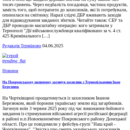
тисяч гривень. Через недбалість посадовця, частина продуктів,
замість того, щоб потрапити до захисників, які їх потребували,
опинилася на смітнику. Наразі слідчі ДБР вживають заходів
для відшкодування завданих збитків. Читайте також: СБУ та
ДБР проводили масштабну операцію: кого затримали у
Тернополі "Дії військовослужбовця кваліфіковано за ч. 4 ст.
425 Кримінального […]
Редакція Терміново
04.06.2025
trending_flat
Новини
На Покровському напрямку загинув захисник з Тернопільщини Іван
Березнюк
На Чортківщині прощатимуться із захисником Іваном
Березюком, який боронив українську землю від загарбників.
Загинув воїн 3 червня 2025 року під час виконання бойового
завдання із стримування військової агресії російської федерації
в районі н.п.Новоекономічне Покровського району Донецької
області. Про це повідомили у фейсбук-групі "Наш край -
Чортківщина". "Звістка про смерть українських захисників