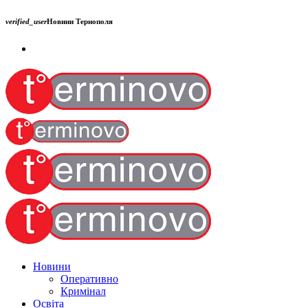
verified_user
Новини Тернополя
Новини
Оперативно
Кримінал
Освіта