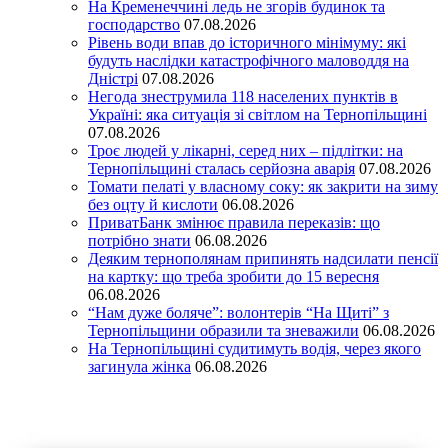
На Кременеччині ледь не згорів будинок та
господарство
07.08.2026
Рівень води впав до історичного мінімуму: які
будуть наслідки катастрофічного маловоддя на
Дністрі
07.08.2026
Негода знеструмила 118 населених пунктів в
Україні: яка ситуація зі світлом на Тернопільщині
07.08.2026
Троє людей у лікарні, серед них – підлітки: на
Тернопільщині сталась серйозна аварія
07.08.2026
Томати пелаті у власному соку: як закрити на зиму
без оцту й кислоти
06.08.2026
ПриватБанк змінює правила переказів: що
потрібно знати
06.08.2026
Деяким тернополянам припинять надсилати пенсії
на картку: що треба зробити до 15 вересня
06.08.2026
“Нам дуже боляче”: волонтерів “На Щиті” з
Тернопільщини образили та зневажили
06.08.2026
На Тернопільщині судитимуть водія, через якого
загинула жінка
06.08.2026