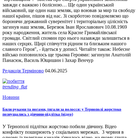
завжди є важкою і болісною… Ще один український
військовий, ще один наш земляк, що воював за мир та свободу
нашої країни, пішов від нас. Зі скорботою повідомляємо що
боронячи державний суверенітет і територіальну цілісність
загинув наш земляк, Березюк Іван Ярославович 10.08.1969
року народження, житель села Красне Гримайлівської
громади. Світлий спомин про нього назавжди залишиться в
наших серцях. Щирі співчуття рідним та близьким нашого
славного Героя", - йдеться у дописі. Читайте також: Небесне
військо поповнилось ще трьома Героями: загинули Анатолій
Панасюк, Василь Ющишин і Захар Венчур
Редакція Терміново
04.06.2025
trending_flat
Новини
Били руками та ногами, тягали за волосся: у Тернополі жорстоко
познущались з дівчини-підлітка (відео)
У Тернополі підлітки жорстоко побили дівчину. Відео
конфлікту поширюють у соціальних мережах. 3 червня в
одному із телеграм-каналів з'явилось відео, на якому група