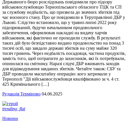
Державного бюро розслідувань повідомили про підозру
військовослужбовцю Тернопільського обласного ТЦК та СП
за службову недбалість, що призвела до значних збитків під
час воєнного стану. Про це повідомили в Теруправлінні ДБР у
Львові. Слідство встановило, що у травні-липні 2022 року
підозрюваний, будучи начальником продовольчого
забезпечення, оформлював накладні на видачу харчів
військовим, які фактично не проходили службу. В результаті
таких дій було безпідставно видано продовольство на понад 3
тисячі осіб, що завдало державі збитків на суму майже 320
тисяч гривень. Через недбалість посадовця, частина продуктів,
замість того, щоб потрапити до захисників, які їх потребували,
опинилася на смітнику. Наразі слідчі ДБР вживають заходів
для відшкодування завданих збитків. Читайте також: СБУ та
ДБР проводили масштабну операцію: кого затримали у
Тернополі "Дії військовослужбовця кваліфіковано за ч. 4 ст.
425 Кримінального […]
Редакція Терміново
04.06.2025
trending_flat
Новини