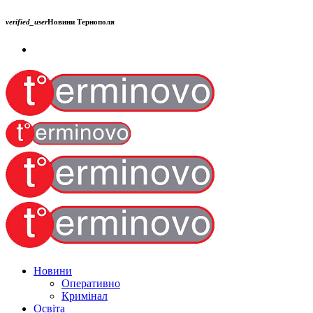
verified_user
Новини Тернополя
Новини
Оперативно
Кримінал
Освіта