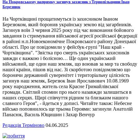
На Покровському напрямку загинув захисник з Тернопільщини Іван
Березнюк
На Чортківщині прощатимуться із захисником Іваном
Березюком, який боронив українську землю від загарбників.
Загинув воїн 3 червня 2025 року під час виконання бойового
завдання із стримування військової агресії російської федерації
в районі н.п.Новоекономічне Покровського району Донецької
області. Про це повідомили у фейсбук-групі "Наш край -
Чортківщина". "Звістка про смерть українських захисників
завжди є важкою і болісною… Ще один український
військовий, ще один наш земляк, що воював за мир та свободу
нашої країни, пішов від нас. Зі скорботою повідомляємо що
боронячи державний суверенітет і територіальну цілісність
загинув наш земляк, Березюк Іван Ярославович 10.08.1969
року народження, житель села Красне Гримайлівської
громади. Світлий спомин про нього назавжди залишиться в
наших серцях. Щирі співчуття рідним та близьким нашого
славного Героя", - йдеться у дописі. Читайте також: Небесне
військо поповнилось ще трьома Героями: загинули Анатолій
Панасюк, Василь Ющишин і Захар Венчур
Редакція Терміново
04.06.2025