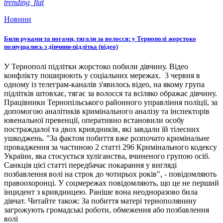
trending_flat
Новини
Били руками та ногами, тягали за волосся: у Тернополі жорстоко
познущались з дівчини-підлітка (відео)
У Тернополі підлітки жорстоко побили дівчину. Відео
конфлікту поширюють у соціальних мережах. 3 червня в
одному із телеграм-каналів з'явилось відео, на якому група
підлітків штовхає, тягає за волосся та всіляко ображає дівчину.
Працівники Тернопільського районного управління поліції, за
допомогою аналітиків кримінального аналізу та інспекторів
ювенальної превенції, оперативно встановили особу
постраждалої та двох кривдників, які завдали їй тілесних
ушкоджень. "За фактом побиття вже розпочато кримінальне
провадження за частиною 2 статті 296 Кримінального кодексу
України, яка стосується хуліганства, вчиненого групою осіб.
Санкція цієї статті передбачає покарання у вигляді
позбавлення волі на строк до чотирьох років", - повідомляють
правоохоронці. У соцмережах повідомляють, що це не перший
інцидент з кривдницею. Раніше вона неодноразово била
дівчат. Читайте також: За побиття матері тернополянину
загрожують громадські роботи, обмеження або позбавлення
волі