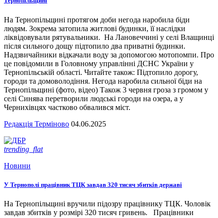
Тернопільщині
На Тернопільщині протягом доби негода наробила біди
людям. Зокрема затопила житлові будинки, її наслідки
ліквідовували рятувальники. На Лановеччині у селі Влащинці
після сильного дощу підтопило два приватні будинки.
Надзвичайники відкачали воду за допомогою мотопомпи. Про
це повідомили в Головному управлінні ДСНС України у
Тернопільській області. Читайте також: Підтопило дорогу,
городи та домоволодіння. Негода наробила сильної біди на
Тернопільщині (фото, відео) Також 3 червня гроза з громом у
селі Синява перетворили людські городи на озера, а у
Чернихівцях частково обвалився міст.
Редакція Терміново
04.06.2025
trending_flat
Новини
У Тернополі працівник ТЦК завдав 320 тисяч збитків державі
На Тернопільщині вручили підозру працівнику ТЦК. Чоловік
завдав збитків у розмірі 320 тисяч гривень. Працівники