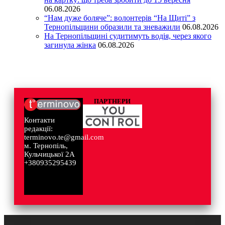
06.08.2026
“Нам дуже боляче”: волонтерів “На Щиті” з
Тернопільщини образили та зневажили
06.08.2026
На Тернопільщині судитимуть водія, через якого
загинула жінка
06.08.2026
ПАРТНЕРИ
Контакти
редакції:
terminovo.te@gmail.com
м. Тернопіль,
Кульчицької 2А
+380935295439