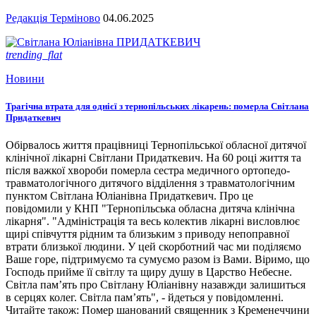
Редакція Терміново
04.06.2025
trending_flat
Новини
Трагічна втрата для однієї з тернопільських лікарень: померла Світлана
Придаткевич
Обірвалось життя працівниці Тернопільської обласної дитячої
клінічної лікарні Світлани Придаткевич. На 60 році життя та
після важкої хвороби померла сестра медичного ортопедо-
травматологічного дитячого відділення з травматологічним
пунктом Світлана Юліанівна Придаткевич. Про це
повідомили у КНП "Тернопільська обласна дитяча клінічна
лікарня". "Адміністрація та весь колектив лікарні висловлює
щирі співчуття рідним та близьким з приводу непоправної
втрати близької людини. У цей скорботний час ми поділяємо
Ваше горе, підтримуємо та сумуємо разом із Вами. Віримо, що
Господь прийме її світлу та щиру душу в Царство Небесне.
Світла пам’ять про Світлану Юліанівну назавжди залишиться
в серцях колег. Світла пам’ять", - йдеться у повідомленні.
Читайте також: Помер шанований священник з Кременеччини