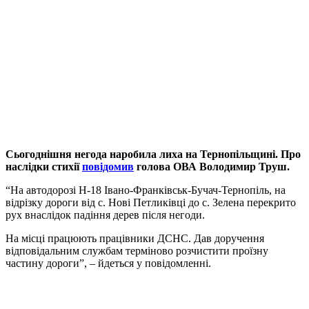
Сьогоднішня негода наробила лиха на Тернопільщині. Про
наслідки стихії
повідомив
голова ОВА Володимир Труш.
“На автодорозі Н-18 Івано-Франківськ-Бучач-Тернопіль, на
відрізку дороги від с. Нові Петликівці до с. Зелена перекрито
рух внаслідок падіння дерев після негоди.
На місці працюють працівники ДСНС. Дав доручення
відповідальним службам терміново розчистити проїзну
частину дороги”, – йдеться у повідомленні.