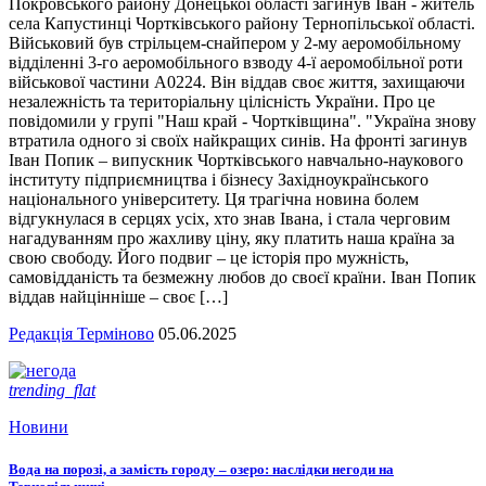
Покровського району Донецької області загинув Іван - житель
села Капустинці Чортківського району Тернопільської області.
Військовий був стрільцем-снайпером у 2-му аеромобільному
відділенні 3-го аеромобільного взводу 4-ї аеромобільної роти
військової частини А0224. Він віддав своє життя, захищаючи
незалежність та територіальну цілісність України. Про це
повідомили у групі "Наш край - Чортківщина". "Україна знову
втратила одного зі своїх найкращих синів. На фронті загинув
Іван Попик – випускник Чортківського навчально-наукового
інституту підприємництва і бізнесу Західноукраїнського
національного університету. Ця трагічна новина болем
відгукнулася в серцях усіх, хто знав Івана, і стала черговим
нагадуванням про жахливу ціну, яку платить наша країна за
свою свободу. Його подвиг – це історія про мужність,
самовідданість та безмежну любов до своєї країни. Іван Попик
віддав найцінніше – своє […]
Редакція Терміново
05.06.2025
trending_flat
Новини
Вода на порозі, а замість городу – озеро: наслідки негоди на