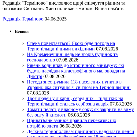
Редакція "Терміново" висловлює щирі співчуття рідним та
близьким Світлани. Хай спочиває з миром. Вічна пам'ять.
Редакція Терміново
04.06.2025
Новини
Спека повертається? Якою буде погода на
Тернопільщині цими вихідними
07.08.2026
На Кременеччині ледь не згорів будинок та
господарство
07.08.2026
Рівень води впав до історичного мінімуму: які
будуть наслідки катастрофічного маловоддя на
Дністрі
07.08.2026
Негода знеструмила 118 населених пунктів в
Україні: яка ситуація зі світлом на Тернопільщині
07.08.2026
Троє людей у лікарні, серед них – підлітки: на
Тернопільщині сталась серйозна аварія
07.08.2026
Томати пелаті у власному соку: як закрити на зиму
без оцту й кислоти
06.08.2026
ПриватБанк змінює правила переказів: що
потрібно знати
06.08.2026
Деяким тернополянам припинять надсилати пенсії
на картку: що треба зробити до 15 вересня