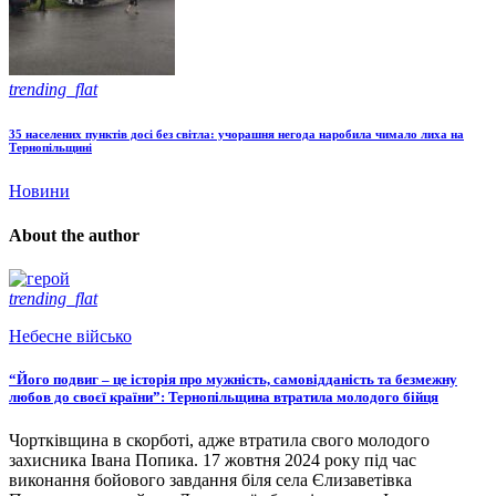
trending_flat
35 населених пунктів досі без світла: учорашня негода наробила чимало лиха на
Тернопільщині
Новини
About the author
trending_flat
Небесне військо
“Його подвиг – це історія про мужність, самовідданість та безмежну
любов до своєї країни”: Тернопільщина втратила молодого бійця
Чортківщина в скорботі, адже втратила свого молодого
захисника Івана Попика. 17 жовтня 2024 року під час
виконання бойового завдання біля села Єлизаветівка