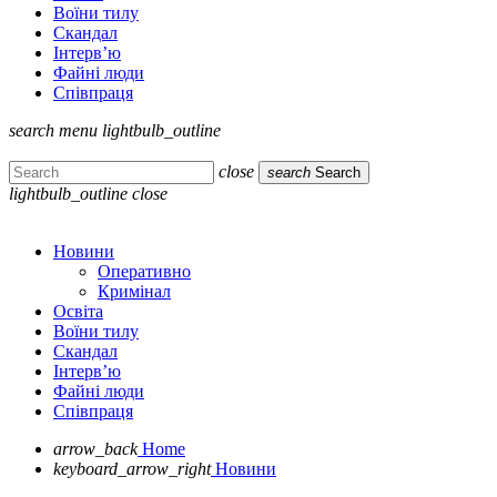
Воїни тилу
Скандал
Інтерв’ю
Файні люди
Співпраця
search
menu
lightbulb_outline
close
search
Search
lightbulb_outline
close
Новини
Оперативно
Кримінал
Освіта
Воїни тилу
Скандал
Інтерв’ю
Файні люди
Співпраця
arrow_back
Home
keyboard_arrow_right
Новини