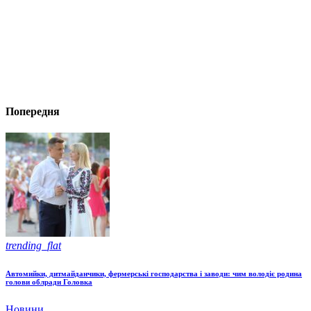
Попередня
trending_flat
Автомийки, дитмайданчики, фермерські господарства і заводи: чим володіє родина
голови облради Головка
Новини