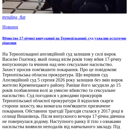
trending_flat
Новини
Вбивство 17-річної випускниці на Тернопільщині: суд ухвалив остаточне
рішення
На Тернопільщині апеляційний суд залишив у силі вирок
Василю Гнатюку, який понад вісім років тому вбив 17-річну
випускницю та вчинив над нею сексуальне насильство.
Захист просив пом'якшити покарання. Про це повідомляє
Тернопільська обласна прокуратура. Що вирішив суд
Апеляційний суд 5 серпня 2026 року залишив без змін вирок
жителю Кременецького району. Раніше його засудили до 15
років позбавлення волі за умисне вбивство та сексуальне
насильство. Суд погодився з доводами прокурорів
Тернопільської обласної прокуратури й відхилив скарги
сторони захисту, яка вимагала пом'якшити призначене
покарання. Обставини трагедії Трагедія сталася у 2017 році в
селищі Вишнівець. Після випускного вечора 17-річна дівчина
не повернулася додому. Наступного ранку її тіло з ознаками
насильства виявили неподалік від навчального закладу. Під