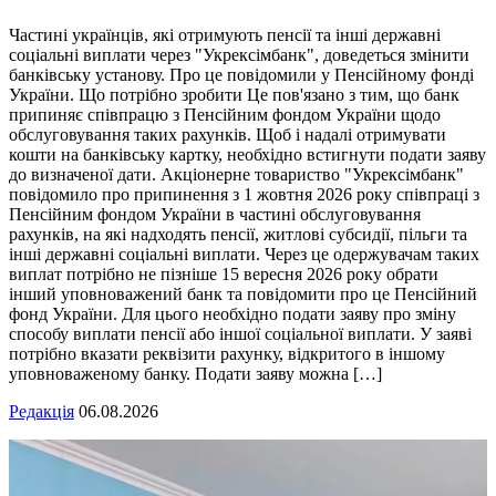
Частині українців, які отримують пенсії та інші державні
соціальні виплати через "Укрексімбанк", доведеться змінити
банківську установу. Про це повідомили у Пенсійному фонді
України. Що потрібно зробити Це пов'язано з тим, що банк
припиняє співпрацю з Пенсійним фондом України щодо
обслуговування таких рахунків. Щоб і надалі отримувати
кошти на банківську картку, необхідно встигнути подати заяву
до визначеної дати. Акціонерне товариство "Укрексімбанк"
повідомило про припинення з 1 жовтня 2026 року співпраці з
Пенсійним фондом України в частині обслуговування
рахунків, на які надходять пенсії, житлові субсидії, пільги та
інші державні соціальні виплати. Через це одержувачам таких
виплат потрібно не пізніше 15 вересня 2026 року обрати
інший уповноважений банк та повідомити про це Пенсійний
фонд України. Для цього необхідно подати заяву про зміну
способу виплати пенсії або іншої соціальної виплати. У заяві
потрібно вказати реквізити рахунку, відкритого в іншому
уповноваженому банку. Подати заяву можна […]
Редакція
06.08.2026