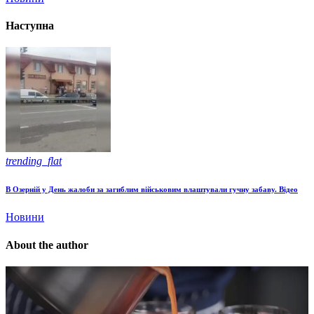
Наступна
trending_flat
В Озерній у День жалоби за загиблим військовим влаштували гучну забаву. Відео
Новини
About the author