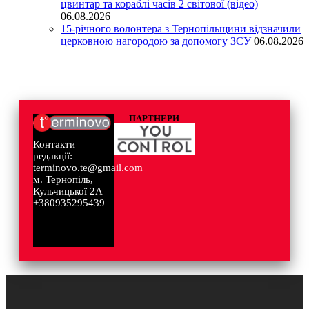
цвинтар та кораблі часів 2 світової (відео)
06.08.2026
15-річного волонтера з Тернопільщини відзначили
церковною нагородою за допомогу ЗСУ
06.08.2026
ПАРТНЕРИ
Контакти
редакції:
terminovo.te@gmail.com
м. Тернопіль,
Кульчицької 2А
+380935295439