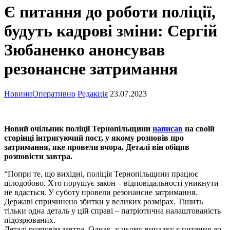
Є питання до роботи поліції,
будуть кадрові зміни: Сергій
Зюбаненко анонсував
резонансне затримання
Новини
Оперативно
Редакція
23.07.2023
Новий очільник поліції Тернопільщини
написав
на своїй
сторінці інтригуючий пост, у якому розповів про
затримання, яке провели вчора. Деталі він обіцяв
розповісти завтра.
“Попри те, що вихідні, поліція Тернопільщини працює
цілодобово. Хто порушує закон – відповідальності уникнути
не вдасться. У суботу провели резонансне затримання.
Державі спричинено збитки у великих розмірах. Тішить
тільки одна деталь у цій справі – патріотична налаштованість
підозрюваних.
Деталі розповім завтра. Однак, у цьому випадку є питання до