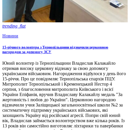
trending_flat
Новини
15-річного волонтера з Тернопільщини відзначили церковною
нагородою за допомогу ЗСУ
Юний волонтер із Тернопільщини Владислав Калакайло
отримав високу церковну відзнаку за свою допомогу
українським військовим. Нагородження відбулося у день його
15-річчя. Про це повідомляє Тернопільська єпархія ПЦУ.
Митрополит Тернопільський і Кременецький Нестор 4
серпня, з благословення митрополита Київського і всієї
України Епіфанія, вручив Владиславу Калакайлу медаль "За
жертовність і любов до України". Церковною нагородою
відзначили учня Заліщицької загальноосвітньої школи №2 за
систематичну підтримку українських військових, які
захищають Україну від російської агресії. Попри свій юний
вік, Владислав займається волонтерством вже кілька років. Із
13 років він самостійно виготовляє ліхтарики та павербанки