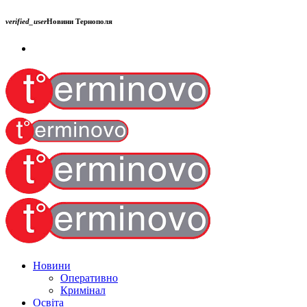
verified_user
Новини Тернополя
Новини
Оперативно
Кримінал
Освіта