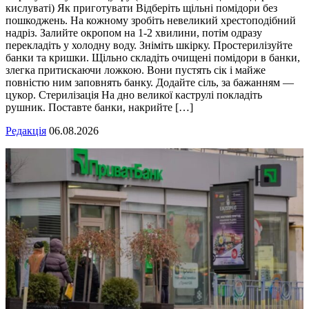
кислуваті) Як приготувати Відберіть щільні помідори без
пошкоджень. На кожному зробіть невеликий хрестоподібний
надріз. Залийте окропом на 1-2 хвилини, потім одразу
перекладіть у холодну воду. Зніміть шкірку. Простерилізуйте
банки та кришки. Щільно складіть очищені помідори в банки,
злегка притискаючи ложкою. Вони пустять сік і майже
повністю ним заповнять банку. Додайте сіль, за бажанням —
цукор. Стерилізація На дно великої каструлі покладіть
рушник. Поставте банки, накрийте […]
Редакція
06.08.2026