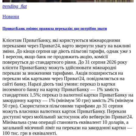
trending_flat
Новини
ПриватБанк змінює правила переказів: що потрібно знати
Клієнтам ПриватБанку, які користуються міжнародними
переказами через Приват24, варто звернути увагу на важливі
зміни. До кінця серпня ще діють пільгові тарифи, однак уже з
1 вересня, якщо банк не продовжить акцію, комісії
повернуться до стандартного рівня. До 31 серпня 2026 року
клієнти ПриватБанку можуть здійснювати міжнародні
перекази за зниженими тарифами. Акція поширюється на
перекази між картками через Приват24, повідомляється на
сайті банку. Наразі діють такі умови: переказ із картки
іноземного банку на картку ПриватБанку — 1% замість
стандартних 1,5%; переказ із валютної картки ПриватБанку на
закордонну картку — 1% (мінімум 50 грн) замість 2% (мінімум
50 грн). Скористатися пільговими тарифами до 31 серпня
можуть власники валютних карток ПриватБанку. Перекази
доступні через мобільний застосунок або вебверсію Приват24.
Мінімальна сума операції становить еквівалент 10 доларів, а
загальний місячний ліміт на перекази на закордонні картки —
100 тис. грн в еквіваленті.