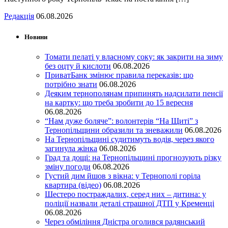
Редакція
06.08.2026
Новини
Томати пелаті у власному соку: як закрити на зиму
без оцту й кислоти
06.08.2026
ПриватБанк змінює правила переказів: що
потрібно знати
06.08.2026
Деяким тернополянам припинять надсилати пенсії
на картку: що треба зробити до 15 вересня
06.08.2026
“Нам дуже боляче”: волонтерів “На Щиті” з
Тернопільщини образили та зневажили
06.08.2026
На Тернопільщині судитимуть водія, через якого
загинула жінка
06.08.2026
Град та дощі: на Тернопільщині прогнозують різку
зміну погоди
06.08.2026
Густий дим йшов з вікна: у Тернополі горіла
квартира (відео)
06.08.2026
Шестеро постраждалих, серед них – дитина: у
поліції назвали деталі страшної ДТП у Кременці
06.08.2026
Через обміління Дністра оголився радянський