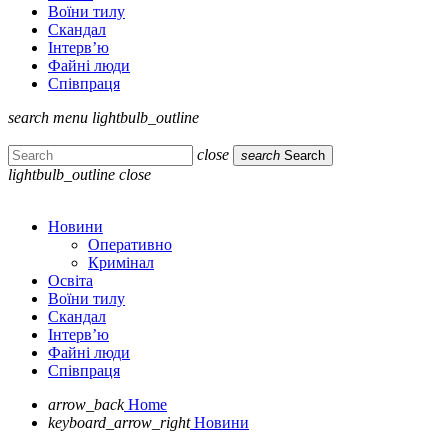
Воїни тилу
Скандал
Інтерв’ю
Файні люди
Співпраця
search
menu
lightbulb_outline
close
search
Search
lightbulb_outline
close
Новини
Оперативно
Кримінал
Освіта
Воїни тилу
Скандал
Інтерв’ю
Файні люди
Співпраця
arrow_back
Home
keyboard_arrow_right
Новини