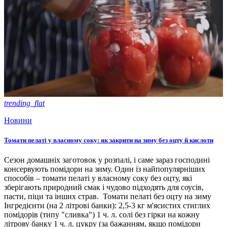
trending_flat
Новини
Томати пелаті у власному соку: як закрити на зиму без оцту й кислоти
Сезон домашніх заготовок у розпалі, і саме зараз господині
консервують помідори на зиму. Один із найпопулярніших
способів – томати пелаті у власному соку без оцту, які
зберігають природний смак і чудово підходять для соусів,
пасти, піци та інших страв. Томати пелаті без оцту на зиму
Інгредієнти (на 2 літрові банки): 2,5-3 кг м'ясистих стиглих
помідорів (типу "сливка") 1 ч. л. солі без гірки на кожну
літрову банку 1 ч. л. цукру (за бажанням, якщо помідори