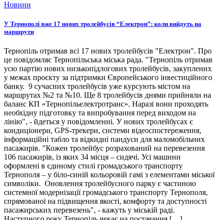
Новини
У Тернополі вже 17 нових тролейбусів “Електрон”: коли вийдуть на
маршрути
Тернопіль отримав всі 17 нових тролейбусів "Електрон". Про
це повідомляє Тернопільська міська рада. "Тернопіль отримав
усю партію нових низькопідлогових тролейбусів, закуплених
у межах проєкту за підтримки Європейського інвестиційного
банку. 9 сучасних тролейбусів уже курсують містом на
маршрутах №2 та №10. Ще 8 тролейбусів днями прийняли на
баланс КП «Тернопільелектротранс». Наразі вони проходять
необхідну підготовку та випробування перед виходом на
лінію", - йдеться у повідомленні. У нових тролейбусах є
кондиціонери, GPS-трекери, системи відеоспостереження,
інформаційні табло та відкидні пандуси для маломобільних
пасажирів. "Кожен тролейбус розрахований на перевезення
106 пасажирів, із яких 34 місця – сидячі. Усі машини
оформлені в єдиному стилі громадського транспорту
Тернополя – у біло-синій кольоровій гамі з елементами міської
символіки. Оновлення тролейбусного парку є частиною
системної модернізації громадського транспорту Тернополя,
спрямованої на підвищення якості, комфорту та доступності
пасажирських перевезень", - кажуть у міській раді.
Наступного року Тернопіль чекає на постачання […]