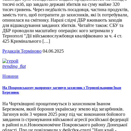
тисячі осіб, що завдало державі збитків на суму майже 320
тисяч гривень. Через недбалість посадовця, частина продуктів,
замість того, щоб потрапити до захисників, які їх потребували,
опинилася на смітнику. Наразі слідчі ДБР вживають заходів
для відшкодування завданих збитків. Читайте також: СБУ та
ДБР проводили масштабну операцію: кого затримали у
Тернополі "Дії військовослужбовця кваліфіковано за ч. 4 ст.
425 Кримінального […]
Редакція Терміново
04.06.2025
trending_flat
Новини
На Покровському напрямку загинув захисник з Тернопільщини Іван
Березнюк
На Чортківщині прощатимуться із захисником Іваном
Березюком, який боронив українську землю від загарбників.
Загинув воїн 3 червня 2025 року під час виконання бойового
завдання із стримування військової агресії російської федерації
в районі н.п.Новоекономічне Покровського району Донецької
області. Про це повідомили у фейсбук-групі "Наш край -