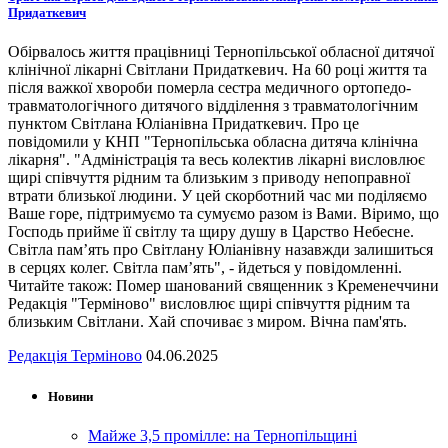
Придаткевич
Обірвалось життя працівниці Тернопільської обласної дитячої
клінічної лікарні Світлани Придаткевич. На 60 році життя та
після важкої хвороби померла сестра медичного ортопедо-
травматологічного дитячого відділення з травматологічним
пунктом Світлана Юліанівна Придаткевич. Про це
повідомили у КНП "Тернопільська обласна дитяча клінічна
лікарня". "Адміністрація та весь колектив лікарні висловлює
щирі співчуття рідним та близьким з приводу непоправної
втрати близької людини. У цей скорботний час ми поділяємо
Ваше горе, підтримуємо та сумуємо разом із Вами. Віримо, що
Господь прийме її світлу та щиру душу в Царство Небесне.
Світла пам’ять про Світлану Юліанівну назавжди залишиться
в серцях колег. Світла пам’ять", - йдеться у повідомленні.
Читайте також: Помер шанований священник з Кременеччини
Редакція "Терміново" висловлює щирі співчуття рідним та
близьким Світлани. Хай спочиває з миром. Вічна пам'ять.
Редакція Терміново
04.06.2025
Новини
Майже 3,5 промілле: на Тернопільщині