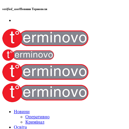
verified_user
Новини Тернополя
Новини
Оперативно
Кримінал
Освіта