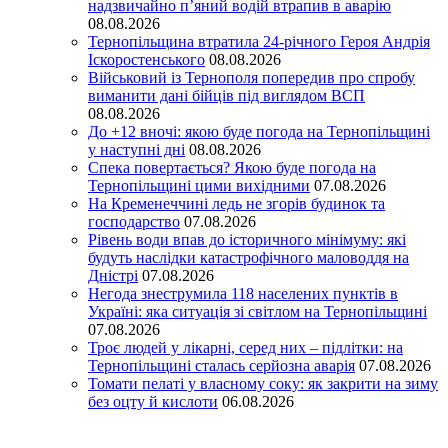
надзвичайно п’яний водій втрапив в аварію
08.08.2026
Тернопільщина втратила 24-річного Героя Андрія
Іскоростенського
08.08.2026
Військовий із Тернополя попередив про спробу
виманити дані бійців під виглядом ВСП
08.08.2026
До +12 вночі: якою буде погода на Тернопільщині
у наступні дні
08.08.2026
Спека повертається? Якою буде погода на
Тернопільщині цими вихідними
07.08.2026
На Кременеччині ледь не згорів будинок та
господарство
07.08.2026
Рівень води впав до історичного мінімуму: які
будуть наслідки катастрофічного маловоддя на
Дністрі
07.08.2026
Негода знеструмила 118 населених пунктів в
Україні: яка ситуація зі світлом на Тернопільщині
07.08.2026
Троє людей у лікарні, серед них – підлітки: на
Тернопільщині сталась серйозна аварія
07.08.2026
Томати пелаті у власному соку: як закрити на зиму
без оцту й кислоти
06.08.2026