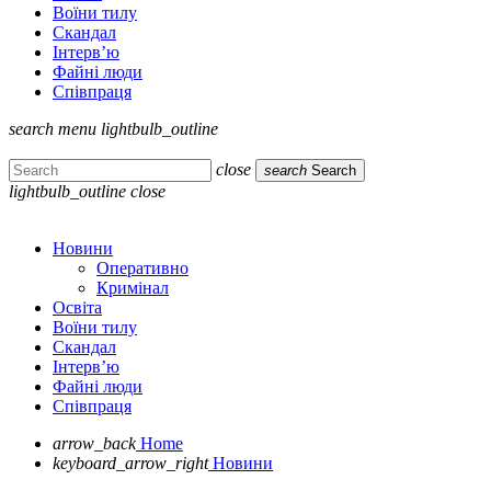
Воїни тилу
Скандал
Інтерв’ю
Файні люди
Співпраця
search
menu
lightbulb_outline
close
search
Search
lightbulb_outline
close
Новини
Оперативно
Кримінал
Освіта
Воїни тилу
Скандал
Інтерв’ю
Файні люди
Співпраця
arrow_back
Home
keyboard_arrow_right
Новини