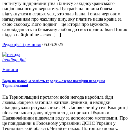
інституту підприємництва і бізнесу Західноукраїнського
національного університету. Ця трагічна новина болем
відгукнулася в серцях усіх, хто знав Івана, і стала черговим
нагадуванням про жахливу ціну, яку платить наша країна за
свою свободу. Його подвиг – це історія про мужність,
самовідданість та безмежну любов до своєї країни. Іван Попик
віддав найцінніше – своє […]
Редакція Терміново
05.06.2025
trending_flat
Новини
Вода на порозі, а замість городу – озеро: наслідки негоди на
Тернопільщині
На Тернопільщині протягом доби негода наробила біди
людям. Зокрема затопила житлові будинки, її наслідки
ліквідовували рятувальники. На Лановеччині у селі Влащинці
після сильного дощу підтопило два приватні будинки.
Надзвичайники відкачали воду за допомогою мотопомпи. Про
це повідомили в Головному управлінні ДСНС України у
Тернопільській області. Читайте також: Підтопило дорогу,