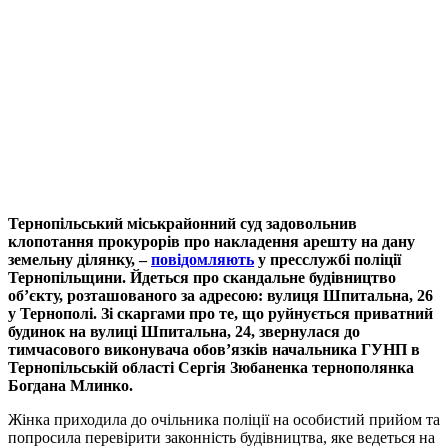
Тернопільський міськрайонний суд задовольнив
клопотання прокурорів про накладення арешту на дану
земельну ділянку, –
повідомляють
у пресслужбі поліції
Тернопільщини. Йдеться про скандальне будівництво
об’єкту, розташованого за адресою: вулиця Шпитальна, 26
у Тернополі. Зі скаргами про те, що руйнується приватний
будинок на вулиці Шпитальна, 24, звернулася до
тимчасового виконувача обов’язків начальника ГУНП в
Тернопільській області Сергія Зюбаненка тернополянка
Богдана Млинко.
Жінка приходила до очільника поліції на особистий прийом та
попросила перевірити законність будівництва, яке ведеться на