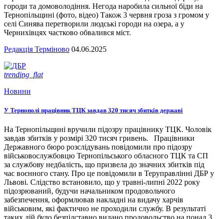
городи та домоволодіння. Негода наробила сильної біди на
Тернопільщині (фото, відео) Також 3 червня гроза з громом у
селі Синява перетворили людські городи на озера, а у
Чернихівцях частково обвалився міст.
Редакція Терміново
04.06.2025
trending_flat
Новини
У Тернополі працівник ТЦК завдав 320 тисяч збитків державі
На Тернопільщині вручили підозру працівнику ТЦК. Чоловік
завдав збитків у розмірі 320 тисяч гривень. Працівники
Державного бюро розслідувань повідомили про підозру
військовослужбовцю Тернопільського обласного ТЦК та СП
за службову недбалість, що призвела до значних збитків під
час воєнного стану. Про це повідомили в Теруправлінні ДБР у
Львові. Слідство встановило, що у травні-липні 2022 року
підозрюваний, будучи начальником продовольчого
забезпечення, оформлював накладні на видачу харчів
військовим, які фактично не проходили службу. В результаті
таких дій було безпідставно видано продовольство на понад 3