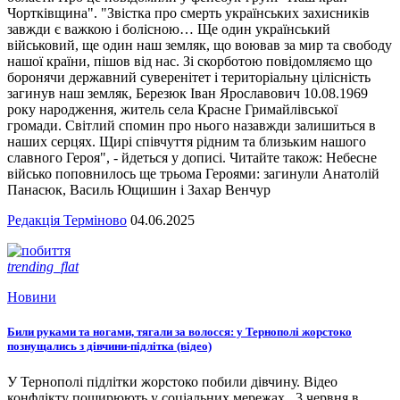
Чортківщина". "Звістка про смерть українських захисників
завжди є важкою і болісною… Ще один український
військовий, ще один наш земляк, що воював за мир та свободу
нашої країни, пішов від нас. Зі скорботою повідомляємо що
боронячи державний суверенітет і територіальну цілісність
загинув наш земляк, Березюк Іван Ярославович 10.08.1969
року народження, житель села Красне Гримайлівської
громади. Світлий спомин про нього назавжди залишиться в
наших серцях. Щирі співчуття рідним та близьким нашого
славного Героя", - йдеться у дописі. Читайте також: Небесне
військо поповнилось ще трьома Героями: загинули Анатолій
Панасюк, Василь Ющишин і Захар Венчур
Редакція Терміново
04.06.2025
trending_flat
Новини
Били руками та ногами, тягали за волосся: у Тернополі жорстоко
познущались з дівчини-підлітка (відео)
У Тернополі підлітки жорстоко побили дівчину. Відео
конфлікту поширюють у соціальних мережах. 3 червня в