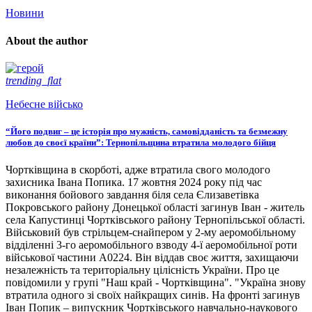
Новини
About the author
trending_flat
Небесне військо
“Його подвиг – це історія про мужність, самовідданість та безмежну
любов до своєї країни”: Тернопільщина втратила молодого бійця
Чортківщина в скорботі, адже втратила свого молодого
захисника Івана Попика. 17 жовтня 2024 року під час
виконання бойового завдання біля села Єлизаветівка
Покровського району Донецької області загинув Іван - житель
села Капустинці Чортківського району Тернопільської області.
Військовий був стрільцем-снайпером у 2-му аеромобільному
відділенні 3-го аеромобільного взводу 4-ї аеромобільної роти
військової частини А0224. Він віддав своє життя, захищаючи
незалежність та територіальну цілісність України. Про це
повідомили у групі "Наш край - Чортківщина". "Україна знову
втратила одного зі своїх найкращих синів. На фронті загинув
Іван Попик – випускник Чортківського навчально-наукового