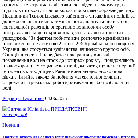
одному із телеграм-каналів з'явилось відео, на якому група
підлітків штовхає, тягає за волосся та всіляко ображає дівчину.
Працівники Тернопільського районного управління поліції, за
допомогою аналітиків кримінального аналізу та інспекторів
ювенальної превенції, оперативно встановили особу
постраждалої та двох кривдників, які завдали їй тілесних
ушкоджень. "За фактом побиття вже розпочато кримінальне
провадження за частиною 2 статті 296 Кримінального кодексу
України, яка стосується хуліганства, вчиненого групою осіб.
Санкція цієї статті передбачає покарання у вигляді
позбавлення волі на строк до чотирьох років", - повідомляють
правоохоронці. У соцмережах повідомляють, що це не перший
інцидент з кривдницею. Раніше вона неодноразово била
дівчат. Читайте також: За побиття матері тернополянину
загрожують громадські роботи, обмеження або позбавлення
волі
Редакція Терміново
04.06.2025
trending_flat
Новини
Трагічна втрата для однієї з тернопільських лікарень: померла Світлана