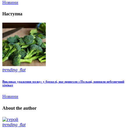
Новини
Наступна
trending_flat
Викликає ураження мозку: у броколі, яке привезли з Польщі, виявили небезпечний
хімікат
Новини
About the author
trending_flat