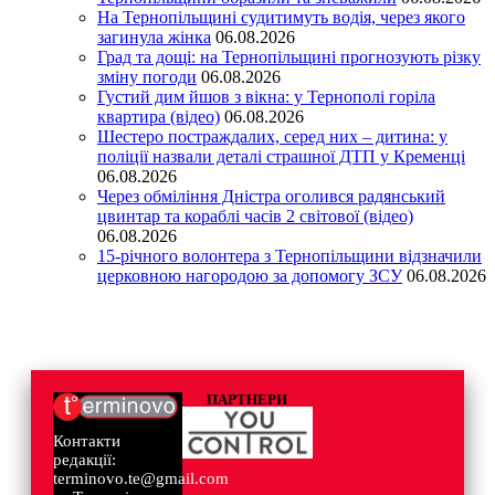
На Тернопільщині судитимуть водія, через якого
загинула жінка
06.08.2026
Град та дощі: на Тернопільщині прогнозують різку
зміну погоди
06.08.2026
Густий дим йшов з вікна: у Тернополі горіла
квартира (відео)
06.08.2026
Шестеро постраждалих, серед них – дитина: у
поліції назвали деталі страшної ДТП у Кременці
06.08.2026
Через обміління Дністра оголився радянський
цвинтар та кораблі часів 2 світової (відео)
06.08.2026
15-річного волонтера з Тернопільщини відзначили
церковною нагородою за допомогу ЗСУ
06.08.2026
ПАРТНЕРИ
Контакти
редакції:
terminovo.te@gmail.com