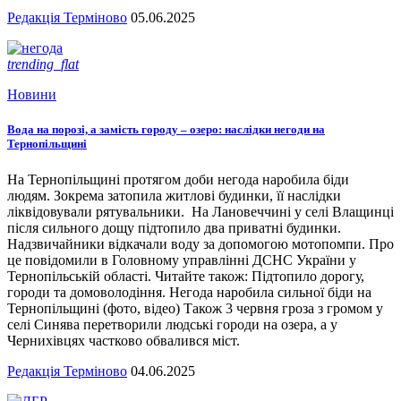
Редакція Терміново
05.06.2025
trending_flat
Новини
Вода на порозі, а замість городу – озеро: наслідки негоди на
Тернопільщині
На Тернопільщині протягом доби негода наробила біди
людям. Зокрема затопила житлові будинки, її наслідки
ліквідовували рятувальники. На Лановеччині у селі Влащинці
після сильного дощу підтопило два приватні будинки.
Надзвичайники відкачали воду за допомогою мотопомпи. Про
це повідомили в Головному управлінні ДСНС України у
Тернопільській області. Читайте також: Підтопило дорогу,
городи та домоволодіння. Негода наробила сильної біди на
Тернопільщині (фото, відео) Також 3 червня гроза з громом у
селі Синява перетворили людські городи на озера, а у
Чернихівцях частково обвалився міст.
Редакція Терміново
04.06.2025