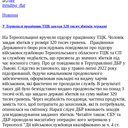
trending_flat
Новини
У Тернополі працівник ТЦК завдав 320 тисяч збитків державі
На Тернопільщині вручили підозру працівнику ТЦК. Чоловік
завдав збитків у розмірі 320 тисяч гривень. Працівники
Державного бюро розслідувань повідомили про підозру
військовослужбовцю Тернопільського обласного ТЦК та СП
за службову недбалість, що призвела до значних збитків під
час воєнного стану. Про це повідомили в Теруправлінні ДБР у
Львові. Слідство встановило, що у травні-липні 2022 року
підозрюваний, будучи начальником продовольчого
забезпечення, оформлював накладні на видачу харчів
військовим, які фактично не проходили службу. В результаті
таких дій було безпідставно видано продовольство на понад 3
тисячі осіб, що завдало державі збитків на суму майже 320
тисяч гривень. Через недбалість посадовця, частина продуктів,
замість того, щоб потрапити до захисників, які їх потребували,
опинилася на смітнику. Наразі слідчі ДБР вживають заходів
для відшкодування завданих збитків. Читайте також: СБУ та
ДБР проводили масштабну операцію: кого затримали у
Тернополі "Дії військовослужбовця кваліфіковано за ч. 4 ст.