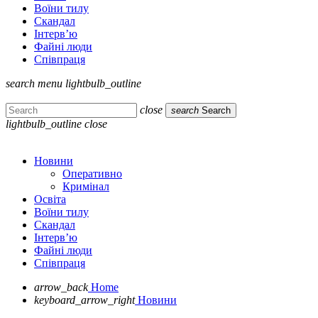
Воїни тилу
Скандал
Інтерв’ю
Файні люди
Співпраця
search
menu
lightbulb_outline
close
search
Search
lightbulb_outline
close
Новини
Оперативно
Кримінал
Освіта
Воїни тилу
Скандал
Інтерв’ю
Файні люди
Співпраця
arrow_back
Home
keyboard_arrow_right
Новини