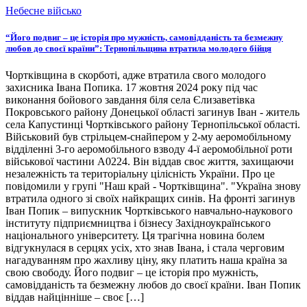
Небесне військо
“Його подвиг – це історія про мужність, самовідданість та безмежну
любов до своєї країни”: Тернопільщина втратила молодого бійця
Чортківщина в скорботі, адже втратила свого молодого
захисника Івана Попика. 17 жовтня 2024 року під час
виконання бойового завдання біля села Єлизаветівка
Покровського району Донецької області загинув Іван - житель
села Капустинці Чортківського району Тернопільської області.
Військовий був стрільцем-снайпером у 2-му аеромобільному
відділенні 3-го аеромобільного взводу 4-ї аеромобільної роти
військової частини А0224. Він віддав своє життя, захищаючи
незалежність та територіальну цілісність України. Про це
повідомили у групі "Наш край - Чортківщина". "Україна знову
втратила одного зі своїх найкращих синів. На фронті загинув
Іван Попик – випускник Чортківського навчально-наукового
інституту підприємництва і бізнесу Західноукраїнського
національного університету. Ця трагічна новина болем
відгукнулася в серцях усіх, хто знав Івана, і стала черговим
нагадуванням про жахливу ціну, яку платить наша країна за
свою свободу. Його подвиг – це історія про мужність,
самовідданість та безмежну любов до своєї країни. Іван Попик
віддав найцінніше – своє […]