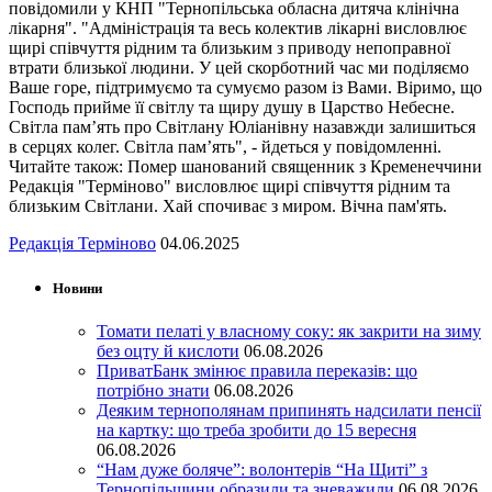
повідомили у КНП "Тернопільська обласна дитяча клінічна
лікарня". "Адміністрація та весь колектив лікарні висловлює
щирі співчуття рідним та близьким з приводу непоправної
втрати близької людини. У цей скорботний час ми поділяємо
Ваше горе, підтримуємо та сумуємо разом із Вами. Віримо, що
Господь прийме її світлу та щиру душу в Царство Небесне.
Світла пам’ять про Світлану Юліанівну назавжди залишиться
в серцях колег. Світла пам’ять", - йдеться у повідомленні.
Читайте також: Помер шанований священник з Кременеччини
Редакція "Терміново" висловлює щирі співчуття рідним та
близьким Світлани. Хай спочиває з миром. Вічна пам'ять.
Редакція Терміново
04.06.2025
Новини
Томати пелаті у власному соку: як закрити на зиму
без оцту й кислоти
06.08.2026
ПриватБанк змінює правила переказів: що
потрібно знати
06.08.2026
Деяким тернополянам припинять надсилати пенсії
на картку: що треба зробити до 15 вересня
06.08.2026
“Нам дуже боляче”: волонтерів “На Щиті” з
Тернопільщини образили та зневажили
06.08.2026