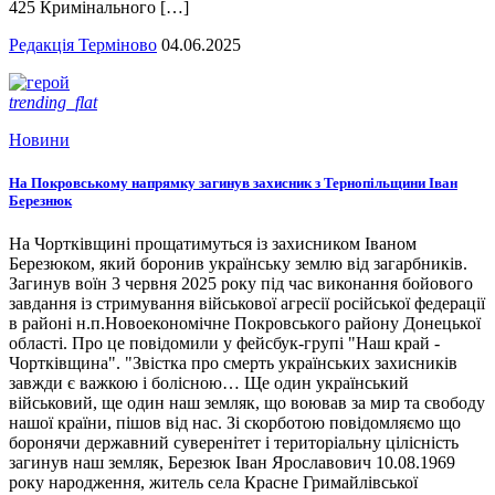
425 Кримінального […]
Редакція Терміново
04.06.2025
trending_flat
Новини
На Покровському напрямку загинув захисник з Тернопільщини Іван
Березнюк
На Чортківщині прощатимуться із захисником Іваном
Березюком, який боронив українську землю від загарбників.
Загинув воїн 3 червня 2025 року під час виконання бойового
завдання із стримування військової агресії російської федерації
в районі н.п.Новоекономічне Покровського району Донецької
області. Про це повідомили у фейсбук-групі "Наш край -
Чортківщина". "Звістка про смерть українських захисників
завжди є важкою і болісною… Ще один український
військовий, ще один наш земляк, що воював за мир та свободу
нашої країни, пішов від нас. Зі скорботою повідомляємо що
боронячи державний суверенітет і територіальну цілісність
загинув наш земляк, Березюк Іван Ярославович 10.08.1969
року народження, житель села Красне Гримайлівської