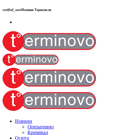
verified_user
Новини Тернополя
Новини
Оперативно
Кримінал
Освіта