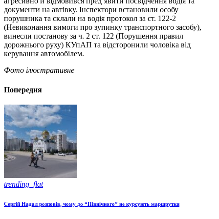
агресивно й відмовився пред’явити посвідчення водія та
документи на автівку. Інспектори встановили особу
порушника та склали на водія протокол за ст. 122-2
(Невиконання вимоги про зупинку транспортного засобу),
винесли постанову за ч. 2 ст. 122 (Порушення правил
дорожнього руху) КУпАП та відсторонили чоловіка від
керування автомобілем.
Фото ілюстративне
Попередня
trending_flat
Сергій Надал розповів, чому до “Північного” не курсують маршрутки