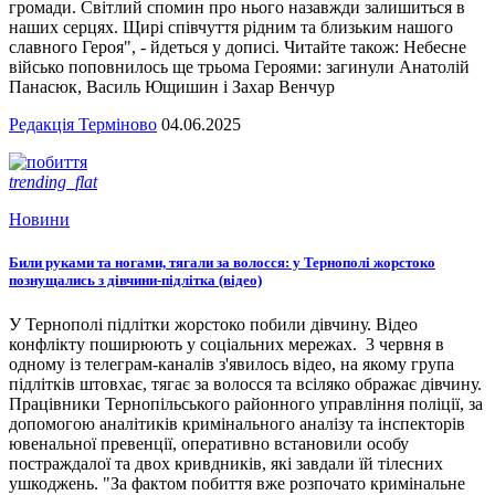
громади. Світлий спомин про нього назавжди залишиться в
наших серцях. Щирі співчуття рідним та близьким нашого
славного Героя", - йдеться у дописі. Читайте також: Небесне
військо поповнилось ще трьома Героями: загинули Анатолій
Панасюк, Василь Ющишин і Захар Венчур
Редакція Терміново
04.06.2025
trending_flat
Новини
Били руками та ногами, тягали за волосся: у Тернополі жорстоко
познущались з дівчини-підлітка (відео)
У Тернополі підлітки жорстоко побили дівчину. Відео
конфлікту поширюють у соціальних мережах. 3 червня в
одному із телеграм-каналів з'явилось відео, на якому група
підлітків штовхає, тягає за волосся та всіляко ображає дівчину.
Працівники Тернопільського районного управління поліції, за
допомогою аналітиків кримінального аналізу та інспекторів
ювенальної превенції, оперативно встановили особу
постраждалої та двох кривдників, які завдали їй тілесних
ушкоджень. "За фактом побиття вже розпочато кримінальне