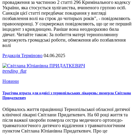
провадження за частиною 2 статті 296 Кримінального кодексу
України, яка стосується хуліганства, вчиненого групою осіб.
Санкція цієї статті передбачає покарання у вигляді
позбавлення волі на строк до чотирьох років", - повідомляють
правоохоронці. У соцмережах повідомляють, що це не перший
інцидент з кривдницею. Раніше вона неодноразово била
дівчат. Читайте також: За побиття матері тернополянину
загрожують громадські роботи, обмеження або позбавлення
волі
Редакція Терміново
04.06.2025
trending_flat
Новини
Трагічна втрата для однієї з тернопільських лікарень: померла Світлана
Придаткевич
Обірвалось життя працівниці Тернопільської обласної дитячої
клінічної лікарні Світлани Придаткевич. На 60 році життя та
після важкої хвороби померла сестра медичного ортопедо-
травматологічного дитячого відділення з травматологічним
пунктом Світлана Юліанівна Придаткевич. Про це