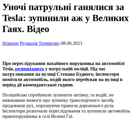
Уночі патрульні ганялися за
Tesla: зупинили аж у Великих
Гаях. Відео
Новини
Редакція Терміново
08.06.2023
Про переслідування нахабного порушника на автомобілі
Tesla,
розповідають
у патрульній поліції. Під час
патрулювання на вулиці Степана Будного, інспектори
помітили автомобіль, водій якого перебував на вулиці в
період дії комендантської години.
Поліцейські спробували зупинити автівку, та водій, не
виконавши вимоги про зупинку транспортного засобу,
продовжив рух, порушуючи правила дорожнього руху.
Інспектори розпочали переслідування та зупинили автомобіль
правопорушника в селі Великі Гаї.