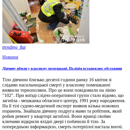
trending_flat
Новини
Дівчину вбили у власному помешкані. Поліція встановлює обставини
Тіло дівчини близько десятої години ранку 16 квітня зі
слідами насильницької смерті у власному помешканні
виявили тернополяни. Про це вони повідомили на лінію
"102". При виїзді слідчо-оперативної групи стало відомо, що
загибла - мешканка обласного центру, 1991 року народження.
На її тілі судово-медичний експерт виявив кілька ножових
поранень. Знайшла дівчину подруга мами та робітник, який
робив ремонт у квартирі загиблої. Вони вранці своїми
ключами відкрили вхідні двері і побачили її тіло. За
попередньою інформацією, смерть потерпілої настала вночі.