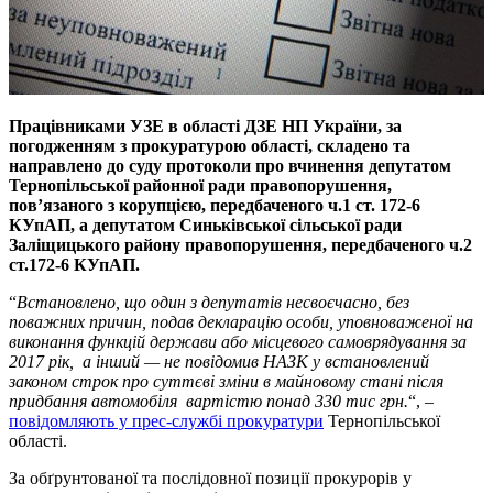
Працівниками УЗЕ в області ДЗЕ НП України, за
погодженням з прокуратурою області, складено та
направлено до суду протоколи про вчинення депутатом
Тернопільської районної ради правопорушення,
пов’язаного з корупцією, передбаченого ч.1 ст. 172-6
КУпАП, а депутатом Синьківської сільської ради
Заліщицького району правопорушення, передбаченого ч.2
ст.172-6 КУпАП.
“
Встановлено, що один з депутатів несвоєчасно, без
поважних причин, подав декларацію особи, уповноваженої на
виконання функцій держави або місцевого самоврядування за
2017 рік, а інший — не повідомив НАЗК у встановлений
законом строк про суттєві зміни в майновому стані після
придбання автомобіля вартістю понад 330 тис грн.
“, –
повідомляють у прес-службі прокуратури
Тернопільської
області.
За обґрунтованої та послідовної позиції прокурорів у