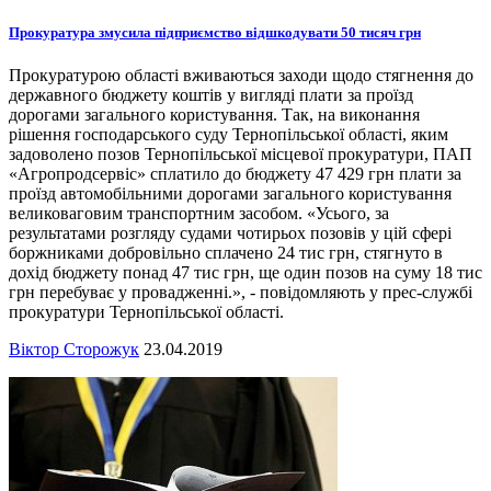
Прокуратура змусила підприємство відшкодувати 50 тисяч грн
Прокуратурою області вживаються заходи щодо стягнення до
державного бюджету коштів у вигляді плати за проїзд
дорогами загального користування. Так, на виконання
рішення господарського суду Тернопільської області, яким
задоволено позов Тернопільської місцевої прокуратури, ПАП
«Агропродсервіс» сплатило до бюджету 47 429 грн плати за
проїзд автомобільними дорогами загального користування
великоваговим транспортним засобом. «Усього, за
результатами розгляду судами чотирьох позовів у цій сфері
боржниками добровільно сплачено 24 тис грн, стягнуто в
дохід бюджету понад 47 тис грн, ще один позов на суму 18 тис
грн перебуває у провадженні.», - повідомляють у прес-службі
прокуратури Тернопільської області.
Віктор Сторожук
23.04.2019