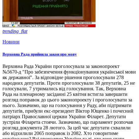
trending_flat
Новини
Верховна Рада прийняла закон про мову
Верховна Рада України проголосувала за законопроект
№5670-д "Про забезпечення функціонування української мови
як державної". За відповідне рішення проголосували 278
народних депутатів. Проти проголосували 38 депутатів, 25 не
голосували, 7 утримались від голосування. Так, Верховна
Рада на пленарному засіданні 25 квітня встигла завершити
розгляд поправок до цього законопроекту і проголосувати за
нього. Зазначимо, що на голосування у Раду, аби підтримати
депутатів, прибули екс-президент Віктор Ющенко і почесний
патріарх Православної церкви України Філарет. Депутати
зустріли Філарета стоячи. Зазначимо, що парламент розпочав
розгляд документа 28 лютого. За цей час депутати схвалили
або відхилили 2065 поправок із 2082. Хто говоритиме
українською? Всі громадяни України та ті, хто хоче стати