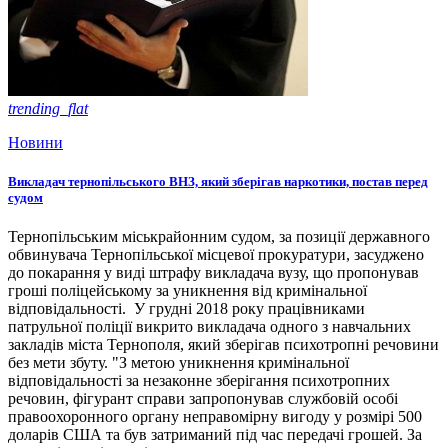
trending_flat
Новини
Викладач тернопільського ВНЗ, який зберігав наркотики, постав перед
судом
Тернопільським міськрайонним судом, за позиції державного
обвинувача Тернопільської місцевої прокуратури, засуджено
до покарання у виді штрафу викладача вузу, що пропонував
гроші поліцейському за уникнення від кримінальної
відповідальності. У грудні 2018 року працівниками
патрульної поліції викрито викладача одного з навчальних
закладів міста Тернополя, який зберігав психотропні речовини
без мети збуту. "З метою уникнення кримінальної
відповідальності за незаконне зберігання психотропних
речовин, фігурант справи запропонував службовій особі
правоохоронного органу неправомірну вигоду у розмірі 500
доларів США та був затриманий під час передачі грошей. За