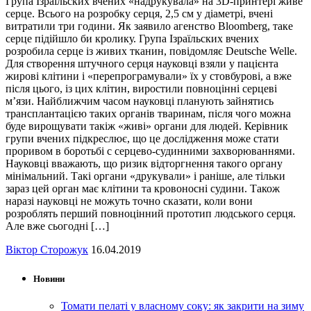
Група Ізраїльских вчених «надрукувала» на 3D-принтері живе
серце. Всього на розробку серця, 2,5 см у діаметрі, вчені
витратили три години. Як заявило агенство Bloomberg, таке
серце підійшло би кролику. Група Ізраїльских вчених
розробила серце із живих тканин, повідомляє Deutsche Welle.
Для створення штучного серця науковці взяли у пацієнта
жирові клітини і «перепрограмували» їх у стовбурові, а вже
після цього, із цих клітин, виростили повноцінні серцеві
м’язи. Найближчим часом науковці планують зайнятись
трансплантацією таких органів тваринам, після чого можна
буде вирощувати такіж «живі» органи для людей. Керівник
групи вчених підкреслює, що це дослідження може стати
проривом в боротьбі с серцево-судинними захворюваннями.
Науковці вважають, що ризик відторгнення такого органу
мінімальний. Такі органи «друкували» і раніше, але тільки
зараз цей орган має клітини та кровоносні судини. Також
наразі науковці не можуть точно сказати, коли вони
розроблять перший повноцінний прототип людського серця.
Але вже сьогодні […]
Віктор Сторожук
16.04.2019
Новини
Томати пелаті у власному соку: як закрити на зиму