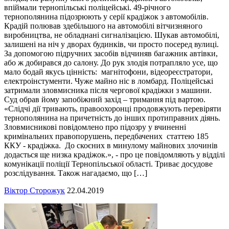
впіймали тернопільські поліцейські. 49-річного
тернополянина підозрюють у серії крадіжок з автомобілів.
Крадій полював здебільшого на автомобілі вітчизняного
виробництва, не обладнані сигналізацією. Шукав автомобілі,
залишені на ніч у дворах будинків, чи просто посеред вулиці.
За допомогою підручних засобів відчиняв багажник автівки,
або ж добирався до салону. До рук злодія потрапляло усе, що
мало бодай якусь цінність: магнітофони, відеореєстратори,
електроінстументи. Чуже майно ніс в ломбард. Поліцейські
затримали зловмисника після чергової крадіжки з машини.
Суд обрав йому запобіжний захід – тримання під вартою.
«Слідчі дії тривають, правоохоронці продовжують перевіряти
тернополянина на причетність до інших протиправних діянь.
Зловмисникові повідомлено про підозру у вчиненні
кримінальних правопорушень, передбачених статтею 185
ККУ - крадіжка. До скоєних в минулому майнових злочинів
додасться ще низка крадіжок.», - про це повідомляють у відділі
комунікації поліції Тернопільської області. Триває досудове
розслідування. Також нагадаємо, що […]
Віктор Сторожук
22.04.2019