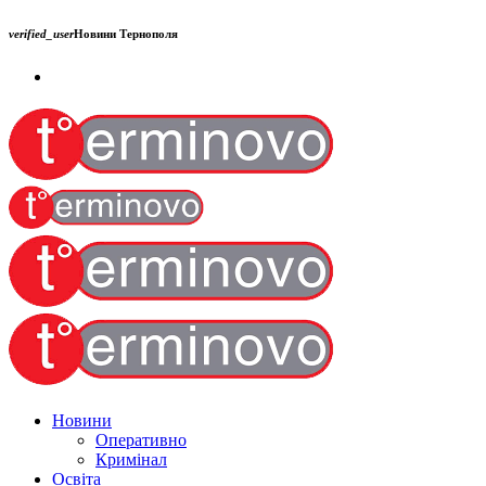
verified_user
Новини Тернополя
Новини
Оперативно
Кримінал
Освіта