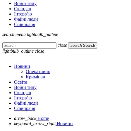
Воїни тилу
Скандал
Інтерв’ю
Файні люди
Співпраця
search
menu
lightbulb_outline
close
search
Search
lightbulb_outline
close
Новини
Оперативно
Кримінал
Освіта
Воїни тилу
Скандал
Інтерв’ю
Файні люди
Співпраця
arrow_back
Home
keyboard_arrow_right
Новини