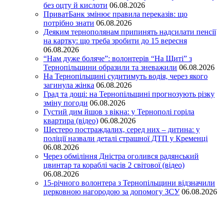
без оцту й кислоти
06.08.2026
ПриватБанк змінює правила переказів: що
потрібно знати
06.08.2026
Деяким тернополянам припинять надсилати пенсії
на картку: що треба зробити до 15 вересня
06.08.2026
“Нам дуже боляче”: волонтерів “На Щиті” з
Тернопільщини образили та зневажили
06.08.2026
На Тернопільщині судитимуть водія, через якого
загинула жінка
06.08.2026
Град та дощі: на Тернопільщині прогнозують різку
зміну погоди
06.08.2026
Густий дим йшов з вікна: у Тернополі горіла
квартира (відео)
06.08.2026
Шестеро постраждалих, серед них – дитина: у
поліції назвали деталі страшної ДТП у Кременці
06.08.2026
Через обміління Дністра оголився радянський
цвинтар та кораблі часів 2 світової (відео)
06.08.2026
15-річного волонтера з Тернопільщини відзначили
церковною нагородою за допомогу ЗСУ
06.08.2026