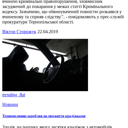
вчинені кримінальні правопорушення, зловмисник
засуджений до покарання у межах статті Кримінального
кодексу. Зазначимо, що обвинувачений повністю розкаявся у
вчиненому та сприяв слідству.", - повідомляють у прес-службі
прокуратури Тернопільської області.
Віктор Сторожук
22.04.2019
trending_flat
Новини
Тернополянин заробляв на прожиття крадіжками
Злодія, на рахунку якого десятки крадіжок з автомобілів,