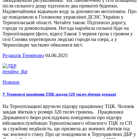
ліквідовували рятувальники. На Лановеччині у селі Влащинці
після сильного дощу підтопило два приватні будинки.
Надзвичайники відкачали воду за допомогою мотопомпи. Про
це повідомили в Головному управлінні ДСНС України у
Тернопільській області. Читайте також: Підтопило дорогу,
городи та домоволодіння. Негода наробила сильної біди на
Тернопільщині (фото, відео) Також 3 червня гроза з громом у
селі Синява перетворили людські городи на озера, а у
Чернихівцях частково обвалився міст.
Редакція Терміново
04.06.2025
trending_flat
Новини
У Тернополі працівник ТЦК завдав 320 тисяч збитків державі
На Тернопільщині вручили підозру працівнику ТЦК. Чоловік
завдав збитків у розмірі 320 тисяч гривень. Працівники
Державного бюро розслідувань повідомили про підозру
військовослужбовцю Тернопільського обласного ТЦК та СП
за службову недбалість, що призвела до значних збитків під
час воєнного стану. Про це повідомили в Теруправлінні ДБР у