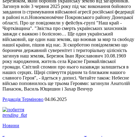
Березюком, який боронив українську землю від загарбників.
Загинув воїн 3 червня 2025 року під час виконання бойового
завдання із стримування військової агресії російської федерації
в районі н.п.Новоекономічне Покровського району Донецької
області. Про це повідомили у фейсбук-групі "Наш край -
Чортківщина". "Звістка про смерть українських захисників
завжди є важкою і болісною… Ще один український
військовий, ще один наш земляк, що воював за мир та свободу
нашої країни, пішов від нас. Зі скорботою повідомляємо що
боронячи державний суверенітет і територіальну цілісність
загинув наш земляк, Березюк Іван Ярославович 10.08.1969
року народження, житель села Красне Гримайлівської
громади. Світлий спомин про нього назавжди залишиться в
наших серцях. Щирі співчуття рідним та близьким нашого
славного Героя", - йдеться у дописі. Читайте також: Небесне
військо поповнилось ще трьома Героями: загинули Анатолій
Панасюк, Василь Ющишин і Захар Венчур
Редакція Терміново
04.06.2025
trending_flat
Новини