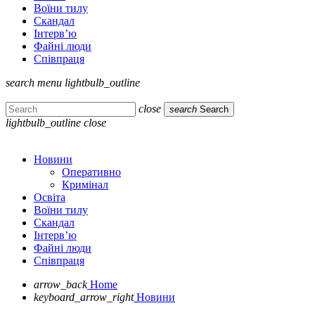
Воїни тилу
Скандал
Інтерв’ю
Файні люди
Співпраця
search
menu
lightbulb_outline
close
search
Search
lightbulb_outline
close
Новини
Оперативно
Кримінал
Освіта
Воїни тилу
Скандал
Інтерв’ю
Файні люди
Співпраця
arrow_back
Home
keyboard_arrow_right
Новини