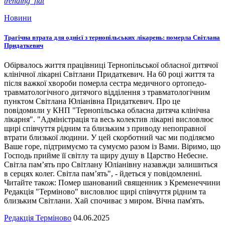
trending_flat
Новини
Трагічна втрата для однієї з тернопільських лікарень: померла Світлана
Придаткевич
Обірвалось життя працівниці Тернопільської обласної дитячої
клінічної лікарні Світлани Придаткевич. На 60 році життя та
після важкої хвороби померла сестра медичного ортопедо-
травматологічного дитячого відділення з травматологічним
пунктом Світлана Юліанівна Придаткевич. Про це
повідомили у КНП "Тернопільська обласна дитяча клінічна
лікарня". "Адміністрація та весь колектив лікарні висловлює
щирі співчуття рідним та близьким з приводу непоправної
втрати близької людини. У цей скорботний час ми поділяємо
Ваше горе, підтримуємо та сумуємо разом із Вами. Віримо, що
Господь прийме її світлу та щиру душу в Царство Небесне.
Світла пам’ять про Світлану Юліанівну назавжди залишиться
в серцях колег. Світла пам’ять", - йдеться у повідомленні.
Читайте також: Помер шанований священник з Кременеччини
Редакція "Терміново" висловлює щирі співчуття рідним та
близьким Світлани. Хай спочиває з миром. Вічна пам'ять.
Редакція Терміново
04.06.2025