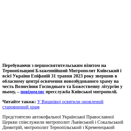
Перебуваючи з першосвятительським візитом на
Тернопільщині Блаженнійший Митрополит Київський і
всієї України Епіфаній 31 травня 2023 року звершив в
обласному центрі освячення новозбудованого храму на
честь Вознесіння Господнього та Божественну літургію у
ньому, –
повідомляє
пресслужба Київської митрополії.
Читайте також:
У Вишнівці освятили оновлений
старовинний храм
Предстоятелю автокефальної Української Православної
Церкви співслужили митрополит Львівський і Сокальський
Димитрій, митрополит Тернопільський і Кременецький