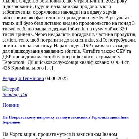
Львові. Слідство встановило, що у травні-липні 2022 року
підозрюваний, будучи начальником продовольчого
забезпечення, оформлював накладні на видачу харчів
військовим, які фактично не проходили службу. В результаті
таких дій було безпідставно видано продовольство на понад 3
тисячі осіб, що завдало державі збитків на суму майже 320
тисяч гривень. Через недбалість посадовця, частина продуктів,
замість того, щоб потрапити до захисників, які їх потребували,
опинилася на смітнику. Наразі слідчі ДБР вживають заходів
для відшкодування завданих збитків. Читайте також: СБУ та
ДБР проводили масштабну операцію: кого затримали у
Тернополі "Дії військовослужбовця кваліфіковано за ч. 4 ст.
425 Кримінального […]
Редакція Терміново
04.06.2025
trending_flat
Новини
На Покровському напрямку загинув захисник з Тернопільщини Іван
Березнюк
На Чортківщині прощатимуться із захисником Іваном