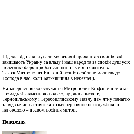
Під час відправи лунали молитовні прохання за воїнів, які
захищають Україну, за владу і наш народ та за спокій душ усіх
полеглих оборонців Батьківщини і мирних жителів.
Також Митрополит Епіфаній возніс особливу молитву до
Господа в час, коли Батьківщина в небезпеці.
На завершення богослужіння Митрополит Епіфаній привітав
громаду зі знаменною подією, вручив єпископу
Тернопільському і Теребовлянському Павлу памʼятну панагію
та відзначив настоятеля храму черговою богослужбовою
нагородою – правом носіння митри.
Попередня