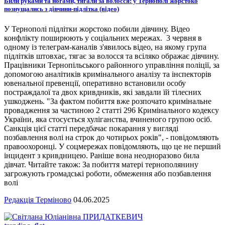
Били руками та ногами, тягали за волосся: у Тернополі жорстоко
познущались з дівчини-підлітка (відео)
У Тернополі підлітки жорстоко побили дівчину. Відео
конфлікту поширюють у соціальних мережах. 3 червня в
одному із телеграм-каналів з'явилось відео, на якому група
підлітків штовхає, тягає за волосся та всіляко ображає дівчину.
Працівники Тернопільського районного управління поліції, за
допомогою аналітиків кримінального аналізу та інспекторів
ювенальної превенції, оперативно встановили особу
постраждалої та двох кривдників, які завдали їй тілесних
ушкоджень. "За фактом побиття вже розпочато кримінальне
провадження за частиною 2 статті 296 Кримінального кодексу
України, яка стосується хуліганства, вчиненого групою осіб.
Санкція цієї статті передбачає покарання у вигляді
позбавлення волі на строк до чотирьох років", - повідомляють
правоохоронці. У соцмережах повідомляють, що це не перший
інцидент з кривдницею. Раніше вона неодноразово била
дівчат. Читайте також: За побиття матері тернополянину
загрожують громадські роботи, обмеження або позбавлення
волі
Редакція Терміново
04.06.2025