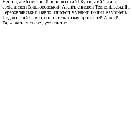
Нестор, архієпископ Тернопільський і Бучацький Тихон,
архієпископ Вишгородський Агапіт, єпископ Тернопільський і
Теребовлянський Павло, єпископ Хмельницький і Кам’янець-
Подільський Павло, настоятель храму протоієрей Андрій
Гаджала та місцеве духовенство.