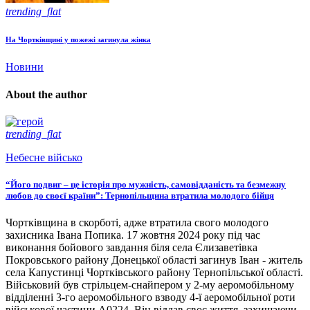
trending_flat
На Чортківщині у пожежі загинула жінка
Новини
About the author
trending_flat
Небесне військо
“Його подвиг – це історія про мужність, самовідданість та безмежну
любов до своєї країни”: Тернопільщина втратила молодого бійця
Чортківщина в скорботі, адже втратила свого молодого
захисника Івана Попика. 17 жовтня 2024 року під час
виконання бойового завдання біля села Єлизаветівка
Покровського району Донецької області загинув Іван - житель
села Капустинці Чортківського району Тернопільської області.
Військовий був стрільцем-снайпером у 2-му аеромобільному
відділенні 3-го аеромобільного взводу 4-ї аеромобільної роти
військової частини А0224. Він віддав своє життя, захищаючи