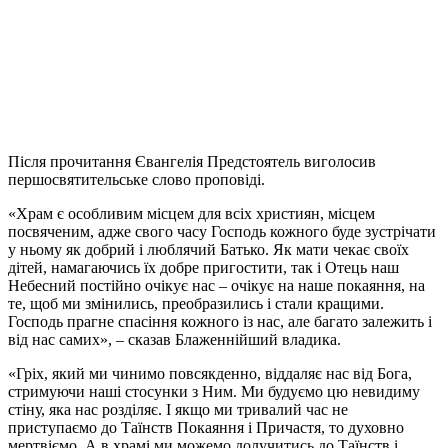
Після прочитання Євангелія Предстоятель виголосив
першосвятительське слово проповіді.
«Храм є особливим місцем для всіх християн, місцем
посвяченим, адже свого часу Господь кожного буде зустрічати
у ньому як добрий і люблячий Батько. Як мати чекає своїх
дітей, намагаючись їх добре пригостити, так і Отець наш
Небесний постійно очікує нас – очікує на наше покаяння, на
те, щоб ми змінились, преобразились і стали кращими.
Господь прагне спасіння кожного із нас, але багато залежить і
від нас самих», – сказав Блаженнійший владика.
«Гріх, який ми чинимо повсякденно, віддаляє нас від Бога,
стримуючи наші стосунки з Ним. Ми будуємо цю невидиму
стіну, яка нас розділяє. І якщо ми тривалий час не
приступаємо до Таїнств Покаяння і Причастя, то духовно
мертвіємо. А в храмі ми можемо долучитись до Таїнств і