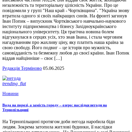
незалежність та територіальну цілісність України. Про це
повідомили у групі "Наш край - Чортківщина". "Україна знову
втратила одного зі своїх найкращих синів. На фронті загинув
Іван Попик – випускник Чортківського навчально-наукового
інституту підприємництва і бізнесу Західноукраїнського
національного університету. Ця трагічна новина болем
відгукнулася в серцях усіх, хто знав Івана, і стала черговим
нагадуванням про жахливу ціну, яку платить наша країна за
свою свободу. Його подвиг – це історія про мужність,
самовідданість та безмежну любов до своєї країни. Іван Попик
віддав найцінніше – своє […]
Редакція Терміново
05.06.2025
trending_flat
Новини
Вода на порозі, а замість городу – озеро: наслідки негоди на
Тернопільщині
На Тернопільщині протягом доби негода наробила біди
людям. Зокрема затопила житлові будинки, її наслідки