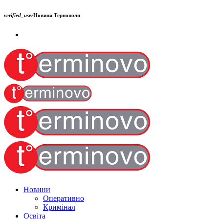
verified_user
Новини Тернополя
Новини
Оперативно
Кримінал
Освіта