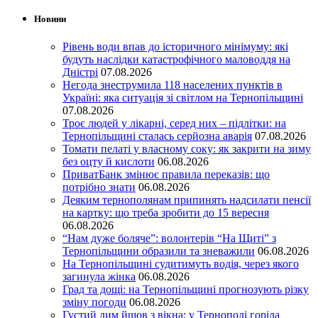
Новини
Рівень води впав до історичного мінімуму: які
будуть наслідки катастрофічного маловоддя на
Дністрі
07.08.2026
Негода знеструмила 118 населених пунктів в
Україні: яка ситуація зі світлом на Тернопільщині
07.08.2026
Троє людей у лікарні, серед них – підлітки: на
Тернопільщині сталась серйозна аварія
07.08.2026
Томати пелаті у власному соку: як закрити на зиму
без оцту й кислоти
06.08.2026
ПриватБанк змінює правила переказів: що
потрібно знати
06.08.2026
Деяким тернополянам припинять надсилати пенсії
на картку: що треба зробити до 15 вересня
06.08.2026
“Нам дуже боляче”: волонтерів “На Щиті” з
Тернопільщини образили та зневажили
06.08.2026
На Тернопільщині судитимуть водія, через якого
загинула жінка
06.08.2026
Град та дощі: на Тернопільщині прогнозують різку
зміну погоди
06.08.2026
Густий дим йшов з вікна: у Тернополі горіла