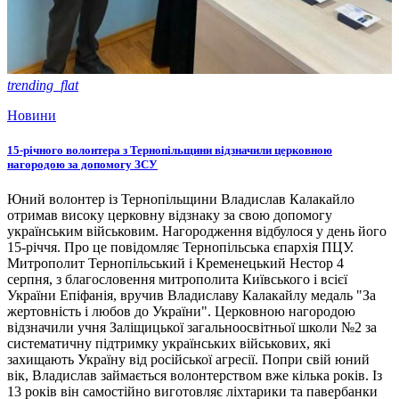
trending_flat
Новини
15-річного волонтера з Тернопільщини відзначили церковною
нагородою за допомогу ЗСУ
Юний волонтер із Тернопільщини Владислав Калакайло
отримав високу церковну відзнаку за свою допомогу
українським військовим. Нагородження відбулося у день його
15-річчя. Про це повідомляє Тернопільська єпархія ПЦУ.
Митрополит Тернопільський і Кременецький Нестор 4
серпня, з благословення митрополита Київського і всієї
України Епіфанія, вручив Владиславу Калакайлу медаль "За
жертовність і любов до України". Церковною нагородою
відзначили учня Заліщицької загальноосвітньої школи №2 за
систематичну підтримку українських військових, які
захищають Україну від російської агресії. Попри свій юний
вік, Владислав займається волонтерством вже кілька років. Із
13 років він самостійно виготовляє ліхтарики та павербанки