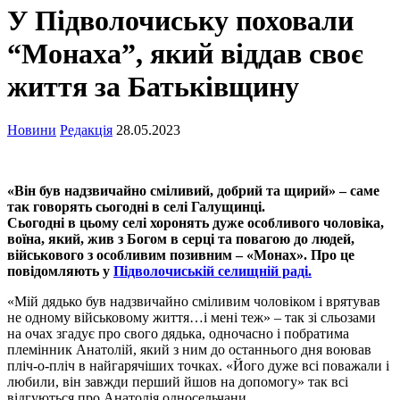
У Підволочиську поховали
“Монаха”, який віддав своє
життя за Батьківщину
Новини
Редакція
28.05.2023
«Він був надзвичайно сміливий, добрий та щирий» – саме
так говорять сьогодні в селі Галущинці.
Сьогодні в цьому селі хоронять дуже особливого чоловіка,
воїна, який, жив з Богом в серці та повагою до людей,
військового з особливим позивним – «Монах». Про це
повідомляють у
Підволочиській селищній раді.
«Мій дядько був надзвичайно сміливим чоловіком і врятував
не одному військовому життя…і мені теж» – так зі сльозами
на очах згадує про свого дядька, одночасно і побратима
племінник Анатолій, який з ним до останнього дня воював
пліч-о-пліч в найгарячіших точках. «Його дуже всі поважали і
любили, він завжди перший йшов на допомогу» так всі
відгуються про Анатолія односельчани.