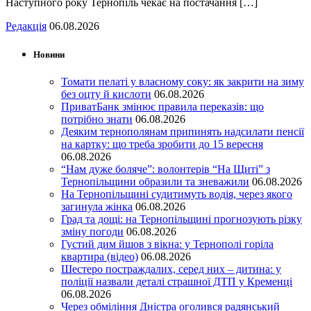
Наступного року Тернопіль чекає на постачання […]
Редакція
06.08.2026
Новини
Томати пелаті у власному соку: як закрити на зиму
без оцту й кислоти
06.08.2026
ПриватБанк змінює правила переказів: що
потрібно знати
06.08.2026
Деяким тернополянам припинять надсилати пенсії
на картку: що треба зробити до 15 вересня
06.08.2026
“Нам дуже боляче”: волонтерів “На Щиті” з
Тернопільщини образили та зневажили
06.08.2026
На Тернопільщині судитимуть водія, через якого
загинула жінка
06.08.2026
Град та дощі: на Тернопільщині прогнозують різку
зміну погоди
06.08.2026
Густий дим йшов з вікна: у Тернополі горіла
квартира (відео)
06.08.2026
Шестеро постраждалих, серед них – дитина: у
поліції назвали деталі страшної ДТП у Кременці
06.08.2026
Через обміління Дністра оголився радянський