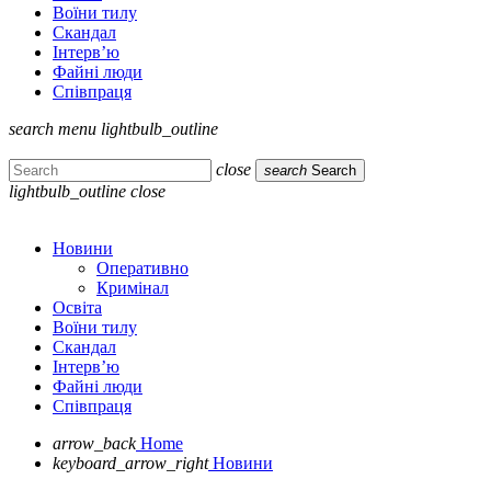
Воїни тилу
Скандал
Інтерв’ю
Файні люди
Співпраця
search
menu
lightbulb_outline
close
search
Search
lightbulb_outline
close
Новини
Оперативно
Кримінал
Освіта
Воїни тилу
Скандал
Інтерв’ю
Файні люди
Співпраця
arrow_back
Home
keyboard_arrow_right
Новини