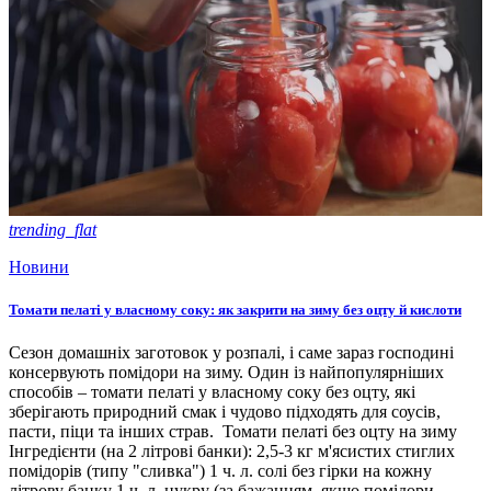
trending_flat
Новини
Томати пелаті у власному соку: як закрити на зиму без оцту й кислоти
Сезон домашніх заготовок у розпалі, і саме зараз господині
консервують помідори на зиму. Один із найпопулярніших
способів – томати пелаті у власному соку без оцту, які
зберігають природний смак і чудово підходять для соусів,
пасти, піци та інших страв. Томати пелаті без оцту на зиму
Інгредієнти (на 2 літрові банки): 2,5-3 кг м'ясистих стиглих
помідорів (типу "сливка") 1 ч. л. солі без гірки на кожну
літрову банку 1 ч. л. цукру (за бажанням, якщо помідори