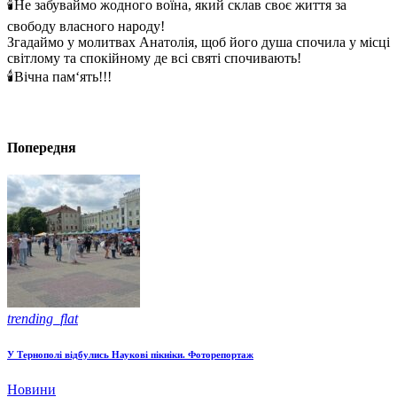
🕯️Не забуваймо жодного воїна, який склав своє життя за
свободу власного народу!
Згадаймо у молитвах Анатолія, щоб його душа спочила у місці
світлому та спокійному де всі святі спочивають!
🕯️Вічна пам‘ять!!!
Попередня
trending_flat
У Тернополі відбулись Наукові пікніки. Фоторепортаж
Новини