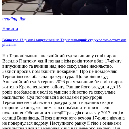
trending_flat
Новини
Вбивство 17-річної випускниці на Тернопільщині: суд ухвалив остаточне
рішення
На Тернопільщині апеляційний суд залишив у силі вирок
Василю Гнатюку, який понад вісім років тому вбив 17-річну
випускницю та вчинив над нею сексуальне насильство.
Захист просив пом'якшити покарання. Про це повідомляє
Тернопільська обласна прокуратура. Що вирішив суд
Апеляційний суд 5 серпня 2026 року залишив без змін вирок
жителю Кременецького району. Раніше його засудили до 15
років позбавлення волі за умисне вбивство та сексуальне
насильство. Суд погодився з доводами прокурорів
Тернопільської обласної прокуратури й відхилив скарги
сторони захисту, яка вимагала пом'якшити призначене
покарання. Обставини трагедії Трагедія сталася у 2017 році в
селищі Вишнівець. Після випускного вечора 17-річна дівчина
не повернулася додому. Наступного ранку її тіло з ознаками
насильства виявили неподалік від навчального закладу. Під