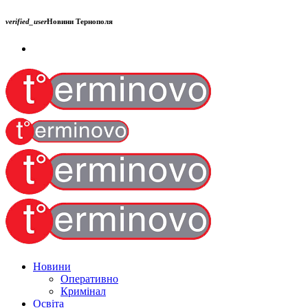
verified_user
Новини Тернополя
Новини
Оперативно
Кримінал
Освіта