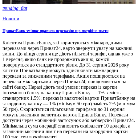
trending_flat
Новини
ПриватБанк змінює правила переказів: що потрібно знати
Клієнтам ПриватБанку, які користуються міжнародними
переказами через Приват24, варто звернути увагу на важливі
зміни. До кінця серпня ще діють пільгові тарифи, однак уже з
1 вересня, якщо банк не продовжить акцію, комісії
повернуться до стандартного рівня. До 31 серпня 2026 року
клієнти ПриватБанку можуть здійснювати міжнародні
перекази за зниженими тарифами. Акція поширюється на
перекази між картками через Приват24, повідомляється на
сайті банку. Наразі діють такі умови: переказ із картки
іноземного банку на картку ПриватБанку — 1% замість
стандартних 1,5%; переказ із валютної картки ПриватБанку на
закордонну картку — 1% (мінімум 50 грн) замість 2% (мінімум
50 грн). Скористатися пільговими тарифами до 31 серпня
можуть власники валютних карток ПриватБанку. Перекази
доступні через мобільний застосунок або вебверсію Приват24.
Мінімальна сума операції становить еквівалент 10 доларів, а
загальний місячний ліміт на перекази на закордонні картки —
100 тис. грн в еквіваленті.