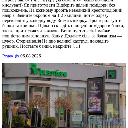
кислуваті) Як приготувати Відберіть щільні помідори без
пошкоджень. На кожному зробіть невеликий хрестоподібний
надріз. Залийте окропом на 1-2 хвилини, потім одразу
перекладіть у холодну воду. Зніміть шкірку. Простерилізуйте
банки та кришки. Щільно складіть очищені помідори в банки,
злегка притискаючи ложкою. Вони пустять сік і майже
повністю ним заповнять банку. Додайте сіль, за бажанням —
цукор. Стерилізація На дно великої каструлі покладіть
рушник. Поставте банки, накрийте […]
Редакція
06.08.2026