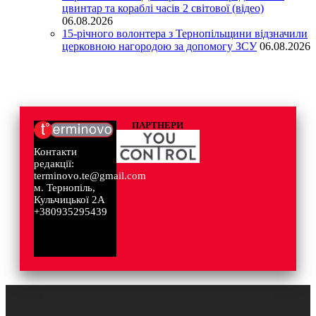
цвинтар та кораблі часів 2 світової (відео)
06.08.2026
15-річного волонтера з Тернопільщини відзначили
церковною нагородою за допомогу ЗСУ
06.08.2026
ПАРТНЕРИ
Контакти
редакції:
terminovo.te@gmail.com
м. Тернопіль,
Кульчицької 2А
+380935295439