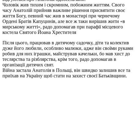
Чоловік жив тихим і скромним, побожним життям. Свого
часу Анатолій прийняв важливе рішення присвятити своє
життя Богу, певний час жив в монастирі при чернечому
Ордені Братів Капуцинів, але все ж таки вирішив жити «в
мирському житті», радо допомагав при парафії місцевого
костела Святого Йоана Хрестителя
Після цього, працював в дитячому садочку, діти та колектив
дуже його любили, особливо малюки, адже він своїми руками
робив для них іграшки, майстрував качельки, бо мав хист до
теслярства та різблярства, крім того, радо допомагав в
організації дитячих свят.
Війна застала Анатолія в Польщі, він швидко залишив все та
приїхав на Україну щоб стати на захист своєї Батьківщини.