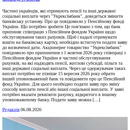
Частині українців, які отримують пенсії та інші державні
соціальні виплати через "Укрексімбанк", доведеться змінити
банківську установу. Про це повідомили у Пенсійному фонді
України. Що потрібно зробити Це пов'язано з тим, що банк
припиняє співпрацю з Пенсійним фондом України щодо
обслуговування таких рахунків. Щоб і надалі отримувати
кошти на банківську картку, необхідно встигнути подати заяву
до визначеної дати. Акціонерне товариство "Укрексімбанк"
повідомило про припинення з 1 жовтня 2026 року співпраці з
Пенсійним фондом України в частині обслуговування
рахунків, на які надходять пенсії, житлові субсидії, пільги та
інші державні соціальні виплати. Через це одержувачам таких
виплат потрібно не пізніше 15 вересня 2026 року обрати
інший уповноважений банк та повідомити про це Пенсійний
фонд України. Для цього необхідно подати заяву про зміну
способу виплати пенсії або іншої соціальної виплати. У заяві
потрібно вказати реквізити рахунку, відкритого в іншому
уповноваженому банку. Подати заяву можна […]
Редакція
06.08.2026