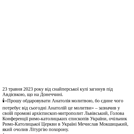
23 травня 2023 року від снайперської кулі загинув під
Авдієвкою, що на Донеччині.
🕯️«Прошу обдаровувати Анатолія молитвою, бо єдине чого
потребує від сьогодні Анатолій це молитви» – зазначив у
своїй промові архієпископ-митрополит Львівський, Голова
Конференції римо-католицьких єпископів України, очільник
Римо-Католицької Церкви в Україні Мечислав Мокшицький,
який очолив Літургію похорону.