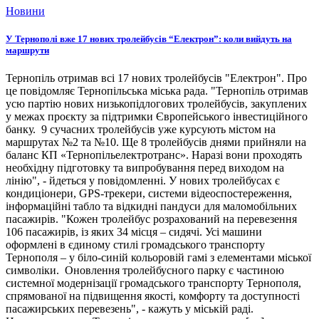
Новини
У Тернополі вже 17 нових тролейбусів “Електрон”: коли вийдуть на
маршрути
Тернопіль отримав всі 17 нових тролейбусів "Електрон". Про
це повідомляє Тернопільська міська рада. "Тернопіль отримав
усю партію нових низькопідлогових тролейбусів, закуплених
у межах проєкту за підтримки Європейського інвестиційного
банку. 9 сучасних тролейбусів уже курсують містом на
маршрутах №2 та №10. Ще 8 тролейбусів днями прийняли на
баланс КП «Тернопільелектротранс». Наразі вони проходять
необхідну підготовку та випробування перед виходом на
лінію", - йдеться у повідомленні. У нових тролейбусах є
кондиціонери, GPS-трекери, системи відеоспостереження,
інформаційні табло та відкидні пандуси для маломобільних
пасажирів. "Кожен тролейбус розрахований на перевезення
106 пасажирів, із яких 34 місця – сидячі. Усі машини
оформлені в єдиному стилі громадського транспорту
Тернополя – у біло-синій кольоровій гамі з елементами міської
символіки. Оновлення тролейбусного парку є частиною
системної модернізації громадського транспорту Тернополя,
спрямованої на підвищення якості, комфорту та доступності
пасажирських перевезень", - кажуть у міській раді.