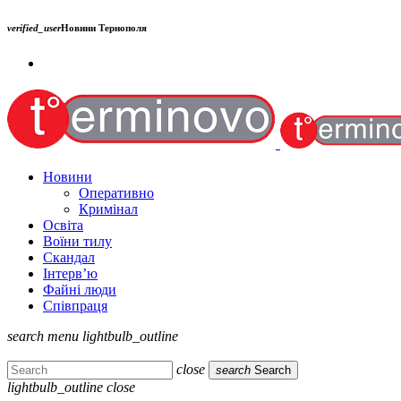
verified_user
Новини Тернополя
Новини
Оперативно
Кримінал
Освіта
Воїни тилу
Скандал
Інтерв’ю
Файні люди
Співпраця
search
menu
lightbulb_outline
close
search
Search
lightbulb_outline
close