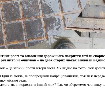
нтних робіт та оновлення дорожнього покриття хотіли скорист
аву річ ніхто не очікував – на двох старих люках виявили 
 – це злочин проти історії міста. Як видно на фото, люк досить 
Один із люків, за попередніми напрацюваннями, хотіли б передат
ику міської ради.
кажете, як використати інший люк? Так ми збережемо частинку іс