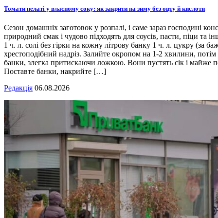
Томати пелаті у власному соку: як закрити на зиму без оцту й кислоти
Сезон домашніх заготовок у розпалі, і саме зараз господині кон
природний смак і чудово підходять для соусів, пасти, піци та ін
1 ч. л. солі без гірки на кожну літрову банку 1 ч. л. цукру (з
хрестоподібний надріз. Залийте окропом на 1-2 хвилини, потім 
банки, злегка притискаючи ложкою. Вони пустять сік і майже п
Поставте банки, накрийте […]
Редакція
06.08.2026