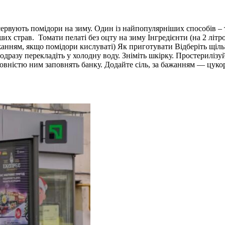
сервують помідори на зиму. Один із найпопулярніших способів – т
ших страв. Томати пелаті без оцту на зиму Інгредієнти (на 2 літро
а бажанням, якщо помідори кислуваті) Як приготувати Відберіть щ
одразу перекладіть у холодну воду. Зніміть шкірку. Простериліз
овністю ним заповнять банку. Додайте сіль, за бажанням — цукор