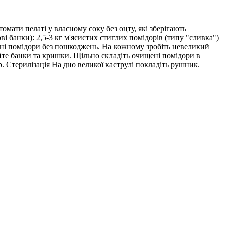
омати пелаті у власному соку без оцту, які зберігають
ві банки): 2,5-3 кг м'ясистих стиглих помідорів (типу "сливка")
ільні помідори без пошкоджень. На кожному зробіть невеликий
уйте банки та кришки. Щільно складіть очищені помідори в
. Стерилізація На дно великої каструлі покладіть рушник.