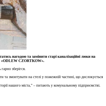
атись нагодою та замінити старі каналізаційні люки на
надпис «ODLEW CZORTKOW».
гарно зберігся.
и та змонтувати на стелі у пожежній частині, що дислокується
торії нашого міста,” – питають у комунальному підприємстві.