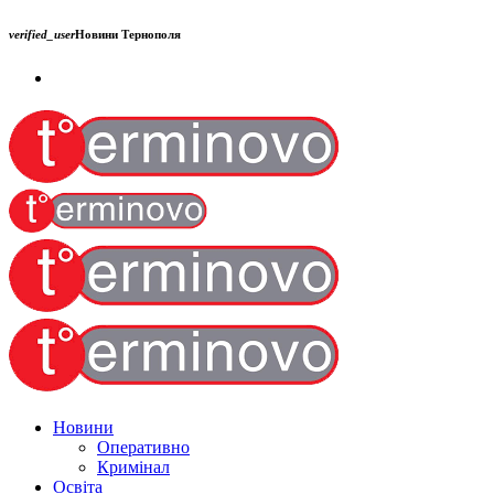
verified_user
Новини Тернополя
Новини
Оперативно
Кримінал
Освіта