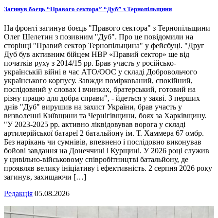
Загинув боєць “Правого сектора” “Дуб” з Тернопільщини
На фронті загинув боєць "Правого сектора" з Тернопільщини
Олег Шелетин з позивним "Дуб". Про це повідомили на
сторінці "Правий сектор Тернопільщина" у фейсбуці. "Друг
Дуб був активним бійцем НВР «Правий сектор» ще від
початків руху з 2014/15 рр. Брав участь у російсько-
українській війні в час АТО/ООС у складі Добровольчого
українського корпусу. Завжди поміркований, спокійний,
послідовний у словах і вчинках, братерський, готовий на
різну працю для добра справи", - йдеться у заяві. З перших
днів "Дуб" вирушив на захист України, брав участь у
визволенні Київщини та Чернігівщини, боях за Харківщину.
"У 2023-2025 рр. активно ліквідовував ворога у складі
артилерійської батареї 2 батальйону ім. Т. Хаммера 67 омбр.
Без нарікань чи сумнівів, впевнено і послідовно виконував
бойові завдання на Донеччині і Курщині. У 2026 році служив
у цивільно-військовому співробітництві батальйону, де
проявляв велику ініціативу і ефективність. 2 серпня 2026 року
загинув, захищаючи […]
Редакція
05.08.2026