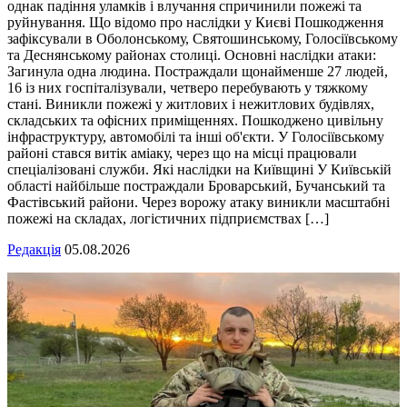
однак падіння уламків і влучання спричинили пожежі та
руйнування. Що відомо про наслідки у Києві Пошкодження
зафіксували в Оболонському, Святошинському, Голосіївському
та Деснянському районах столиці. Основні наслідки атаки:
Загинула одна людина. Постраждали щонайменше 27 людей,
16 із них госпіталізували, четверо перебувають у тяжкому
стані. Виникли пожежі у житлових і нежитлових будівлях,
складських та офісних приміщеннях. Пошкоджено цивільну
інфраструктуру, автомобілі та інші об'єкти. У Голосіївському
районі стався витік аміаку, через що на місці працювали
спеціалізовані служби. Які наслідки на Київщині У Київській
області найбільше постраждали Броварський, Бучанський та
Фастівський райони. Через ворожу атаку виникли масштабні
пожежі на складах, логістичних підприємствах […]
Редакція
05.08.2026