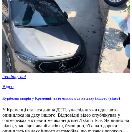
trending_flat
Відео
Курйозна аварія у Кременці: авто опинилось на даху іншого (відео)
У Кременці сталася дивна ДТП, унаслідок якої одне авто
опинилося на даху іншого. Відповідні відео опублікував у
соцмережах місцевий мешканець user7fzkmh1kce. Як видно на
відео, унаслідок аварії автівка, ймовірно, з'їхала з дороги і
опинилась на даху іншого автомобіля, що рухався дорогою