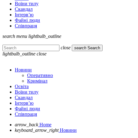
Воїни тилу
Скандал
Інтерв’ю
Файні люди
Співпраця
search
menu
lightbulb_outline
close
search
Search
lightbulb_outline
close
Новини
Оперативно
Кримінал
Освіта
Воїни тилу
Скандал
Інтерв’ю
Файні люди
Співпраця
arrow_back
Home
keyboard_arrow_right
Новини