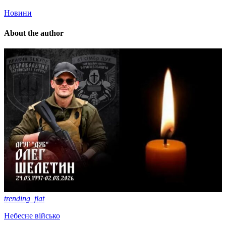
Новини
About the author
trending_flat
Небесне військо