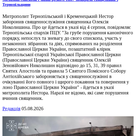
Тернопільщини
Митрополит Тернопільський і Кременецький Нестор
заборонив священнослужіння священника Олексія
Николишина. Про це йдеться в указі від 4 серпня, повідомляє
Тернопільська єпархія ПЦУ. "За грубе порушення канонічного
порядку, непослух та зневагу до свого єпископа, участь у
незаконних зібраннях та діях, спрямованих на розділення
Православної Церкви України, позаштатний клірик
Тернопільської єпархії Української Православної Церкви
(Православної Церкви України) священник Олексій
Зеновійович Николишин відповідно до 15, 31, 39 правил
Святих Апостолів та правила 5 Святого Помісного Собору
Антіохійського забороняється у священнослужінні в
очікуванні його повного і щирого покаяння та повернення у
лоно Православної Церкви України" - йдеться в указі
митрополита Нестора. Наразі не відомо, які саме порушення
вчинив священник.
Редакція
05.08.2026