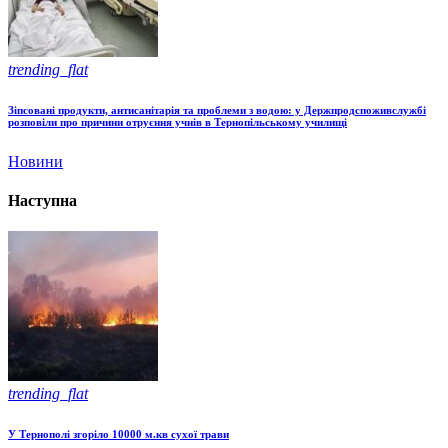
trending_flat
Зіпсовані продукти, антисанітарія та проблеми з водою: у Держпродспоживслужбі
розповіли про причини отруєння учнів в Тернопільському училищі
Новини
Наступна
trending_flat
У Тернополі згоріло 10000 м.кв сухої трави