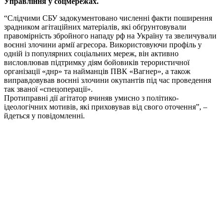
Управління у соцмережах.
“Слідчими СБУ задокументовано численні факти поширення
зрадником агітаційних матеріалів, які обґрунтовували
правомірність збройного нападу рф на Україну та звеличували
воєнні злочини армії агресора. Використовуючи профіль у
одній із популярних соціальних мереж, він активно
висловлював підтримку діям бойовиків терористичної
організації «днр» та найманців ПВК «Вагнер», а також
виправдовував воєнні злочини окупантів під час проведення
так званої «спецоперації».
Протиправні дії агітатор вчиняв умисно з політико-
ідеологічних мотивів, які приховував від свого оточення”, –
йдеться у повідомленні.