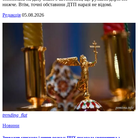
нижче. Втім, точні обставини ДТП наразі не відомі.
Редакція
05.08.2026
trending_flat
Новини
Зневажив єпископа і чинив розкол: ПЦУ покарала священника з