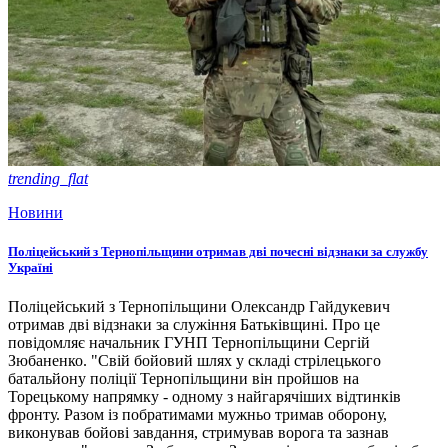
trending_flat
Новини
Поліцейський з Тернопільщини отримав дві почесні відзнаки за службу
Україні
Поліцейський з Тернопільщини Олександр Гайдукевич
отримав дві відзнаки за служіння Батьківщині. Про це
повідомляє начальник ГУНП Тернопільщини Сергій
Зюбаненко. "Свій бойовий шлях у складі стрілецького
батальйону поліції Тернопільщини він пройшов на
Торецькому напрямку - одному з найгарячіших відтинків
фронту. Разом із побратимами мужньо тримав оборону,
виконував бойові завдання, стримував ворога та зазнав