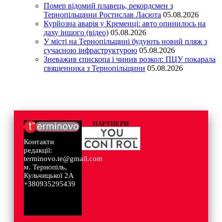
Помер відомий плавець, рекордсмен з
Тернопільщини Ростислав Ласюта
05.08.2026
Курйозна аварія у Кременці: авто опинилось на
даху іншого (відео)
05.08.2026
У місті на Тернопільщині будують новий пляж з
сучасною інфраструктурою
05.08.2026
Зневажив єпископа і чинив розкол: ПЦУ покарала
священника з Тернопільщини
05.08.2026
ПАРТНЕРИ
Контакти
редакції:
terminovo.te@gmail.com
м. Тернопіль,
Кульчицької 2А
+380935295439