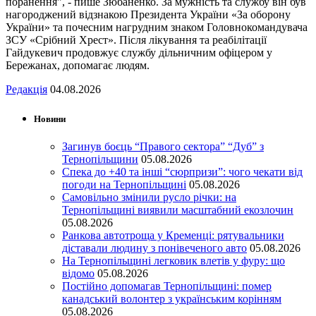
поранення", - пише Зюбаненко. За мужність та службу він був
нагороджений відзнакою Президента України «За оборону
України» та почесним нагрудним знаком Головнокомандувача
ЗСУ «Срібний Хрест». Після лікування та реабілітації
Гайдукевич продовжує службу дільничним офіцером у
Бережанах, допомагає людям.
Редакція
04.08.2026
Новини
Загинув боєць “Правого сектора” “Дуб” з
Тернопільщини
05.08.2026
Спека до +40 та інші “сюрпризи”: чого чекати від
погоди на Тернопільщині
05.08.2026
Самовільно змінили русло річки: на
Тернопільщині виявили масштабний екозлочин
05.08.2026
Ранкова автотроща у Кременці: рятувальники
діставали людину з понівеченого авто
05.08.2026
На Тернопільщині легковик влетів у фуру: що
відомо
05.08.2026
Постійно допомагав Тернопільщині: помер
канадський волонтер з українським корінням
05.08.2026