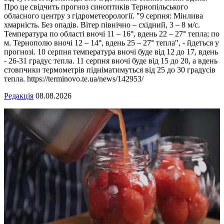
Про це свідчить прогноз синоптиків Тернопільського
обласного центру з гідрометеорології. "9 серпня: Мінлива
хмарність. Без опадів. Вітер північно – східний, 3 – 8 м/с.
Температура по області вночі 11 – 16°, вдень 22 – 27° тепла; по
м. Тернополю вночі 12 – 14°, вдень 25 – 27° тепла", - йдеться у
прогнозі. 10 серпня температура вночі буде від 12 до 17, вдень
- 26-31 градус тепла. 11 серпня вночі буде від 15 до 20, а вдень
стовпчики термометрів підніматимуться від 25 до 30 градусів
тепла. https://terminovo.te.ua/news/142953/
Редакція
08.08.2026