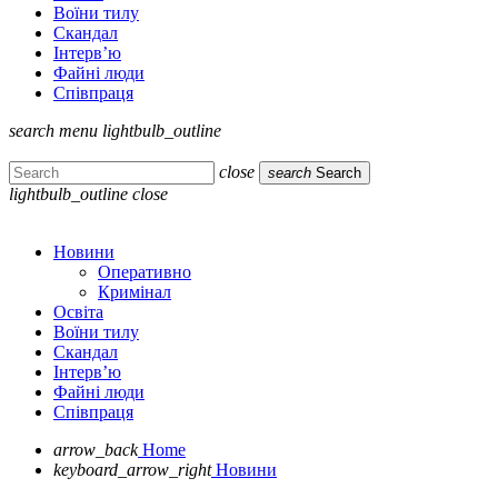
Воїни тилу
Скандал
Інтерв’ю
Файні люди
Співпраця
search
menu
lightbulb_outline
close
search
Search
lightbulb_outline
close
Новини
Оперативно
Кримінал
Освіта
Воїни тилу
Скандал
Інтерв’ю
Файні люди
Співпраця
arrow_back
Home
keyboard_arrow_right
Новини