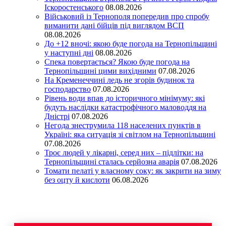
Іскоростенського
08.08.2026
Військовий із Тернополя попередив про спробу
виманити дані бійців під виглядом ВСП
08.08.2026
До +12 вночі: якою буде погода на Тернопільщині
у наступні дні
08.08.2026
Спека повертається? Якою буде погода на
Тернопільщині цими вихідними
07.08.2026
На Кременеччині ледь не згорів будинок та
господарство
07.08.2026
Рівень води впав до історичного мінімуму: які
будуть наслідки катастрофічного маловоддя на
Дністрі
07.08.2026
Негода знеструмила 118 населених пунктів в
Україні: яка ситуація зі світлом на Тернопільщині
07.08.2026
Троє людей у лікарні, серед них – підлітки: на
Тернопільщині сталась серйозна аварія
07.08.2026
Томати пелаті у власному соку: як закрити на зиму
без оцту й кислоти
06.08.2026