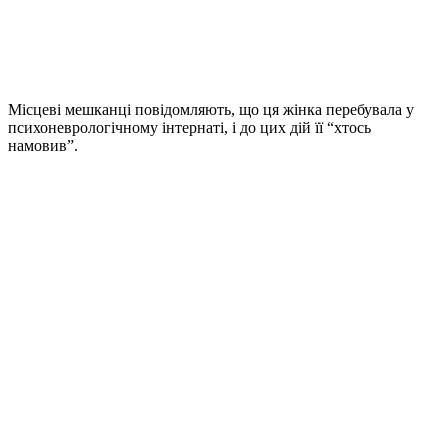
Місцеві мешканці повідомляють, що ця жінка перебувала у
психоневрологічному інтернаті, і до цих дій її “хтось
намовив”.