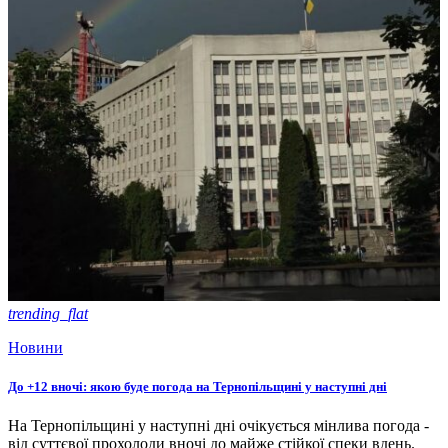
trending_flat
Новини
До +12 вночі: якою буде погода на Тернопільщині у наступні дні
На Тернопільщині у наступні дні очікується мінлива погода -
від суттєвої прохолоди вночі до майже стійкої спеки вдень.