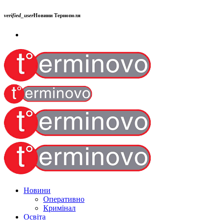
verified_user
Новини Тернополя
Новини
Оперативно
Кримінал
Освіта