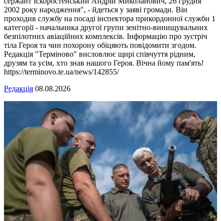
сержант Іскоростенський Андрій Миколайович, 26 грудня
2002 року народження", - йдеться у заяві громади. Він
проходив службу на посаді інспектора прикордонної служби 1
категорії - начальника другої групи зенітно-винищувальних
безпілотних авіаційних комплексів. Інформацію про зустріч
тіла Героя та чин похорону обіцяють повідомити згодом.
Редакція "Терміново" висловлює щирі співчуття рідним,
друзям та усім, хто знав нашого Героя. Вічна йому пам'ять!
https://terminovo.te.ua/news/142855/
Редакція
08.08.2026