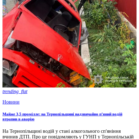
trending_flat
Новини
Майже 3,5 промілле: на Тернопільщині надзвичайно п’яний водій
втрапив в аварію
На Тернопільщині водій у стані алкогольного сп'яніння
вчинив ДТП. Про це повідомляють у ГУНП у Тернопільській