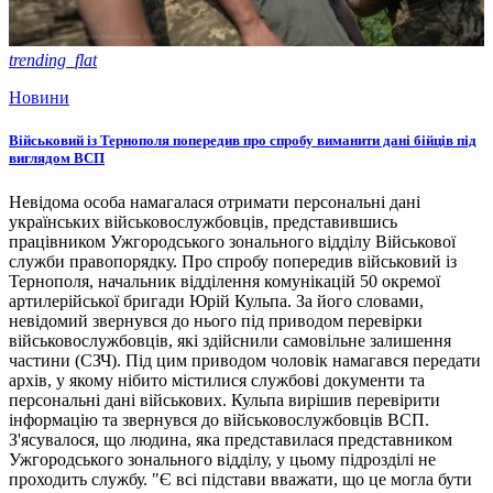
trending_flat
Новини
Військовий із Тернополя попередив про спробу виманити дані бійців під
виглядом ВСП
Невідома особа намагалася отримати персональні дані
українських військовослужбовців, представившись
працівником Ужгородського зонального відділу Військової
служби правопорядку. Про спробу попередив військовий із
Тернополя, начальник відділення комунікацій 50 окремої
артилерійської бригади Юрій Кульпа. За його словами,
невідомий звернувся до нього під приводом перевірки
військовослужбовців, які здійснили самовільне залишення
частини (СЗЧ). Під цим приводом чоловік намагався передати
архів, у якому нібито містилися службові документи та
персональні дані військових. Кульпа вирішив перевірити
інформацію та звернувся до військовослужбовців ВСП.
З'ясувалося, що людина, яка представилася представником
Ужгородського зонального відділу, у цьому підрозділі не
проходить службу. "Є всі підстави вважати, що це могла бути