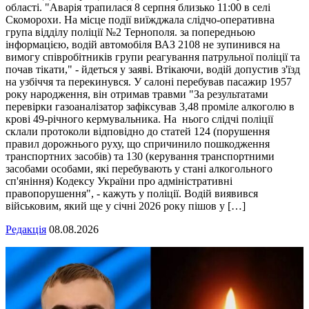
області. "Аварія трапилася 8 серпня близько 11:00 в селі
Скоморохи. На місце події виїжджала слідчо-оперативна
група відділу поліції №2 Тернополя. за попередньою
інформацією, водій автомобіля ВАЗ 2108 не зупинився на
вимогу співробітників групи реагування патрульної поліції та
почав тікати," - йдеться у заяві. Втікаючи, водій допустив з'їзд
на узбіччя та перекинувся. У салоні перебував пасажир 1957
року народження, він отримав травми "За результатами
перевірки газоаналізатор зафіксував 3,48 проміле алкоголю в
крові 49-річного кермувальника. На нього слідчі поліції
склали протоколи відповідно до статей 124 (порушення
правил дорожнього руху, що спричинило пошкодження
транспортних засобів) та 130 (керування транспортними
засобами особами, які перебувають у стані алкогольного
сп'яніння) Кодексу України про адміністративні
правопорушення", - кажуть у поліції. Водій виявився
військовим, який ще у січні 2026 року пішов у […]
Редакція
08.08.2026