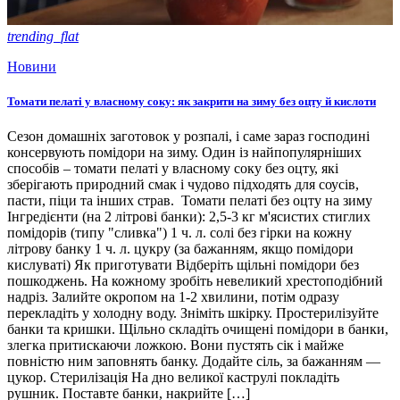
trending_flat
Новини
Томати пелаті у власному соку: як закрити на зиму без оцту й кислоти
Сезон домашніх заготовок у розпалі, і саме зараз господині
консервують помідори на зиму. Один із найпопулярніших
способів – томати пелаті у власному соку без оцту, які
зберігають природний смак і чудово підходять для соусів,
пасти, піци та інших страв. Томати пелаті без оцту на зиму
Інгредієнти (на 2 літрові банки): 2,5-3 кг м'ясистих стиглих
помідорів (типу "сливка") 1 ч. л. солі без гірки на кожну
літрову банку 1 ч. л. цукру (за бажанням, якщо помідори
кислуваті) Як приготувати Відберіть щільні помідори без
пошкоджень. На кожному зробіть невеликий хрестоподібний
надріз. Залийте окропом на 1-2 хвилини, потім одразу
перекладіть у холодну воду. Зніміть шкірку. Простерилізуйте
банки та кришки. Щільно складіть очищені помідори в банки,
злегка притискаючи ложкою. Вони пустять сік і майже
повністю ним заповнять банку. Додайте сіль, за бажанням —
цукор. Стерилізація На дно великої каструлі покладіть
рушник. Поставте банки, накрийте […]