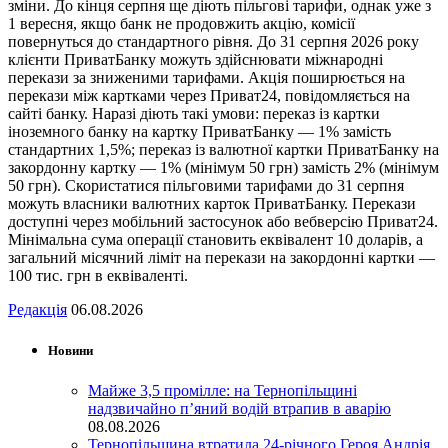
зміни. До кінця серпня ще діють пільгові тарифи, однак уже з
1 вересня, якщо банк не продовжить акцію, комісії
повернуться до стандартного рівня. До 31 серпня 2026 року
клієнти ПриватБанку можуть здійснювати міжнародні
перекази за зниженими тарифами. Акція поширюється на
перекази між картками через Приват24, повідомляється на
сайті банку. Наразі діють такі умови: переказ із картки
іноземного банку на картку ПриватБанку — 1% замість
стандартних 1,5%; переказ із валютної картки ПриватБанку на
закордонну картку — 1% (мінімум 50 грн) замість 2% (мінімум
50 грн). Скористатися пільговими тарифами до 31 серпня
можуть власники валютних карток ПриватБанку. Перекази
доступні через мобільний застосунок або вебверсію Приват24.
Мінімальна сума операції становить еквівалент 10 доларів, а
загальний місячний ліміт на перекази на закордонні картки —
100 тис. грн в еквіваленті.
Редакція
06.08.2026
Новини
Майже 3,5 промілле: на Тернопільщині
надзвичайно п’яний водій втрапив в аварію
08.08.2026
Тернопільщина втратила 24-річного Героя Андрія