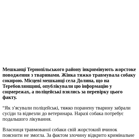
Мешканці Тернопільського району інкримінують жорстоке
поводження з тваринами. Жінка тяжко травмувала собаку
сокирою. Місцеві мешканці села Долина, що на
Теребовлянщині, опублікували цю інформацію у
соцмережах, а поліцейські взялись за перевірку цього
факту.
“Як з’ясували поліцейські, тяжко поранену тварину забрали
сусіди та відвезли до ветеринара. Наразі собака потребує
подальшого лікування.
Власниця травмованої собаки свій жорстокий вчинок
пояснити не змогла. За фактом злочину відкрито кримінальне