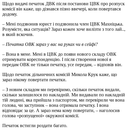
Щодо видачі печаток ДВК після постанови ЦВК про розпуск
комісії він каже, що дізнався пізно ввечері, коли повертався
додому.
– Мені подзвонив юрист і подзвонила член ЦВК Махніцька.
Розумієте, яка ситуація? Зараз кожен хоче вилізти з того лай..,
в який вскочив.
– Печатка ОВК зараз у вас на руках чи в сейфі?
– Вона в мене. Мені в ЦВК до появи нового складу ОВК
отримувати кореспонденцію. І після створення нової я
передам ОВК не тільки печатку, усе передам, – відповів він.
Щодо печаток дільничних комісій Микола Крук каже, що
зараз нікому повертати печатки.
– З новим складом ми перевіримо, скільки печаток видали,
скільки залишилося по накладній. Ми видавали по накладній
тій людині, яка прийшла з паспортом, ми перевірили чи вона
голова, чи заступник – вона отримала печатку. І вона
відповідає за це. А зараз нема кому повертати, – наголосив
голова «розпущеної» окружної комісії.
Печаток встигли роздати багато.