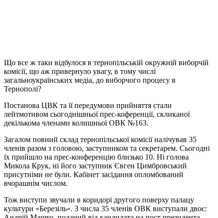
Що все ж таки відбулося в тернопільській окружній виборчій
комісії, що аж привернуло увагу, в тому числі
загальноукраїнських медіа, до виборчого процесу в
Тернополі?
Постанова ЦВК та її передумови прийняття стали
лейтмотивом сьогоднішньої прес-коференції, скликаної
декількома членами колишньої ОВК №163.
Загалом повний склад тернопільської комісії налічував 35
членів разом з головою, заступником та секретарем. Сьогодні
їх прийшло на прес-конференцію близько 10. Ні голова
Микола Крук, ні його заступник Євген Цимбровський
присутніми не були. Кабінет засідання опломбований
вчорашнім числом.
Тож виступи звучали в коридорі другого поверху палацу
культури «Березіль». З числа 35 членів ОВК виступали двоє:
Андрій Машко, поданий від кандидата на пост президента