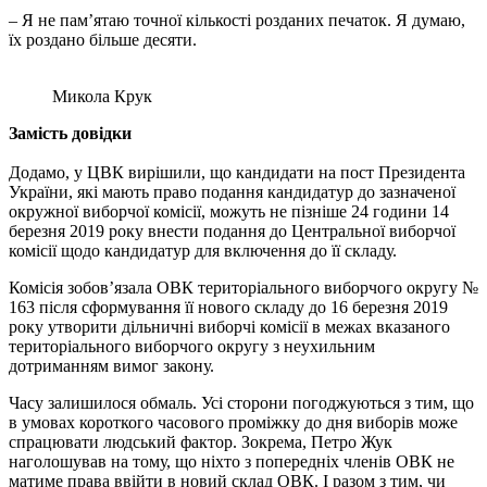
– Я не пам’ятаю точної кількості розданих печаток. Я думаю,
їх роздано більше десяти.
Микола Крук
Замість довідки
Додамо, у ЦВК вирішили, що кандидати на пост Президента
України, які мають право подання кандидатур до зазначеної
окружної виборчої комісії, можуть не пізніше 24 години 14
березня 2019 року внести подання до Центральної виборчої
комісії щодо кандидатур для включення до її складу.
Комісія зобов’язала ОВК територіального виборчого округу №
163 після сформування її нового складу до 16 березня 2019
року утворити дільничні виборчі комісії в межах вказаного
територіального виборчого округу з неухильним
дотриманням вимог закону.
Часу залишилося обмаль. Усі сторони погоджуються з тим, що
в умовах короткого часового проміжку до дня виборів може
спрацювати людський фактор. Зокрема, Петро Жук
наголошував на тому, що ніхто з попередніх членів ОВК не
матиме права ввійти в новий склад ОВК. І разом з тим, чи