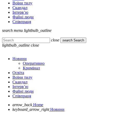
Воїни тилу
Скандал
Інтерв’ю
Файні люди
Співпраця
search
menu
lightbulb_outline
close
search
Search
lightbulb_outline
close
Новини
Оперативно
Кримінал
Освіта
Воїни тилу
Скандал
Інтерв’ю
Файні люди
Співпраця
arrow_back
Home
keyboard_arrow_right
Новини