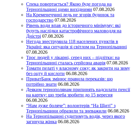
Спека повертається? Якою буде погода на
Тернопільщині цими вихідними
07.08.2026
На Кременеччині ледь не згорів будинок та
господарство
07.08.2026
Рівень води впав до історичного мінімуму: які
будуть наслідки катастрофічного маловоддя на
Дністрі
07.08.2026
Негода знеструмила 118 населених пунктів в
Україні: яка ситуація зі світлом на Тернопільщині
07.08.2026
Троє людей у лікарні, серед них – підлітки: на
Тернопільщині сталась серйозна аварія
07.08.2026
Томати пелаті у власному соку: як закрити на зиму
без оцту й кислоти
06.08.2026
ПриватБанк змінює правила переказів: що
потрібно знати
06.08.2026
Деяким тернополянам припинять надсилати пенсії
на картку: що треба зробити до 15 вересня
06.08.2026
“Нам дуже боляче”: волонтерів “На Щиті” з
Тернопільщини образили та зневажили
06.08.2026
На Тернопільщині судитимуть водія, через якого
загинула жінка
06.08.2026