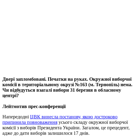
Двері запломбовані. Печатки на руках. Окружної виборчої
комісії в територіальному окрузі №163 (м. Тернопіль) нема.
Чи відбудуться взагалі вибори 31 березня в обласному
центрі?
Лейтмотив прес-конференції
Напередодні
ЦВК винесла постанову, якою достроково
припинила повноваження
усього складу окружної виборчої
комісії з виборів Президента України. Загалом, це прецедент,
адже до дати виборів залишилося 17 днів.