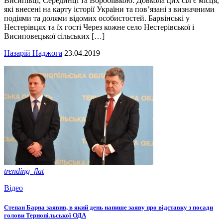
Висипівці, Серединці та Воробіївкою. Довкола цих сіл є місця,
які внесені на карту історії України та пов’язані з визначними
подіями та долями відомих особистостей. Барвінські у
Нестерівцях та їх гості Через кожне село Нестерівської і
Висиповецької сільських […]
Назарій Наджога
23.04.2019
trending_flat
Відео
Степан Барна заявив, в який день напише заяву про відставку з посади
голови Тернопільської ОДА