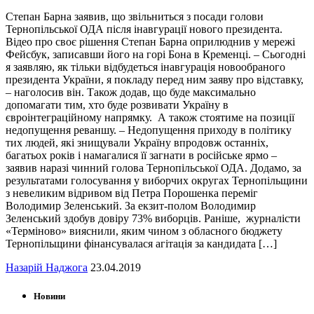
Степан Барна заявив, що звільниться з посади голови
Тернопільської ОДА після інавгурації нового президента.
Відео про своє рішення Степан Барна оприлюднив у мережі
Фейсбук, записавши його на горі Бона в Кременці. – Сьогодні
я заявляю, як тільки відбудеться інавгурація новообраного
президента України, я покладу перед ним заяву про відставку,
– наголосив він. Також додав, що буде максимально
допомагати тим, хто буде розвивати Україну в
євроінтеграційному напрямку. А також стоятиме на позиції
недопущення реваншу. – Недопущення приходу в політику
тих людей, які знищували Україну впродовж останніх,
багатьох років і намагалися її загнати в російське ярмо –
заявив наразі чинний голова Тернопільської ОДА. Додамо, за
результатами голосування у виборчих округах Тернопільщини
з невеликим відривом від Петра Порошенка переміг
Володимир Зеленський. За екзит-полом Володимир
Зеленський здобув довіру 73% виборців. Раніше, журналісти
«Терміново» вияснили, яким чином з обласного бюджету
Тернопільщини фінансувалася агітація за кандидата […]
Назарій Наджога
23.04.2019
Новини