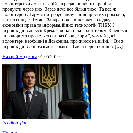
волонтерських організацій, передавши кошти, речі та
продукти через них. Зараз наче все більш тихо. Та все ж
волонтери є. І армія потребує піклування простих громадян,
яких захищає. Тетяна Запаранюк – викладач коледжу
економіки права та інформаційних технологій ТНЕУ. З
перших днів агресії Кремля вона стала волонтером. З нею ми
поговоримо про те, чого зараз бракує армії, чому й досі
волонтери необхідні військовим, про жінок на війні. – Ви з
перших днів допомагаєте армії? – Так, з перших днів я […]
Назарій Наджога
01.05.2019
trending_flat
Новини