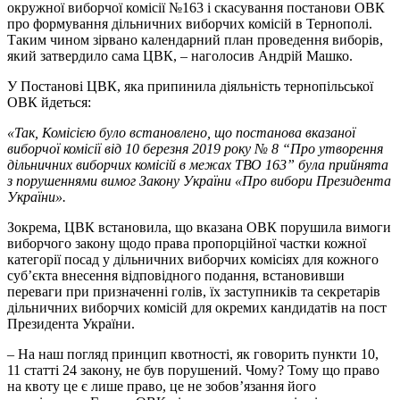
окружної виборчої комісії №163 і скасування постанови ОВК
про формування дільничних виборчих комісій в Тернополі.
Таким чином зірвано календарний план проведення виборів,
який затвердило сама ЦВК, – наголосив Андрій Машко.
У Постанові ЦВК, яка припинила діяльність тернопільської
ОВК йдеться:
«Так, Комісією було встановлено, що постанова вказаної
виборчої комісії від 10 березня 2019 року № 8 “Про утворення
дільничних виборчих комісій в межах ТВО 163” була прийнята
з порушеннями вимог Закону України «Про вибори Президента
України».
Зокрема, ЦВК встановила, що вказана ОВК порушила вимоги
виборчого закону щодо права пропорційної частки кожної
категорії посад у дільничних виборчих комісіях для кожного
суб’єкта внесення відповідного подання, встановивши
переваги при призначенні голів, їх заступників та секретарів
дільничних виборчих комісій для окремих кандидатів на пост
Президента України.
– На наш погляд принцип квотності, як говорить пункти 10,
11 статті 24 закону, не був порушений. Чому? Тому що право
на квоту це є лише право, це не зобов’язання його