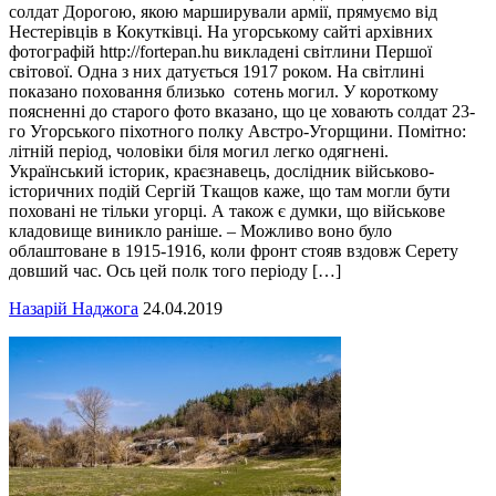
солдат Дорогою, якою марширували армії, прямуємо від
Нестерівців в Кокутківці. На угорському сайті архівних
фотографій http://fortepan.hu викладені світлини Першої
світової. Одна з них датується 1917 роком. На світлині
показано поховання близько сотень могил. У короткому
поясненні до старого фото вказано, що це ховають солдат 23-
го Угорського піхотного полку Австро-Угорщини. Помітно:
літній період, чоловіки біля могил легко одягнені.
Український історик, краєзнавець, дослідник військово-
історичних подій Сергій Ткащов каже, що там могли бути
поховані не тільки угорці. А також є думки, що військове
кладовище виникло раніше. – Можливо воно було
облаштоване в 1915-1916, коли фронт стояв вздовж Серету
довший час. Ось цей полк того періоду […]
Назарій Наджога
24.04.2019