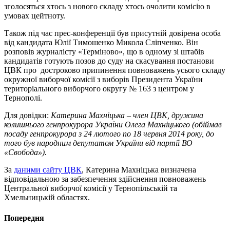
зголосяться хтось з нового складу хтось очолити комісію в
умовах цейтноту.
Також під час прес-конференції був присутній довірена особа
від кандидата Юлії Тимошенко Микола Сліпченко. Він
розповів журналісту «Терміново», що в одному зі штабів
кандидатів готують позов до суду на скасування постанови
ЦВК про достроково припинення повноважень усього складу
окружної виборчої комісії з виборів Президента України
територіального виборчого округу № 163 з центром у
Тернополі.
Для довідки:
Катерина Махніцька – член ЦВК, дружина
колишнього генпрокурора України Олега Махніцького (обіймав
посаду генпрокурора з 24 лютого по 18 червня 2014 року, до
того був народним депутатом України від партії ВО
«Свобода»).
За
даними сайту ЦВК
, Катерина Махніцька визначена
відповідальною за забезпечення здійснення повноважень
Центральної виборчої комісії у Тернопільській та
Хмельницькій областях.
Попередня