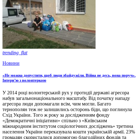
trending_flat
Новини
«Не можна допустити, щоб люди збайдужіли. Війна не десь, вона поруч».
Інтерв’ю з волонтеркою
У 2014 році волонтерський рух у протидії державі агресора
набув загальнонаціонального масштабу. Від початку нападу
агресора люди допомагали всім, чим могли. Багато
тернополян теж не залишились осторонь біди, що поглинула
Схід України. Того ж року за дослідженням фонду
«Демократичні ініціативи» спільно з «Київським
міжнародним інститутом соціологічних досліджень» третина
населення України переказувала кошти українській армії. 23%
громадян скористалися допомогою благодійних фондів та