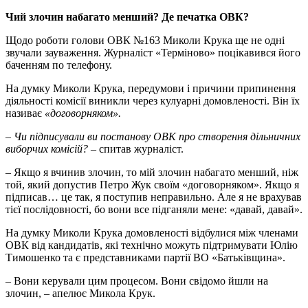
Чий злочин набагато менший? Де печатка ОВК?
Щодо роботи голови ОВК №163 Миколи Крука ще не одні
звучали зауваження. Журналіст «Терміново» поцікавився його
баченням по телефону.
На думку Миколи Крука, передумови і причини припинення
діяльності комісії виникли через кулуарні домовленості. Він їх
називає
«договорняком».
– Чи підписували ви постанову ОВК про створення дільничних
виборчих комісій?
– спитав журналіст.
– Якщо я вчинив злочин, то мій злочин набагато менший, ніж
той, який допустив Петро Жук своїм «договорняком». Якщо я
підписав… це так, я поступив неправильно. Але я не врахував
тієї послідовності, бо вони все підганяли мене: «давай, давай».
На думку Миколи Крука домовленості відбулися між членами
ОВК від кандидатів, які технічно можуть підтримувати Юлію
Тимошенко та є представниками партії ВО «Батьківщина».
– Вони керували цим процесом. Вони свідомо йшли на
злочин, – апелює Микола Крук.