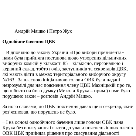
Андрій Машко і Петро Жук
Однобічне бачення ЦВК
– Відповідно до закону України «Про вибори президента»
нами була прийнята постанова щодо утворення дільничних
виборчих комісій у кількості 85 – кількісно, персонально і
керівний склад, тобто голів, заступників та секретарів ДВК,
які мають діяти в межах територіального виборчого округу
№163. За власною ініціативою голови ОВК були надані
незрозумілі для нас пояснення члену ЦВК Махніцькій про те,
що ніби-то на його думку (Миколи Крука – прим.) нами було
порушено закон – розповів Андрій Машко.
За його словами, до ЦВК пояснення давав ще й секретар, який
роз’яснював, що порушень не було.
– І на основі однобічного бачення лише голови ОВК пана
Крука без опитування і взяття до уваги пояснень інших членів
ОВК ЦВК прийняла рішення про скасування діяльності