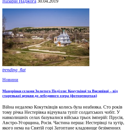
Назарій Наджога
30.04.2019
trending_flat
Новини
Мандрівки селами Золотого Поділля: Кокутківці та Висипівці – від
старенької церкви до лебединого озера (фоторепортаж)
Війна недалеко Кокутківців колись була неабияка. Сто років
тому річка Нестерівка відчувала тупіт солдатських чобіт. У
навколишніх селах базувалися війська трьох імперій: Прусія,
Австро-Угорщина, Росія. Частина перша: Нестерівці та хутір,
якого нема на Святій горі Затоптане кладовище безіменних