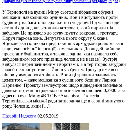
Дощові води з котловану на вулиці Миру злили в Серет (фото, відео)
У Тернополі на вулиці Миру сьогодні зібралися обурені
мешканці навколишніх будинків. Вони виступають проти
будівництва багатоповерхівки по сусідству. Під час негоди
останніх днів дощі затопили котлован, який вирили під
забудову. Це призвело до зсуву ґрунту, зокрема, і тротуару.
Поруч паркова зона. Депутатка цього округу Оксана
Яциковська скликала представників архбудконтролю міської
ради, екологічної інспекції, земельників. До людей вийшли
проектант будівництва, а також людина, яка називала себе
забудовником (свого прізвища чоловік не назвав). Зустріч
відбулася перед зачиненими воротами. На територію забудови
людей не пропустили. – Йде зсув ґрунту. Тротуар вже весь
пішов у яму, дорога тріщить. Вони ці тріщини заливають
цементом, – каже мешканка з сусіднього будинку Лариса
Карпенко. Проекту землеустрою щодо відведення земельної
ділянки по зміні її цільового призначення площею 0,3900га за
адресою вул. Миру,4В ТОВ «Акваріум – 1» сесія
Тернопільської міської ради затвердила ще в серпні минулого
року. Чоловік, який […]
Назарій Наджога
02.05.2019