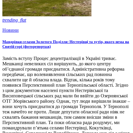
trending_flat
Новини
Мандрівки селами Золотого Поділля: Нестерівці та хутір, якого нема на
Святій горі (фоторепортаж)
Замість вступу Процес децентралізації в Україні триває.
Мешканці невеликих сіл вирішують, до якого центру
об’єднаної громади приєднатися. Адміністративна реформа
передбачає, що волевиявлення сільських рад повинна
схвалити ще й обласна влада. Відтак, кілька років тому
появився Перспективний план Тернопільської області. Згідно
з цим документом населені пункти Нестерівської та
Висиповецької сільських рад мали би ввійти до Озернянської
ОТГ Зборівського району. Однак, тут люди вирішили інакше –
вони хочуть приєднатися до громади Тернополя. У Тернополі
теж начебто не проти. Лише депутати обласної ради ніяк не
схвалять бажання мешканців, тим самим внісши зміни в
Перспективний план. Та поки обласна рада роздумує, ми
помандрували п’ятьма селами Нестерівці, Кокутківці,