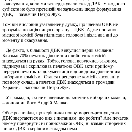
голосування, коли ми затверджували склад ДВК. У жодного
суб’єкта не було претензій чи зауважень щодо формування
ДВК, – зазначив Петро Жук.
Тож він висловив узагальнену думку, що членам ОВК не
зрозуміла позиція вищого органу – ЦВК. Адже постанова
місцевої комісії була підписана головою і діяла два дні до
моменту її скасування.
– Де факто, в більшості ДВК відбулися перші засідання.
Близько 70% печаток дільничних виборчих комісій
знаходяться на руках. Тобто, голова, керуючись законом,
підписував і скріплював печаткою ОВК акти прийому-
передачі печаток та документації відповідним дільничним
виборчим комісіям. Стався прецедент: комісії скасовані у
повному складі, а печатки ДВК знаходяться в громадян
України, – наголосив Петро Жук.
– У громадян, які не є членами дільничних виборчих комісій,
– доповнив його Андрій Машко.
Обоє розповіли, що керівники новоутворено-розпущених
ДВК звертаються до них з питанням: що робити? Але печаток
нікому повернути: ні повноважної ОВК, ні взамін створених
нових ДВК з керівним складом нема.