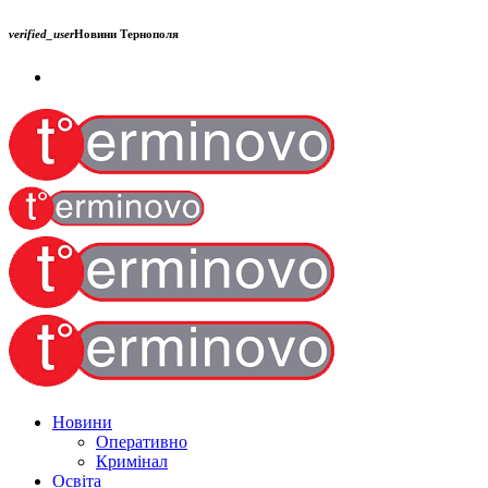
verified_user
Новини Тернополя
Новини
Оперативно
Кримінал
Освіта