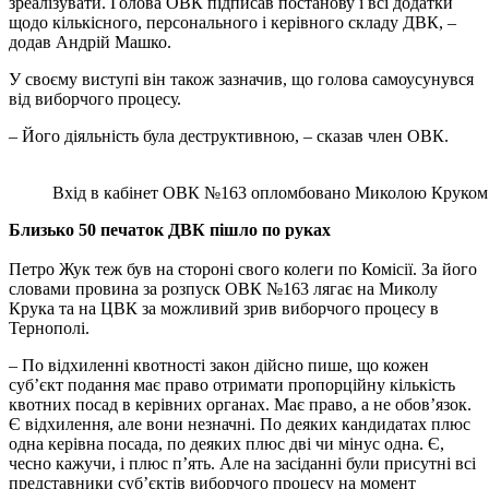
зреалізувати. Голова ОВК підписав постанову і всі додатки
щодо кількісного, персонального і керівного складу ДВК, –
додав Андрій Машко.
У своєму виступі він також зазначив, що голова самоусунувся
від виборчого процесу.
– Його діяльність була деструктивною, – сказав член ОВК.
Вхід в кабінет ОВК №163 опломбовано Миколою Круком
Близько 50 печаток ДВК пішло по руках
Петро Жук теж був на стороні свого колеги по Комісії. За його
словами провина за розпуск ОВК №163 лягає на Миколу
Крука та на ЦВК за можливий зрив виборчого процесу в
Тернополі.
– По відхиленні квотності закон дійсно пише, що кожен
суб’єкт подання має право отримати пропорційну кількість
квотних посад в керівних органах. Має право, а не обов’язок.
Є відхилення, але вони незначні. По деяких кандидатах плюс
одна керівна посада, по деяких плюс дві чи мінус одна. Є,
чесно кажучи, і плюс п’ять. Але на засіданні були присутні всі
представники суб’єктів виборчого процесу на момент