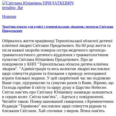
trending_flat
Новини
Трагічна втрата для однієї з тернопільських лікарень: померла Світлана
Придаткевич
Обірвалось життя працівниці Тернопільської обласної дитячої
клінічної лікарні Світлани Придаткевич. На 60 році життя та
після важкої хвороби померла сестра медичного ортопедо-
травматологічного дитячого відділення з травматологічним
пунктом Світлана Юліанівна Придаткевич. Про це
повідомили у КНП "Тернопільська обласна дитяча клінічна
лікарня". "Адміністрація та весь колектив лікарні висловлює
щирі співчуття рідним та близьким з приводу непоправної
втрати близької людини. У цей скорботний час ми поділяємо
Ваше горе, підтримуємо та сумуємо разом із Вами. Віримо, що
Господь прийме її світлу та щиру душу в Царство Небесне.
Світла пам’ять про Світлану Юліанівну назавжди залишиться
в серцях колег. Світла пам’ять", - йдеться у повідомленні.
Читайте також: Помер шанований священник з Кременеччини
Редакція "Терміново" висловлює щирі співчуття рідним та
близьким Світлани. Хай спочиває з миром. Вічна пам'ять.