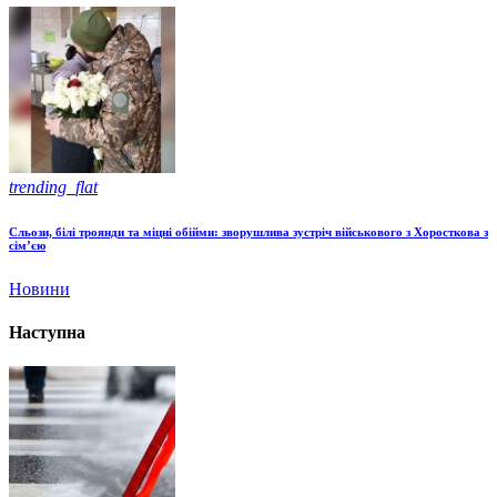
trending_flat
Сльози, білі троянди та міцні обійми: зворушлива зустріч військового з Хоросткова з
сім’єю
Новини
Наступна