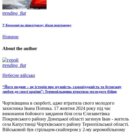
trending_flat
У Кременці на пішохідному збили пенсіонерку
Новини
About the author
trending_flat
Небесне військо
“Його подвиг – це історія про мужність, самовідданість та безмежну
любов до своєї країни”: Тернопільщина втратила молодого бійця
Чортківщина в скорботі, адже втратила свого молодого
захисника Івана Попика. 17 жовтня 2024 року під час
виконання бойового завдання біля села Єлизаветівка
Покровського району Донецької області загинув Іван - житель
села Капустинці Чортківського району Тернопільської області.
Військовий був стрільцем-снайпером у 2-му аеромобільному