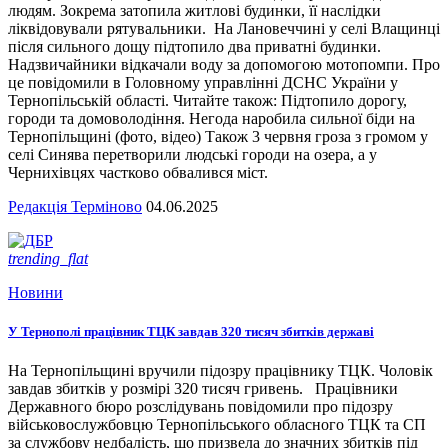
людям. Зокрема затопила житлові будинки, її наслідки
ліквідовували рятувальники. На Лановеччині у селі Влащинці
після сильного дощу підтопило два приватні будинки.
Надзвичайники відкачали воду за допомогою мотопомпи. Про
це повідомили в Головному управлінні ДСНС України у
Тернопільській області. Читайте також: Підтопило дорогу,
городи та домоволодіння. Негода наробила сильної біди на
Тернопільщині (фото, відео) Також 3 червня гроза з громом у
селі Синява перетворили людські городи на озера, а у
Чернихівцях частково обвалився міст.
Редакція Терміново
04.06.2025
trending_flat
Новини
У Тернополі працівник ТЦК завдав 320 тисяч збитків державі
На Тернопільщині вручили підозру працівнику ТЦК. Чоловік
завдав збитків у розмірі 320 тисяч гривень. Працівники
Державного бюро розслідувань повідомили про підозру
військовослужбовцю Тернопільського обласного ТЦК та СП
за службову недбалість, що призвела до значних збитків під