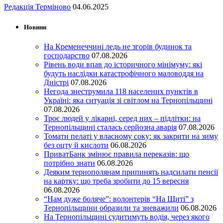
Редакція Терміново
04.06.2025
Новини
На Кременеччині ледь не згорів будинок та
господарство
07.08.2026
Рівень води впав до історичного мінімуму: які
будуть наслідки катастрофічного маловоддя на
Дністрі
07.08.2026
Негода знеструмила 118 населених пунктів в
Україні: яка ситуація зі світлом на Тернопільщині
07.08.2026
Троє людей у лікарні, серед них – підлітки: на
Тернопільщині сталась серйозна аварія
07.08.2026
Томати пелаті у власному соку: як закрити на зиму
без оцту й кислоти
06.08.2026
ПриватБанк змінює правила переказів: що
потрібно знати
06.08.2026
Деяким тернополянам припинять надсилати пенсії
на картку: що треба зробити до 15 вересня
06.08.2026
“Нам дуже боляче”: волонтерів “На Щиті” з
Тернопільщини образили та зневажили
06.08.2026
На Тернопільщині судитимуть водія, через якого