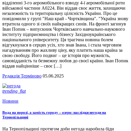
відділенні 3-го аеромобільного взводу 4-ї аеромобільної роти
військової частини А0224. Він віддав своє життя, захищаючи
незалежність та територіальну цілісність України. Про це
повідомили у групі "Наш край - Чортківщина". "Україна знову
втратила одного зі своїх найкращих синів. На фронті загинув
Іван Попик – випускник Чортківського навчально-наукового
інституту підприємництва і бізнесу Західноукраїнського
національного університету. Ця трагічна новина болем
відгукнулася в серцях усіх, хто знав Івана, і стала черговим
нагадуванням про жахливу ціну, яку платить наша країна за
свою свободу. Його подвиг – це історія про мужність,
самовідданість та безмежну любов до своєї країни. Іван Попик
віддав найцінніше – своє […]
Редакція Терміново
05.06.2025
trending_flat
Новини
Вода на порозі, а замість городу – озеро: наслідки негоди на
Тернопільщині
На Тернопільщині протягом доби негода наробила біди