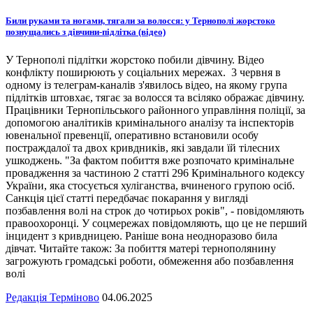
Били руками та ногами, тягали за волосся: у Тернополі жорстоко
познущались з дівчини-підлітка (відео)
У Тернополі підлітки жорстоко побили дівчину. Відео
конфлікту поширюють у соціальних мережах. 3 червня в
одному із телеграм-каналів з'явилось відео, на якому група
підлітків штовхає, тягає за волосся та всіляко ображає дівчину.
Працівники Тернопільського районного управління поліції, за
допомогою аналітиків кримінального аналізу та інспекторів
ювенальної превенції, оперативно встановили особу
постраждалої та двох кривдників, які завдали їй тілесних
ушкоджень. "За фактом побиття вже розпочато кримінальне
провадження за частиною 2 статті 296 Кримінального кодексу
України, яка стосується хуліганства, вчиненого групою осіб.
Санкція цієї статті передбачає покарання у вигляді
позбавлення волі на строк до чотирьох років", - повідомляють
правоохоронці. У соцмережах повідомляють, що це не перший
інцидент з кривдницею. Раніше вона неодноразово била
дівчат. Читайте також: За побиття матері тернополянину
загрожують громадські роботи, обмеження або позбавлення
волі
Редакція Терміново
04.06.2025