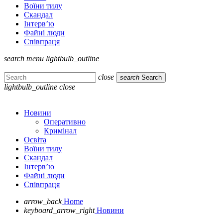
Воїни тилу
Скандал
Інтерв’ю
Файні люди
Співпраця
search
menu
lightbulb_outline
close
search
Search
lightbulb_outline
close
Новини
Оперативно
Кримінал
Освіта
Воїни тилу
Скандал
Інтерв’ю
Файні люди
Співпраця
arrow_back
Home
keyboard_arrow_right
Новини