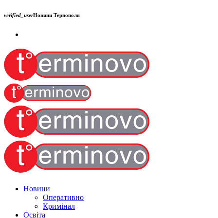
verified_user
Новини Тернополя
Новини
Оперативно
Кримінал
Освіта