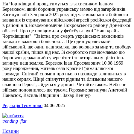
На Чортківщині прощатимуться із захисником Іваном
Березюком, який боронив українську землю від загарбників.
Загинув воїн 3 червня 2025 року під час виконання бойового
завдання із стримування військової агресії російської федерації
в районі н.п.Новоекономічне Покровського району Донецької
області. Про це повідомили у фейсбук-групі "Наш край -
Чортківщина". "Звістка про смерть українських захисників
завжди є важкою і болісною… Ще один український
військовий, ще один наш земляк, що воював за мир та свободу
нашої країни, пішов від нас. Зі скорботою повідомляємо що
боронячи державний суверенітет і територіальну цілісність
загинув наш земляк, Березюк Іван Ярославович 10.08.1969
року народження, житель села Красне Гримайлівської
громади. Світлий спомин про нього назавжди залишиться в
наших серцях. Щирі співчуття рідним та близьким нашого
славного Героя", - йдеться у дописі. Читайте також: Небесне
військо поповнилось ще трьома Героями: загинули Анатолій
Панасюк, Василь Ющишин і Захар Венчур
Редакція Терміново
04.06.2025
trending_flat
Новини