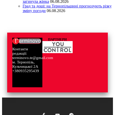
загинула жінка
06.08.2026
Град та дощі: на Тернопільщині прогнозують різку
зміну погоди
06.08.2026
ПАРТНЕРИ
Контакти
редакції:
terminovo.te@gmail.com
м. Тернопіль,
Кульчицької 2А
+380935295439