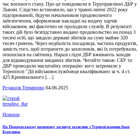
час воєнного стану. Про це повідомили в Теруправлінні ДБР у
Львові. Слідство встановило, що у травні-липні 2022 року
підозрюваний, будучи начальником продовольчого
забезпечення, оформлював накладні на видачу харчів
військовим, які фактично не проходили службу. В результаті
таких дій було безпідставно видано продовольство на понад 3
тисячі осіб, що завдало державі збитків на суму майже 320
тисяч гривень. Через недбалість посадовця, частина продуктів,
замість того, щоб потрапити до захисників, які їх потребували,
опинилася на смітнику. Наразі слідчі ДБР вживають заходів
для відшкодування завданих збитків. Читайте також: СБУ та
ДБР проводили масштабну операцію: кого затримали у
Тернополі "Дії військовослужбовця кваліфіковано за ч. 4 ст.
425 Кримінального […]
Редакція Терміново
04.06.2025
trending_flat
Новини
На Покровському напрямку загинув захисник з Тернопільщини Іван
Березнюк