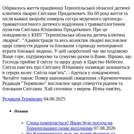
Обірвалось життя працівниці Тернопільської обласної дитячої
клінічної лікарні Світлани Придаткевич. На 60 році життя та
після важкої хвороби померла сестра медичного ортопедо-
травматологічного дитячого відділення з травматологічним
пунктом Світлана Юліанівна Придаткевич. Про це
повідомили у КНП "Тернопільська обласна дитяча клінічна
лікарня". "Адміністрація та весь колектив лікарні висловлює
щирі співчуття рідним та близьким з приводу непоправної
втрати близької людини. У цей скорботний час ми поділяємо
Ваше горе, підтримуємо та сумуємо разом із Вами. Віримо, що
Господь прийме її світлу та щиру душу в Царство Небесне.
Світла пам’ять про Світлану Юліанівну назавжди залишиться
в серцях колег. Світла пам’ять", - йдеться у повідомленні.
Читайте також: Помер шанований священник з Кременеччини
Редакція "Терміново" висловлює щирі співчуття рідним та
близьким Світлани. Хай спочиває з миром. Вічна пам'ять.
Редакція Терміново
04.06.2025
Новини
Спека повертається? Якою буде погода на
Тернопільщині цими вихідними
07.08.2026
На Кременеччині ледь не згорів будинок та