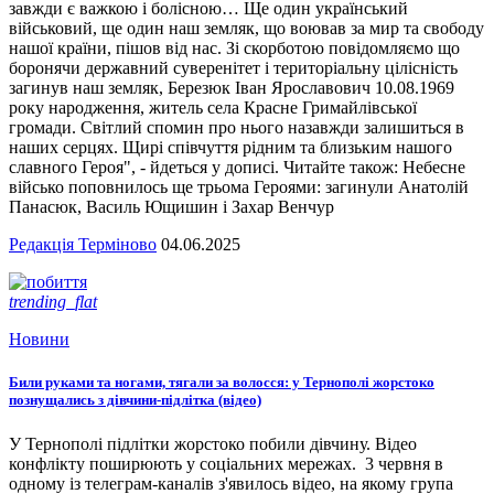
завжди є важкою і болісною… Ще один український
військовий, ще один наш земляк, що воював за мир та свободу
нашої країни, пішов від нас. Зі скорботою повідомляємо що
боронячи державний суверенітет і територіальну цілісність
загинув наш земляк, Березюк Іван Ярославович 10.08.1969
року народження, житель села Красне Гримайлівської
громади. Світлий спомин про нього назавжди залишиться в
наших серцях. Щирі співчуття рідним та близьким нашого
славного Героя", - йдеться у дописі. Читайте також: Небесне
військо поповнилось ще трьома Героями: загинули Анатолій
Панасюк, Василь Ющишин і Захар Венчур
Редакція Терміново
04.06.2025
trending_flat
Новини
Били руками та ногами, тягали за волосся: у Тернополі жорстоко
познущались з дівчини-підлітка (відео)
У Тернополі підлітки жорстоко побили дівчину. Відео
конфлікту поширюють у соціальних мережах. 3 червня в
одному із телеграм-каналів з'явилось відео, на якому група