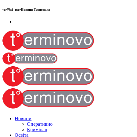
verified_user
Новини Тернополя
Новини
Оперативно
Кримінал
Освіта