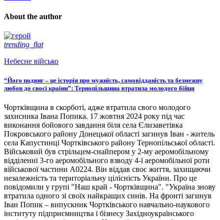
About the author
trending_flat
Небесне військо
“Його подвиг – це історія про мужність, самовідданість та безмежну
любов до своєї країни”: Тернопільщина втратила молодого бійця
Чортківщина в скорботі, адже втратила свого молодого
захисника Івана Попика. 17 жовтня 2024 року під час
виконання бойового завдання біля села Єлизаветівка
Покровського району Донецької області загинув Іван - житель
села Капустинці Чортківського району Тернопільської області.
Військовий був стрільцем-снайпером у 2-му аеромобільному
відділенні 3-го аеромобільного взводу 4-ї аеромобільної роти
військової частини А0224. Він віддав своє життя, захищаючи
незалежність та територіальну цілісність України. Про це
повідомили у групі "Наш край - Чортківщина". "Україна знову
втратила одного зі своїх найкращих синів. На фронті загинув
Іван Попик – випускник Чортківського навчально-наукового
інституту підприємництва і бізнесу Західноукраїнського