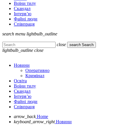
Воїни тилу
Скандал
Інтерв’ю
Файні люди
Співпраця
search
menu
lightbulb_outline
close
search
Search
lightbulb_outline
close
Новини
Оперативно
Кримінал
Освіта
Воїни тилу
Скандал
Інтерв’ю
Файні люди
Співпраця
arrow_back
Home
keyboard_arrow_right
Новини