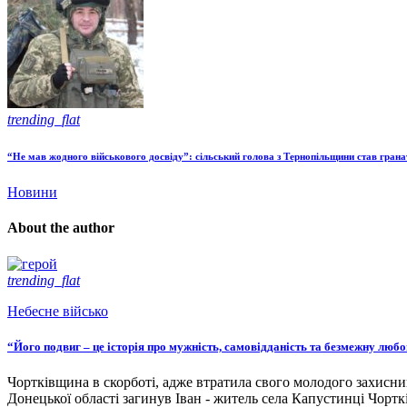
trending_flat
“Не мав жодного військового досвіду”: сільський голова з Тернопільщини став гран
Новини
About the author
trending_flat
Небесне військо
“Його подвиг – це історія про мужність, самовідданість та безмежну люб
Чортківщина в скорботі, адже втратила свого молодого захисни
Донецької області загинув Іван - житель села Капустинці Чортк