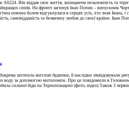
ни А0224. Він віддав своє життя, захищаючи незалежність та тери
 найкращих синів. На фронті загинув Іван Попик – випускник Чор
гічна новина болем відгукнулася в серцях усіх, хто знав Івана, 
ість, самовідданість та безмежну любов до своєї країни. Іван По
ні
окрема затопила житлові будинки, її наслідки ліквідовували ря
ли воду за допомогою мотопомпи. Про це повідомили в Головном
била сильної біди на Тернопільщині (фото, відео) Також 3 червн