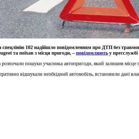
00 на спецлінію 102 надійшло повідомленням про ДТП без трав
ugeot та поїхав з місця пригоди, –
повідомляють
у пресслужбі
а розпочали пошуки учасника автопригоди, який залишив місце п
ративно відшукали необхідний автомобіль, встановили дані власн