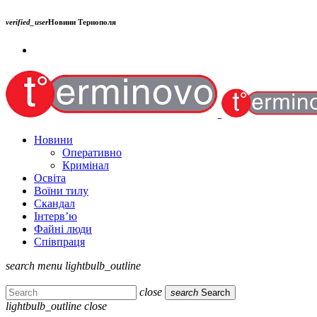
verified_user
Новини Тернополя
Новини
Оперативно
Кримінал
Освіта
Воїни тилу
Скандал
Інтерв’ю
Файні люди
Співпраця
search
menu
lightbulb_outline
close
search
Search
lightbulb_outline
close