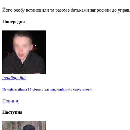
Його особу встановили та разом з батьками запросили до управлі
Попередня
trending_flat
Поліція знайшла 15-річного хлопця, який утік з соцустанови
Новини
Наступна