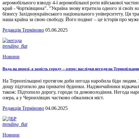
аеромобільного взводу 4-ї аеромобільної роти військової части
край - Чортківщина". "Україна знову втратила одного зі своїх
бізнесу Західноукраїнського національного університету. Ця тра
наша країна за свою свободу. Його подвиг – це історія про мужн
Редакція Терміново
05.06.2025
trending_flat
Новини
Вода на порозі, а замість городу – озеро: наслідки негоди на Тернопільщи
На Тернопільщині протягом доби негода наробила біди людям. З
дощу підтопило два приватні будинки. Надзвичайники відкача
також: Підтопило дорогу, городи та домоволодіння. Негода наро
озера, а у Чернихівцях частково обвалився міст.
Редакція Терміново
04.06.2025
trending_flat
Новини