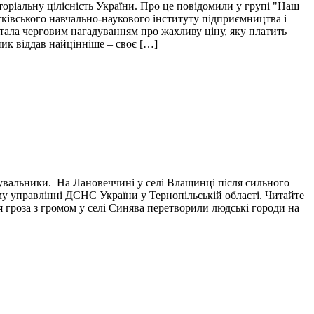
торіальну цілісність України. Про це повідомили у групі "Наш
тківського навчально-наукового інституту підприємництва і
і стала черговим нагадуванням про жахливу ціну, яку платить
пик віддав найцінніше – своє […]
тувальники. На Лановеччині у селі Влащинці після сильного
у управлінні ДСНС України у Тернопільській області. Читайте
я гроза з громом у селі Синява перетворили людські городи на