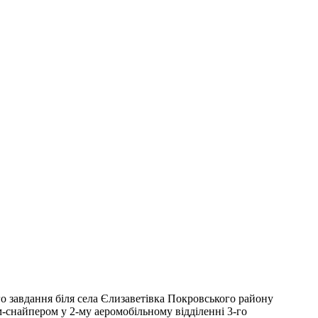
о завдання біля села Єлизаветівка Покровського району
м-снайпером у 2-му аеромобільному відділенні 3-го