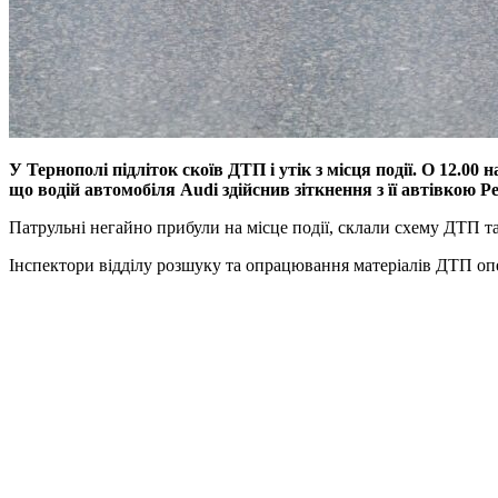
У Тернополі підліток скоїв ДТП і утік з місця події. О 12.
що водій автомобіля Audi здійснив зіткнення з її автівкою Pe
Патрульні негайно прибули на місце події, склали схему ДТП т
Інспектори відділу розшуку та опрацювання матеріалів ДТП опе