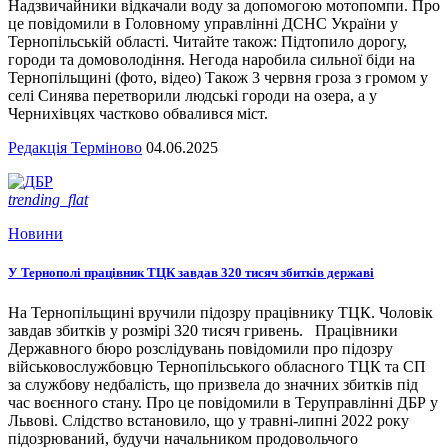
Надзвичайники відкачали воду за допомогою мотопомпи. Про
це повідомили в Головному управлінні ДСНС України у
Тернопільській області. Читайте також: Підтопило дорогу,
городи та домоволодіння. Негода наробила сильної біди на
Тернопільщині (фото, відео) Також 3 червня гроза з громом у
селі Синява перетворили людські городи на озера, а у
Чернихівцях частково обвалився міст.
Редакція Терміново
04.06.2025
trending_flat
Новини
У Тернополі працівник ТЦК завдав 320 тисяч збитків державі
На Тернопільщині вручили підозру працівнику ТЦК. Чоловік
завдав збитків у розмірі 320 тисяч гривень. Працівники
Державного бюро розслідувань повідомили про підозру
військовослужбовцю Тернопільського обласного ТЦК та СП
за службову недбалість, що призвела до значних збитків під
час воєнного стану. Про це повідомили в Теруправлінні ДБР у
Львові. Слідство встановило, що у травні-липні 2022 року
підозрюваний, будучи начальником продовольчого