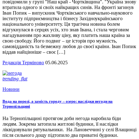
повідомили у групі "Наш край - Чортківщина". "Україна знову
втратила одного зі своїх найкращих синів. На фронті загинув
Іван Попик – випускник Чортківського навчально-наукового
інституту підприємництва і бізнесу Західноукраїнського
національного університету. Ця трагічна новина болем
відгукнулася в серцях усіх, хто знав Івана, і стала черговим
нагадуванням про жахливу ціну, яку платить наша країна за
свою свободу. Його подвиг – це історія про мужність,
самовідданість та безмежну любов до своєї країни. Іван Попик
віддав найцінніше – своє […]
Редакція Терміново
05.06.2025
trending_flat
Новини
Вода на порозі, а замість городу – озеро: наслідки негоди на
Тернопільщині
На Тернопільщині протягом доби негода наробила біди
людям. Зокрема затопила житлові будинки, її наслідки
ліквідовували рятувальники. На Лановеччині у селі Влащинці
після сильного дощу підтопило два приватні будинки.