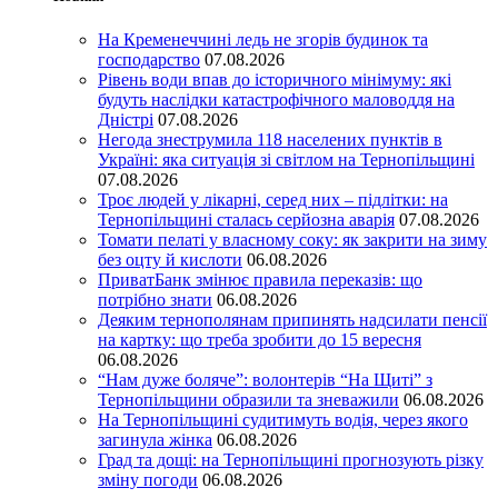
На Кременеччині ледь не згорів будинок та
господарство
07.08.2026
Рівень води впав до історичного мінімуму: які
будуть наслідки катастрофічного маловоддя на
Дністрі
07.08.2026
Негода знеструмила 118 населених пунктів в
Україні: яка ситуація зі світлом на Тернопільщині
07.08.2026
Троє людей у лікарні, серед них – підлітки: на
Тернопільщині сталась серйозна аварія
07.08.2026
Томати пелаті у власному соку: як закрити на зиму
без оцту й кислоти
06.08.2026
ПриватБанк змінює правила переказів: що
потрібно знати
06.08.2026
Деяким тернополянам припинять надсилати пенсії
на картку: що треба зробити до 15 вересня
06.08.2026
“Нам дуже боляче”: волонтерів “На Щиті” з
Тернопільщини образили та зневажили
06.08.2026
На Тернопільщині судитимуть водія, через якого
загинула жінка
06.08.2026
Град та дощі: на Тернопільщині прогнозують різку
зміну погоди
06.08.2026