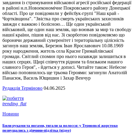
завдання із стримування військової агресії російської федерації
в районі н.п.Новоекономічне Покровського району Донецької
області. Про це повідомили у фейсбук-групі "Наш край -
Чортківщина". "Звістка про смерть українських захисників
завжди є важкою і болісною… Ще один український
військовий, ще один наш земляк, що воював за мир та свободу
нашої країни, пішов від нас. Зі скорботою повідомляємо що
боронячи державний суверенітет і територіальну цілісність
загинув наш земляк, Березюк Іван Ярославович 10.08.1969
року народження, житель села Красне Гримайлівської
громади. Світлий спомин про нього назавжди залишиться в
наших серцях. Щирі співчуття рідним та близьким нашого
славного Героя", - йдеться у дописі. Читайте також: Небесне
військо поповнилось ще трьома Героями: загинули Анатолій
Панасюк, Василь Ющишин і Захар Венчур
Редакція Терміново
04.06.2025
trending_flat
Новини
Били руками та ногами, тягали за волосся: у Тернополі жорстоко
познущались з дівчини-підлітка (відео)