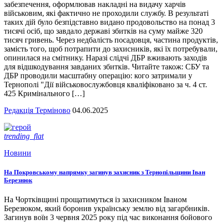
забезпечення, оформлював накладні на видачу харчів
військовим, які фактично не проходили службу. В результаті
таких дій було безпідставно видано продовольство на понад 3
тисячі осіб, що завдало державі збитків на суму майже 320
тисяч гривень. Через недбалість посадовця, частина продуктів,
замість того, щоб потрапити до захисників, які їх потребували,
опинилася на смітнику. Наразі слідчі ДБР вживають заходів
для відшкодування завданих збитків. Читайте також: СБУ та
ДБР проводили масштабну операцію: кого затримали у
Тернополі "Дії військовослужбовця кваліфіковано за ч. 4 ст.
425 Кримінального […]
Редакція Терміново
04.06.2025
trending_flat
Новини
На Покровському напрямку загинув захисник з Тернопільщини Іван
Березнюк
На Чортківщині прощатимуться із захисником Іваном
Березюком, який боронив українську землю від загарбників.
Загинув воїн 3 червня 2025 року під час виконання бойового