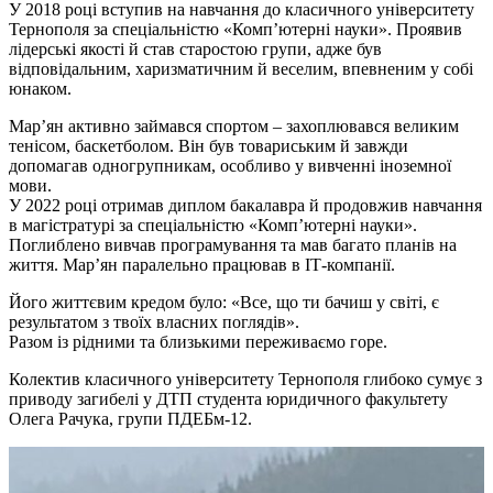
У 2018 році вступив на навчання до класичного університету
Тернополя за спеціальністю «Комп’ютерні науки». Проявив
лідерські якості й став старостою групи, адже був
відповідальним, харизматичним й веселим, впевненим у собі
юнаком.
Мар’ян активно займався спортом – захоплювався великим
тенісом, баскетболом. Він був товариським й завжди
допомагав одногрупникам, особливо у вивченні іноземної
мови.
У 2022 році отримав диплом бакалавра й продовжив навчання
в магістратурі за спеціальністю «Комп’ютерні науки».
Поглиблено вивчав програмування та мав багато планів на
життя. Мар’ян паралельно працював в ІТ-компанії.
Його життєвим кредом було: «Все, що ти бачиш у світі, є
результатом з твоїх власних поглядів».
Разом із рідними та близькими переживаємо горе.
Колектив класичного університету Тернополя глибоко сумує з
приводу загибелі у ДТП студента юридичного факультету
Олега Рачука, групи ПДЕБм-12.