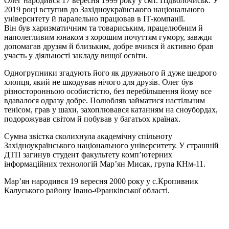
Олег народився 17 вересня 1999 року у смт. Підволочиськ. У
2019 році вступив до Західноукраїнського національного
університету й паралельно працював в ІТ-компанії.
Він був харизматичним та товариським, працелюбним й
наполегливим юнаком з хорошим почуттям гумору, завжди
допомагав друзям й близьким, добре вчився й активно брав
участь у діяльності закладу вищої освіти.
Одногрупники згадують його як дружнього й дуже щедрого
хлопця, який не шкодував нічого для друзів. Олег був
різносторонньою особистістю, без перебільшення йому все
вдавалося одразу добре. Полюбляв займатися настільним
тенісом, грав у шахи, захоплювався катанням на сноубордах,
подорожував світом й побував у багатьох країнах.
Сумна звістка сколихнула академічну спільноту
Західноукраїнського національного університету. У страшній
ДТП загинув студент факультету комп’ютерних
інформаційних технологій Мар’ян Мисак, група КНм-11.
Мар’ян народився 19 вересня 2000 року у с.Кропивник
Калуського району Івано-Франківської області.