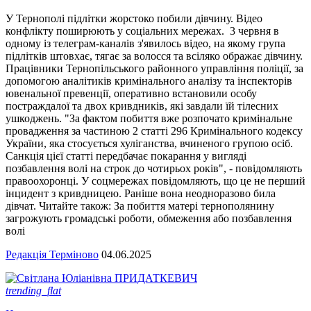
У Тернополі підлітки жорстоко побили дівчину. Відео
конфлікту поширюють у соціальних мережах. 3 червня в
одному із телеграм-каналів з'явилось відео, на якому група
підлітків штовхає, тягає за волосся та всіляко ображає дівчину.
Працівники Тернопільського районного управління поліції, за
допомогою аналітиків кримінального аналізу та інспекторів
ювенальної превенції, оперативно встановили особу
постраждалої та двох кривдників, які завдали їй тілесних
ушкоджень. "За фактом побиття вже розпочато кримінальне
провадження за частиною 2 статті 296 Кримінального кодексу
України, яка стосується хуліганства, вчиненого групою осіб.
Санкція цієї статті передбачає покарання у вигляді
позбавлення волі на строк до чотирьох років", - повідомляють
правоохоронці. У соцмережах повідомляють, що це не перший
інцидент з кривдницею. Раніше вона неодноразово била
дівчат. Читайте також: За побиття матері тернополянину
загрожують громадські роботи, обмеження або позбавлення
волі
Редакція Терміново
04.06.2025
trending_flat