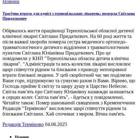
Новини
Трагічна втрата для однієї з тернопільських лікарень: померла Світлана
Придаткевич
Обірвалось життя працівниці Тернопільської обласної дитячої
клінічної лікарні Світлани Придаткевич. На 60 році життя та
після важкої хвороби померла сестра медичного ортопедо-
травматологічного дитячого відділення з травматологічним
пунктом Світлана Юліанівна Придаткевич. Про це
повідомили у КНП "Тернопільська обласна дитяча клінічна
лікарня". "Адміністрація та весь колектив лікарні висловлює
щирі співчуття рідним та близьким з приводу непоправної
втрати близької людини. У цей скорботний час ми поділяємо
Ваше горе, підтримуємо та сумуємо разом із Вами. Віримо, що
Господь прийме її світлу та щиру душу в Царство Небесне.
Світла пам’ять про Світлану Юліанівну назавжди залишиться
в серцях колег. Світла пам’ять", - йдеться у повідомленні.
Читайте також: Помер шанований священник з Кременеччини
Редакція "Терміново" висловлює щирі співчуття рідним та
близьким Світлани. Хай спочиває з миром. Вічна пам'ять.
Редакція Терміново
04.06.2025
Новини