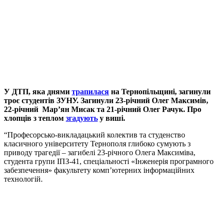
У ДТП, яка днями
трапилася
на Тернопільщині, загинули
троє студентів ЗУНУ. Загинули 23-річний Олег Максимів,
22-річний Мар’ян Мисак та 21-річний Олег Рачук. Про
хлопців з теплом
згадують
у виші.
“Професорсько-викладацький колектив та студенство
класичного університету Тернополя глибоко сумують з
приводу трагедії – загибелі 23-річного Олега Максиміва,
студента групи ІПЗ-41, спеціальності «Інженерія програмного
забезпечення» факультету комп’ютерних інформаційних
технологій.