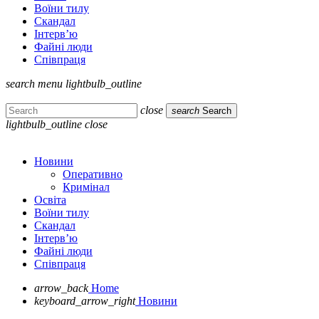
Воїни тилу
Скандал
Інтерв’ю
Файні люди
Співпраця
search
menu
lightbulb_outline
close
search
Search
lightbulb_outline
close
Новини
Оперативно
Кримінал
Освіта
Воїни тилу
Скандал
Інтерв’ю
Файні люди
Співпраця
arrow_back
Home
keyboard_arrow_right
Новини