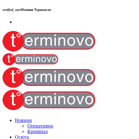
verified_user
Новини Тернополя
Новини
Оперативно
Кримінал
Освіта