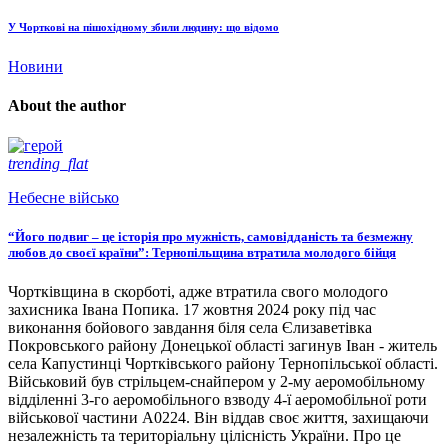
У Чорткові на пішохідному збили людину: що відомо
Новини
About the author
trending_flat
Небесне військо
“Його подвиг – це історія про мужність, самовідданість та безмежну
любов до своєї країни”: Тернопільщина втратила молодого бійця
Чортківщина в скорботі, адже втратила свого молодого
захисника Івана Попика. 17 жовтня 2024 року під час
виконання бойового завдання біля села Єлизаветівка
Покровського району Донецької області загинув Іван - житель
села Капустинці Чортківського району Тернопільської області.
Військовий був стрільцем-снайпером у 2-му аеромобільному
відділенні 3-го аеромобільного взводу 4-ї аеромобільної роти
військової частини А0224. Він віддав своє життя, захищаючи
незалежність та територіальну цілісність України. Про це