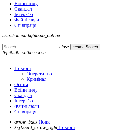
Воїни тилу
Скандал
Інтерв’ю
Файні люди
Співпраця
search
menu
lightbulb_outline
close
search
Search
lightbulb_outline
close
Новини
Оперативно
Кримінал
Освіта
Воїни тилу
Скандал
Інтерв’ю
Файні люди
Співпраця
arrow_back
Home
keyboard_arrow_right
Новини