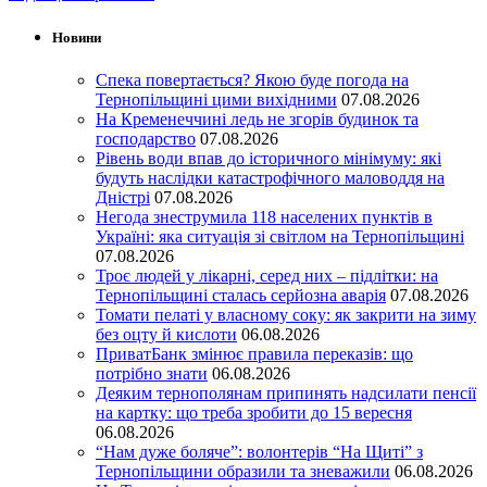
Новини
Спека повертається? Якою буде погода на
Тернопільщині цими вихідними
07.08.2026
На Кременеччині ледь не згорів будинок та
господарство
07.08.2026
Рівень води впав до історичного мінімуму: які
будуть наслідки катастрофічного маловоддя на
Дністрі
07.08.2026
Негода знеструмила 118 населених пунктів в
Україні: яка ситуація зі світлом на Тернопільщині
07.08.2026
Троє людей у лікарні, серед них – підлітки: на
Тернопільщині сталась серйозна аварія
07.08.2026
Томати пелаті у власному соку: як закрити на зиму
без оцту й кислоти
06.08.2026
ПриватБанк змінює правила переказів: що
потрібно знати
06.08.2026
Деяким тернополянам припинять надсилати пенсії
на картку: що треба зробити до 15 вересня
06.08.2026
“Нам дуже боляче”: волонтерів “На Щиті” з
Тернопільщини образили та зневажили
06.08.2026