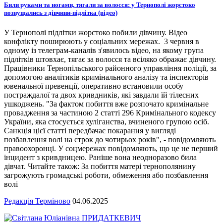
Били руками та ногами, тягали за волосся: у Тернополі жорстоко
познущались з дівчини-підлітка (відео)
У Тернополі підлітки жорстоко побили дівчину. Відео
конфлікту поширюють у соціальних мережах. 3 червня в
одному із телеграм-каналів з'явилось відео, на якому група
підлітків штовхає, тягає за волосся та всіляко ображає дівчину.
Працівники Тернопільського районного управління поліції, за
допомогою аналітиків кримінального аналізу та інспекторів
ювенальної превенції, оперативно встановили особу
постраждалої та двох кривдників, які завдали їй тілесних
ушкоджень. "За фактом побиття вже розпочато кримінальне
провадження за частиною 2 статті 296 Кримінального кодексу
України, яка стосується хуліганства, вчиненого групою осіб.
Санкція цієї статті передбачає покарання у вигляді
позбавлення волі на строк до чотирьох років", - повідомляють
правоохоронці. У соцмережах повідомляють, що це не перший
інцидент з кривдницею. Раніше вона неодноразово била
дівчат. Читайте також: За побиття матері тернополянину
загрожують громадські роботи, обмеження або позбавлення
волі
Редакція Терміново
04.06.2025