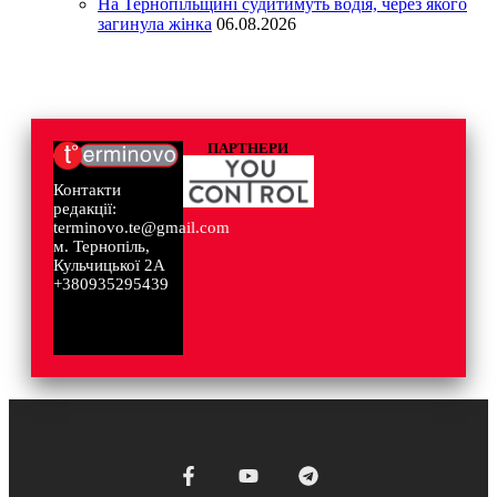
На Тернопільщині судитимуть водія, через якого
загинула жінка
06.08.2026
ПАРТНЕРИ
Контакти
редакції:
terminovo.te@gmail.com
м. Тернопіль,
Кульчицької 2А
+380935295439