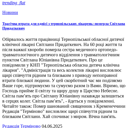
trending_flat
Новини
Трагічна втрата для однієї з тернопільських лікарень: померла Світлана
Придаткевич
Обірвалось життя працівниці Тернопільської обласної дитячої
клінічної лікарні Світлани Придаткевич. На 60 році життя та
після важкої хвороби померла сестра медичного ортопедо-
травматологічного дитячого відділення з травматологічним
пунктом Світлана Юліанівна Придаткевич. Про це
повідомили у КНП "Тернопільська обласна дитяча клінічна
лікарня". "Адміністрація та весь колектив лікарні висловлює
щирі співчуття рідним та близьким з приводу непоправної
втрати близької людини. У цей скорботний час ми поділяємо
Ваше горе, підтримуємо та сумуємо разом із Вами. Віримо, що
Господь прийме її світлу та щиру душу в Царство Небесне.
Світла пам’ять про Світлану Юліанівну назавжди залишиться
в серцях колег. Світла пам’ять", - йдеться у повідомленні.
Читайте також: Помер шанований священник з Кременеччини
Редакція "Терміново" висловлює щирі співчуття рідним та
близьким Світлани. Хай спочиває з миром. Вічна пам'ять.
Редакція Терміново
04.06.2025