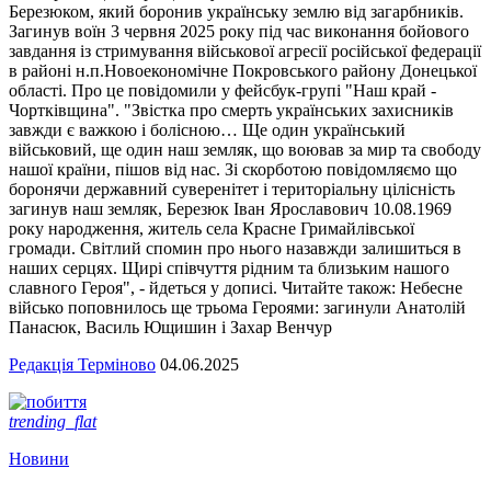
Березюком, який боронив українську землю від загарбників.
Загинув воїн 3 червня 2025 року під час виконання бойового
завдання із стримування військової агресії російської федерації
в районі н.п.Новоекономічне Покровського району Донецької
області. Про це повідомили у фейсбук-групі "Наш край -
Чортківщина". "Звістка про смерть українських захисників
завжди є важкою і болісною… Ще один український
військовий, ще один наш земляк, що воював за мир та свободу
нашої країни, пішов від нас. Зі скорботою повідомляємо що
боронячи державний суверенітет і територіальну цілісність
загинув наш земляк, Березюк Іван Ярославович 10.08.1969
року народження, житель села Красне Гримайлівської
громади. Світлий спомин про нього назавжди залишиться в
наших серцях. Щирі співчуття рідним та близьким нашого
славного Героя", - йдеться у дописі. Читайте також: Небесне
військо поповнилось ще трьома Героями: загинули Анатолій
Панасюк, Василь Ющишин і Захар Венчур
Редакція Терміново
04.06.2025
trending_flat
Новини