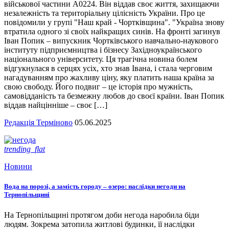
військової частини А0224. Він віддав своє життя, захищаючи
незалежність та територіальну цілісність України. Про це
повідомили у групі "Наш край - Чортківщина". "Україна знову
втратила одного зі своїх найкращих синів. На фронті загинув
Іван Попик – випускник Чортківського навчально-наукового
інституту підприємництва і бізнесу Західноукраїнського
національного університету. Ця трагічна новина болем
відгукнулася в серцях усіх, хто знав Івана, і стала черговим
нагадуванням про жахливу ціну, яку платить наша країна за
свою свободу. Його подвиг – це історія про мужність,
самовідданість та безмежну любов до своєї країни. Іван Попик
віддав найцінніше – своє […]
Редакція Терміново
05.06.2025
trending_flat
Новини
Вода на порозі, а замість городу – озеро: наслідки негоди на
Тернопільщині
На Тернопільщині протягом доби негода наробила біди
людям. Зокрема затопила житлові будинки, її наслідки