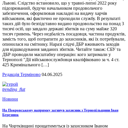
Львові. Слідство встановило, що у травні-липні 2022 року
підозрюваний, будучи начальником продовольчого
забезпечення, оформлював накладні на видачу харчів
військовим, які фактично не проходили службу. В результаті
таких дій було безпідставно видано продовольство на понад 3
тисячі осіб, що завдало державі збитків на суму майже 320
тисяч гривень. Через недбалість посадовця, частина продуктів,
замість того, щоб потрапити до захисників, які їх потребували,
опинилася на смітнику. Наразі слідчі ДБР вживають заходів
для відшкодування завданих збитків. Читайте також: СБУ та
ДБР проводили масштабну операцію: кого затримали у
Тернополі "Дії військовослужбовця кваліфіковано за ч. 4 ст.
425 Кримінального […]
Редакція Терміново
04.06.2025
trending_flat
Новини
На Покровському напрямку загинув захисник з Тернопільщини Іван
Березнюк
На Чортківщині прощатимуться із захисником Іваном