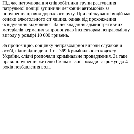
Під час патрулювання співробітники групи реагування
патрульної поліції зупинили легковий автомобіль за
порушення правил дорожього руху. При спілкуванні водій мав
ознаки алкогольного сп’яніння, однак від проходження
освідування відмовився. За нескладання адміністративних
матеріалів керманич запропонував інспекторам неправомірну
вигоду у розмірі 10 000 гривень.
За пропозицію, обіцянку неправомірної вигоди службовій
особі, відповідно до ч. 1 ст. 369 Кримінального кодексу
України, слідчі розпочали кримінальне провадження. За таке
правопорушення жителю Скалатської громади загрожує до 4
років позбавлення волі.