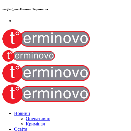
verified_user
Новини Тернополя
Новини
Оперативно
Кримінал
Освіта