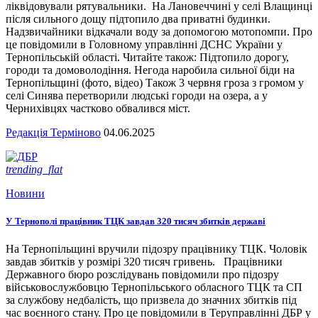
ліквідовували рятувальники. На Лановеччині у селі Влащинці
після сильного дощу підтопило два приватні будинки.
Надзвичайники відкачали воду за допомогою мотопомпи. Про
це повідомили в Головному управлінні ДСНС України у
Тернопільській області. Читайте також: Підтопило дорогу,
городи та домоволодіння. Негода наробила сильної біди на
Тернопільщині (фото, відео) Також 3 червня гроза з громом у
селі Синява перетворили людські городи на озера, а у
Чернихівцях частково обвалився міст.
Редакція Терміново
04.06.2025
trending_flat
Новини
У Тернополі працівник ТЦК завдав 320 тисяч збитків державі
На Тернопільщині вручили підозру працівнику ТЦК. Чоловік
завдав збитків у розмірі 320 тисяч гривень. Працівники
Державного бюро розслідувань повідомили про підозру
військовослужбовцю Тернопільського обласного ТЦК та СП
за службову недбалість, що призвела до значних збитків під
час воєнного стану. Про це повідомили в Теруправлінні ДБР у