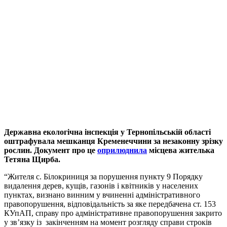
Державна екологічна інспекція у Тернопільській області
оштрафувала мешканця Кременеччини за незаконну зрізку
рослин. Документ про це
оприлюднила
місцева жителька
Тетяна Щирба.
“Жителя с. Білокриниця за порушення пункту 9 Порядку
видалення дерев, кущів, газонів і квітників у населених
пунктах, визнано винним у вчиненні адміністративного
правопорушення, відповідальність за яке передбачена ст. 153
КУпАП, справу про адміністративне правопорушення закрито
у зв’язку із закінченням на момент розгляду справи строків