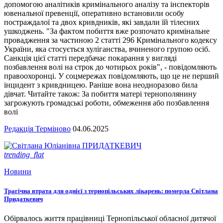
допомогою аналітиків кримінального аналізу та інспекторів
ювенальної превенції, оперативно встановили особу
постраждалої та двох кривдників, які завдали їй тілесних
ушкоджень. "За фактом побиття вже розпочато кримінальне
провадження за частиною 2 статті 296 Кримінального кодексу
України, яка стосується хуліганства, вчиненого групою осіб.
Санкція цієї статті передбачає покарання у вигляді
позбавлення волі на строк до чотирьох років", - повідомляють
правоохоронці. У соцмережах повідомляють, що це не перший
інцидент з кривдницею. Раніше вона неодноразово била
дівчат. Читайте також: За побиття матері тернополянину
загрожують громадські роботи, обмеження або позбавлення
волі
Редакція Терміново
04.06.2025
trending_flat
Новини
Трагічна втрата для однієї з тернопільських лікарень: померла Світлана
Придаткевич
Обірвалось життя працівниці Тернопільської обласної дитячої