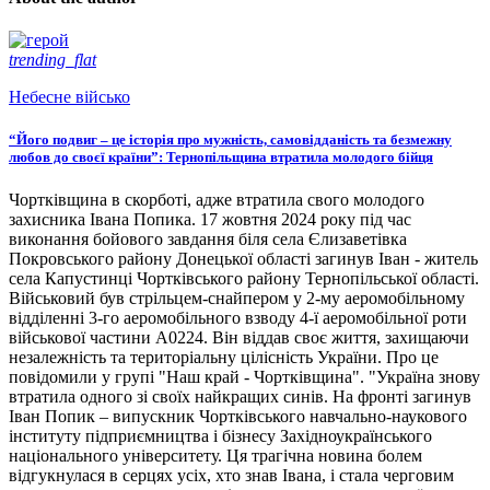
trending_flat
Небесне військо
“Його подвиг – це історія про мужність, самовідданість та безмежну
любов до своєї країни”: Тернопільщина втратила молодого бійця
Чортківщина в скорботі, адже втратила свого молодого
захисника Івана Попика. 17 жовтня 2024 року під час
виконання бойового завдання біля села Єлизаветівка
Покровського району Донецької області загинув Іван - житель
села Капустинці Чортківського району Тернопільської області.
Військовий був стрільцем-снайпером у 2-му аеромобільному
відділенні 3-го аеромобільного взводу 4-ї аеромобільної роти
військової частини А0224. Він віддав своє життя, захищаючи
незалежність та територіальну цілісність України. Про це
повідомили у групі "Наш край - Чортківщина". "Україна знову
втратила одного зі своїх найкращих синів. На фронті загинув
Іван Попик – випускник Чортківського навчально-наукового
інституту підприємництва і бізнесу Західноукраїнського
національного університету. Ця трагічна новина болем
відгукнулася в серцях усіх, хто знав Івана, і стала черговим