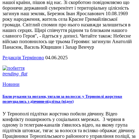
нашої країни, пішов від нас. Зі скорботою повідомляємо що
боронячи державний суверенітет і територіальну цілісність
загинув наш земляк, Березюк Іван Ярославович 10.08.1969
року народження, житель села Красне Гримайлівської
громади. Світлий спомин про нього назавжди залишиться в
наших серцях. Щирі співчуття рідним та близьким нашого
славного Героя", - йдеться у дописі. Читайте також: Небесне
військо поповнилось ще трьома Героями: загинули Анатолій
Панасюк, Василь Ющишин і Захар Венчур
Редакція Терміново
04.06.2025
trending_flat
Новини
Били руками та ногами, тягали за волосся: у Тернополі жорстоко
познущались з дівчини-підлітка (відео)
У Тернополі підлітки жорстоко побили дівчину. Відео
конфлікту поширюють у соціальних мережах. 3 червня в
одному із телеграм-каналів з'явилось відео, на якому група
підлітків штовхає, тягає за волосся та всіляко ображає дівчину.
Працівники Тернопільського районного управління поліції, за