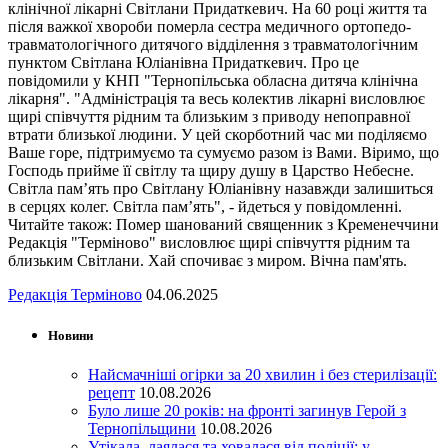
клінічної лікарні Світлани Придаткевич. На 60 році життя та
після важкої хвороби померла сестра медичного ортопедо-
травматологічного дитячого відділення з травматологічним
пунктом Світлана Юліанівна Придаткевич. Про це
повідомили у КНП "Тернопільська обласна дитяча клінічна
лікарня". "Адміністрація та весь колектив лікарні висловлює
щирі співчуття рідним та близьким з приводу непоправної
втрати близької людини. У цей скорботний час ми поділяємо
Ваше горе, підтримуємо та сумуємо разом із Вами. Віримо, що
Господь прийме її світлу та щиру душу в Царство Небесне.
Світла пам’ять про Світлану Юліанівну назавжди залишиться
в серцях колег. Світла пам’ять", - йдеться у повідомленні.
Читайте також: Помер шанований священник з Кременеччини
Редакція "Терміново" висловлює щирі співчуття рідним та
близьким Світлани. Хай спочиває з миром. Вічна пам'ять.
Редакція Терміново
04.06.2025
Новини
Найсмачніші огірки за 20 хвилин і без стерилізації:
рецепт
10.08.2026
Було лише 20 років: на фронті загинув Герой з
Тернопільщини
10.08.2026
Утікала, лаялася та ховалася від поліції: у