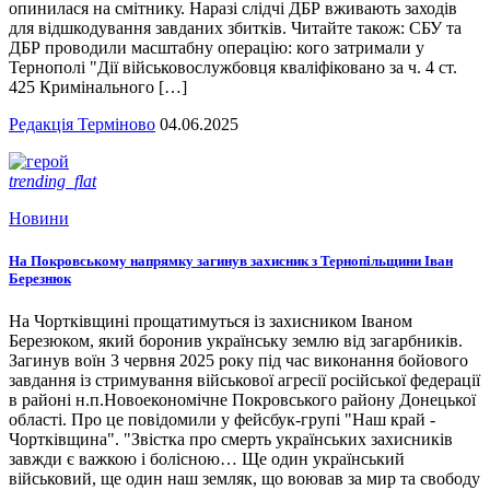
опинилася на смітнику. Наразі слідчі ДБР вживають заходів
для відшкодування завданих збитків. Читайте також: СБУ та
ДБР проводили масштабну операцію: кого затримали у
Тернополі "Дії військовослужбовця кваліфіковано за ч. 4 ст.
425 Кримінального […]
Редакція Терміново
04.06.2025
trending_flat
Новини
На Покровському напрямку загинув захисник з Тернопільщини Іван
Березнюк
На Чортківщині прощатимуться із захисником Іваном
Березюком, який боронив українську землю від загарбників.
Загинув воїн 3 червня 2025 року під час виконання бойового
завдання із стримування військової агресії російської федерації
в районі н.п.Новоекономічне Покровського району Донецької
області. Про це повідомили у фейсбук-групі "Наш край -
Чортківщина". "Звістка про смерть українських захисників
завжди є важкою і болісною… Ще один український
військовий, ще один наш земляк, що воював за мир та свободу