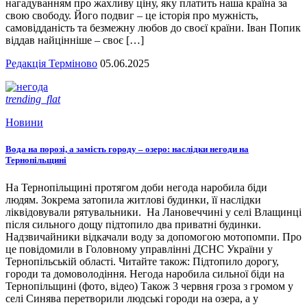
нагадуванням про жахливу ціну, яку платить наша країна за
свою свободу. Його подвиг – це історія про мужність,
самовідданість та безмежну любов до своєї країни. Іван Попик
віддав найцінніше – своє […]
Редакція Терміново
05.06.2025
trending_flat
Новини
Вода на порозі, а замість городу – озеро: наслідки негоди на
Тернопільщині
На Тернопільщині протягом доби негода наробила біди
людям. Зокрема затопила житлові будинки, її наслідки
ліквідовували рятувальники. На Лановеччині у селі Влащинці
після сильного дощу підтопило два приватні будинки.
Надзвичайники відкачали воду за допомогою мотопомпи. Про
це повідомили в Головному управлінні ДСНС України у
Тернопільській області. Читайте також: Підтопило дорогу,
городи та домоволодіння. Негода наробила сильної біди на
Тернопільщині (фото, відео) Також 3 червня гроза з громом у
селі Синява перетворили людські городи на озера, а у