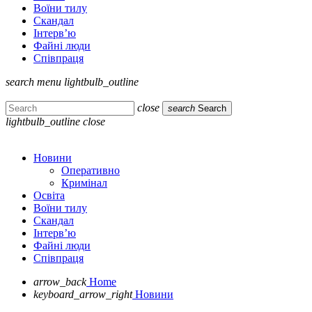
Воїни тилу
Скандал
Інтерв’ю
Файні люди
Співпраця
search
menu
lightbulb_outline
close
search
Search
lightbulb_outline
close
Новини
Оперативно
Кримінал
Освіта
Воїни тилу
Скандал
Інтерв’ю
Файні люди
Співпраця
arrow_back
Home
keyboard_arrow_right
Новини