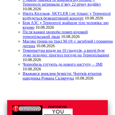
Тернополі затримали п’яну 22-річну водійку
10.08.2026
Нікіта Кісельов, SKYLER і не тільки: у Тернополі
відбудеться безкоштовний концерт
10.08.2026
Біля АЗС у Тернополі знайшли тіло чоловіка: що
відомо
10.08.2026
Після важкої хвороби помер відомий
тернопільський лікар
10.08.2026
Масова троща на трасі М-19: є загиблий і поранена
дитина
10.08.2026
Температура впаде на 10 градусів, а вночі буде
дуже холодно: прогноз погоди на Тернопільщині
10.08.2026
Чорнобиль готують до нового наступу, – ЗМІ
10.08.2026
Вважався зниклим безвісти: Чортків втратив
навідника Романа Склярчука
10.08.2026
ПАРТНЕРИ