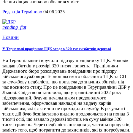
Чернихівцях частково обвалився міст.
Редакція Терміново
04.06.2025
trending_flat
Новини
У Тернополі працівник ТЦК завдав 320 тисяч збитків державі
На Тернопільщині вручили підозру працівнику ТЦК. Чоловік
завдав збитків у розмірі 320 тисяч гривень. Працівники
Державного бюро розслідувань повідомили про підозру
військовослужбовцю Тернопільського обласного ТЦК та СП
за службову недбалість, що призвела до значних збитків під
час воєнного стану. Про це повідомили в Теруправлінні ДБР у
Львові. Слідство встановило, що у травні-липні 2022 року
підозрюваний, будучи начальником продовольчого
забезпечення, оформлював накладні на видачу харчів
військовим, які фактично не проходили службу. В результаті
таких дій було безпідставно видано продовольство на понад 3
тисячі осіб, що завдало державі збитків на суму майже 320
тисяч гривень. Через недбалість посадовця, частина продуктів,
замість того, щоб потрапити до захисників, які їх потребували,