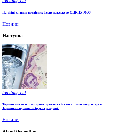
trending_flat
На війні загинув працівник Тернопільського ОЦКПХ МОЗ
Новини
Наступна
trending_flat
Тернополянам нараховують кругленькі суми за неспожиту воду: у
Тернопільводоканалі буде перевірка?
Новини
About the author