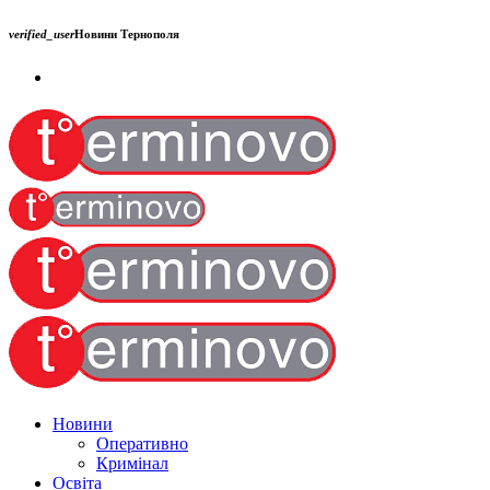
verified_user
Новини Тернополя
Новини
Оперативно
Кримінал
Освіта