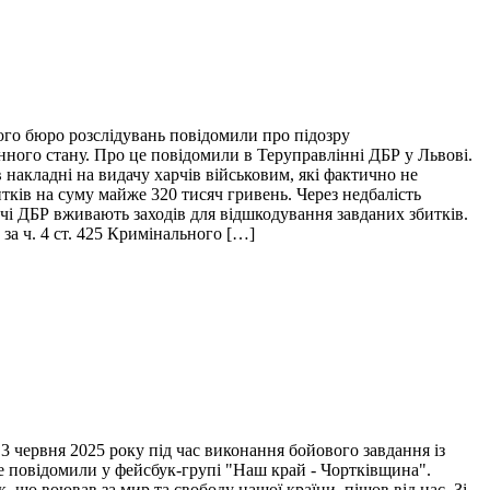
ого бюро розслідувань повідомили про підозру
нного стану. Про це повідомили в Теруправлінні ДБР у Львові.
накладні на видачу харчів військовим, які фактично не
итків на суму майже 320 тисяч гривень. Через недбалість
ідчі ДБР вживають заходів для відшкодування завданих збитків.
за ч. 4 ст. 425 Кримінального […]
 червня 2025 року під час виконання бойового завдання із
це повідомили у фейсбук-групі "Наш край - Чортківщина".
 що воював за мир та свободу нашої країни, пішов від нас. Зі