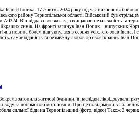
ка Івана Попика. 17 жовтня 2024 року під час виконання бойовог
івського району Тернопільської області. Військовий був стрільце
ни А0224. Він віддав своє життя, захищаючи незалежність та тери
 найкращих синів. На фронті загинув Іван Попик – випускник Чор
гічна новина болем відгукнулася в серцях усіх, хто знав Івана, 
ість, самовідданість та безмежну любов до своєї країни. Іван По
ні
окрема затопила житлові будинки, її наслідки ліквідовували ря
ли воду за допомогою мотопомпи. Про це повідомили в Головном
била сильної біди на Тернопільщині (фото, відео) Також 3 червн