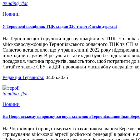
trending_flat
Новини
У Тернополі працівник ТЦК завдав 320 тисяч збитків державі
На Тернопільщині вручили підозру працівнику ТЦК. Чоловік за
військовослужбовцю Тернопільського обласного ТЦК та СП за сл
Слідство встановило, що у травні-липні 2022 року підозрювани
проходили службу. В результаті таких дій було безпідставно вид
посадовця, частина продуктів, замість того, щоб потрапити до з
Читайте також: СБУ та ДБР проводили масштабну операцію: кого
Редакція Терміново
04.06.2025
trending_flat
Новини
На Покровському напрямку загинув захисник з Тернопільщини Іван Бере
На Чортківщині прощатимуться із захисником Іваном Березюком,
стримування військової агресії російської федерації в районі 
"Звістка про смерть українських захисників завжди є важкою і