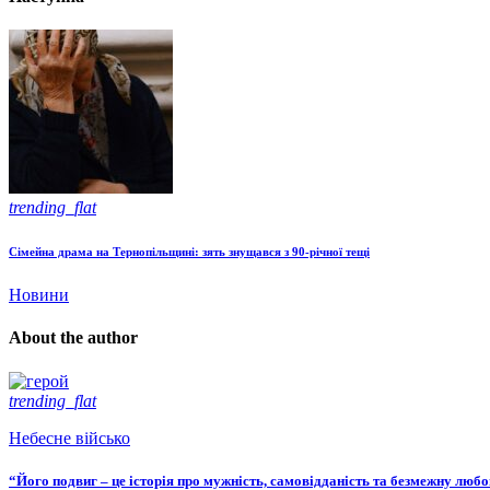
trending_flat
Сімейна драма на Тернопільщині: зять знущався з 90-річної тещі
Новини
About the author
trending_flat
Небесне військо
“Його подвиг – це історія про мужність, самовідданість та безмежну люб