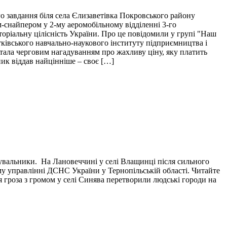
о завдання біля села Єлизаветівка Покровського району
м-снайпером у 2-му аеромобільному відділенні 3-го
торіальну цілісність України. Про це повідомили у групі "Наш
тківського навчально-наукового інституту підприємництва і
і стала черговим нагадуванням про жахливу ціну, яку платить
пик віддав найцінніше – своє […]
тувальники. На Лановеччині у селі Влащинці після сильного
у управлінні ДСНС України у Тернопільській області. Читайте
я гроза з громом у селі Синява перетворили людські городи на