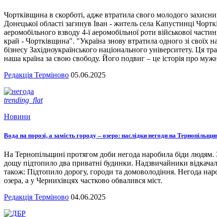
Чортківщина в скорботі, адже втратила свого молодого захисни
Донецької області загинув Іван - житель села Капустинці Чортк
аеромобільного взводу 4-ї аеромобільної роти військової части
край - Чортківщина". "Україна знову втратила одного зі своїх
бізнесу Західноукраїнського національного університету. Ця тра
наша країна за свою свободу. Його подвиг – це історія про мужн
Редакція Терміново
05.06.2025
trending_flat
Новини
Вода на порозі, а замість городу – озеро: наслідки негоди на Тернопільщи
На Тернопільщині протягом доби негода наробила біди людям. З
дощу підтопило два приватні будинки. Надзвичайники відкача
також: Підтопило дорогу, городи та домоволодіння. Негода наро
озера, а у Чернихівцях частково обвалився міст.
Редакція Терміново
04.06.2025