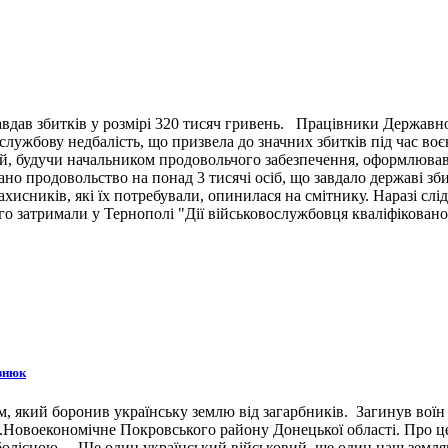
вдав збитків у розмірі 320 тисяч гривень. Працівники Державн
ужбову недбалість, що призвела до значних збитків під час воє
й, будучи начальником продовольчого забезпечення, оформлював 
ано продовольство на понад 3 тисячі осіб, що завдало державі зб
ахисників, які їх потребували, опинилася на смітнику. Наразі сл
 затримали у Тернополі "Дії військовослужбовця кваліфіковано 
знюк
 який боронив українську землю від загарбників. Загинув воїн 3
н.п.Новоекономічне Покровського району Донецької області. Про 
 болісною… Ще один український військовий, ще один наш земляк,