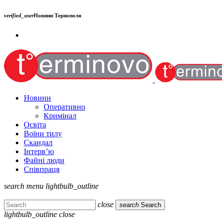
verified_user
Новини Тернополя
Новини
Оперативно
Кримінал
Освіта
Воїни тилу
Скандал
Інтерв’ю
Файні люди
Співпраця
search
menu
lightbulb_outline
close
search
Search
lightbulb_outline
close