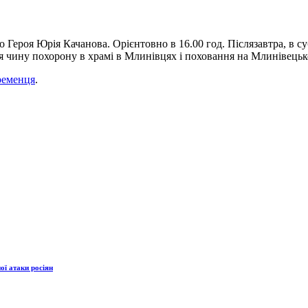
 Героя Юрія Качанова. Орієнтовно в 16.00 год. Післязавтра, в су
ня чину похорону в храмі в Млинівцях і поховання на Млинівецьк
ременця
.
ої атаки росіян