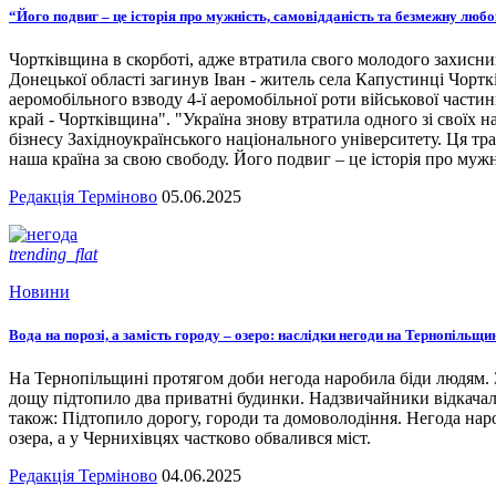
“Його подвиг – це історія про мужність, самовідданість та безмежну люб
Чортківщина в скорботі, адже втратила свого молодого захисни
Донецької області загинув Іван - житель села Капустинці Чортк
аеромобільного взводу 4-ї аеромобільної роти військової части
край - Чортківщина". "Україна знову втратила одного зі своїх
бізнесу Західноукраїнського національного університету. Ця тра
наша країна за свою свободу. Його подвиг – це історія про мужн
Редакція Терміново
05.06.2025
trending_flat
Новини
Вода на порозі, а замість городу – озеро: наслідки негоди на Тернопільщи
На Тернопільщині протягом доби негода наробила біди людям. З
дощу підтопило два приватні будинки. Надзвичайники відкача
також: Підтопило дорогу, городи та домоволодіння. Негода наро
озера, а у Чернихівцях частково обвалився міст.
Редакція Терміново
04.06.2025