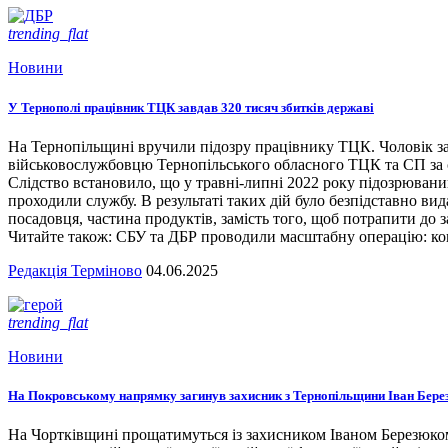
trending_flat
Новини
У Тернополі працівник ТЦК завдав 320 тисяч збитків державі
На Тернопільщині вручили підозру працівнику ТЦК. Чоловік за
військовослужбовцю Тернопільського обласного ТЦК та СП за сл
Слідство встановило, що у травні-липні 2022 року підозрювани
проходили службу. В результаті таких дій було безпідставно вид
посадовця, частина продуктів, замість того, щоб потрапити до з
Читайте також: СБУ та ДБР проводили масштабну операцію: кого
Редакція Терміново
04.06.2025
trending_flat
Новини
На Покровському напрямку загинув захисник з Тернопільщини Іван Бере
На Чортківщині прощатимуться із захисником Іваном Березюком,