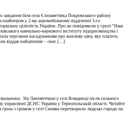
о завдання біля села Єлизаветівка Покровського району
м-снайпером у 2-му аеромобільному відділенні 3-го
торіальну цілісність України. Про це повідомили у групі "Наш
тківського навчально-наукового інституту підприємництва і
і стала черговим нагадуванням про жахливу ціну, яку платить
пик віддав найцінніше – своє […]
тувальники. На Лановеччині у селі Влащинці після сильного
у управлінні ДСНС України у Тернопільській області. Читайте
я гроза з громом у селі Синява перетворили людські городи на