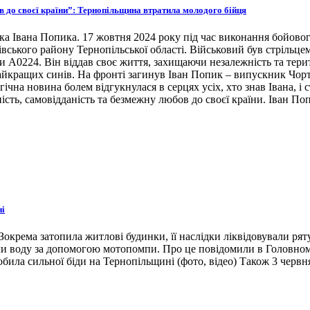
ов до своєї країни”: Тернопільщина втратила молодого бійця
ка Івана Попика. 17 жовтня 2024 року під час виконання бойовог
івського району Тернопільської області. Військовий був стрільце
ни А0224. Він віддав своє життя, захищаючи незалежність та тери
 найкращих синів. На фронті загинув Іван Попик – випускник Чор
гічна новина болем відгукнулася в серцях усіх, хто знав Івана, 
ість, самовідданість та безмежну любов до своєї країни. Іван По
ні
окрема затопила житлові будинки, її наслідки ліквідовували ря
ли воду за допомогою мотопомпи. Про це повідомили в Головном
била сильної біди на Тернопільщині (фото, відео) Також 3 червн