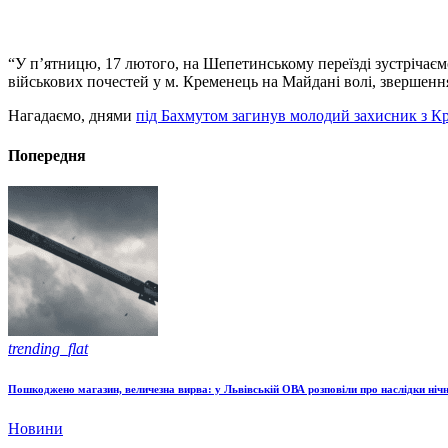
“У п’ятницю, 17 лютого, на Шепетинському переїзді зустрічаємо
військових почестей у м. Кременець на Майдані волі, звершен
Нагадаємо, днями
під Бахмутом загинув молодий захисник з К
Попередня
trending_flat
Пошкоджено магазин, величезна вирва: у Львівській ОВА розповіли про наслідки нічн
Новини