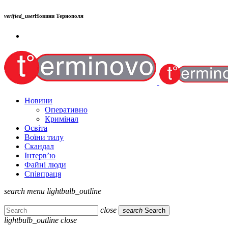
verified_user
Новини Тернополя
Новини
Оперативно
Кримінал
Освіта
Воїни тилу
Скандал
Інтерв’ю
Файні люди
Співпраця
search
menu
lightbulb_outline
close
search
Search
lightbulb_outline
close