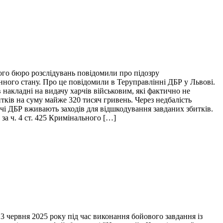
ого бюро розслідувань повідомили про підозру
нного стану. Про це повідомили в Теруправлінні ДБР у Львові.
накладні на видачу харчів військовим, які фактично не
итків на суму майже 320 тисяч гривень. Через недбалість
ідчі ДБР вживають заходів для відшкодування завданих збитків.
за ч. 4 ст. 425 Кримінального […]
 червня 2025 року під час виконання бойового завдання із