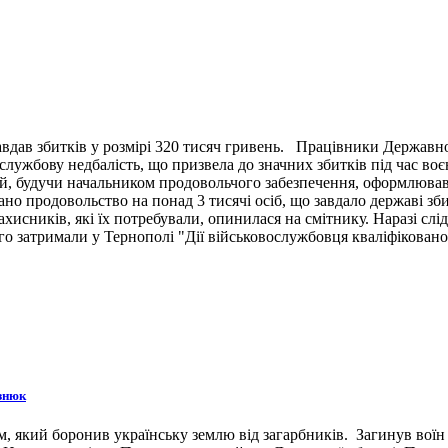
вдав збитків у розмірі 320 тисяч гривень. Працівники Державн
ужбову недбалість, що призвела до значних збитків під час воє
й, будучи начальником продовольчого забезпечення, оформлював 
ано продовольство на понад 3 тисячі осіб, що завдало державі зб
ахисників, які їх потребували, опинилася на смітнику. Наразі сл
 затримали у Тернополі "Дії військовослужбовця кваліфіковано 
знюк
 який боронив українську землю від загарбників. Загинув воїн 3