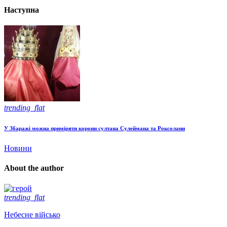
Наступна
trending_flat
У Збаражі можна приміряти корони султана Сулеймана та Роксолани
Новини
About the author
trending_flat
Небесне військо