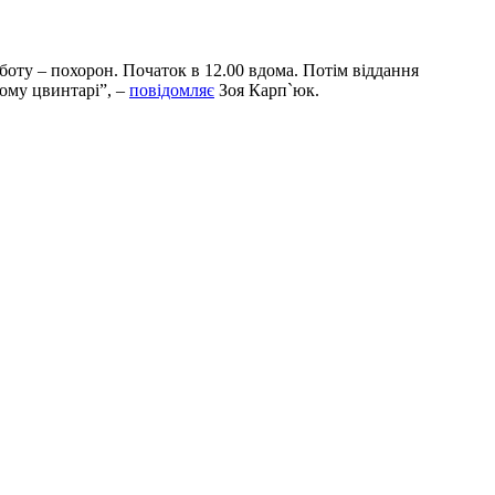
боту – похорон. Початок в 12.00 вдома. Потім віддання
ому цвинтарі”, –
повідомляє
Зоя Карп`юк.