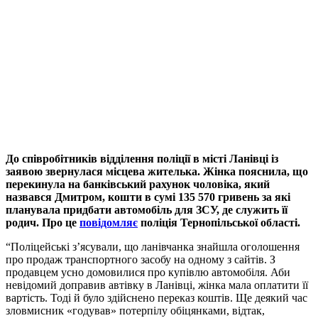
До співробітників відділення поліції в місті Ланівці із
заявою звернулася місцева жителька. Жінка пояснила, що
перекинула на банківський рахунок чоловіка, який
назвався Дмитром, кошти в сумі 135 570 гривень за які
планувала придбати автомобіль для ЗСУ, де служить її
родич. Про це
повідомляє
поліція Тернопільської області.
“Поліцейські з’ясували, що ланівчанка знайшла оголошення
про продаж транспортного засобу на одному з сайтів. З
продавцем усно домовилися про купівлю автомобіля. Аби
невідомий доправив автівку в Ланівці, жінка мала оплатити її
вартість. Тоді й було здійснено переказ коштів. Ще деякий час
зловмисник «годував» потерпілу обіцянками, відтак,