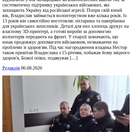
систематичну підтримку українських військових, які
захищають Україну від російської агресії. Попри свій юний
вік, Владислав займається волонтерством вже кілька років. Із
13 років він самостійно виготовляє ліхтарики та павербанки
для українських захисників. Деталі для них хлопець друкує на
власному 3D-принтері, а готові вироби за допомогою
волонтерів передають на фронт. У єпархії зазначають, що
юнак продовжує допомагати військовим, незважаючи на
проблеми зі здоров'ям. Під час нагородження владика Нестор
також привітав Владислава з 15-річчям, побажав йому міцного
здоров'я, Божої опіки, подякував […]
Редакція
06.08.2026