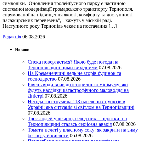
символіки. Оновлення тролейбусного парку є частиною
системної модернізації громадського транспорту Тернополя,
спрямованої на підвищення якості, комфорту та доступності
пасажирських перевезень", - кажуть у міській раді.
Наступного року Тернопіль чекає на постачання […]
Редакція
06.08.2026
Новини
Спека повертається? Якою буде погода на
Тернопільщині цими вихідними
07.08.2026
На Кременеччині ледь не згорів будинок та
господарство
07.08.2026
Рівень води впав до історичного мінімуму: які
будуть наслідки катастрофічного маловоддя на
Дністрі
07.08.2026
Негода знеструмила 118 населених пунктів в
Україні: яка ситуація зі світлом на Тернопільщині
07.08.2026
Троє людей у лікарні, серед них – підлітки: на
Тернопільщині сталась серйозна аварія
07.08.2026
Томати пелаті у власному соку: як закрити на зиму
без оцту й кислоти
06.08.2026