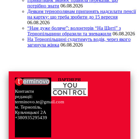
ПриватБанк змінює правила переказів: що
потрібно знати
06.08.2026
Деяким тернополянам припинять надсилати пенсії
на картку: що треба зробити до 15 вересня
06.08.2026
“Нам дуже боляче”: волонтерів “На Щиті” з
Тернопільщини образили та зневажили
06.08.2026
На Тернопільщині судитимуть водія, через якого
загинула жінка
06.08.2026
ПАРТНЕРИ
Контакти
редакції:
terminovo.te@gmail.com
м. Тернопіль,
Кульчицької 2А
+380935295439