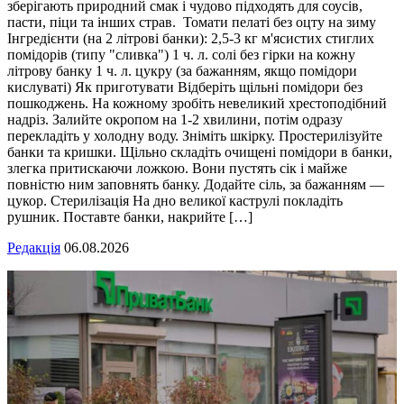
зберігають природний смак і чудово підходять для соусів,
пасти, піци та інших страв. Томати пелаті без оцту на зиму
Інгредієнти (на 2 літрові банки): 2,5-3 кг м'ясистих стиглих
помідорів (типу "сливка") 1 ч. л. солі без гірки на кожну
літрову банку 1 ч. л. цукру (за бажанням, якщо помідори
кислуваті) Як приготувати Відберіть щільні помідори без
пошкоджень. На кожному зробіть невеликий хрестоподібний
надріз. Залийте окропом на 1-2 хвилини, потім одразу
перекладіть у холодну воду. Зніміть шкірку. Простерилізуйте
банки та кришки. Щільно складіть очищені помідори в банки,
злегка притискаючи ложкою. Вони пустять сік і майже
повністю ним заповнять банку. Додайте сіль, за бажанням —
цукор. Стерилізація На дно великої каструлі покладіть
рушник. Поставте банки, накрийте […]
Редакція
06.08.2026