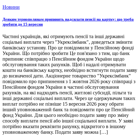
Новини
Деяким тернополянам припинять надсилати пенсії на картку: що треба
зробити до 15 вересня
Частині українців, які отримують пенсії та інші державні
соціальні виплати через "Укрексімбанк", доведеться змінити
банківську установу. Про це повідомили у Пенсійному фонді
України. Що потрібно зробити Це пов'язано з тим, що банк
припиняє співпрацю з Пенсійним фондом України щодо
обслуговування таких рахунків. Щоб і надалі отримувати
кошти на банківську картку, необхідно встигнути подати заяву
до визначеної дати. Акціонерне товариство "Укрексімбанк"
повідомило про припинення з 1 жовтня 2026 року співпраці з
Пенсійним фондом України в частині обслуговування
рахунків, на які надходять пенсії, житлові субсидії, пільги та
інші державні соціальні виплати. Через це одержувачам таких
виплат потрібно не пізніше 15 вересня 2026 року обрати
інший уповноважений банк та повідомити про це Пенсійний
фонд України. Для цього необхідно подати заяву про зміну
способу виплати пенсії або іншої соціальної виплати. У заяві
потрібно вказати реквізити рахунку, відкритого в іншому
уповноваженому банку. Подати заяву можна […]