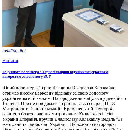
trending_flat
Новини
15-річного волонтера з Тернопільщини відзначили церковною
нагородою за допомогу ЗСУ
Юний волонтер із Тернопільщини Владислав Калакайло
отримав високу церковну відзнаку за свою допомогу
українським військовим. Нагородження відбулося у день його
15-річчя. Про це повідомляє Тернопільська єпархія ПЦУ.
Митрополит Тернопільський і Кременецький Нестор 4
серпня, з благословення митрополита Київського і всієї
України Епіфанія, вручив Владиславу Калакайлу медаль "За
жертовність і любов до України". Церковною нагородою
відзначили учня Заліщицької загальноосвітньої школи №2 за