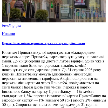
trending_flat
Новини
ПриватБанк змінює правила переказів: що потрібно знати
Клієнтам ПриватБанку, які користуються міжнародними
переказами через Приват24, варто звернути увагу на важливі
зміни. До кінця серпня ще діють пільгові тарифи, однак уже з
1 вересня, якщо банк не продовжить акцію, комісії
повернуться до стандартного рівня. До 31 серпня 2026 року
клієнти ПриватБанку можуть здійснювати міжнародні
перекази за зниженими тарифами. Акція поширюється на
перекази між картками через Приват24, повідомляється на
сайті банку. Наразі діють такі умови: переказ із картки
іноземного банку на картку ПриватБанку — 1% замість
стандартних 1,5%; переказ із валютної картки ПриватБанку на
закордонну картку — 1% (мінімум 50 грн) замість 2% (мінімум
50 грн). Скористатися пільговими тарифами до 31 серпня