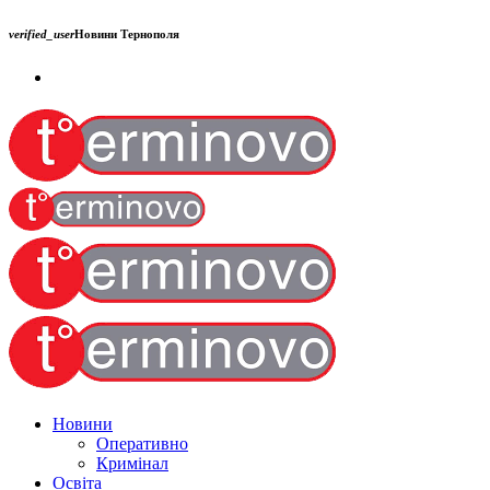
verified_user
Новини Тернополя
Новини
Оперативно
Кримінал
Освіта