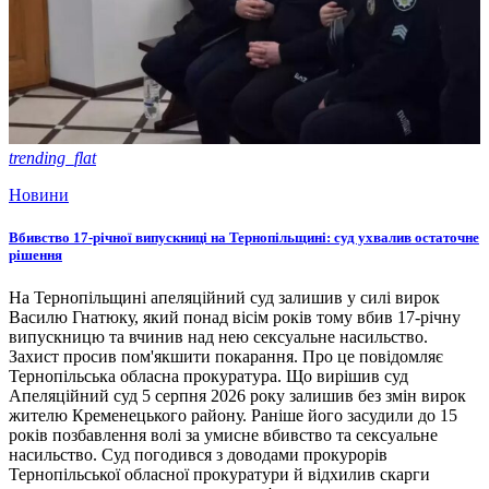
trending_flat
Новини
Вбивство 17-річної випускниці на Тернопільщині: суд ухвалив остаточне
рішення
На Тернопільщині апеляційний суд залишив у силі вирок
Василю Гнатюку, який понад вісім років тому вбив 17-річну
випускницю та вчинив над нею сексуальне насильство.
Захист просив пом'якшити покарання. Про це повідомляє
Тернопільська обласна прокуратура. Що вирішив суд
Апеляційний суд 5 серпня 2026 року залишив без змін вирок
жителю Кременецького району. Раніше його засудили до 15
років позбавлення волі за умисне вбивство та сексуальне
насильство. Суд погодився з доводами прокурорів
Тернопільської обласної прокуратури й відхилив скарги