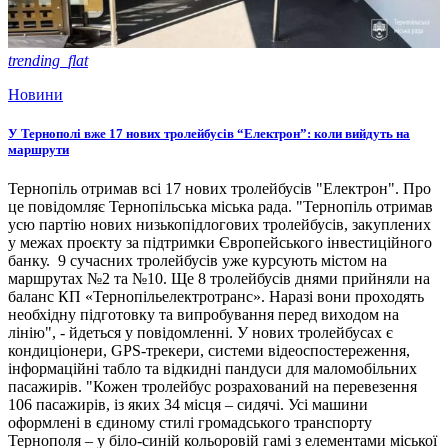
trending_flat
Новини
У Тернополі вже 17 нових тролейбусів “Електрон”: коли вийдуть на
маршрути
Тернопіль отримав всі 17 нових тролейбусів "Електрон". Про
це повідомляє Тернопільська міська рада. "Тернопіль отримав
усю партію нових низькопідлогових тролейбусів, закуплених
у межах проєкту за підтримки Європейського інвестиційного
банку. 9 сучасних тролейбусів уже курсують містом на
маршрутах №2 та №10. Ще 8 тролейбусів днями прийняли на
баланс КП «Тернопільелектротранс». Наразі вони проходять
необхідну підготовку та випробування перед виходом на
лінію", - йдеться у повідомленні. У нових тролейбусах є
кондиціонери, GPS-трекери, системи відеоспостереження,
інформаційні табло та відкидні пандуси для маломобільних
пасажирів. "Кожен тролейбус розрахований на перевезення
106 пасажирів, із яких 34 місця – сидячі. Усі машини
оформлені в єдиному стилі громадського транспорту
Тернополя – у біло-синій кольоровій гамі з елементами міської