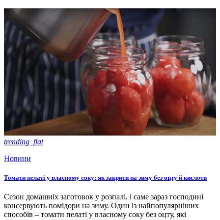
trending_flat
Новини
Томати пелаті у власному соку: як закрити на зиму без оцту й кислоти
Сезон домашніх заготовок у розпалі, і саме зараз господині
консервують помідори на зиму. Один із найпопулярніших
способів – томати пелаті у власному соку без оцту, які