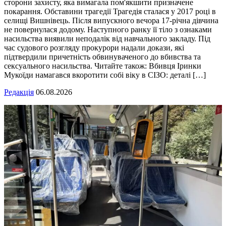
сторони захисту, яка вимагала пом'якшити призначене
покарання. Обставини трагедії Трагедія сталася у 2017 році в
селищі Вишнівець. Після випускного вечора 17-річна дівчина
не повернулася додому. Наступного ранку її тіло з ознаками
насильства виявили неподалік від навчального закладу. Під
час судового розгляду прокурори надали докази, які
підтвердили причетність обвинуваченого до вбивства та
сексуального насильства. Читайте також: Вбивця Іринки
Мукоїди намагався вкоротити собі віку в СІЗО: деталі […]
Редакція
06.08.2026