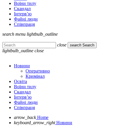
Воїни тилу
Скандал
Інтерв’ю
Файні люди
Співпраця
search
menu
lightbulb_outline
close
search
Search
lightbulb_outline
close
Новини
Оперативно
Кримінал
Освіта
Воїни тилу
Скандал
Інтерв’ю
Файні люди
Співпраця
arrow_back
Home
keyboard_arrow_right
Новини