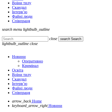
Воїни тилу
Скандал
Інтерв’ю
Файні люди
Співпраця
search
menu
lightbulb_outline
close
search
Search
lightbulb_outline
close
Новини
Оперативно
Кримінал
Освіта
Воїни тилу
Скандал
Інтерв’ю
Файні люди
Співпраця
arrow_back
Home
keyboard_arrow_right
Новини