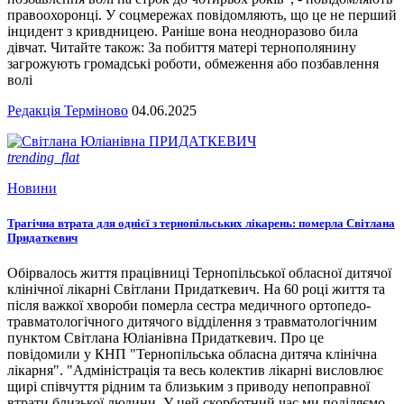
правоохоронці. У соцмережах повідомляють, що це не перший
інцидент з кривдницею. Раніше вона неодноразово била
дівчат. Читайте також: За побиття матері тернополянину
загрожують громадські роботи, обмеження або позбавлення
волі
Редакція Терміново
04.06.2025
trending_flat
Новини
Трагічна втрата для однієї з тернопільських лікарень: померла Світлана
Придаткевич
Обірвалось життя працівниці Тернопільської обласної дитячої
клінічної лікарні Світлани Придаткевич. На 60 році життя та
після важкої хвороби померла сестра медичного ортопедо-
травматологічного дитячого відділення з травматологічним
пунктом Світлана Юліанівна Придаткевич. Про це
повідомили у КНП "Тернопільська обласна дитяча клінічна
лікарня". "Адміністрація та весь колектив лікарні висловлює
щирі співчуття рідним та близьким з приводу непоправної
втрати близької людини. У цей скорботний час ми поділяємо