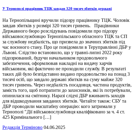
У Тернополі працівник ТЦК завдав 320 тисяч збитків державі
На Тернопільщині вручили підозру працівнику ТЦК. Чоловік
завдав збитків у розмірі 320 тисяч гривень. Працівники
Державного бюро розслідувань повідомили про підозру
військовослужбовцю Тернопільського обласного ТЦК та СП
за службову недбалість, що призвела до значних збитків під
час воєнного стану. Про це повідомили в Теруправлінні ДБР у
Львові. Слідство встановило, що у травні-липні 2022 року
підозрюваний, будучи начальником продовольчого
забезпечення, оформлював накладні на видачу харчів
військовим, які фактично не проходили службу. В результаті
таких дій було безпідставно видано продовольство на понад 3
тисячі осіб, що завдало державі збитків на суму майже 320
тисяч гривень. Через недбалість посадовця, частина продуктів,
замість того, щоб потрапити до захисників, які їх потребували,
опинилася на смітнику. Наразі слідчі ДБР вживають заходів
для відшкодування завданих збитків. Читайте також: СБУ та
ДБР проводили масштабну операцію: кого затримали у
Тернополі "Дії військовослужбовця кваліфіковано за ч. 4 ст.
425 Кримінального […]
Редакція Терміново
04.06.2025