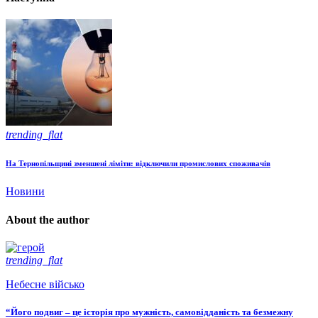
trending_flat
На Тернопільщині зменшені ліміти: відключили промислових споживачів
Новини
About the author
trending_flat
Небесне військо
“Його подвиг – це історія про мужність, самовідданість та безмежну