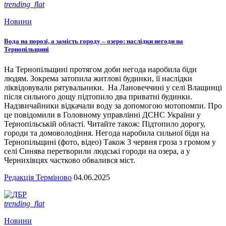
trending_flat
Новини
Вода на порозі, а замість городу – озеро: наслідки негоди на
Тернопільщині
На Тернопільщині протягом доби негода наробила біди
людям. Зокрема затопила житлові будинки, її наслідки
ліквідовували рятувальники. На Лановеччині у селі Влащинці
після сильного дощу підтопило два приватні будинки.
Надзвичайники відкачали воду за допомогою мотопомпи. Про
це повідомили в Головному управлінні ДСНС України у
Тернопільській області. Читайте також: Підтопило дорогу,
городи та домоволодіння. Негода наробила сильної біди на
Тернопільщині (фото, відео) Також 3 червня гроза з громом у
селі Синява перетворили людські городи на озера, а у
Чернихівцях частково обвалився міст.
Редакція Терміново
04.06.2025
trending_flat
Новини