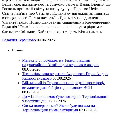
Ваше горе, підтримуємо та сумуємо разом із Вами. Віримо, що
Господь прийме її світлу та щиру душу в Царство Небесне.
Світла пам’ять про Світлану Юліанівну назавжди залишиться
в серцях колег. Світла пам’ять", - йдеться у повідомленні.
Читайте також: Помер шанований священник з Кременеччини
Редакція "Терміново" висловлює щирі співчуття рідним та
близьким Світлани. Хай спочиває з миром. Вічна пам'ять.
Редакція Терміново
04.06.2025
Новини
Майже 3,5 промілле: на Тернопільщині
надзвичайно п’яний водій втрапив в аварію
08.08.2026
Тернопільщина втратила 24-річного Героя Андрія
Іскоростенського
08.08.2026
Військовий із Тернополя попередив про спробу
виманити дані бійців під виглядом ВСП
08.08.2026
До +12 вночі: якою буде погода на Тернопільщині
у наступні дні
08.08.2026
Спека повертається? Якою буде погода на
Тернопільщині цими вихідними
07.08.2026