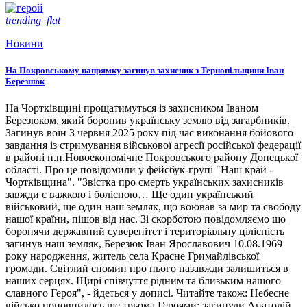
trending_flat
Новини
На Покровському напрямку загинув захисник з Тернопільщини Іван
Березнюк
На Чортківщині прощатимуться із захисником Іваном
Березюком, який боронив українську землю від загарбників.
Загинув воїн 3 червня 2025 року під час виконання бойового
завдання із стримування військової агресії російської федерації
в районі н.п.Новоекономічне Покровського району Донецької
області. Про це повідомили у фейсбук-групі "Наш край -
Чортківщина". "Звістка про смерть українських захисників
завжди є важкою і болісною… Ще один український
військовий, ще один наш земляк, що воював за мир та свободу
нашої країни, пішов від нас. Зі скорботою повідомляємо що
боронячи державний суверенітет і територіальну цілісність
загинув наш земляк, Березюк Іван Ярославович 10.08.1969
року народження, житель села Красне Гримайлівської
громади. Світлий спомин про нього назавжди залишиться в
наших серцях. Щирі співчуття рідним та близьким нашого
славного Героя", - йдеться у дописі. Читайте також: Небесне
військо поповнилось ще трьома Героями: загинули Анатолій