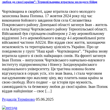
любов до своєї країни”: Тернопільщина втратила молодого бійця
Чортківщина в скорботі, адже втратила свого молодого
захисника Івана Попика. 17 жовтня 2024 року під час
виконання бойового завдання біля села Єлизаветівка
Покровського району Донецької області загинув Іван - житель
села Капустинці Чортківського району Тернопільської області.
Військовий був стрільцем-снайпером у 2-му аеромобільному
відділенні 3-го аеромобільного взводу 4-ї аеромобільної роти
військової частини А0224. Він віддав своє життя, захищаючи
незалежність та територіальну цілісність України. Про це
повідомили у групі "Наш край - Чортківщина". "Україна знову
втратила одного зі своїх найкращих синів. На фронті загинув
Іван Попик – випускник Чортківського навчально-наукового
інституту підприємництва і бізнесу Західноукраїнського
національного університету. Ця трагічна новина болем
відгукнулася в серцях усіх, хто знав Івана, і стала черговим
нагадуванням про жахливу ціну, яку платить наша країна за
свою свободу. Його подвиг – це історія про мужність,
самовідданість та безмежну любов до своєї країни. Іван Попик
віддав найцінніше – своє […]
Редакція Терміново
05.06.2025