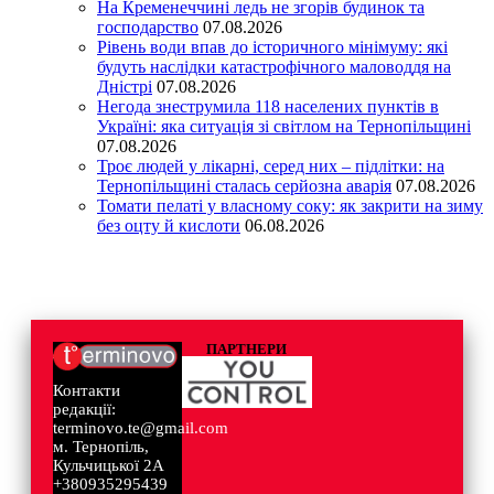
На Кременеччині ледь не згорів будинок та
господарство
07.08.2026
Рівень води впав до історичного мінімуму: які
будуть наслідки катастрофічного маловоддя на
Дністрі
07.08.2026
Негода знеструмила 118 населених пунктів в
Україні: яка ситуація зі світлом на Тернопільщині
07.08.2026
Троє людей у лікарні, серед них – підлітки: на
Тернопільщині сталась серйозна аварія
07.08.2026
Томати пелаті у власному соку: як закрити на зиму
без оцту й кислоти
06.08.2026
ПАРТНЕРИ
Контакти
редакції:
terminovo.te@gmail.com
м. Тернопіль,
Кульчицької 2А
+380935295439