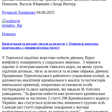
Панасюк, Василь Ющишин і Захар Венчур
Редакція Терміново
04.06.2025
trending_flat
Новини
Били руками та ногами, тягали за волосся: у Тернополі жорстоко
познущались з дівчини-підлітка (відео)
У Тернополі підлітки жорстоко побили дівчину. Відео
конфлікту поширюють у соціальних мережах. 3 червня в
одному із телеграм-каналів з'явилось відео, на якому група
підлітків штовхає, тягає за волосся та всіляко ображає дівчину.
Працівники Тернопільського районного управління поліції, за
допомогою аналітиків кримінального аналізу та інспекторів
ювенальної превенції, оперативно встановили особу
постраждалої та двох кривдників, які завдали їй тілесних
ушкоджень. "За фактом побиття вже розпочато кримінальне
провадження за частиною 2 статті 296 Кримінального кодексу
України, яка стосується хуліганства, вчиненого групою осіб.
Санкція цієї статті передбачає покарання у вигляді
позбавлення волі на строк до чотирьох років", - повідомляють