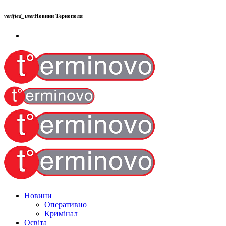
verified_user
Новини Тернополя
Новини
Оперативно
Кримінал
Освіта