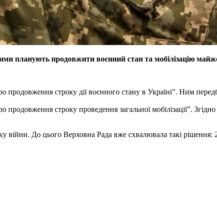
Ними планують продовжити воєнний стан та мобілізацію майже
 продовження строку дії воєнного стану в Україні”. Ним передба
продовження строку проведення загальної мобілізації”. Згідно з
у війни. До цього Верховна Рада вже схвалювала такі рішення: 24 