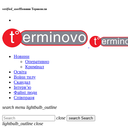
verified_user
Новини Тернополя
Новини
Оперативно
Кримінал
Освіта
Воїни тилу
Скандал
Інтерв’ю
Файні люди
Співпраця
search
menu
lightbulb_outline
close
search
Search
lightbulb_outline
close