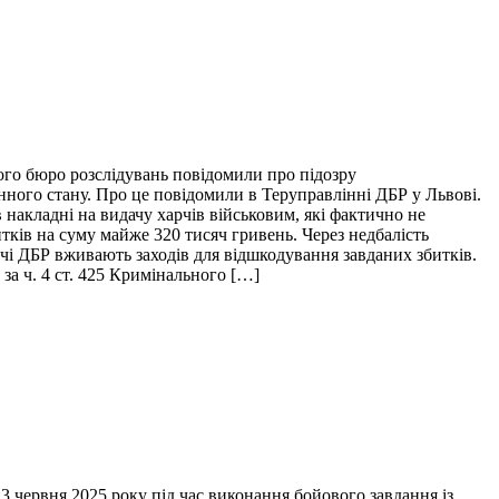
ого бюро розслідувань повідомили про підозру
нного стану. Про це повідомили в Теруправлінні ДБР у Львові.
накладні на видачу харчів військовим, які фактично не
итків на суму майже 320 тисяч гривень. Через недбалість
ідчі ДБР вживають заходів для відшкодування завданих збитків.
за ч. 4 ст. 425 Кримінального […]
 червня 2025 року під час виконання бойового завдання із