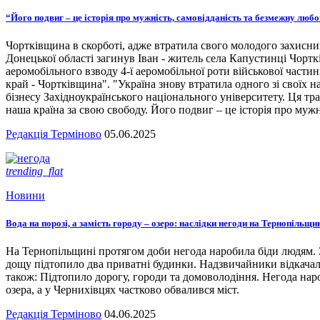
“Його подвиг – це історія про мужність, самовідданість та безмежну люб
Чортківщина в скорботі, адже втратила свого молодого захисни
Донецької області загинув Іван - житель села Капустинці Чортк
аеромобільного взводу 4-ї аеромобільної роти військової части
край - Чортківщина". "Україна знову втратила одного зі своїх
бізнесу Західноукраїнського національного університету. Ця тра
наша країна за свою свободу. Його подвиг – це історія про мужн
Редакція Терміново
05.06.2025
trending_flat
Новини
Вода на порозі, а замість городу – озеро: наслідки негоди на Тернопільщи
На Тернопільщині протягом доби негода наробила біди людям. З
дощу підтопило два приватні будинки. Надзвичайники відкача
також: Підтопило дорогу, городи та домоволодіння. Негода наро
озера, а у Чернихівцях частково обвалився міст.
Редакція Терміново
04.06.2025