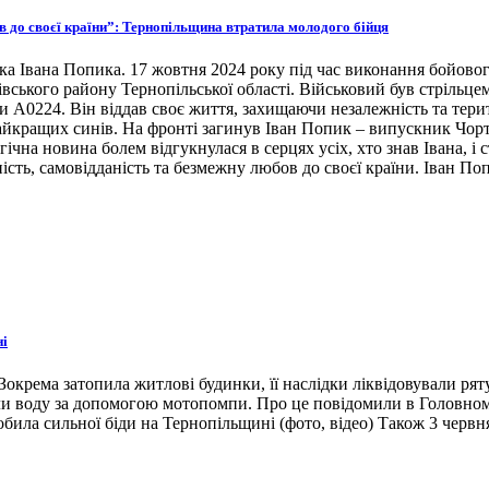
ов до своєї країни”: Тернопільщина втратила молодого бійця
ка Івана Попика. 17 жовтня 2024 року під час виконання бойовог
івського району Тернопільської області. Військовий був стрільце
ни А0224. Він віддав своє життя, захищаючи незалежність та тери
 найкращих синів. На фронті загинув Іван Попик – випускник Чор
гічна новина болем відгукнулася в серцях усіх, хто знав Івана, 
ість, самовідданість та безмежну любов до своєї країни. Іван По
ні
окрема затопила житлові будинки, її наслідки ліквідовували ря
ли воду за допомогою мотопомпи. Про це повідомили в Головном
била сильної біди на Тернопільщині (фото, відео) Також 3 червн