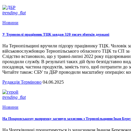
trending_flat
Новини
У Тернополі працівник ТЦК завдав 320 тисяч збитків державі
На Тернопільщині вручили підозру працівнику ТЦК. Чоловік за
військовослужбовцю Тернопільського обласного ТЦК та СП за сл
Слідство встановило, що у травні-липні 2022 року підозрювани
проходили службу. В результаті таких дій було безпідставно вид
посадовця, частина продуктів, замість того, щоб потрапити до з
Читайте також: СБУ та ДБР проводили масштабну операцію: кого
Редакція Терміново
04.06.2025
trending_flat
Новини
На Покровському напрямку загинув захисник з Тернопільщини Іван Бере
На Чортківщині прощатимуться із захисником Іваном Березюком,