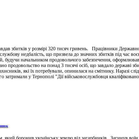
вдав збитків у розмірі 320 тисяч гривень. Працівники Державн
ужбову недбалість, що призвела до значних збитків під час воє
й, будучи начальником продовольчого забезпечення, оформлював 
ано продовольство на понад 3 тисячі осіб, що завдало державі зб
ахисників, які їх потребували, опинилася на смітнику. Наразі сл
 затримали у Тернополі "Дії військовослужбовця кваліфіковано 
знюк
 який боронив українську землю від загарбників. Загинув воїн 3