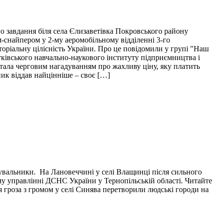
о завдання біля села Єлизаветівка Покровського району
м-снайпером у 2-му аеромобільному відділенні 3-го
торіальну цілісність України. Про це повідомили у групі "Наш
тківського навчально-наукового інституту підприємництва і
і стала черговим нагадуванням про жахливу ціну, яку платить
пик віддав найцінніше – своє […]
тувальники. На Лановеччині у селі Влащинці після сильного
у управлінні ДСНС України у Тернопільській області. Читайте
я гроза з громом у селі Синява перетворили людські городи на